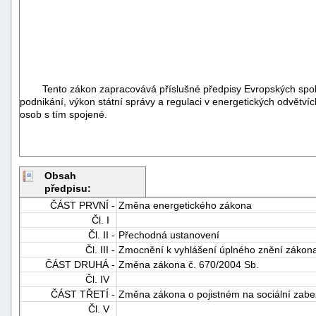
Tento zákon zapracovává příslušné předpisy Evropských spol
podnikání, výkon státní správy a regulaci v energetických odvětvích
osob s tím spojené.
Obsah
předpisu:
ČÁST PRVNÍ -
Změna energetického zákona
Čl. I
Čl. II -
Přechodná ustanovení
Čl. III -
Zmocnění k vyhlášení úplného znění zákon
ČÁST DRUHÁ -
Změna zákona č. 670/2004 Sb.
Čl. IV
ČÁST TŘETÍ -
Změna zákona o pojistném na sociální zabez
Čl. V