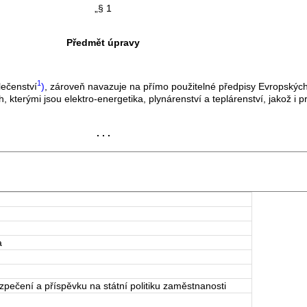
„§ 1
Předmět úpravy
1
ečenství
)
, zároveň navazuje na přímo použitelné předpisy Evropských
, kterými jsou elektro-energetika, plynárenství a teplárenství, jakož i 
. . .
a
pečení a příspěvku na státní politiku zaměstnanosti