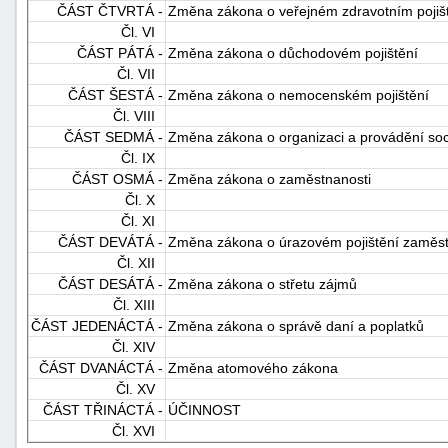
ČÁST ČTVRTÁ -
Změna zákona o veřejném zdravotním pojišt
Čl. VI
ČÁST PÁTÁ -
Změna zákona o důchodovém pojištění
Čl. VII
ČÁST ŠESTÁ -
Změna zákona o nemocenském pojištění
Čl. VIII
ČÁST SEDMÁ -
Změna zákona o organizaci a provádění soc
Čl. IX
ČÁST OSMÁ -
Změna zákona o zaměstnanosti
Čl. X
Čl. XI
ČÁST DEVÁTÁ -
Změna zákona o úrazovém pojištění zaměs
Čl. XII
ČÁST DESÁTÁ -
Změna zákona o střetu zájmů
Čl. XIII
ČÁST JEDENÁCTÁ -
Změna zákona o správě daní a poplatků
Čl. XIV
ČÁST DVANÁCTÁ -
Změna atomového zákona
Čl. XV
ČÁST TŘINÁCTÁ -
ÚČINNOST
Čl. XVI