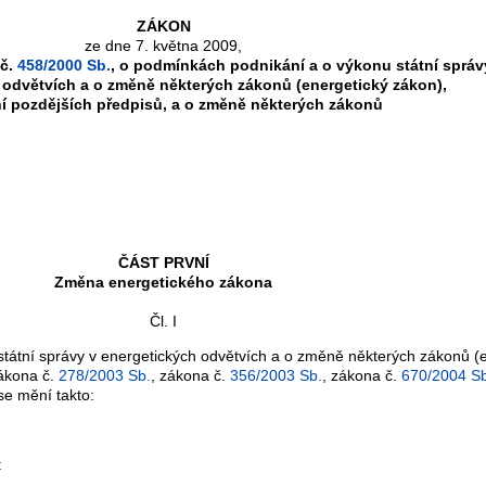
ZÁKON
ze dne 7. května 2009,
 č.
458/2000 Sb.
, o podmínkách podnikání a o výkonu státní správ
 odvětvích a o změně některých zákonů (energetický zákon),
í pozdějších předpisů, a o změně některých zákonů
ČÁST PRVNÍ
Změna energetického zákona
Čl. I
tátní správy v energetických odvětvích a o změně některých zákonů (e
zákona č.
278/2003 Sb.
, zákona č.
356/2003 Sb.
, zákona č.
670/2004 Sb
 se mění takto:
: