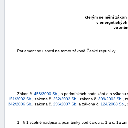
kterým se mění zákon
v energetických
ve zněn
Parlament se usnesl na tomto zákoně České republiky:
Zákon č.
458/2000 Sb.
, o podmínkách podnikání a o výkonu s
151/2002 Sb.
, zákona č.
262/2002 Sb.
, zákona č.
309/2002 Sb.
, 
342/2006 Sb.
, zákona č.
296/2007 Sb.
a zákona č.
124/2008 Sb.
,
1. § 1 včetně nadpisu a poznámky pod čarou č. 1 a č. 1a zní