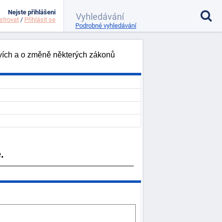
Nejste přihlášeni
strovat
/
Přihlásit se
Podrobné vyhledávání
tvích a o změně některých zákonů
.