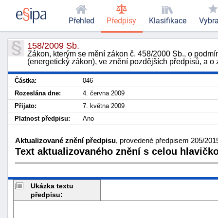
Přehled
Předpisy
Klasifikace
Vybr
158/2009 Sb.
Zákon, kterým se mění zákon č. 458/2000 Sb., o podmín
(energetický zákon), ve znění pozdějších předpisů, a 
Částka:
046
Rozeslána dne:
4. června 2009
Přijato:
7. května 2009
Platnost předpisu:
Ano
Aktualizované znění předpisu
, provedené předpisem 205/2015 
Text aktualizovaného znění s celou hlavičk
Ukázka textu
předpisu: