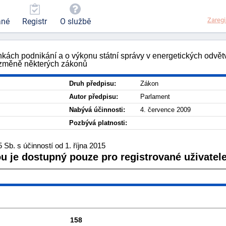
Zaregi
ané
Registr
O službě
kách podnikání a o výkonu státní správy v energetických odvě
o změně některých zákonů
Druh předpisu:
Zákon
Autor předpisu:
Parlament
Nabývá účinnosti:
4. července 2009
Pozbývá platnosti:
Sb. s účinností od 1. října 2015
ou je dostupný pouze pro registrované uživatele
158