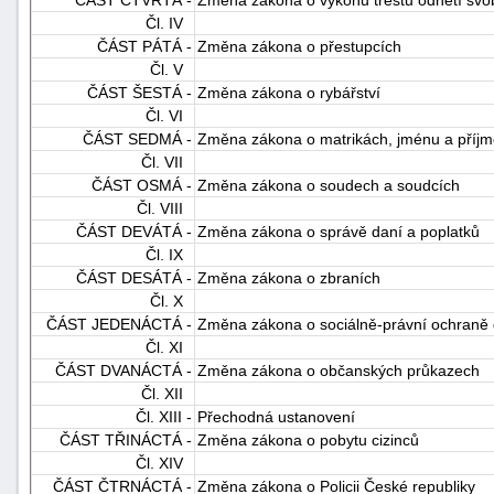
Čl. IV
ČÁST PÁTÁ -
Změna zákona o přestupcích
Čl. V
ČÁST ŠESTÁ -
Změna zákona o rybářství
Čl. VI
ČÁST SEDMÁ -
Změna zákona o matrikách, jménu a příjm
Čl. VII
ČÁST OSMÁ -
Změna zákona o soudech a soudcích
-
Čl. VIII
náhrady
ČÁST DEVÁTÁ -
Změna zákona o správě daní a poplatků
Čl. IX
ČÁST DESÁTÁ -
Změna zákona o zbraních
Čl. X
ČÁST JEDENÁCTÁ -
Změna zákona o sociálně-právní ochraně 
Čl. XI
ČÁST DVANÁCTÁ -
Změna zákona o občanských průkazech
Čl. XII
Čl. XIII -
Přechodná ustanovení
ČÁST TŘINÁCTÁ -
Změna zákona o pobytu cizinců
Čl. XIV
ČÁST ČTRNÁCTÁ -
Změna zákona o Policii České republiky