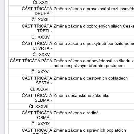
Čl. XXXII
ČÁST TŘICÁTÁ
Změna zákona o provozování rozhlasového 
DRUHÁ -
Čl. XXXIII
ČÁST TŘICÁTÁ
Změna zákona o ozbrojených silách České
TŘETÍ -
Čl. XXXIV
ČÁST TŘICÁTÁ
Změna zákona o poskytnutí peněžité pomoc
ČTVRTÁ -
Čl. XXXV
ČÁST TŘICÁTÁ PÁTÁ
Změna zákona o odpovědnosti za škodu z
-
nebo nesprávným úředním postupem
Čl. XXXVI
ČÁST TŘICÁTÁ
Změna zákona o cestovních dokladech
ŠESTÁ -
Čl. XXXVII
ČÁST TŘICÁTÁ
Změna občanského zákoníku
SEDMÁ -
Čl. XXXVIII
ČÁST TŘICÁTÁ
Změna zákona o rodině
OSMÁ -
Čl. XXXIX
ČÁST TŘICÁTÁ
Změna zákona o správních poplatcích