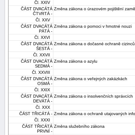
Čl. XXIV
ČÁST DVACÁTÁ
Změna zákona o úrazovém pojištění zam
ČTVRTÁ -
Čl. XXV
ČÁST DVACÁTÁ
Změna zákona o pomoci v hmotné nouzi
PÁTÁ -
Čl. XXVI
ČÁST DVACÁTÁ
Změna zákona o dočasné ochraně cizinců
ŠESTÁ -
Čl. XXVII
ČÁST DVACÁTÁ
Změna zákona o azylu
SEDMÁ -
Čl. XXVIII
ČÁST DVACÁTÁ
Změna zákona o veřejných zakázkách
OSMÁ -
Čl. XXIX
ČÁST DVACÁTÁ
Změna zákona o insolvenčních správcích
DEVÁTÁ -
Čl. XXX
ČÁST TŘICÁTÁ -
Změna zákona o ochraně utajovaných infor
Čl. XXXI
ČÁST TŘICÁTÁ
Změna služebního zákona
PRVNÍ -