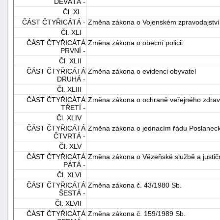
DEVÁTÁ -
Čl. XL
ČÁST ČTYŘICÁTÁ -
Změna zákona o Vojenském zpravodajství
Čl. XLI
ČÁST ČTYŘICÁTÁ
Změna zákona o obecní policii
PRVNÍ -
Čl. XLII
ČÁST ČTYŘICÁTÁ
Změna zákona o evidenci obyvatel
DRUHÁ -
Čl. XLIII
ČÁST ČTYŘICÁTÁ
Změna zákona o ochraně veřejného zdrav
TŘETÍ -
Čl. XLIV
ČÁST ČTYŘICÁTÁ
Změna zákona o jednacím řádu Poslanec
ČTVRTÁ -
Čl. XLV
ČÁST ČTYŘICÁTÁ
Změna zákona o Vězeňské službě a justičn
PÁTÁ -
Čl. XLVI
ČÁST ČTYŘICÁTÁ
Změna zákona č. 43/1980 Sb.
ŠESTÁ -
Čl. XLVII
ČÁST ČTYŘICÁTÁ
Změna zákona č. 159/1989 Sb.