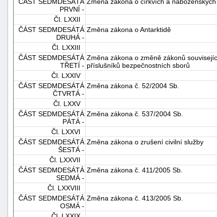
ČÁST SEDMDESÁTÁ
Změna zákona o církvích a náboženských
PRVNÍ -
Čl. LXXII
ČÁST SEDMDESÁTÁ
Změna zákona o Antarktidě
DRUHÁ -
Čl. LXXIII
ČÁST SEDMDESÁTÁ
Změna zákona o změně zákonů související
TŘETÍ -
příslušníků bezpečnostních sborů
Čl. LXXIV
ČÁST SEDMDESÁTÁ
Změna zákona č. 52/2004 Sb.
ČTVRTÁ -
Čl. LXXV
ČÁST SEDMDESÁTÁ
Změna zákona č. 537/2004 Sb.
PÁTÁ -
Čl. LXXVI
ČÁST SEDMDESÁTÁ
Změna zákona o zrušení civilní služby
ŠESTÁ -
Čl. LXXVII
ČÁST SEDMDESÁTÁ
Změna zákona č. 411/2005 Sb.
SEDMÁ -
Čl. LXXVIII
ČÁST SEDMDESÁTÁ
Změna zákona č. 413/2005 Sb.
OSMÁ -
Čl. LXXIX