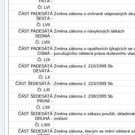
PÁTÁ -
Čl. LVI
ČÁST PADESÁTÁ
Změna zákona o ochraně utajovaných sku
ŠESTÁ -
Čl. LVII
ČÁST PADESÁTÁ
Změna zákona o návykových látkách
SEDMÁ -
Čl. LVIII
ČÁST PADESÁTÁ
Změna zákona o opatřeních týkajících se 
OSMÁ -
porušujícího některá práva duševního vlast
Čl. LIX
ČÁST PADESÁTÁ
Změna zákona č. 210/1999 Sb.
DEVÁTÁ -
Čl. LX
ČÁST ŠEDESÁTÁ -
Změna zákona č. 223/1999 Sb.
Čl. LXI
ČÁST ŠEDESÁTÁ
Změna zákona č. 238/1999 Sb.
PRVNÍ -
Čl. LXII
ČÁST ŠEDESÁTÁ
Změna zákona o zákazu použití, skladování
DRUHÁ -
zničení
Čl. LXIII
ČÁST ŠEDESÁTÁ
Změna zákona, kterým se mění některé záko