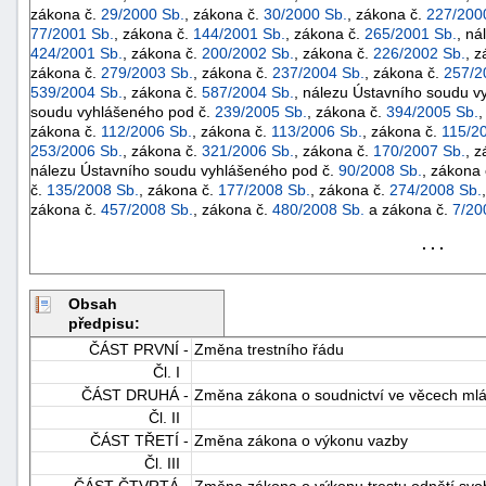
zákona č.
29/2000 Sb.
, zákona č.
30/2000 Sb.
, zákona č.
227/200
77/2001 Sb.
, zákona č.
144/2001 Sb.
, zákona č.
265/2001 Sb.
, ná
424/2001 Sb.
, zákona č.
200/2002 Sb.
, zákona č.
226/2002 Sb.
, 
zákona č.
279/2003 Sb.
, zákona č.
237/2004 Sb.
, zákona č.
257/2
539/2004 Sb.
, zákona č.
587/2004 Sb.
, nálezu Ústavního soudu v
soudu vyhlášeného pod č.
239/2005 Sb.
, zákona č.
394/2005 Sb.
,
zákona č.
112/2006 Sb.
, zákona č.
113/2006 Sb.
, zákona č.
115/2
253/2006 Sb.
, zákona č.
321/2006 Sb.
, zákona č.
170/2007 Sb.
, 
nálezu Ústavního soudu vyhlášeného pod č.
90/2008 Sb.
, zákona
č.
135/2008 Sb.
, zákona č.
177/2008 Sb.
, zákona č.
274/2008 Sb.
zákona č.
457/2008 Sb.
, zákona č.
480/2008 Sb.
a zákona č.
7/20
. . .
Obsah
předpisu:
ČÁST PRVNÍ -
Změna trestního řádu
+náhrady
Čl. I
ČÁST DRUHÁ -
Změna zákona o soudnictví ve věcech ml
Čl. II
ČÁST TŘETÍ -
Změna zákona o výkonu vazby
Čl. III
ČÁST ČTVRTÁ -
Změna zákona o výkonu trestu odnětí sv