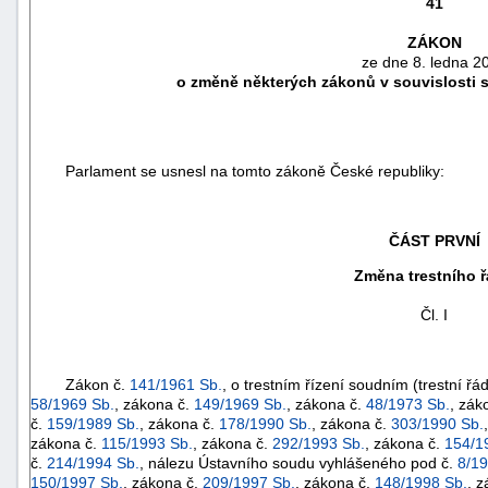
41
ZÁKON
ze dne 8. ledna 2
o změně některých zákonů v souvislosti s 
Parlament se usnesl na tomto zákoně České republiky:
ČÁST PRVNÍ
Změna trestního 
náhrady
Čl. I
škody
Zákon č.
141/1961 Sb.
, o trestním řízení soudním (trestní řá
58/1969 Sb.
, zákona č.
149/1969 Sb.
, zákona č.
48/1973 Sb.
, zák
č.
159/1989 Sb.
, zákona č.
178/1990 Sb.
, zákona č.
303/1990 Sb.
zákona č.
115/1993 Sb.
, zákona č.
292/1993 Sb.
, zákona č.
154/1
č.
214/1994 Sb.
, nálezu Ústavního soudu vyhlášeného pod č.
8/19
150/1997 Sb.
, zákona č.
209/1997 Sb.
, zákona č.
148/1998 Sb.
, 