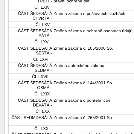
TŘETÍ -
právní ochraně dětí
Čl. LXIV
ČÁST ŠEDESÁTÁ
Změna zákona o poštovních službách
ČTVRTÁ -
Čl. LXV
ČÁST ŠEDESÁTÁ
Změna zákona o ochraně osobních údajů
PÁTÁ -
Čl. LXVI
ČÁST ŠEDESÁTÁ
Změna zákona č. 105/2000 Sb.
ŠESTÁ -
Čl. LXVII
ČÁST ŠEDESÁTÁ
Změna autorského zákona
SEDMÁ -
Čl. LXVIII
ČÁST ŠEDESÁTÁ
Změna zákona č. 144/2001 Sb.
OSMÁ -
Čl. LXIX
ČÁST ŠEDESÁTÁ
Změna zákona o pohřebnictví
DEVÁTÁ -
Čl. LXX
ČÁST SEDMDESÁTÁ
Změna zákona č. 265/2001 Sb.
-
Čl. LXXI