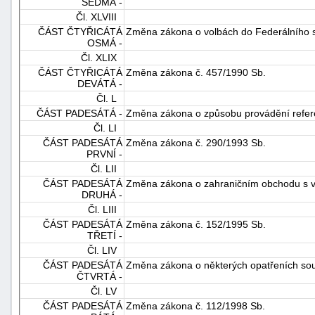
SEDMÁ -
Čl. XLVIII
ČÁST ČTYŘICÁTÁ
Změna zákona o volbách do Federálního
OSMÁ -
Čl. XLIX
ČÁST ČTYŘICÁTÁ
Změna zákona č. 457/1990 Sb.
DEVÁTÁ -
Čl. L
ČÁST PADESÁTÁ -
Změna zákona o způsobu provádění refe
Čl. LI
ČÁST PADESÁTÁ
Změna zákona č. 290/1993 Sb.
PRVNÍ -
Čl. LII
ČÁST PADESÁTÁ
Změna zákona o zahraničním obchodu s 
DRUHÁ -
Čl. LIII
ČÁST PADESÁTÁ
Změna zákona č. 152/1995 Sb.
TŘETÍ -
Čl. LIV
ČÁST PADESÁTÁ
Změna zákona o některých opatřeních sou
ČTVRTÁ -
Čl. LV
ČÁST PADESÁTÁ
Změna zákona č. 112/1998 Sb.