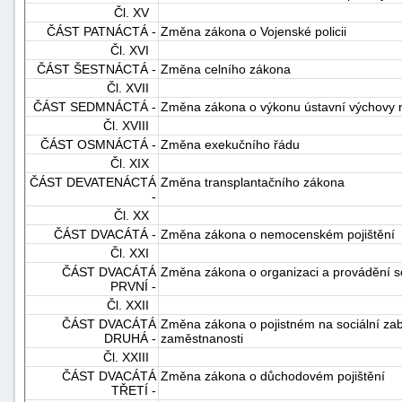
Čl. XV
"náhradě
ČÁST PATNÁCTÁ -
Změna zákona o Vojenské policii
škod"
Čl. XVI
ČÁST ŠESTNÁCTÁ -
Změna celního zákona
Čl. XVII
ČÁST SEDMNÁCTÁ -
Změna zákona o výkonu ústavní výchovy 
Čl. XVIII
ČÁST OSMNÁCTÁ -
Změna exekučního řádu
Čl. XIX
ČÁST DEVATENÁCTÁ
Změna transplantačního zákona
-
Čl. XX
ČÁST DVACÁTÁ -
Změna zákona o nemocenském pojištění
Čl. XXI
ČÁST DVACÁTÁ
Změna zákona o organizaci a provádění s
PRVNÍ -
Čl. XXII
ČÁST DVACÁTÁ
Změna zákona o pojistném na sociální zabe
DRUHÁ -
zaměstnanosti
Čl. XXIII
ČÁST DVACÁTÁ
Změna zákona o důchodovém pojištění
TŘETÍ -