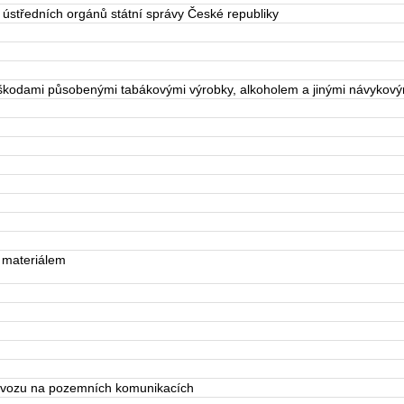
 ústředních orgánů státní správy České republiky
kodami působenými tabákovými výrobky, alkoholem a jinými návykovým
 materiálem
rovozu na pozemních komunikacích