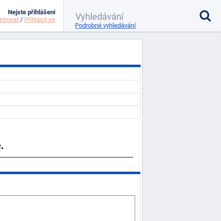
Nejste přihlášeni
strovat
/
Přihlásit se
Podrobné vyhledávání
.