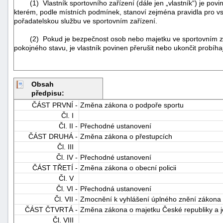
(1) Vlastník sportovního zařízení (dále jen „vlastník“) je povine
kterém, podle místních podmínek, stanoví zejména pravidla pro vs
pořadatelskou službu ve sportovním zařízení.
(2) Pokud je bezpečnost osob nebo majetku ve sportovním zař
pokojného stavu, je vlastník povinen přerušit nebo ukončit probíha
Obsah
předpisu:
ČÁST PRVNÍ -
Změna zákona o podpoře sportu
Čl. I
Čl. II -
Přechodné ustanovení
ČÁST DRUHÁ -
Změna zákona o přestupcích
Čl. III
Čl. IV -
Přechodné ustanovení
ČÁST TŘETÍ -
Změna zákona o obecní policii
Čl. V
Čl. VI -
Přechodná ustanovení
Čl. VII -
Zmocnění k vyhlášení úplného znění zákona
ČÁST ČTVRTÁ -
Změna zákona o majetku České republiky a je
Čl. VIII