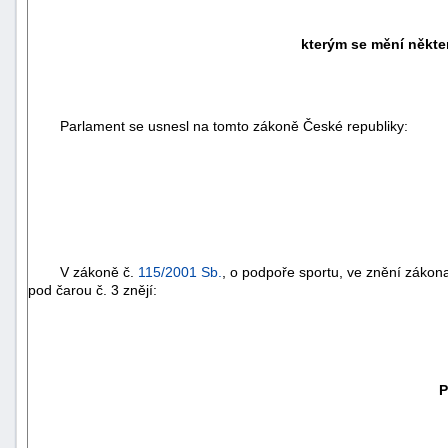
kterým se mění někter
Parlament se usnesl na tomto zákoně České republiky:
V zákoně č.
115/2001 Sb.
, o podpoře sportu, ve znění zákon
pod čarou č. 3 znějí:
P