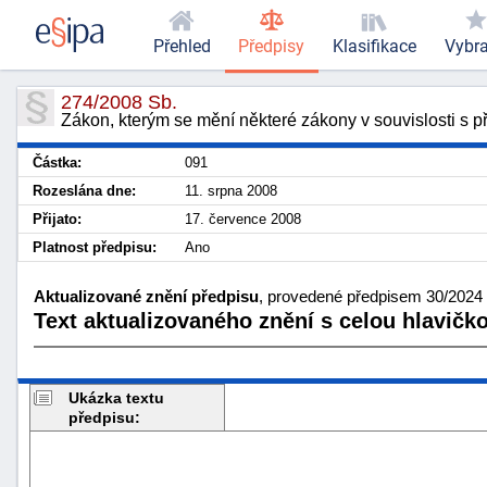
Přehled
Předpisy
Klasifikace
Vybr
274/2008 Sb.
Zákon, kterým se mění některé zákony v souvislosti s př
Částka:
091
Rozeslána dne:
11. srpna 2008
Přijato:
17. července 2008
Platnost předpisu:
Ano
Aktualizované znění předpisu
, provedené předpisem 30/2024 
Text aktualizovaného znění s celou hlavičk
Ukázka textu
předpisu: