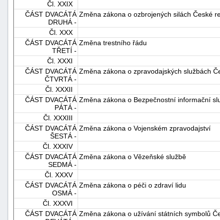
Čl. XXIX
ČÁST DVACÁTÁ
Změna zákona o ozbrojených silách České re
DRUHÁ -
Čl. XXX
ČÁST DVACÁTÁ
Změna trestního řádu
TŘETÍ -
Čl. XXXI
ČÁST DVACÁTÁ
Změna zákona o zpravodajských službách Če
ČTVRTÁ -
Čl. XXXII
ČÁST DVACÁTÁ
Změna zákona o Bezpečnostní informační sl
PÁTÁ -
Čl. XXXIII
ČÁST DVACÁTÁ
Změna zákona o Vojenském zpravodajství
ŠESTÁ -
Čl. XXXIV
ČÁST DVACÁTÁ
Změna zákona o Vězeňské službě
SEDMÁ -
Čl. XXXV
ČÁST DVACÁTÁ
Změna zákona o péči o zdraví lidu
OSMÁ -
Čl. XXXVI
ČÁST DVACÁTÁ
Změna zákona o užívání státních symbolů Če