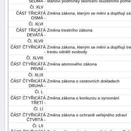
SEDMÁ -
stanoví podmínky skončení služebního poměru 
Čl. XLV
ČÁST TŘICÁTÁ
Změna zákona, kterým se mění a doplňují záko
OSMÁ -
Čl. XLVI
ČÁST TŘICÁTÁ
Změna trestního zákona
DEVÁTÁ -
Čl. XLVII
ČÁST ČTYŘICÁTÁ
Změna zákona, kterým se mění a doplňují tres
-
trestu odnětí svobody
Čl. XLVIII
ČÁST ČTYŘICÁTÁ
Změna atomového zákona
PRVNÍ -
Čl. XLIX
ČÁST ČTYŘICÁTÁ
Změna zákona o cestovních dokladech
DRUHÁ -
Čl. L
ČÁST ČTYŘICÁTÁ
Změna zákona o konkurzu a vyrovnání
TŘETÍ -
Čl. LI
ČÁST ČTYŘICÁTÁ
Změna zákona o ochraně veřejného zdraví
ČTVRTÁ -
Čl. LII