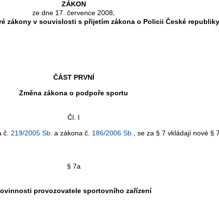
ZÁKON
ze dne 17. července 2008,
é zákony v souvislosti s přijetím zákona o Policii České republik
ČÁST PRVNÍ
Změna zákona o podpoře sportu
Čl. I
a č.
219/2005 Sb.
a zákona č.
186/2006 Sb.
, se za § 7 vkládají nové §
§ 7a
ovinnosti provozovatele sportovního zařízení