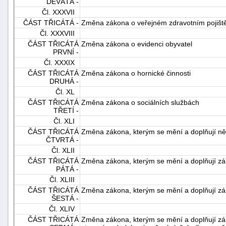
DEVÁTÁ -
Čl. XXXVII
ČÁST TŘICÁTÁ -
Změna zákona o veřejném zdravotním pojišt
Čl. XXXVIII
ČÁST TŘICÁTÁ
Změna zákona o evidenci obyvatel
PRVNÍ -
Čl. XXXIX
ČÁST TŘICÁTÁ
Změna zákona o hornické činnosti
DRUHÁ -
Čl. XL
ČÁST TŘICÁTÁ
Změna zákona o sociálních službách
TŘETÍ -
Čl. XLI
ČÁST TŘICÁTÁ
Změna zákona, kterým se mění a doplňují někt
ČTVRTÁ -
Čl. XLII
ČÁST TŘICÁTÁ
Změna zákona, kterým se mění a doplňují záko
PÁTÁ -
Čl. XLIII
ČÁST TŘICÁTÁ
Změna zákona, kterým se mění a doplňují záko
ŠESTÁ -
Čl. XLIV
ČÁST TŘICÁTÁ
Změna zákona, kterým se mění a doplňují záko