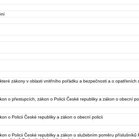
ění
eré zákony v oblasti vnitřního pořádku a bezpečnosti a o opatřeních s
n o přestupcích, zákon o Policii České republiky a zákon o obecní poli
n o Policii České republiky a zákon o obecní policii
n o Policii České republiky a zákon o služebním poměru příslušníků P