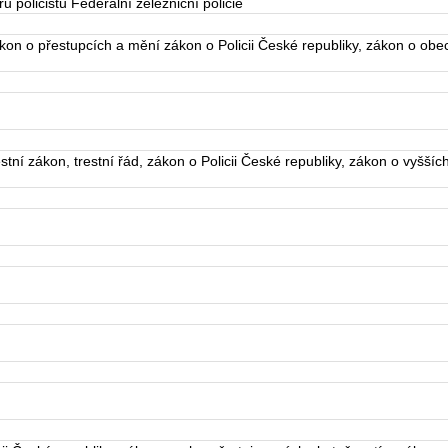
policistů Federální železniční policie
n o přestupcích a mění zákon o Policii České republiky, zákon o obecn
tní zákon, trestní řád, zákon o Policii České republiky, zákon o vyšší