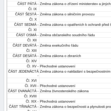
ČÁST PÁTÁ -
Změna zákona o zřízení ministerstev a jiných
Čl. IX
ČÁST ŠESTÁ -
Změna zákona o silničním provozu
Čl. X
ČÁST SEDMÁ -
Změna zákona o opatřeních k ochraně před š
Čl. XI
ČÁST OSMÁ -
Změna občanského soudního řádu
Čl. XII
ČÁST DEVÁTÁ -
Změna exekučního řádu
Čl. XIII
ČÁST DESÁTÁ -
Změna zákona o zbraních
Čl. XIV
Čl. XV -
Přechodné ustanovení
ČÁST JEDENÁCTÁ
Změna zákona o nakládání s bezpečnostním
-
Čl. XVI
Čl. XVII -
Přechodné ustanovení
ČÁST DVANÁCTÁ -
Změna živnostenského zákona
Čl. XVIII
Čl. XIX -
Přechodná ustanovení
ČÁST TŘINÁCTÁ -
Změna zákona o bezpečnosti a plynulosti p