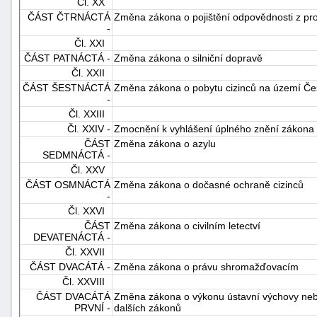
Čl. XX
ČÁST ČTRNÁCTÁ
Změna zákona o pojištění odpovědnosti z pro
-
Čl. XXI
ČÁST PATNÁCTÁ -
Změna zákona o silniční dopravě
Čl. XXII
ČÁST ŠESTNÁCTÁ
Změna zákona o pobytu cizinců na území Čes
-
Čl. XXIII
Čl. XXIV -
Zmocnění k vyhlášení úplného znění zákona
ČÁST
Změna zákona o azylu
SEDMNÁCTÁ -
Čl. XXV
ČÁST OSMNÁCTÁ
Změna zákona o dočasné ochraně cizinců
-
Čl. XXVI
ČÁST
Změna zákona o civilním letectví
DEVATENÁCTÁ -
Čl. XXVII
ČÁST DVACÁTÁ -
Změna zákona o právu shromažďovacím
Čl. XXVIII
ČÁST DVACÁTÁ
Změna zákona o výkonu ústavní výchovy nebo
PRVNÍ -
dalších zákonů