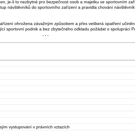
n, je-li to nezbytné pro bezpečnost osob a majetku ve sportovním zaříz
tup návštěvníků do sportovního zařízení a pravidla chování návštěvní
ízení ohrožena závažným způsobem a přes veškerá opatření učiněná
jící sportovní podnik a bez zbytečného odkladu požádat o spolupráci Pol
. . .
jím vystupování v právních vztazích