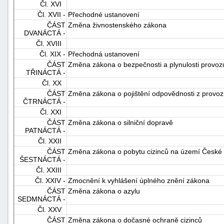
Čl. XVI
"náhradě
Čl. XVII -
Přechodné ustanovení
škod"
ČÁST
Změna živnostenského zákona
DVANÁCTÁ -
Čl. XVIII
Čl. XIX -
Přechodná ustanovení
ČÁST
Změna zákona o bezpečnosti a plynulosti provo
TŘINÁCTÁ -
Čl. XX
ČÁST
Změna zákona o pojištění odpovědnosti z provoz
ČTRNÁCTÁ -
Čl. XXI
ČÁST
Změna zákona o silniční dopravě
PATNÁCTÁ -
Čl. XXII
ČÁST
Změna zákona o pobytu cizinců na území České 
ŠESTNÁCTÁ -
Čl. XXIII
Čl. XXIV -
Zmocnění k vyhlášení úplného znění zákona
ČÁST
Změna zákona o azylu
SEDMNÁCTÁ -
Čl. XXV
ČÁST
Změna zákona o dočasné ochraně cizinců