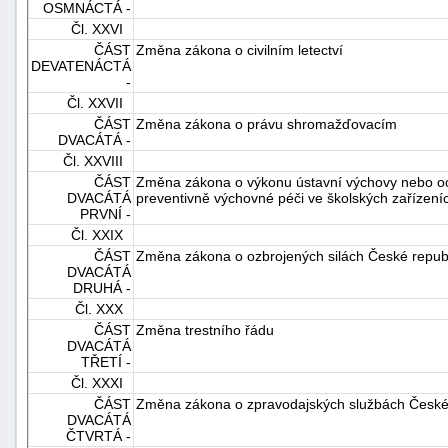
OSMNÁCTÁ -
Čl. XXVI
ČÁST
Změna zákona o civilním letectví
DEVATENÁCTÁ
-
Čl. XXVII
ČÁST
Změna zákona o právu shromažďovacím
DVACÁTÁ -
Čl. XXVIII
ČÁST
Změna zákona o výkonu ústavní výchovy nebo oc
DVACÁTÁ
preventivně výchovné péči ve školských zařízen
PRVNÍ -
Čl. XXIX
ČÁST
Změna zákona o ozbrojených silách České repub
DVACÁTÁ
DRUHÁ -
Čl. XXX
ČÁST
Změna trestního řádu
DVACÁTÁ
TŘETÍ -
Čl. XXXI
ČÁST
Změna zákona o zpravodajských službách České 
DVACÁTÁ
ČTVRTÁ -