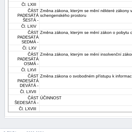
Čl. LXIII
ČÁST
Změna zákona, kterým se mění některé zákony v 
PADESÁTÁ
schengenského prostoru
ŠESTÁ -
Čl. LXIV
ČÁST
Změna zákona, kterým se mění zákon o pobytu ci
PADESÁTÁ
SEDMÁ -
Čl. LXV
ČÁST
Změna zákona, kterým se mění insolvenční zákon a
PADESÁTÁ
OSMÁ -
Čl. LXVI
ČÁST
Změna zákona o svobodném přístupu k informa
PADESÁTÁ
DEVÁTÁ -
Čl. LXVII
ČÁST
ÚČINNOST
ŠEDESÁTÁ -
Čl. LXVIII