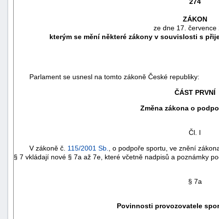
274
ZÁKON
ze dne 17. července
kterým se mění některé zákony v souvislosti s přij
Parlament se usnesl na tomto zákoně České republiky:
ČÁST PRVNÍ
Změna zákona o podpo
Čl. I
náhrady
V zákoně č.
115/2001 Sb.
, o podpoře sportu, ve znění zákon
škody
§ 7 vkládají nové § 7a až 7e, které včetně nadpisů a poznámky pod
§ 7a
Povinnosti provozovatele spor