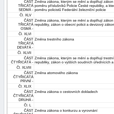
ČÁST
Změna zákona, kterým se mění a doplňují zákon o
TŘICÁTÁ
poměru příslušníků Policie České republiky, a k
SEDMÁ -
poměru policistů Federální železniční policie
Čl. XLV
ČÁST
Změna zákona, kterým se mění a doplňují zákon 
TŘICÁTÁ
republiky, zákon o obecní policii a devizový záko
OSMÁ -
Čl. XLVI
ČÁST
Změna trestního zákona
TŘICÁTÁ
DEVÁTÁ -
Čl. XLVII
ČÁST
Změna zákona, kterým se mění a doplňují trestní 
ČTYŘICÁTÁ -
republiky, zákon o vyšších soudních úřednících 
Čl. XLVIII
ČÁST
Změna atomového zákona
ČTYŘICÁTÁ
PRVNÍ -
Čl. XLIX
ČÁST
Změna zákona o cestovních dokladech
ČTYŘICÁTÁ
DRUHÁ -
Čl. L
ČÁST
Změna zákona o konkurzu a vyrovnání