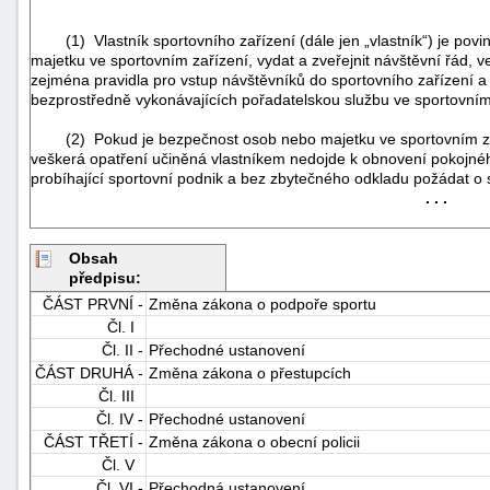
(1) Vlastník sportovního zařízení (dále jen „vlastník“) je povin
majetku ve sportovním zařízení, vydat a zveřejnit návštěvní řád, 
zejména pravidla pro vstup návštěvníků do sportovního zařízení a
bezprostředně vykonávajících pořadatelskou službu ve sportovním
(2) Pokud je bezpečnost osob nebo majetku ve sportovním z
veškerá opatření učiněná vlastníkem nedojde k obnovení pokojného
probíhající sportovní podnik a bez zbytečného odkladu požádat o sp
. . .
Obsah
předpisu:
ČÁST PRVNÍ -
Změna zákona o podpoře sportu
Čl. I
Čl. II -
Přechodné ustanovení
ČÁST DRUHÁ -
Změna zákona o přestupcích
+náhrady
Čl. III
Čl. IV -
Přechodné ustanovení
ČÁST TŘETÍ -
Změna zákona o obecní policii
Čl. V
Čl. VI -
Přechodná ustanovení