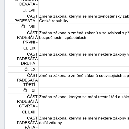
DEVÁTÁ -
Čl. LVII
ČÁST
Změna zákona, kterým se mění živnostenský zákon
PADESÁTÁ -
České republiky
Čl. LVIII
ČÁST
Změna zákona o změně zákonů v souvislosti s při
PADESÁTÁ
bezpečnostní způsobilosti
PRVNÍ -
Čl. LIX
ČÁST
Změna zákona, kterým se mění některé zákony v
PADESÁTÁ
DRUHÁ -
Čl. LX
ČÁST
Změna zákona o změně zákonů souvisejících s p
PADESÁTÁ
TŘETÍ -
Čl. LXI
ČÁST
Změna zákona, kterým se mění trestní řád a zákon
PADESÁTÁ
ČTVRTÁ -
Čl. LXII
ČÁST
Změna zákona, kterým se mění některé zákony sou
PADESÁTÁ
další zákony
PÁTÁ -