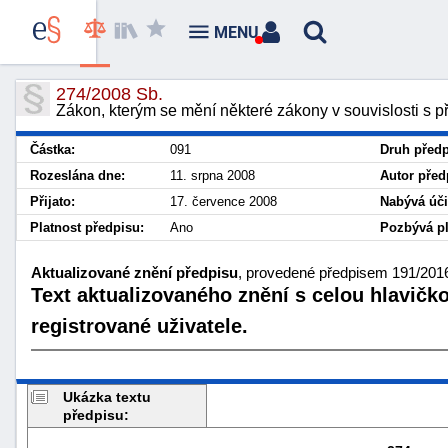
MENU
274/2008 Sb.
Zákon, kterým se mění některé zákony v souvislosti s př
Částka:
091
Druh předp
Rozeslána dne:
11. srpna 2008
Autor před
Přijato:
17. července 2008
Nabývá úči
Platnost předpisu:
Ano
Pozbývá pl
Aktualizované znění předpisu
, provedené předpisem 191/2016
Text aktualizovaného znění s celou hlavičk
registrované uživatele.
Ukázka textu
předpisu: