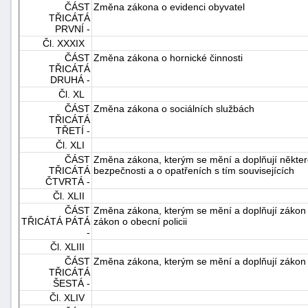
ČÁST
Změna zákona o evidenci obyvatel
TŘICÁTÁ
PRVNÍ -
Čl. XXXIX
ČÁST
Změna zákona o hornické činnosti
TŘICÁTÁ
DRUHÁ -
Čl. XL
ČÁST
Změna zákona o sociálních službách
TŘICÁTÁ
TŘETÍ -
Čl. XLI
ČÁST
Změna zákona, kterým se mění a doplňují některé
TŘICÁTÁ
bezpečnosti a o opatřeních s tím souvisejících
ČTVRTÁ -
Čl. XLII
ČÁST
Změna zákona, kterým se mění a doplňují zákon o
TŘICÁTÁ PÁTÁ
zákon o obecní policii
-
Čl. XLIII
ČÁST
Změna zákona, kterým se mění a doplňují zákon o 
TŘICÁTÁ
ŠESTÁ -
Čl. XLIV