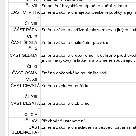
Čl. VII -
Zmocnění k vyhlášení úplného znění zákona
ČÁST ČTVRTÁ
Změna zákona o majetku České republiky a jejím
-
Čl. VIII
ČÁST PÁTÁ -
Změna zákona o zřízení ministerstev a jiných úst
Čl. IX
ČÁST ŠESTÁ -
Změna zákona o silničním provozu
Čl. X
-
ČÁST SEDMÁ -
Změna zákona o opatřeních k ochraně před škod
náhrady
jinými návykovými látkami a o změně související
Čl. XI
ČÁST OSMÁ -
Změna občanského soudního řádu
Čl. XII
ČÁST DEVÁTÁ
Změna exekučního řádu
-
Čl. XIII
ČÁST DESÁTÁ
Změna zákona o zbraních
-
Čl. XIV
Čl. XV -
Přechodné ustanovení
ČÁST
Změna zákona o nakládání s bezpečnostním mat
JEDENÁCTÁ -