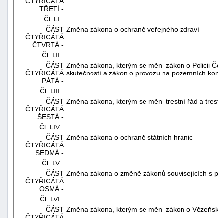
ČTYŘICÁTÁ
TŘETÍ -
Čl. LI
ČÁST
Změna zákona o ochraně veřejného zdraví
ČTYŘICÁTÁ
ČTVRTÁ -
Čl. LII
ČÁST
Změna zákona, kterým se mění zákon o Policii Č
ČTYŘICÁTÁ
skutečností a zákon o provozu na pozemních ko
PÁTÁ -
Čl. LIII
ČÁST
Změna zákona, kterým se mění trestní řád a tres
ČTYŘICÁTÁ
ŠESTÁ -
Čl. LIV
ČÁST
Změna zákona o ochraně státních hranic
ČTYŘICÁTÁ
SEDMÁ -
Čl. LV
ČÁST
Změna zákona o změně zákonů souvisejících s p
ČTYŘICÁTÁ
OSMÁ -
Čl. LVI
ČÁST
Změna zákona, kterým se mění zákon o Vězeňské s
ČTYŘICÁTÁ