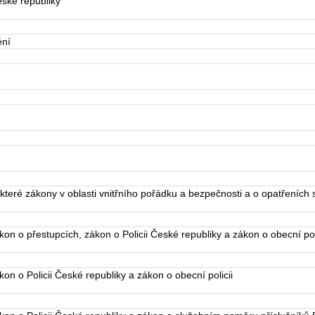
ské republiky
ění
eré zákony v oblasti vnitřního pořádku a bezpečnosti a o opatřeních s
n o přestupcích, zákon o Policii České republiky a zákon o obecní poli
n o Policii České republiky a zákon o obecní policii