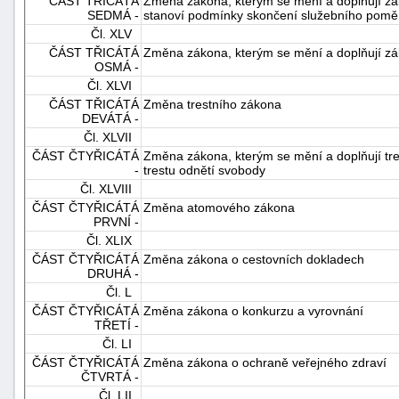
ČÁST TŘICÁTÁ
Změna zákona, kterým se mění a doplňují záko
SEDMÁ -
stanoví podmínky skončení služebního poměru 
Čl. XLV
ČÁST TŘICÁTÁ
Změna zákona, kterým se mění a doplňují záko
OSMÁ -
Čl. XLVI
ČÁST TŘICÁTÁ
Změna trestního zákona
DEVÁTÁ -
Čl. XLVII
ČÁST ČTYŘICÁTÁ
Změna zákona, kterým se mění a doplňují tres
-
trestu odnětí svobody
Čl. XLVIII
ČÁST ČTYŘICÁTÁ
Změna atomového zákona
PRVNÍ -
Čl. XLIX
ČÁST ČTYŘICÁTÁ
Změna zákona o cestovních dokladech
DRUHÁ -
Čl. L
ČÁST ČTYŘICÁTÁ
Změna zákona o konkurzu a vyrovnání
TŘETÍ -
Čl. LI
ČÁST ČTYŘICÁTÁ
Změna zákona o ochraně veřejného zdraví
ČTVRTÁ -
Čl. LII