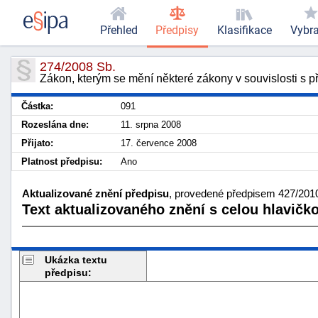
Přehled
Předpisy
Klasifikace
Vybr
274/2008 Sb.
Zákon, kterým se mění některé zákony v souvislosti s př
Částka:
091
Rozeslána dne:
11. srpna 2008
Přijato:
17. července 2008
Platnost předpisu:
Ano
Aktualizované znění předpisu
, provedené předpisem 427/2010 
Text aktualizovaného znění s celou hlavičk
Ukázka textu
předpisu: