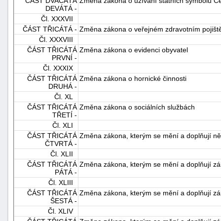
ČÁST DVACÁTÁ
Změna zákona o užívání státních symbolů Če
DEVÁTÁ -
Čl. XXXVII
ČÁST TŘICÁTÁ -
Změna zákona o veřejném zdravotním pojišt
Čl. XXXVIII
ČÁST TŘICÁTÁ
Změna zákona o evidenci obyvatel
PRVNÍ -
Čl. XXXIX
ČÁST TŘICÁTÁ
Změna zákona o hornické činnosti
DRUHÁ -
Čl. XL
ČÁST TŘICÁTÁ
Změna zákona o sociálních službách
TŘETÍ -
Čl. XLI
ČÁST TŘICÁTÁ
Změna zákona, kterým se mění a doplňují někt
ČTVRTÁ -
Čl. XLII
ČÁST TŘICÁTÁ
Změna zákona, kterým se mění a doplňují záko
PÁTÁ -
Čl. XLIII
ČÁST TŘICÁTÁ
Změna zákona, kterým se mění a doplňují záko
ŠESTÁ -
Čl. XLIV