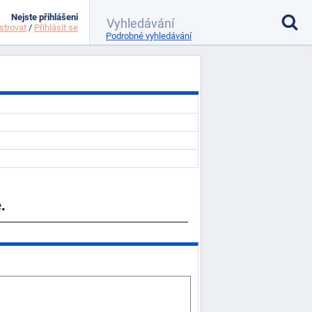
Nejste přihlášeni
strovat
/
Přihlásit se
Podrobné vyhledávání
.