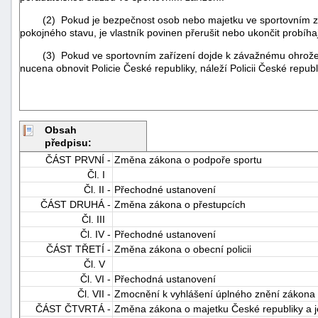
(2) Pokud je bezpečnost osob nebo majetku ve sportovním zař
pokojného stavu, je vlastník povinen přerušit nebo ukončit probíha
(3) Pokud ve sportovním zařízení dojde k závažnému ohrožení be
nucena obnovit Policie České republiky, náleží Policii České repu
Obsah
předpisu:
ČÁST PRVNÍ -
Změna zákona o podpoře sportu
Čl. I
Čl. II -
Přechodné ustanovení
ČÁST DRUHÁ -
Změna zákona o přestupcích
Čl. III
Čl. IV -
Přechodné ustanovení
ČÁST TŘETÍ -
Změna zákona o obecní policii
Čl. V
Čl. VI -
Přechodná ustanovení
Čl. VII -
Zmocnění k vyhlášení úplného znění zákona
ČÁST ČTVRTÁ -
Změna zákona o majetku České republiky a je