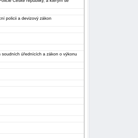
olicie České republiky, a kterým se
í policii a devizový zákon
ch soudních úřednících a zákon o výkonu