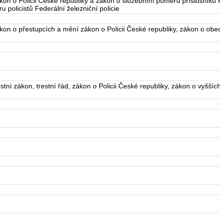
n o Policii České republiky a zákon o služebním poměru příslušníků P
policistů Federální železniční policie
n o přestupcích a mění zákon o Policii České republiky, zákon o obecn
tní zákon, trestní řád, zákon o Policii České republiky, zákon o vyšší