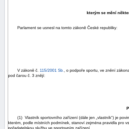
kterým se mění někter
Parlament se usnesl na tomto zákoně České republiky:
V zákoně č.
115/2001 Sb.
, o podpoře sportu, ve znění zákon
pod čarou č. 3 znějí:
P
(1) Vlastník sportovního zařízení (dále jen „vlastník“) je povine
kterém, podle místních podmínek, stanoví zejména pravidla pro vs
pořadatelskou službu ve sportovním zařízení.