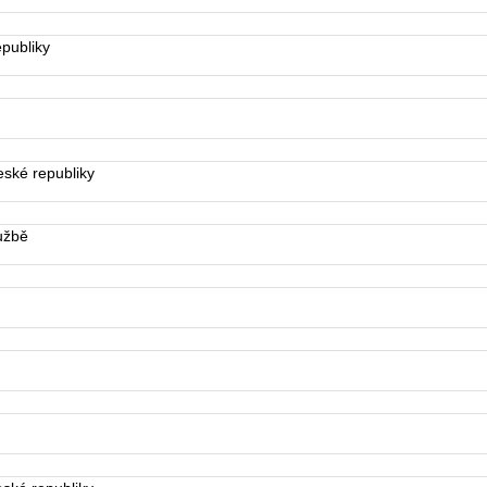
publiky
ské republiky
užbě