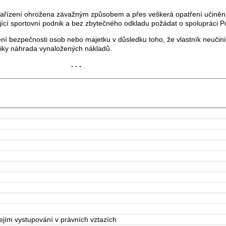
ízení ohrožena závažným způsobem a přes veškerá opatření učiněná
jící sportovní podnik a bez zbytečného odkladu požádat o spolupráci Pol
zpečnosti osob nebo majetku v důsledku toho, že vlastník neučinil 
bliky náhrada vynaložených nákladů.
. . .
jím vystupování v právních vztazích