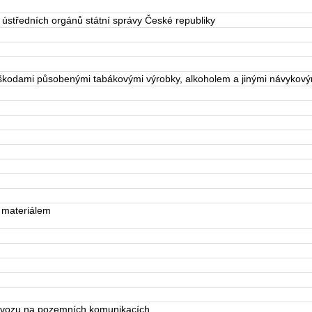
 ústředních orgánů státní správy České republiky
kodami působenými tabákovými výrobky, alkoholem a jinými návykovým
 materiálem
rovozu na pozemních komunikacích