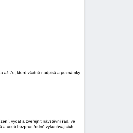
y
 7a až 7e, které včetně nadpisů a poznámky
ení, vydat a zveřejnit návštěvní řád, ve
ků a osob bezprostředně vykonávajících