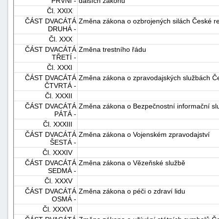
PRVNÍ -
dalších zákonů
Čl. XXIX
ČÁST DVACÁTÁ
Změna zákona o ozbrojených silách České re
DRUHÁ -
Čl. XXX
ČÁST DVACÁTÁ
Změna trestního řádu
TŘETÍ -
Čl. XXXI
ČÁST DVACÁTÁ
Změna zákona o zpravodajských službách Če
ČTVRTÁ -
Čl. XXXII
ČÁST DVACÁTÁ
Změna zákona o Bezpečnostní informační sl
PÁTÁ -
Čl. XXXIII
ČÁST DVACÁTÁ
Změna zákona o Vojenském zpravodajství
ŠESTÁ -
Čl. XXXIV
ČÁST DVACÁTÁ
Změna zákona o Vězeňské službě
SEDMÁ -
Čl. XXXV
ČÁST DVACÁTÁ
Změna zákona o péči o zdraví lidu
OSMÁ -
Čl. XXXVI