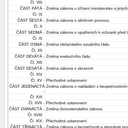
Čl. VIII
ČÁST PÁTÁ -
Změna zákona o zřízení ministerstev a jiných
Čl. IX
ČÁST ŠESTÁ -
Změna zákona o silničním provozu
Čl. X
ČÁST SEDMÁ -
Změna zákona o opatřeních k ochraně před š
Čl. XI
ČÁST OSMÁ -
Změna občanského soudního řádu
Čl. XII
ČÁST DEVÁTÁ -
Změna exekučního řádu
Čl. XIII
ČÁST DESÁTÁ -
Změna zákona o zbraních
Čl. XIV
Čl. XV -
Přechodné ustanovení
ČÁST JEDENÁCTÁ
Změna zákona o nakládání s bezpečnostním
-
Čl. XVI
Čl. XVII -
Přechodné ustanovení
ČÁST DVANÁCTÁ -
Změna živnostenského zákona
Čl. XVIII
Čl. XIX -
Přechodná ustanovení
ČÁST TŘINÁCTÁ -
Změna zákona o bezpečnosti a plynulosti p