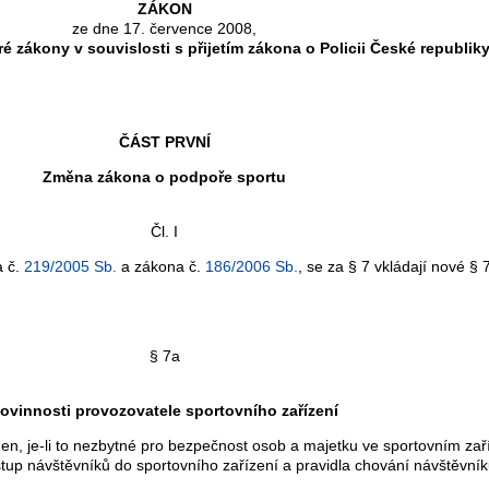
ZÁKON
ze dne 17. července 2008,
é zákony v souvislosti s přijetím zákona o Policii České republik
ČÁST PRVNÍ
Změna zákona o podpoře sportu
Čl. I
a č.
219/2005 Sb.
a zákona č.
186/2006 Sb.
, se za § 7 vkládají nové §
§ 7a
ovinnosti provozovatele sportovního zařízení
n, je-li to nezbytné pro bezpečnost osob a majetku ve sportovním zaříz
tup návštěvníků do sportovního zařízení a pravidla chování návštěvní