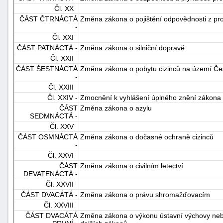
Čl. XX
ČÁST ČTRNÁCTÁ
Změna zákona o pojištění odpovědnosti z pro
-
Čl. XXI
ČÁST PATNÁCTÁ -
Změna zákona o silniční dopravě
Čl. XXII
ČÁST ŠESTNÁCTÁ
Změna zákona o pobytu cizinců na území Čes
-
Čl. XXIII
Čl. XXIV -
Zmocnění k vyhlášení úplného znění zákona
ČÁST
Změna zákona o azylu
SEDMNÁCTÁ -
Čl. XXV
ČÁST OSMNÁCTÁ
Změna zákona o dočasné ochraně cizinců
-
Čl. XXVI
ČÁST
Změna zákona o civilním letectví
DEVATENÁCTÁ -
Čl. XXVII
ČÁST DVACÁTÁ -
Změna zákona o právu shromažďovacím
Čl. XXVIII
ČÁST DVACÁTÁ
Změna zákona o výkonu ústavní výchovy nebo