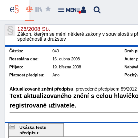
MENU
126/2008 Sb.
Zákon, kterým se mění některé zákony v souvislosti s 
společností a družstev
Částka:
040
Druh p
Rozeslána dne:
16. dubna 2008
Autor 
Přijato:
19. března 2008
Nabývá
Platnost předpisu:
Ano
Pozbýv
Aktualizované znění předpisu
, provedené předpisem 89/2012 S
Text aktualizovaného znění s celou hlavičk
registrované uživatele.
Ukázka textu
předpisu: