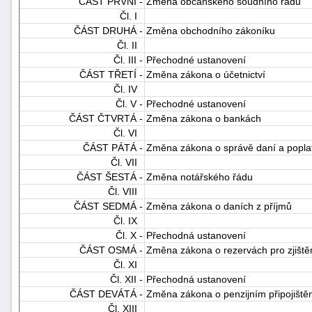
ČÁST PRVNÍ -
Změna občanského soudního řádu
Čl. I
ČÁST DRUHÁ -
Změna obchodního zákoníku
Čl. II
Čl. III -
Přechodné ustanovení
ČÁST TŘETÍ -
Změna zákona o účetnictví
Čl. IV
Čl. V -
Přechodné ustanovení
ČÁST ČTVRTÁ -
Změna zákona o bankách
-
Čl. VI
náhrady
ČÁST PÁTÁ -
Změna zákona o správě daní a popla
Čl. VII
ČÁST ŠESTÁ -
Změna notářského řádu
Čl. VIII
ČÁST SEDMÁ -
Změna zákona o daních z příjmů
Čl. IX
Čl. X -
Přechodná ustanovení
ČÁST OSMÁ -
Změna zákona o rezervách pro zjiště
Čl. XI
Čl. XII -
Přechodná ustanovení
ČÁST DEVÁTÁ -
Změna zákona o penzijním připojiště
Čl. XIII