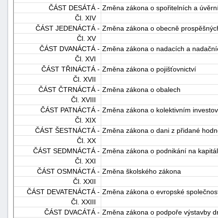
ČÁST DESÁTÁ -
Změna zákona o spořitelních a úvěrn
"náhradě
Čl. XIV
škod"
ČÁST JEDENÁCTÁ -
Změna zákona o obecně prospěšných
Čl. XV
ČÁST DVANÁCTÁ -
Změna zákona o nadacích a nadační
Čl. XVI
ČÁST TŘINÁCTÁ -
Změna zákona o pojišťovnictví
Čl. XVII
ČÁST ČTRNÁCTÁ -
Změna zákona o obalech
Čl. XVIII
ČÁST PATNÁCTÁ -
Změna zákona o kolektivním investov
Čl. XIX
ČÁST ŠESTNÁCTÁ -
Změna zákona o dani z přidané hodn
Čl. XX
ČÁST SEDMNÁCTÁ -
Změna zákona o podnikání na kapitá
Čl. XXI
ČÁST OSMNÁCTÁ -
Změna školského zákona
Čl. XXII
ČÁST DEVATENÁCTÁ -
Změna zákona o evropské společnost
Čl. XXIII
ČÁST DVACÁTÁ -
Změna zákona o podpoře výstavby dr