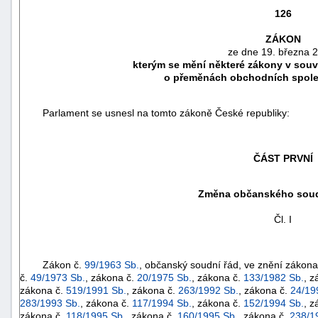
126
ZÁKON
ze dne 19. března 
kterým se mění některé zákony v souvi
o přeměnách obchodních společ
Parlament se usnesl na tomto zákoně České republiky:
ČÁST PRVNÍ
Změna občanského soud
náhrady
škody
Čl. I
Zákon č.
99/1963 Sb.
, občanský soudní řád, ve znění zákona
č.
49/1973 Sb.
, zákona č.
20/1975 Sb.
, zákona č.
133/1982 Sb.
, z
zákona č.
519/1991 Sb.
, zákona č.
263/1992 Sb.
, zákona č.
24/19
283/1993 Sb.
, zákona č.
117/1994 Sb.
, zákona č.
152/1994 Sb.
, z
zákona č.
118/1995 Sb.
, zákona č.
160/1995 Sb.
, zákona č.
238/1