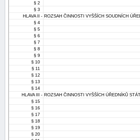
§ 2
§ 3
HLAVA II -
ROZSAH ČINNOSTI VYŠŠÍCH SOUDNÍCH ÚŘE
§ 4
§ 5
§ 6
§ 7
§ 8
-
§ 9
náhrady
§ 10
§ 11
§ 12
§ 13
§ 14
HLAVA III -
ROZSAH ČINNOSTI VYŠŠÍCH ÚŘEDNÍKŮ STÁT
§ 15
§ 16
§ 17
§ 18
§ 19
§ 20