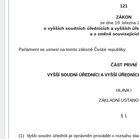
121
ZÁKON
ze dne 19. března 
o vyšších soudních úřednících a vyšších úřed
a o změně související
Parlament se usnesl na tomto zákoně České republiky:
ČÁST PRVNÍ
VYŠŠÍ SOUDNÍ ÚŘEDNÍCI A VYŠŠÍ ÚŘEDNÍC
náhrady
HLAVA I
škody
ZÁKLADNÍ USTANO
§ 1
(1) Vyšší soudní úředník je oprávněn provádět v rozsahu sta