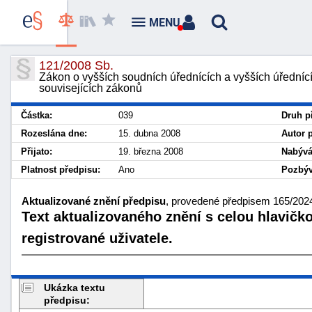
MENU
121/2008 Sb.
Zákon o vyšších soudních úřednících a vyšších úřednící
souvisejících zákonů
Částka:
039
Druh p
Rozeslána dne:
15. dubna 2008
Autor 
Přijato:
19. března 2008
Nabývá
Platnost předpisu:
Ano
Pozbýv
Aktualizované znění předpisu
, provedené předpisem 165/2024
Text aktualizovaného znění s celou hlavičk
registrované uživatele.
Ukázka textu
předpisu: