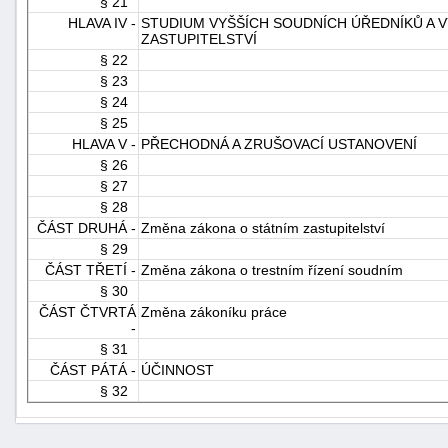
§ 21
"náhradě
HLAVA IV -
STUDIUM VYŠŠÍCH SOUDNÍCH ÚŘEDNÍKŮ A 
ZASTUPITELSTVÍ
škod"
§ 22
§ 23
§ 24
§ 25
HLAVA V -
PŘECHODNÁ A ZRUŠOVACÍ USTANOVENÍ
§ 26
§ 27
§ 28
ČÁST DRUHÁ -
Změna zákona o státním zastupitelství
§ 29
ČÁST TŘETÍ -
Změna zákona o trestním řízení soudním
§ 30
ČÁST ČTVRTÁ
Změna zákoníku práce
-
§ 31
ČÁST PÁTÁ -
ÚČINNOST
§ 32