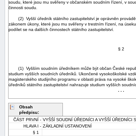
soudu, které jsou mu svěřeny v občanském soudním řízení, v soudn
činnosti soudu.
(2) Vyšší úředník státního zastupitelství je oprávněn provádě
zákonem úkony, které jsou mu svěřeny v trestním řízení, na úseku n
podílet se na dalších činnostech státního zastupitelství.
§ 2
(1) Vyšším soudním úředníkem může být občan České republiky
studium vyšších soudních úředníků. Ukončené vysokoškolské vzd
magisterského studijního programu v oblasti práva na vysoké šk
úředníků státního zastupitelství nahrazuje studium vyšších soudní
. . .
+náhrady
Obsah
předpisu:
ČÁST PRVNÍ -
VYŠŠÍ SOUDNÍ ÚŘEDNÍCI A VYŠŠÍ ÚŘEDNÍCI
HLAVA I -
ZÁKLADNÍ USTANOVENÍ
§ 1