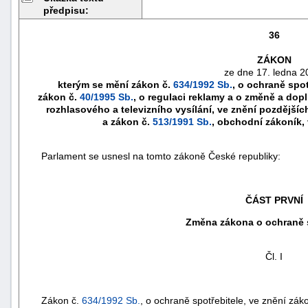
předpisu:
36
ZÁKON
ze dne 17. ledna 2
kterým se mění zákon č.
634/1992 Sb.
, o ochraně spot
zákon č.
40/1995 Sb.
, o regulaci reklamy a o změně a dop
rozhlasového a televizního vysílání, ve znění pozdějšíc
a zákon č.
513/1991 Sb.
, obchodní zákoník,
Parlament se usnesl na tomto zákoně České republiky:
náhrady
ČÁST PRVNÍ
škody
Změna zákona o ochraně s
Čl. I
Zákon č.
634/1992 Sb.
, o ochraně spotřebitele, ve znění zák