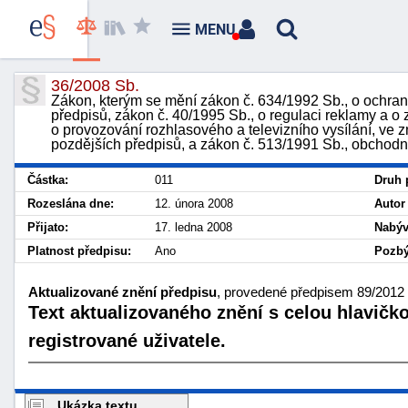
MENU
36/2008 Sb.
Zákon, kterým se mění zákon č. 634/1992 Sb., o ochraně
předpisů, zákon č. 40/1995 Sb., o regulaci reklamy a o
o provozování rozhlasového a televizního vysílání, ve 
pozdějších předpisů, a zákon č. 513/1991 Sb., obchodn
Částka:
011
Druh 
Rozeslána dne:
12. února 2008
Autor
Přijato:
17. ledna 2008
Nabýv
Platnost předpisu:
Ano
Pozbý
Aktualizované znění předpisu
, provedené předpisem 89/2012 S
Text aktualizovaného znění s celou hlavičk
registrované uživatele.
Ukázka textu