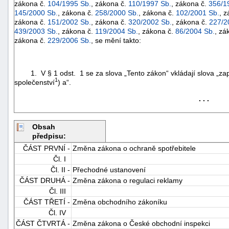
zákona č.
104/1995 Sb.
, zákona č.
110/1997 Sb.
, zákona č.
356/1
145/2000 Sb.
, zákona č.
258/2000 Sb.
, zákona č.
102/2001 Sb.
, 
zákona č.
151/2002 Sb.
, zákona č.
320/2002 Sb.
, zákona č.
227/2
439/2003 Sb.
, zákona č.
119/2004 Sb.
, zákona č.
86/2004 Sb.
, zá
zákona č.
229/2006 Sb.
, se mění takto:
1. V § 1 odst. 1 se za slova „Tento zákon“ vkládají slova „za
1
společenství
) a“.
. . .
Obsah
předpisu:
ČÁST PRVNÍ -
Změna zákona o ochraně spotřebitele
Čl. I
Čl. II -
Přechodné ustanovení
+náhrady
ČÁST DRUHÁ -
Změna zákona o regulaci reklamy
Čl. III
ČÁST TŘETÍ -
Změna obchodního zákoníku
Čl. IV
ČÁST ČTVRTÁ -
Změna zákona o České obchodní inspekci