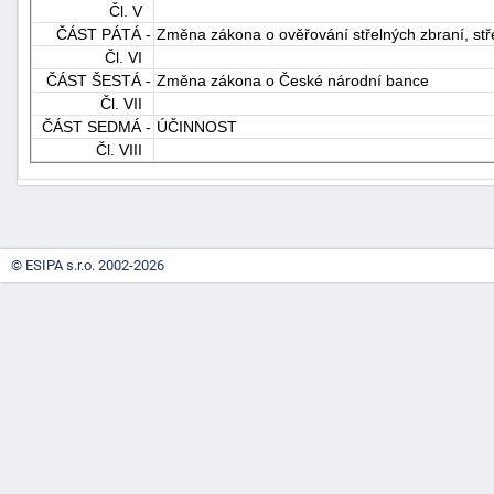
Čl. V
ČÁST PÁTÁ -
Změna zákona o ověřování střelných zbraní, stř
Čl. VI
ČÁST ŠESTÁ -
Změna zákona o České národní bance
Čl. VII
ČÁST SEDMÁ -
ÚČINNOST
Čl. VIII
-
náhrady
© ESIPA s.r.o. 2002-2026