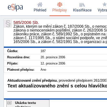
Přehled
Předpisy
Klasifikace
Vybr
585/2006 Sb.
Zákon, kterým se mění zákon č. 187/2006 Sb., o nemocen
zákona o nemocenském pojištění, zákon č. 262/2006 Sb.,
zákoníku práce, zákon č. 589/1992 Sb., o pojistném na 
zákon č. 117/1995 Sb., o státní sociální podpoře, ve z
165/2006 Sb., a zákon č. 582/1991 Sb., o organizaci a
Částka:
187
Rozeslána dne:
20. prosince 2006
Přijato:
12. prosince 2006
Platnost předpisu:
Ano
Aktualizované znění předpisu
, provedené předpisem 261/2007 
Text aktualizovaného znění s celou hlavičk
Ukázka textu
předpisu: