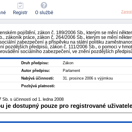
Zaregi
ané
Registr
O službě
ském pojištění, zákon č. 189/2006 Sb., kterým se mění některé 
 zákoník práce, zákon č. 264/2006 Sb., kterým se mění některé 
sociální zabezpečení a příspěvku na státní politiku zaměstnanos
nění pozdějších předpisů, zákon č. 111/2006 Sb., o pomoci v hmo
 provádění sociálního zabezpečení, ve znění pozdějších předpis
Druh předpisu:
Zákon
Autor předpisu:
Parlament
Nabývá účinnosti:
31. prosince 2006 s výjimkou
Pozbývá platnosti:
Sb. s účinností od 1. ledna 2008
ou je dostupný pouze pro registrované uživatele