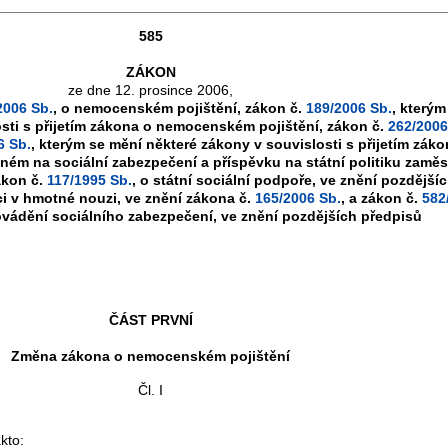
585
ZÁKON
ze dne 12. prosince 2006,
2006 Sb.
, o nemocenském pojištění, zákon č.
189/2006 Sb.
, kterým
sti s přijetím zákona o nemocenském pojištění, zákon č.
262/2006
6 Sb.
, kterým se mění některé zákony v souvislosti s přijetím záko
stném na sociální zabezpečení a příspěvku na státní politiku zaměs
ákon č.
117/1995 Sb.
, o státní sociální podpoře, ve znění pozdější
i v hmotné nouzi, ve znění zákona č.
165/2006 Sb.
, a zákon č.
582
ovádění sociálního zabezpečení, ve znění pozdějších předpisů
ČÁST PRVNÍ
Změna zákona o nemocenském pojištění
Čl. I
kto: