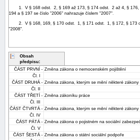
1. V § 168 odst. 2, § 169 až 173, § 174 odst. 2 až 4, § 176, 17
194 a § 197 se číslo "2006" nahrazuje číslem "2007".
2. V § 168, 169, § 170 odst. 1, § 171 odst. 1, § 172, § 173 ods
"2008".
Obsah
předpisu:
ČÁST PRVNÍ -
Změna zákona o nemocenském pojištění
Čl. I
ČÁST DRUHÁ -
Změna zákona, kterým se mění některé zákony v
Čl. II
ČÁST TŘETÍ -
Změna zákoníku práce
Čl. III
ČÁST ČTVRTÁ -
Změna zákona, kterým se mění některé zákony v 
Čl. IV
ČÁST PÁTÁ -
Změna zákona o pojistném na sociální zabezpeče
Čl. V
ČÁST ŠESTÁ -
Změna zákona o státní sociální podpoře