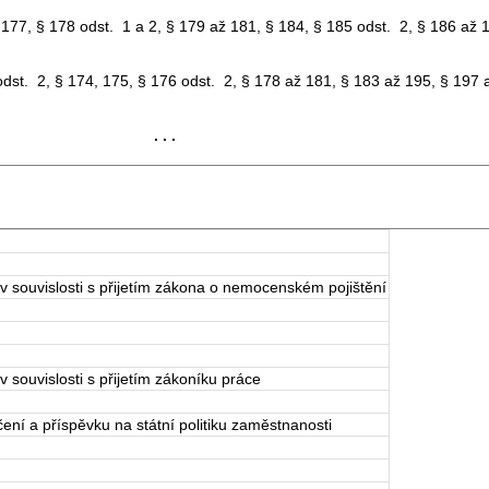
7, § 178 odst. 1 a 2, § 179 až 181, § 184, § 185 odst. 2, § 186 až 1
t. 2, § 174, 175, § 176 odst. 2, § 178 až 181, § 183 až 195, § 197 a
. . .
 souvislosti s přijetím zákona o nemocenském pojištění
souvislosti s přijetím zákoníku práce
ní a příspěvku na státní politiku zaměstnanosti