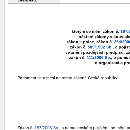
kterým se mění zákon č.
187/
některé zákony v souvislo
zákoník práce, zákon č.
264/200
zákon č.
589/1992 Sb.
, o poji
ve znění pozdějších předpisů, z
zákon č.
111/2006 Sb.
, o pomoc
o organizaci a pr
Parlament se usnesl na tomto zákoně České republiky:
Zákon č.
187/2006 Sb.
, o nemocenském pojištění, se mění ta