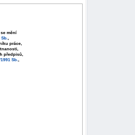
 se mění
 Sb.
,
níku práce,
tnanosti,
ch předpisů,
/1991 Sb.
,