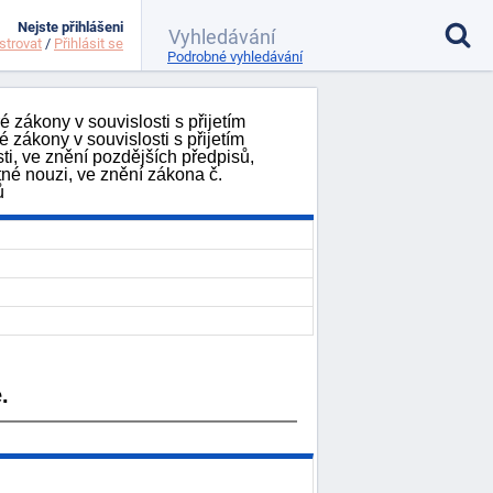
Nejste přihlášeni
strovat
/
Přihlásit se
Podrobné vyhledávání
zákony v souvislosti s přijetím
zákony v souvislosti s přijetím
ti, ve znění pozdějších předpisů,
tné nouzi, ve znění zákona č.
ů
.