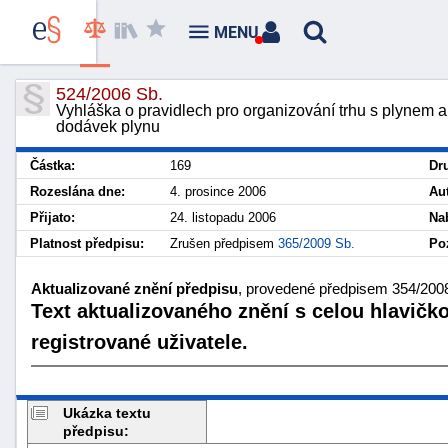
MENU
524/2006 Sb.
Vyhláška o pravidlech pro organizování trhu s plynem a 
dodávek plynu
Částka:
169
Dr
Rozeslána dne:
4. prosince 2006
Au
Přijato:
24. listopadu 2006
Na
Platnost předpisu:
Zrušen předpisem
365/2009 Sb.
Po
Aktualizované znění předpisu
, provedené předpisem 354/2008 
Text aktualizovaného znění s celou hlavičk
registrované uživatele.
Ukázka textu
předpisu: