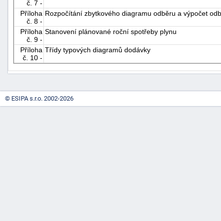
č. 7 -
Příloha
Rozpočítání zbytkového diagramu odběru a výpočet od
č. 8 -
Příloha
Stanovení plánované roční spotřeby plynu
č. 9 -
Příloha
Třídy typových diagramů dodávky
č. 10 -
© ESIPA s.r.o. 2002-2026