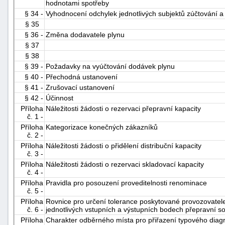
hodnotami spotřeby
"náhradě
§ 34 -
Vyhodnocení odchylek jednotlivých subjektů zúčtování a 
škod"
§ 35
§ 36 -
Změna dodavatele plynu
§ 37
§ 38
§ 39 -
Požadavky na vyúčtování dodávek plynu
§ 40 -
Přechodná ustanovení
§ 41 -
Zrušovací ustanovení
§ 42 -
Účinnost
Příloha
Náležitosti žádosti o rezervaci přepravní kapacity
č. 1 -
Příloha
Kategorizace konečných zákazníků
č. 2 -
Příloha
Náležitosti žádosti o přidělení distribuční kapacity
č. 3 -
Příloha
Náležitosti žádosti o rezervaci skladovací kapacity
č. 4 -
Příloha
Pravidla pro posouzení proveditelnosti renominace
č. 5 -
Příloha
Rovnice pro určení tolerance poskytované provozovatel
č. 6 -
jednotlivých vstupních a výstupních bodech přepravní s
Příloha
Charakter odběrného místa pro přiřazení typového dia