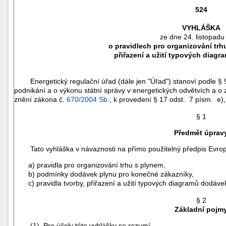
524
VYHLÁŠKA
ze dne 24. listopadu
o pravidlech pro organizování trh
přiřazení a užití typových diag
Energetický regulační úřad (dále jen "Úřad") stanoví podle § 
podnikání a o výkonu státní správy v energetických odvětvích a o
znění zákona č.
670/2004 Sb.
, k provedení § 17 odst. 7 písm. e),
§ 1
Předmět úprav
náhrady
Tato vyhláška v návaznosti na přímo použitelný předpis Evrop
škody
a) pravidla pro organizování trhu s plynem,
b) podmínky dodávek plynu pro konečné zákazníky,
c) pravidla tvorby, přiřazení a užití typových diagramů dodávek
§ 2
Základní pojm
(1) Pro účely této vyhlášky se rozumí