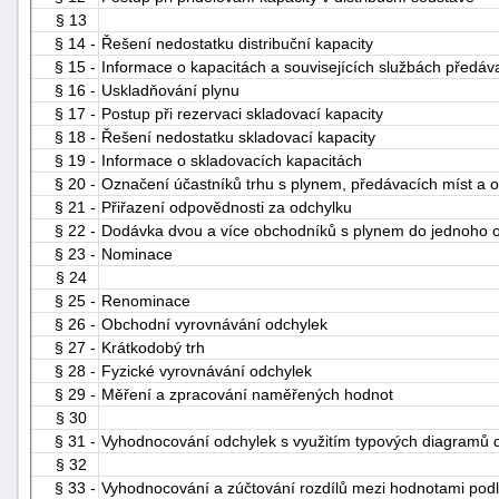
§ 13
§ 14 -
Řešení nedostatku distribuční kapacity
§ 15 -
Informace o kapacitách a souvisejících službách předáv
§ 16 -
Uskladňování plynu
§ 17 -
Postup při rezervaci skladovací kapacity
§ 18 -
Řešení nedostatku skladovací kapacity
§ 19 -
Informace o skladovacích kapacitách
§ 20 -
Označení účastníků trhu s plynem, předávacích míst a 
-
§ 21 -
Přiřazení odpovědnosti za odchylku
náhrady
§ 22 -
Dodávka dvou a více obchodníků s plynem do jednoho 
§ 23 -
Nominace
§ 24
§ 25 -
Renominace
§ 26 -
Obchodní vyrovnávání odchylek
§ 27 -
Krátkodobý trh
§ 28 -
Fyzické vyrovnávání odchylek
§ 29 -
Měření a zpracování naměřených hodnot
§ 30
§ 31 -
Vyhodnocování odchylek s využitím typových diagramů 
§ 32
§ 33 -
Vyhodnocování a zúčtování rozdílů mezi hodnotami pod