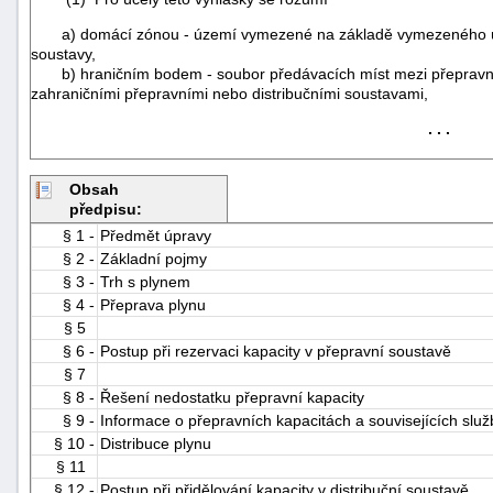
a) domácí zónou - území vymezené na základě vymezeného územ
soustavy,
b) hraničním bodem - soubor předávacích míst mezi přepravní
zahraničními přepravními nebo distribučními soustavami,
. . .
Obsah
předpisu:
§ 1 -
Předmět úpravy
§ 2 -
Základní pojmy
§ 3 -
Trh s plynem
§ 4 -
Přeprava plynu
§ 5
§ 6 -
Postup při rezervaci kapacity v přepravní soustavě
§ 7
+náhrady
§ 8 -
Řešení nedostatku přepravní kapacity
§ 9 -
Informace o přepravních kapacitách a souvisejících slu
§ 10 -
Distribuce plynu
§ 11
§ 12 -
Postup při přidělování kapacity v distribuční soustavě