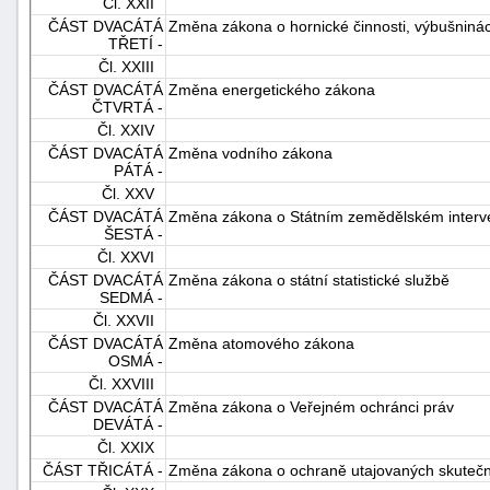
Čl. XXII
ČÁST DVACÁTÁ
Změna zákona o hornické činnosti, výbušninác
TŘETÍ -
Čl. XXIII
ČÁST DVACÁTÁ
Změna energetického zákona
ČTVRTÁ -
Čl. XXIV
ČÁST DVACÁTÁ
Změna vodního zákona
PÁTÁ -
Čl. XXV
ČÁST DVACÁTÁ
Změna zákona o Státním zemědělském interv
ŠESTÁ -
Čl. XXVI
ČÁST DVACÁTÁ
Změna zákona o státní statistické službě
SEDMÁ -
Čl. XXVII
ČÁST DVACÁTÁ
Změna atomového zákona
OSMÁ -
Čl. XXVIII
ČÁST DVACÁTÁ
Změna zákona o Veřejném ochránci práv
DEVÁTÁ -
Čl. XXIX
ČÁST TŘICÁTÁ -
Změna zákona o ochraně utajovaných skutečn