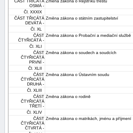
ČÁST TŘICÁTÁ
Změna zákona o Rejstříku trestů
OSMÁ -
Čl. XXXIX
ČÁST TŘICÁTÁ
Změna zákona o státním zastupitelství
DEVÁTÁ -
Čl. XL
ČÁST
Změna zákona o Probační a mediační službě
ČTYŘICÁTÁ -
Čl. XLI
ČÁST
Změna zákona o soudech a soudcích
ČTYŘICÁTÁ
PRVNÍ -
Čl. XLII
ČÁST
Změna zákona o Ústavním soudu
ČTYŘICÁTÁ
DRUHÁ -
Čl. XLIII
ČÁST
Změna zákona o rodině
ČTYŘICÁTÁ
TŘETÍ -
Čl. XLIV
ČÁST
Změna zákona o matrikách, jménu a příjmení
ČTYŘICÁTÁ
ČTVRTÁ -