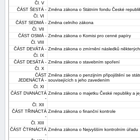
Čl. V
ČÁST ŠESTÁ -
Změna zákona o Státním fondu České republik
Čl. VI
ČÁST SEDMÁ -
Změna celního zákona
Čl. VII
ČÁST OSMÁ -
Změna zákona o Komisi pro cenné papíry
Čl. VIII
ČÁST DEVÁTÁ -
Změna zákona o zmírnění následků některých
-
Čl. IX
náhrady
ČÁST DESÁTÁ -
Změna zákona o stavebním spoření
Čl. X
ČÁST
Změna zákona o penzijním připojištění se st
JEDENÁCTÁ -
souvisejících s jeho zavedením
Čl. XI
ČÁST DVANÁCTÁ
Změna zákona o majetku České republiky a jej
-
Čl. XII
ČÁST TŘINÁCTÁ
Změna zákona o finanční kontrole
-
Čl. XIII
ČÁST ČTRNÁCTÁ
Změna zákona o Nejvyšším kontrolním úřadu
-