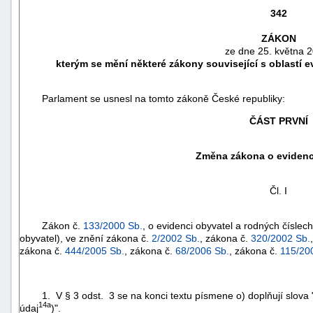
342
ZÁKON
ze dne 25. května 
kterým se mění některé zákony související s oblastí e
Parlament se usnesl na tomto zákoně České republiky:
ČÁST PRVNÍ
Změna zákona o evidenc
Čl. I
náhrady
škody
Zákon č.
133/2000 Sb.
, o evidenci obyvatel a rodných čísle
obyvatel), ve znění zákona č.
2/2002 Sb.
, zákona č.
320/2002 Sb.
zákona č.
444/2005 Sb.
, zákona č.
68/2006 Sb.
, zákona č.
115/20
1. V § 3 odst. 3 se na konci textu písmene o) doplňují slova " 
14a
údaj
)".