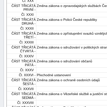
Čl. XXX
ČÁST TŘICÁTÁ
Změna zákona o zpravodajských službách Čes
PRVNÍ -
Čl. XXXI
ČÁST TŘICÁTÁ
Změna zákona o Policii České republiky
DRUHÁ -
Čl. XXXII
ČÁST TŘICÁTÁ
Změna zákona o zpřístupnění svazků vzniklých
TŘETÍ -
Čl. XXXIII
ČÁST TŘICÁTÁ
Změna zákona o sdružování v politických stran
ČTVRTÁ -
Čl. XXXIV
ČÁST TŘICÁTÁ
Změna zákona o sdružování občanů
PÁTÁ -
Čl. XXXV
Čl. XXXVI -
Přechodné ustanovení
ČÁST TŘICÁTÁ
Změna zákona o ochraně osobních údajů
ŠESTÁ -
Čl. XXXVII
ČÁST TŘICÁTÁ
Změna zákona o Vězeňské službě a justiční st
SEDMÁ -
Čl. XXXVIII