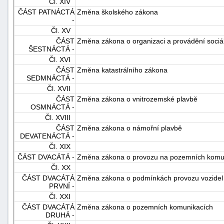
Čl. XIV
"náhradě
ČÁST PATNÁCTÁ
Změna školského zákona
-
škod"
Čl. XV
ČÁST
Změna zákona o organizaci a provádění sociá
ŠESTNÁCTÁ -
Čl. XVI
ČÁST
Změna katastrálního zákona
SEDMNÁCTÁ -
Čl. XVII
ČÁST
Změna zákona o vnitrozemské plavbě
OSMNÁCTÁ -
Čl. XVIII
ČÁST
Změna zákona o námořní plavbě
DEVATENÁCTÁ -
Čl. XIX
ČÁST DVACÁTÁ -
Změna zákona o provozu na pozemních komu
Čl. XX
ČÁST DVACÁTÁ
Změna zákona o podmínkách provozu vozidel
PRVNÍ -
Čl. XXI
ČÁST DVACÁTÁ
Změna zákona o pozemních komunikacích
DRUHÁ -