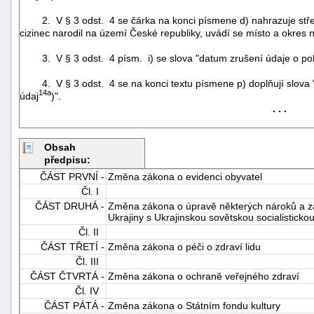
2. V § 3 odst. 4 se čárka na konci písmene d) nahrazuje středn
cizinec narodil na území České republiky, uvádí se místo a okres n
3. V § 3 odst. 4 písm. i) se slova "datum zrušení údaje o poby
4. V § 3 odst. 4 se na konci textu písmene p) doplňují slova " 
14a
údaj
)".
. . .
Obsah
předpisu:
ČÁST PRVNÍ -
Změna zákona o evidenci obyvatel
Čl. I
ČÁST DRUHÁ -
Změna zákona o úpravě některých nároků a z
Ukrajiny s Ukrajinskou sovětskou socialisticko
Čl. II
+náhrady
ČÁST TŘETÍ -
Změna zákona o péči o zdraví lidu
Čl. III
ČÁST ČTVRTÁ -
Změna zákona o ochraně veřejného zdraví
Čl. IV
ČÁST PÁTÁ -
Změna zákona o Státním fondu kultury