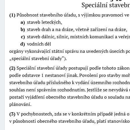
Speciální staveb
(1)
Působnost stavebního úřadu, s výjimkou pravomoci ve
a
staveb leteckých,
b
staveb drah a na dráze, včetně zařízení na dráze,
c
staveb dálnic, silnic, místních komunikací a veře
d
vodních děl
orgány vykonávající státní správu na uvedených úsecích po
speciální stavební úřady
).
(2)
Speciální stavební úřady postupují podle tohoto zákona
podle odstavce 1 nestanoví jinak. Povolení pro stavby m
stavebního úřadu příslušného k vydání územního rozhodnu
souhlas není správním rozhodnutím. Jestliže se nevydává
postačí vyjádření obecného stavebního úřadu o souladu 
plánování.
(3)
V pochybnostech, zda se v konkrétním případě jedná o 
v působnosti obecného stavebního úřadu, platí stanovisko