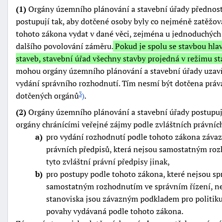
(1)
Orgány územního plánování a stavební úřady přednostn
postupují tak, aby dotčené osoby byly co nejméně zatěžov
tohoto zákona vydat v dané věci, zejména u jednoduchých 
dalšího povolování záměru.
Pokud je spolu se stavbou hla
staveb, stavební úřad všechny stavby projedná v režimu st
mohou orgány územního plánování a stavební úřady uzavř
vydání správního rozhodnutí. Tím nesmí být dotčena prá
dotčených orgánů
)
.
3
(2)
Orgány územního plánování a stavební úřady postupuj
orgány chránícími veřejné zájmy podle zvláštních právníc
a
pro vydání rozhodnutí podle tohoto zákona závaz
právních předpisů, která nejsou samostatným roz
tyto zvláštní právní předpisy jinak,
b
pro postupy podle tohoto zákona, které nejsou sp
samostatným rozhodnutím ve správním řízení, nest
stanoviska jsou závazným podkladem pro politik
povahy vydávaná podle tohoto zákona.