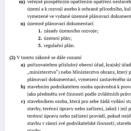
m
veřejně prospěšným opatřením opatření nestavebn
území a k rozvoji anebo k ochraně přírodního, kul
vymezené ve vydané územně plánovací dokument
n
územně plánovací dokumentací
1
zásady územního rozvoje;
2
územní plán;
3
regulační plán.
(2)
V tomto zákoně se dále rozumí
a
pořizovatelem příslušný obecní úřad, krajský úřad
ministerstvo
) nebo Ministerstvo obrany, který
plánovací dokumentaci, vymezení zastavěného úz
b
stavebním podnikatelem osoba oprávněná k prov
jako předmětu své činnosti podle zvláštních práv
c
stavebníkem osoba, která pro sebe žádá vydání s
stavby, terénní úpravy nebo zařízení, jakož i její 
terénní úpravu nebo zařízení provádí, pokud nejd
stavbu v rámci své podnikatelské činnosti; stave
stavby,