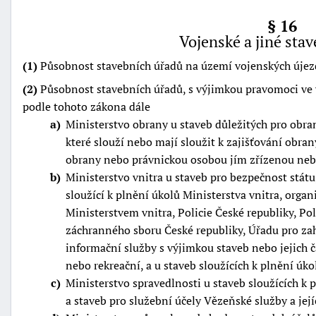
§ 16
Vojenské a jiné sta
(1)
Působnost stavebních úřadů na území vojenských újezd
(2)
Působnost stavebních úřadů, s výjimkou pravomoci ve
podle tohoto zákona dále
a
Ministerstvo obrany u staveb důležitých pro obr
které slouží nebo mají sloužit k zajišťování obra
obrany nebo právnickou osobou jím zřízenou neb
b
Ministerstvo vnitra u staveb pro bezpečnost státu
sloužící k plnění úkolů Ministerstva vnitra, organ
Ministerstvem vnitra, Policie České republiky, Po
záchranného sboru České republiky, Úřadu pro za
informační služby s výjimkou staveb nebo jejich 
nebo rekreační, a u staveb sloužících k plnění ú
c
Ministerstvo spravedlnosti u staveb sloužících k 
a staveb pro služební účely Vězeňské služby a jej