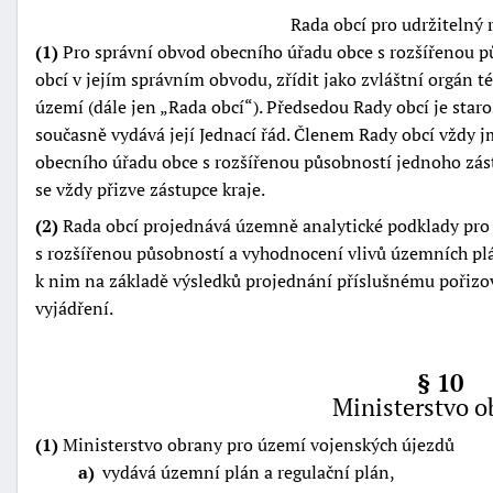
Rada obcí pro udržitelný 
(1)
Pro správní obvod obecního úřadu obce s rozšířenou pů
obcí v jejím správním obvodu, zřídit jako zvláštní orgán t
území (dále jen
Rada obcí
). Předsedou Rady obcí je star
současně vydává její Jednací řád. Členem Rady obcí vždy
obecního úřadu obce s rozšířenou působností jednoho zás
se vždy přizve zástupce kraje.
(2)
Rada obcí projednává územně analytické podklady pro
s rozšířenou působností a vyhodnocení vlivů územních pl
k nim na základě výsledků projednání příslušnému pořizov
vyjádření.
§ 10
Ministerstvo o
(1)
Ministerstvo obrany pro území vojenských újezdů
a
vydává územní plán a regulační plán,