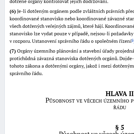
dotčené orgány kontrolovat jejich dodržování.
(6)
Je-li dotčeným orgánem podle zvláštních právních před
koordinované stanovisko nebo koordinované závazné stan
všech dotčených veřejných zájmů, které hájí. Koordinova
stanovisko lze vydat pouze v případě, nejsou-li požadavk
v rozporu. Ustanovení správního řádu o společném řízení
6
(7)
Orgány územního plánování a stavební úřady projedná
protichůdná závazná stanoviska dotčených orgánů. Dojde-
tohoto zákona a dotčenými orgány, jakož i mezi dotčeným
správního řádu.
HLAVA II
Působnost ve věcech územního p
řádu
§ 5
Působnost ve věcech úze