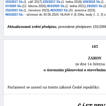
193/2017 Sb.
(1. září 2017);
225/2017 Sb.
(1. ledna 2018);
169/2018 Sb.
(1.
47/2020 Sb.
(12. března 2020);
403/2020 Sb.
(1. ledna 2021);
19/2023 Sb.
(
152/2023 Sb.
(1. července 2023);
465/2023 Sb.
(31. prosince 2023);
465/2023 Sb.
- účinnost do 30.06.2024; HLAVA V (§ 334a, body č. 2, 3) z
Aktualizované znění předpisu
, provedené předpisem 191/2008
183
ZÁKON
ze dne 14. března
náhrady
o územním plánování a stavebním 
škody
Parlament se usnesl na tomto zákoně České republiky: