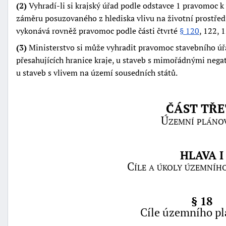
(2)
Vyhradí-li si krajský úřad podle odstavce 1 pravomoc 
záměru posuzovaného z hlediska vlivu na životní prostřed
vykonává rovněž pravomoc podle části čtvrté
§ 120
, 122, 
(3)
Ministerstvo si může vyhradit pravomoc stavebního úř
přesahujících hranice kraje, u staveb s mimořádnými negat
u staveb s vlivem na území sousedních států.
ČÁST TŘE
Územní pláno
HLAVA I
Cíle a úkoly územníh
§ 18
Cíle územního pl