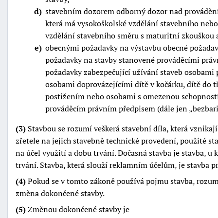
d
stavebním dozorem odborný dozor nad prováděn
která má vysokoškolské vzdělání stavebního nebo
vzdělání stavebního směru s maturitní zkouškou a
e
obecnými požadavky na výstavbu obecné požadavk
požadavky na stavby stanovené prováděcími právn
požadavky zabezpečující užívání staveb osobami 
osobami doprovázejícími dítě v kočárku, dítě do 
postižením nebo osobami s omezenou schopností
prováděcím právním předpisem (dále jen
bezbari
(3)
Stavbou se rozumí veškerá stavební díla, která vznikaj
zřetele na jejich stavebně technické provedení, použité st
na účel využití a dobu trvání. Dočasná stavba je stavba, u
trvání. Stavba, která slouží reklamním účelům, je stavba p
(4)
Pokud se v tomto zákoně používá pojmu stavba, rozumí 
změna dokončené stavby.
(5)
Změnou dokončené stavby je