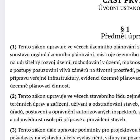
ČÁST PRV
Úvodní ustano
§ 1
Předmět úpr
(1)
Tento zákon upravuje ve věcech územního plánování z
soustavu orgánů územního plánování, nástroje územního 
na udržitelný rozvoj území, rozhodování v území, možnos
s postupy posuzování vlivů záměrů na životní prostředí, 
přípravu veřejné infrastruktury, evidenci územně plánovac
územně plánovací činnost.
(2)
Tento zákon upravuje ve věcech stavebního řádu zejmé
terénních úprav a zařízení, užívaní a odstraňování staveb
+náhrady
úřadů, postavení a oprávnění autorizovaných inspektorů, 
a odpovědnost osob při přípravě a provádění staveb.
(3)
Tento zákon dále upravuje podmínky pro projektovou č
požadavky na výstavbu, účely vyvlastnění, vstupy na poze