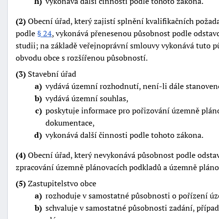
h
vykonává další činnosti podle tohoto zákona.
(2)
Obecní úřad, který zajistí splnění kvalifikačních pož
podle
§ 24
, vykonává přenesenou působnost podle odstavce 
studii; na základě veřejnoprávní smlouvy vykonává tuto 
obvodu obce s rozšířenou působností.
(3)
Stavební úřad
a
vydává územní rozhodnutí, není-li dále stanoveno
b
vydává územní souhlas,
c
poskytuje informace pro pořizování územně plán
dokumentace,
d
vykonává další činnosti podle tohoto zákona.
(4)
Obecní úřad, který nevykonává působnost podle odstav
zpracování územně plánovacích podkladů a územně pláno
(5)
Zastupitelstvo obce
a
rozhoduje v samostatné působnosti o pořízení úz
b
schvaluje v samostatné působnosti zadání, příp