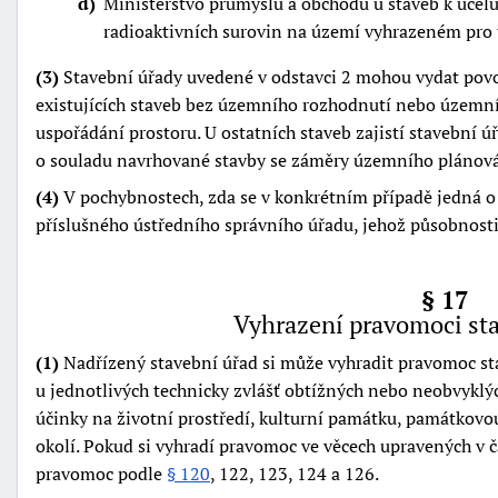
d
Ministerstvo průmyslu a obchodu u staveb k účelů
radioaktivních surovin na území vyhrazeném pro t
(3)
Stavební úřady uvedené v odstavci 2 mohou vydat povo
existujících staveb bez územního rozhodnutí nebo územn
uspořádání prostoru. U ostatních staveb zajistí stavební 
o souladu navrhované stavby se záměry územního plánová
(4)
V pochybnostech, zda se v konkrétním případě jedná o 
příslušného ústředního správního úřadu, jehož působnosti 
§ 17
Vyhrazení pravomoci st
(1)
Nadřízený stavební úřad si může vyhradit pravomoc s
u jednotlivých technicky zvlášť obtížných nebo neobvyklýc
účinky na životní prostředí, kulturní památku, památkovo
okolí. Pokud si vyhradí pravomoc ve věcech upravených v čá
pravomoc podle
§ 120
, 122, 123, 124 a 126.