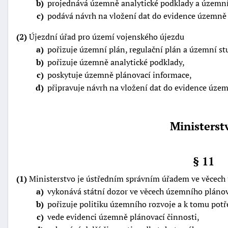
b
projednává územně analytické podklady a územní
c
podává návrh na vložení dat do evidence územně 
(2)
Újezdní úřad pro území vojenského újezdu
a
pořizuje územní plán, regulační plán a územní stu
b
pořizuje územně analytické podklady,
c
poskytuje územně plánovací informace,
d
připravuje návrh na vložení dat do evidence územ
Ministerst
§ 11
(1)
Ministerstvo je ústředním správním úřadem ve věcech
a
vykonává státní dozor ve věcech územního pláno
b
pořizuje politiku územního rozvoje a k tomu pot
c
vede evidenci územně plánovací činnosti,