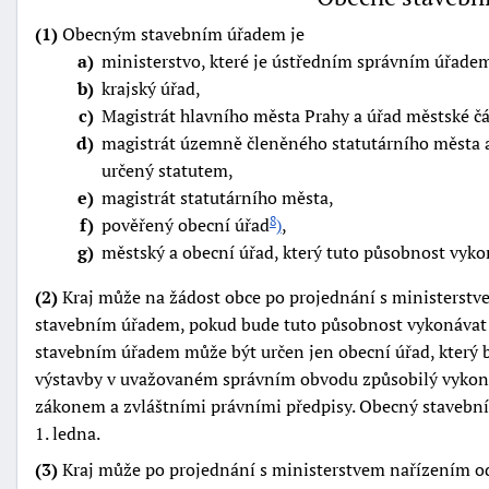
(1)
Obecným stavebním úřadem je
a
ministerstvo, které je ústředním správním úřadem
b
krajský úřad,
c
Magistrát hlavního města Prahy a úřad městské čá
d
magistrát územně členěného statutárního města a
určený statutem,
e
magistrát statutárního města,
f
pověřený obecní úřad
)
,
8
g
městský a obecní úřad, který tuto působnost vyko
(2)
Kraj může na žádost obce po projednání s ministerstv
stavebním úřadem, pokud bude tuto působnost vykonávat
stavebním úřadem může být určen jen obecní úřad, který b
výstavby v uvažovaném správním obvodu způsobilý vykoná
zákonem a zvláštními právními předpisy. Obecný stavební 
1. ledna.
(3)
Kraj může po projednání s ministerstvem nařízením o