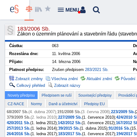
MENU
183/2006 Sb.
Zákon o územním plánování a stavebním řádu (stavebn
Částka:
063
D
Rozeslána dne:
11. května 2006
Au
Přijato:
14. března 2006
N
Platnost předpisu:
Zrušen předpisem
283/2021 Sb.
Po
Zobrazit změny
Všechna znění
Aktuální znění
Původní 
Celkový přehled
Zobrazit názvy
Novely předpisu
Předpisem se ruší
Související předpisy
Prováděcí 
CZ-NACE
Normy
Daně a účetnictví
Předpisy EU
68/2007 Sb.
(4. dubna 2007);
191/2008 Sb.
(3. června 2008);
223/2009 Sb.
(
379/2009 Sb.
(2. ledna 2010);
227/2009 Sb.
(1. července 2010);
424/2010 S
420/2011 Sb.
(1. ledna 2012);
142/2012 Sb.
(1. července 2012);
167/2012 S
257/2013 Sb.
(1. ledna 2014);
39/2015 Sb.
(1. dubna 2015);
91/2016 Sb.
(15
264/2016 Sb.
(1. ledna 2017);
183/2017 Sb.
(1. července 2017);
194/2017 S