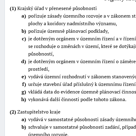
(1)
Krajský úřad v přenesené působnosti
a
pořizuje zásady územního rozvoje a v zákonem st
plochy a koridory nadmístního významu,
b
pořizuje územně plánovací podklady,
c
je dotčeným orgánem v územním řízení a v řízení 
se rozhoduje o změnách v území, které se dotýkají
působností,
d
je dotčeným orgánem v územním řízení o záměrech
prostředí,
e
vydává územní rozhodnutí v zákonem stanovenýc
f
určuje stavební úřad příslušný k územnímu řízen
g
vkládá data do evidence územně plánovací činnost
h
vykonává další činnosti podle tohoto zákona.
(2)
Zastupitelstvo kraje
a
vydává v samostatné působnosti zásady územního
b
schvaluje v samostatné působnosti zadání, přípa
územního rozvoje,