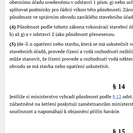
obecnímu úřadu uvedenému v odstavci 1 písm. g) nebo ur
splňovat podmínky pro řádný výkon této působnosti. Zárov
působnost ve správním obvodu zaniklého stavebního úřad
(4)
Působnost podle tohoto zákona vykonávají stavební úř
b) až g) a v odstavci 2 jako působnost přenesenou.
(5)
Jde-li o opatření nebo stavbu, která se má uskutečnit
stavebních úřadů, provede řízení a vydá rozhodnutí nejbli
může stanovit, že řízení provede a rozhodnutí vydá někter
obvodu se má stavba nebo opatření uskutečnit.
§ 14
Jestliže si ministerstvo vyhradí působnost podle
§ 12
odst.
zúčastněné na šetření poskytují zaměstnancům minister
součinnost a napomáhají k objasnění příčin havárie.
§ 15