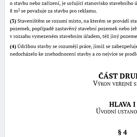
o stavbu nebo zařízení, je určující stanovisko stavebního ú
8 m
se považuje za stavbu pro reklamu.
2
(3)
Staveništěm se rozumí místo, na kterém se provádí sta
pozemek, popřípadě zastavěný stavební pozemek nebo jeho
v rozsahu vymezeném stavebním úřadem, též jiný pozemek 
(4)
Údržbou stavby se rozumějí práce, jimiž se zabezpečuje 
nedocházelo ke znehodnocení stavby a co nejvíce se prodlo
ČÁST DRU
Výkon veřejné s
HLAVA I
Úvodní ustano
§ 4