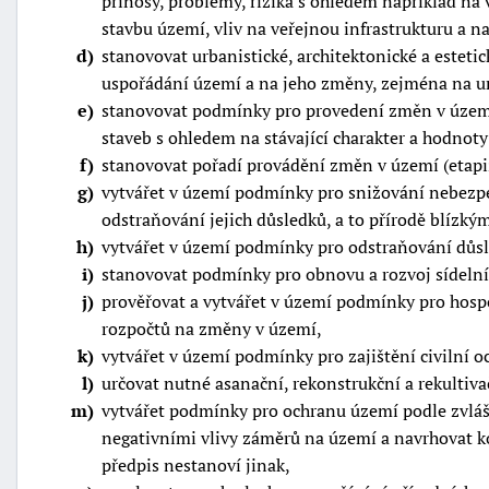
přínosy, problémy, rizika s ohledem například na v
stavbu území, vliv na veřejnou infrastrukturu a n
d
stanovovat urbanistické, architektonické a esteti
uspořádání území a na jeho změny, zejména na um
e
stanovovat podmínky pro provedení změn v území
staveb s ohledem na stávající charakter a hodnot
f
stanovovat pořadí provádění změn v území (etapiz
g
vytvářet v území podmínky pro snižování nebezpeč
odstraňování jejich důsledků, a to přírodě blízk
h
vytvářet v území podmínky pro odstraňování důs
i
stanovovat podmínky pro obnovu a rozvoj sídelní s
j
prověřovat a vytvářet v území podmínky pro hosp
rozpočtů na změny v území,
k
vytvářet v území podmínky pro zajištění civilní o
l
určovat nutné asanační, rekonstrukční a rekultiv
m
vytvářet podmínky pro ochranu území podle zvláš
negativními vlivy záměrů na území a navrhovat k
předpis nestanoví jinak,