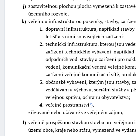
j
zastavitelnou plochou plocha vymezená k zastav
územního rozvoje,
k
veřejnou infrastrukturou pozemky, stavby, zařízení
1
dopravní infrastruktura, například stavb
letišť a s nimi souvisejících zařízení;
2
technická infrastruktura, kterou jsou vede
zařízení technického vybavení, například 
odpadních vod, stavby a zařízení pro nakl
vedení, komunikační vedení veřejné komu
zařízení veřejné komunikační sítě, produ
3
občanské vybavení, kterým jsou stavby, za
vzdělávání a výchovu, sociální služby a pé
veřejnou správu, ochranu obyvatelstva;
4
veřejné prostranství
)
,
1
zřizované nebo užívané ve veřejném zájmu,
l
veřejně prospěšnou stavbou stavba pro veřejnou i
území obce, kraje nebo státu, vymezená ve vyda