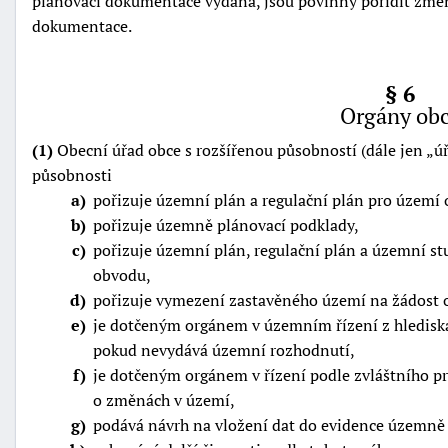
plánovací dokumentace vydána, jsou povinny pořídit změ
dokumentace.
§ 6
Orgány ob
(1)
Obecní úřad obce s rozšířenou působností (dále jen
ú
působnosti
a
pořizuje územní plán a regulační plán pro území 
b
pořizuje územně plánovací podklady,
c
pořizuje územní plán, regulační plán a územní st
obvodu,
d
pořizuje vymezení zastavěného území na žádost 
e
je dotčeným orgánem v územním řízení z hledisk
pokud nevydává územní rozhodnutí,
f
je dotčeným orgánem v řízení podle zvláštního p
o změnách v území,
g
podává návrh na vložení dat do evidence územně 