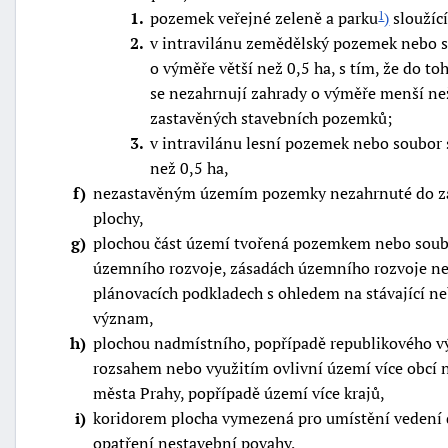
1
pozemek veřejné zeleně a parku
)
sloužíc
1
"náhradě
2
v intravilánu zemědělský pozemek nebo 
škod"
o výměře větší než 0,5 ha, s tím, že do 
se nezahrnují zahrady o výměře menší než
zastavěných stavebních pozemků;
3
v intravilánu lesní pozemek nebo soubor 
než 0,5 ha,
f
nezastavěným územím pozemky nezahrnuté do za
plochy,
g
plochou část území tvořená pozemkem nebo soubo
územního rozvoje, zásadách územního rozvoje n
plánovacích podkladech s ohledem na stávající ne
význam,
h
plochou nadmístního, popřípadě republikového 
rozsahem nebo využitím ovlivní území více obcí 
města Prahy, popřípadě území více krajů,
i
koridorem plocha vymezená pro umístění vedení d
opatření nestavební povahy,