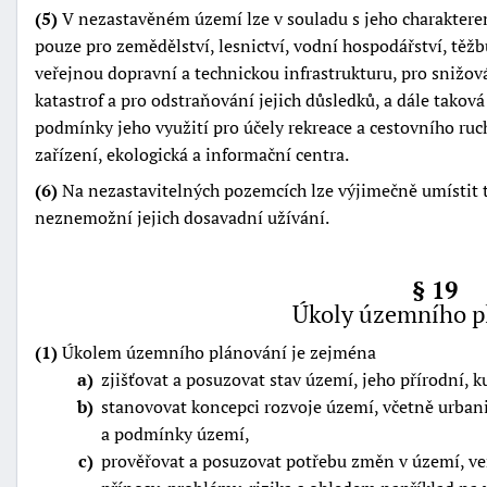
(5)
V nezastavěném území lze v souladu s jeho charakterem 
pouze pro zemědělství, lesnictví, vodní hospodářství, těžb
veřejnou dopravní a technickou infrastrukturu, pro snižov
katastrof a pro odstraňování jejich důsledků, a dále taková
podmínky jeho využití pro účely rekreace a cestovního ruch
zařízení, ekologická a informační centra.
(6)
Na nezastavitelných pozemcích lze výjimečně umístit 
neznemožní jejich dosavadní užívání.
§ 19
Úkoly územního p
(1)
Úkolem územního plánování je zejména
a
zjišťovat a posuzovat stav území, jeho přírodní, ku
b
stanovovat koncepci rozvoje území, včetně urban
a podmínky území,
c
prověřovat a posuzovat potřebu změn v území, veř