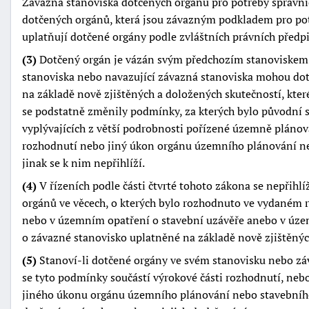
Závazná stanoviska dotčených orgánů pro potřeby správníc
dotčených orgánů, která jsou závazným podkladem pro pot
uplatňují dotčené orgány podle zvláštních právních předp
(3)
Dotčený orgán je vázán svým předchozím stanoviskem
stanoviska nebo navazující závazná stanoviska mohou dot
na základě nově zjištěných a doložených skutečností, kte
se podstatně změnily podmínky, za kterých bylo původní 
vyplývajících z větší podrobnosti pořízené územně pláno
rozhodnutí nebo jiný úkon orgánu územního plánování ne
jinak se k nim nepřihlíží.
(4)
V řízeních podle části čtvrté tohoto zákona se nepřih
orgánů ve věcech, o kterých bylo rozhodnuto ve vydaném
nebo v územním opatření o stavební uzávěře anebo v územ
o závazné stanovisko uplatněné na základě nově zjištěnýc
(5)
Stanoví-li dotčené orgány ve svém stanovisku nebo zá
se tyto podmínky součástí výrokové části rozhodnutí, neb
jiného úkonu orgánu územního plánování nebo stavebníh