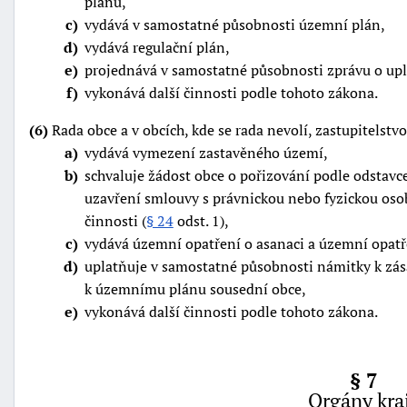
plánu,
c
vydává v samostatné působnosti územní plán,
d
vydává regulační plán,
e
projednává v samostatné působnosti zprávu o up
f
vykonává další činnosti podle tohoto zákona.
(6)
Rada obce a v obcích, kde se rada nevolí, zastupitelstv
a
vydává vymezení zastavěného území,
b
schvaluje žádost obce o pořizování podle odstavc
uzavření smlouvy s právnickou nebo fyzickou os
činnosti (
§ 24
odst. 1),
c
vydává územní opatření o asanaci a územní opatř
d
uplatňuje v samostatné působnosti námitky k zá
k územnímu plánu sousední obce,
e
vykonává další činnosti podle tohoto zákona.
§ 7
Orgány kra