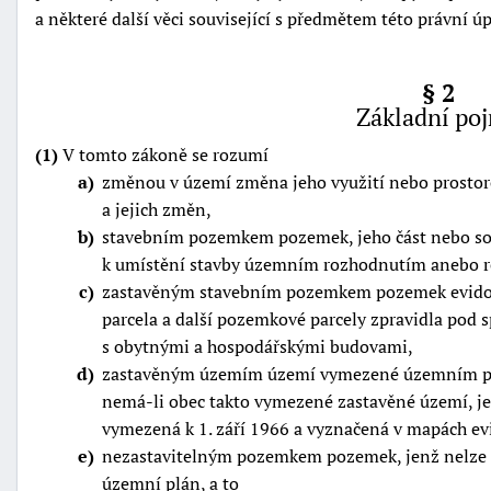
a některé další věci související s předmětem této právní úp
§ 2
Základní po
(1)
V tomto zákoně se rozumí
a
změnou v území změna jeho využití nebo prostor
-
a jejich změn,
náhrady
b
stavebním pozemkem pozemek, jeho část nebo s
k umístění stavby územním rozhodnutím anebo 
c
zastavěným stavebním pozemkem pozemek evidova
parcela a další pozemkové parcely zpravidla pod s
s obytnými a hospodářskými budovami,
d
zastavěným územím území vymezené územním pl
nemá-li obec takto vymezené zastavěné území, j
vymezená k 1. září 1966 a vyznačená v mapách ev
e
nezastavitelným pozemkem pozemek, jenž nelze z
územní plán, a to