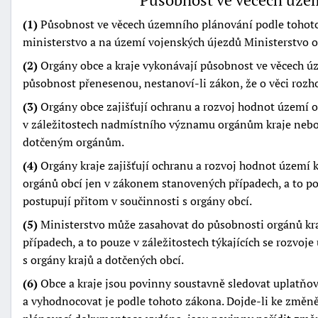
(1)
Působnost ve věcech územního plánování podle tohoto 
ministerstvo a na území vojenských újezdů Ministerstvo o
(2)
Orgány obce a kraje vykonávají působnost ve věcech ú
působnost přenesenou, nestanoví-li zákon, že o věci rozho
(3)
Orgány obce zajišťují ochranu a rozvoj hodnot území 
v záležitostech nadmístního významu orgánům kraje nebo 
dotčeným orgánům.
(4)
Orgány kraje zajišťují ochranu a rozvoj hodnot území 
orgánů obcí jen v zákonem stanovených případech, a to p
postupují přitom v součinnosti s orgány obcí.
(5)
Ministerstvo může zasahovat do působnosti orgánů kr
případech, a to pouze v záležitostech týkajících se rozvoj
s orgány krajů a dotčených obcí.
(6)
Obce a kraje jsou povinny soustavně sledovat uplatň
a vyhodnocovat je podle tohoto zákona. Dojde-li ke změn