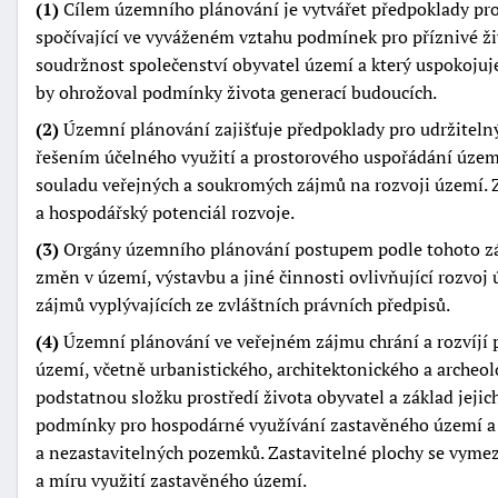
(1)
Cílem územního plánování je vytvářet předpoklady pro 
spočívající ve vyváženém vztahu podmínek pro příznivé živ
soudržnost společenství obyvatel území a který uspokojuj
by ohrožoval podmínky života generací budoucích.
(2)
Územní plánování zajišťuje předpoklady pro udržitel
řešením účelného využití a prostorového uspořádání územ
souladu veřejných a soukromých zájmů na rozvoji území. 
a hospodářský potenciál rozvoje.
(3)
Orgány územního plánování postupem podle tohoto zá
změn v území, výstavbu a jiné činnosti ovlivňující rozvoj
zájmů vyplývajících ze zvláštních právních předpisů.
(4)
Územní plánování ve veřejném zájmu chrání a rozvíjí př
území, včetně urbanistického, architektonického a archeol
podstatnou složku prostředí života obyvatel a základ jejic
podmínky pro hospodárné využívání zastavěného území a 
a nezastavitelných pozemků. Zastavitelné plochy se vymez
a míru využití zastavěného území.