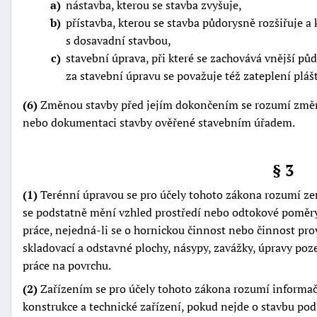
a
nástavba, kterou se stavba zvyšuje,
b
přístavba, kterou se stavba půdorysně rozšiřuje 
s dosavadní stavbou,
c
stavební úprava, při které se zachovává vnější pů
za stavební úpravu se považuje též zateplení plášt
(6)
Změnou stavby před jejím dokončením se rozumí změna
nebo dokumentaci stavby ověřené stavebním úřadem.
§ 3
(1)
Terénní úpravou se pro účely tohoto zákona rozumí ze
se podstatně mění vzhled prostředí nebo odtokové poměry,
práce, nejedná-li se o hornickou činnost nebo činnost p
skladovací a odstavné plochy, násypy, zavážky, úpravy poze
práce na povrchu.
(2)
Zařízením se pro účely tohoto zákona rozumí informační
konstrukce a technické zařízení, pokud nejde o stavbu po