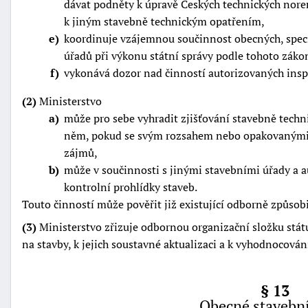
dávat podněty k úpravě Českých technických nore
k jiným stavebně technickým opatřením,
e
koordinuje vzájemnou součinnost obecných, speci
úřadů při výkonu státní správy podle tohoto záko
f
vykonává dozor nad činností autorizovaných insp
(2)
Ministerstvo
a
může pro sebe vyhradit zjišťování stavebně techni
něm, pokud se svým rozsahem nebo opakovanými d
zájmů,
b
může v součinnosti s jinými stavebními úřady a 
kontrolní prohlídky staveb.
Touto činností může pověřit již existující odborně způsobi
(3)
Ministerstvo zřizuje odbornou organizační složku stá
na stavby, k jejich soustavné aktualizaci a k vyhodnocování
§ 13
Obecné stavební