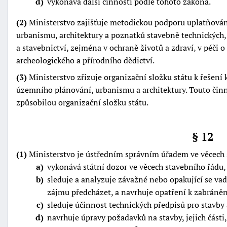
d
vykonává další činnosti podle tohoto zákona.
(2)
Ministerstvo zajišťuje metodickou podporu uplatňová
urbanismu, architektury a poznatků stavebně technických,
a stavebnictví, zejména v ochraně životů a zdraví, v péči o
archeologického a přírodního dědictví.
(3)
Ministerstvo zřizuje organizační složku státu k řešení 
územního plánování, urbanismu a architektury. Touto činno
způsobilou organizační složku státu.
§ 12
(1)
Ministerstvo je ústředním správním úřadem ve věcech 
a
vykonává státní dozor ve věcech stavebního řádu,
b
sleduje a analyzuje závažné nebo opakující se vad
zájmu předcházet, a navrhuje opatření k zabráněn
c
sleduje účinnost technických předpisů pro stavby a
d
navrhuje úpravy požadavků na stavby, jejich části