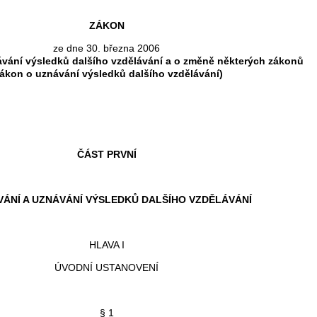
ZÁKON
ze dne 30. března 2006
ávání výsledků dalšího vzdělávání a o změně některých zákonů
zákon o uznávání výsledků dalšího vzdělávání)
ČÁST PRVNÍ
ÁNÍ A UZNÁVÁNÍ VÝSLEDKŮ DALŠÍHO VZDĚLÁVÁNÍ
HLAVA I
ÚVODNÍ USTANOVENÍ
§ 1