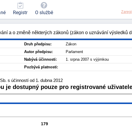
Zaregi
ané
Registr
O službě
vání a o změně některých zákonů (zákon o uznávání výsledků d
Druh předpisu:
Zákon
Autor předpisu:
Parlament
Nabývá účinnosti:
1. srpna 2007 s výjimkou
Pozbývá platnosti:
Sb. s účinností od 1. dubna 2012
ou je dostupný pouze pro registrované uživatele
179