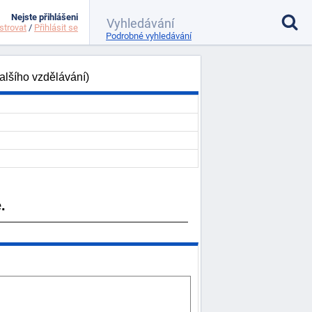
Nejste přihlášeni
strovat
/
Přihlásit se
Podrobné vyhledávání
alšího vzdělávání)
.