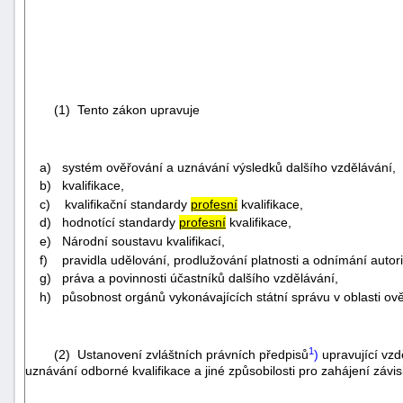
(1) Tento zákon upravuje
a) systém ověřování a uznávání výsledků dalšího vzdělávání,
b) kvalifikace,
c) kvalifikační standardy
profesní
kvalifikace,
d) hodnotící standardy
profesní
kvalifikace,
e) Národní soustavu kvalifikací,
f) pravidla udělování, prodlužování platnosti a odnímání autor
g) práva a povinnosti účastníků dalšího vzdělávání,
h) působnost orgánů vykonávajících státní správu v oblasti ov
1
(2) Ustanovení zvláštních právních předpisů
)
upravující vzd
uznávání odborné kvalifikace a jiné způsobilosti pro zahájení záv