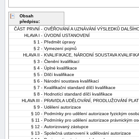
Obsah
předpisu:
ČÁST PRVNÍ -
OVĚŘOVÁNÍ A UZNÁVÁNÍ VÝSLEDKŮ DALŠÍH
HLAVA I -
ÚVODNÍ USTANOVENÍ
§ 1 -
Předmět úpravy
§ 2 -
Vymezení pojmů
HLAVA II -
KVALIFIKACE, NÁRODNÍ SOUSTAVA KVALIFIKA
§ 3 -
Členění kvalifikací
§ 4 -
Úplné kvalifikace
§ 5 -
Dílčí kvalifikace
§ 6 -
Národní soustava kvalifikací
§ 7 -
Kvalifikační standard dílčí kvalifikace
§ 8 -
Hodnotící standard dílčí kvalifikace
HLAVA III -
PRAVIDLA UDĚLOVÁNÍ, PRODLUŽOVÁNÍ PLAT
§ 9 -
Udělení autorizace
§ 10 -
Podmínky pro udělení autorizace fyzickým oso
§ 11 -
Podmínky pro udělení autorizace právnickým o
§ 12 -
Autorizovaný zástupce
§ 13 -
Společná ustanovení k udělování autorizace