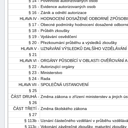
§ 14 -
Povinnosti autorizovaných osob
§ 15 -
Evidence autorizovaných osob
§ 16 -
Zánik a odnětí autorizace
HLAVA IV -
HODNOCENÍ DOSAŽENÉ ODBORNÉ ZPŮSOBI
§ 17 -
Obecné podmínky hodnocení dosažené odborné 
§ 18 -
Průběh zkoušky
§ 19 -
Vydávání osvědčení
§ 20 -
Přezkoumání průběhu a výsledků zkoušky
HLAVA V -
UZNÁVÁNÍ VÝSLEDKŮ DALŠÍHO VZDĚLÁVÁNÍ
§ 21
HLAVA VI -
ORGÁNY PŮSOBÍCÍ V OBLASTI OVĚŘOVÁNÍ A
§ 22 -
Autorizující orgány
§ 23 -
Ministerstvo
§ 24 -
Rada
HLAVA VII -
SPOLEČNÁ USTANOVENÍ
§ 25
ČÁST DRUHÁ -
Změna zákona o zřízení ministerstev a jiných ús
§ 26
ČÁST TŘETÍ -
Změna školského zákona
§ 27
§ 113b -
Uznání částečného vzdělání v průběhu vzdělává
§ 113c -
Vykonání závěrečné zkoušky, maturitní zkoušky 