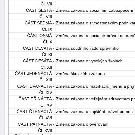
Čl. VII
ČÁST ŠESTÁ -
Změna zákona o sociálním zabezpečení
Čl. VIII
ČÁST SEDMÁ -
Změna zákona o živnostenském podniká
Čl. IX
ČÁST OSMÁ -
Změna zákona o sociálně-právní ochraně
Čl. X
ČÁST DEVÁTÁ -
Změna soudního řádu správního
-
Čl. XI
náhrady
ČÁST DESÁTÁ -
Změna zákona o vysokých školách
Čl. XII
ČÁST JEDENÁCTÁ -
Změna školského zákona
Čl. XIII
ČÁST DVANÁCTÁ -
Změna zákona o matrikách, jménu a příj
Čl. XIV
ČÁST TŘINÁCTÁ -
Změna zákona o veřejném zdravotním poj
Čl. XV
ČÁST ČTRNÁCTÁ -
Změna zákona o zajištění právní pomoci 
Čl. XVI
ČÁST PATNÁCTÁ -
Změna zákona o ověřování
Čl. XVII