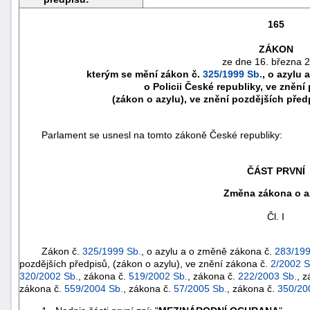
165
ZÁKON
ze dne 16. března 
kterým se mění zákon č.
325/1999 Sb.
, o azylu
o Policii České republiky, ve znění
(zákon o azylu), ve znění pozdějších před
Parlament se usnesl na tomto zákoně České republiky:
ČÁST PRVNÍ
Změna zákona o a
náhrady
škody
Čl. I
Zákon č.
325/1999 Sb.
, o azylu a o změně zákona č.
283/199
pozdějších předpisů, (zákon o azylu), ve znění zákona č.
2/2002 S
320/2002 Sb.
, zákona č.
519/2002 Sb.
, zákona č.
222/2003 Sb.
, 
zákona č.
559/2004 Sb.
, zákona č.
57/2005 Sb.
, zákona č.
350/20