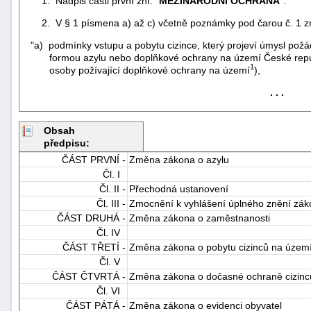
1. Nadpis části první zní: "
MEZINÁRODNÍ OCHRANA
".
2. V § 1 písmena a) až c) včetně poznámky pod čarou č. 1 zn
"a) podmínky vstupu a pobytu cizince, který projeví úmysl pož
formou azylu nebo doplňkové ochrany na území České repub
1
osoby požívající doplňkové ochrany na území
),
. . .
Obsah
předpisu:
ČÁST PRVNÍ -
Změna zákona o azylu
Čl. I
Čl. II -
Přechodná ustanovení
Čl. III -
Zmocnění k vyhlášení úplného znění zá
ČÁST DRUHÁ -
Změna zákona o zaměstnanosti
Čl. IV
+náhrady
ČÁST TŘETÍ -
Změna zákona o pobytu cizinců na území
Čl. V
ČÁST ČTVRTÁ -
Změna zákona o dočasné ochraně cizinc
Čl. VI
ČÁST PÁTÁ -
Změna zákona o evidenci obyvatel