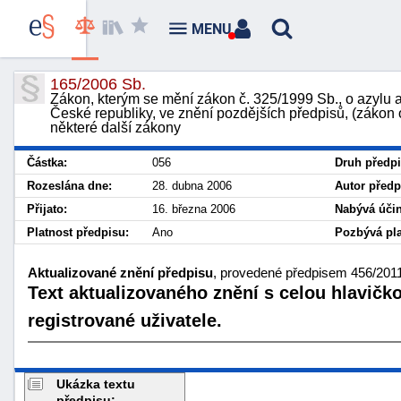
MENU
165/2006 Sb.
Zákon, kterým se mění zákon č. 325/1999 Sb., o azylu a
České republiky, ve znění pozdějších předpisů, (zákon o
některé další zákony
Částka:
056
Druh předpi
Rozeslána dne:
28. dubna 2006
Autor předp
Přijato:
16. března 2006
Nabývá účin
Platnost předpisu:
Ano
Pozbývá pla
Aktualizované znění předpisu
, provedené předpisem 456/2011 
Text aktualizovaného znění s celou hlavičk
registrované uživatele.
Ukázka textu
předpisu: