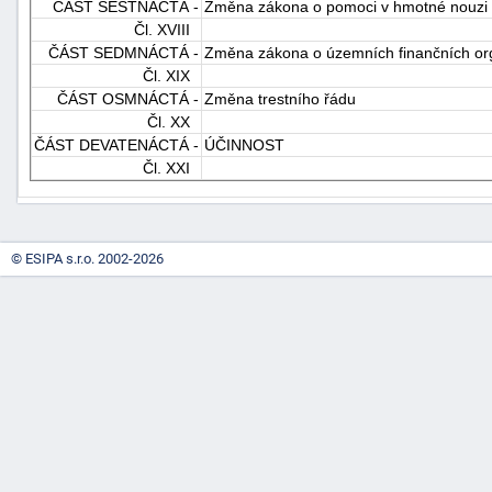
ČÁST ŠESTNÁCTÁ -
Změna zákona o pomoci v hmotné nouzi
"náhradě
Čl. XVIII
škod"
ČÁST SEDMNÁCTÁ -
Změna zákona o územních finančních o
Čl. XIX
ČÁST OSMNÁCTÁ -
Změna trestního řádu
Čl. XX
ČÁST DEVATENÁCTÁ -
ÚČINNOST
Čl. XXI
© ESIPA s.r.o. 2002-2026