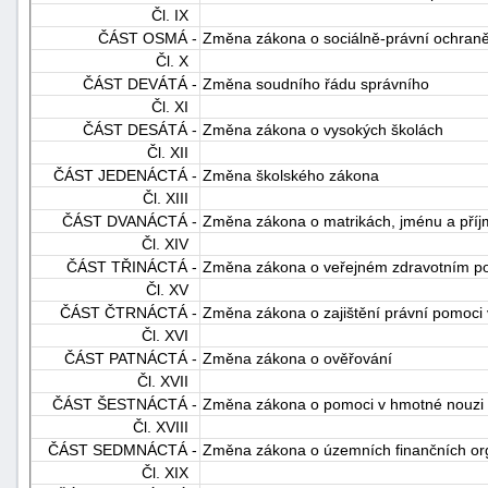
Čl. IX
ČÁST OSMÁ -
Změna zákona o sociálně-právní ochraně
Čl. X
ČÁST DEVÁTÁ -
Změna soudního řádu správního
Čl. XI
ČÁST DESÁTÁ -
Změna zákona o vysokých školách
Čl. XII
ČÁST JEDENÁCTÁ -
Změna školského zákona
Čl. XIII
ČÁST DVANÁCTÁ -
Změna zákona o matrikách, jménu a příj
Čl. XIV
ČÁST TŘINÁCTÁ -
Změna zákona o veřejném zdravotním poj
Čl. XV
ČÁST ČTRNÁCTÁ -
Změna zákona o zajištění právní pomoci 
Čl. XVI
ČÁST PATNÁCTÁ -
Změna zákona o ověřování
Čl. XVII
ČÁST ŠESTNÁCTÁ -
Změna zákona o pomoci v hmotné nouzi
Čl. XVIII
ČÁST SEDMNÁCTÁ -
Změna zákona o územních finančních o
Čl. XIX