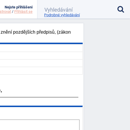
Nejste přihlášeni
strovat
/
Přihlásit se
Podrobné vyhledávání
 znění pozdějších předpisů, (zákon
.