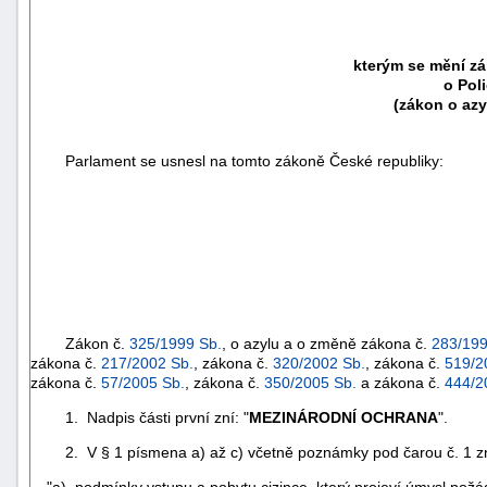
kterým se mění z
o Pol
(zákon o azy
Parlament se usnesl na tomto zákoně České republiky:
Zákon č.
325/1999 Sb.
, o azylu a o změně zákona č.
283/199
zákona č.
217/2002 Sb.
, zákona č.
320/2002 Sb.
, zákona č.
519/2
zákona č.
57/2005 Sb.
, zákona č.
350/2005 Sb.
a zákona č.
444/2
1. Nadpis části první zní: "
MEZINÁRODNÍ OCHRANA
".
2. V § 1 písmena a) až c) včetně poznámky pod čarou č. 1 zn
"a) podmínky vstupu a pobytu cizince, který projeví úmysl po