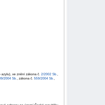
o azylu), ve znění zákona č.
2/2002 Sb.
,
39/2004 Sb.
, zákona č.
559/2004 Sb.
,
ňkové ochrany na území České republiky