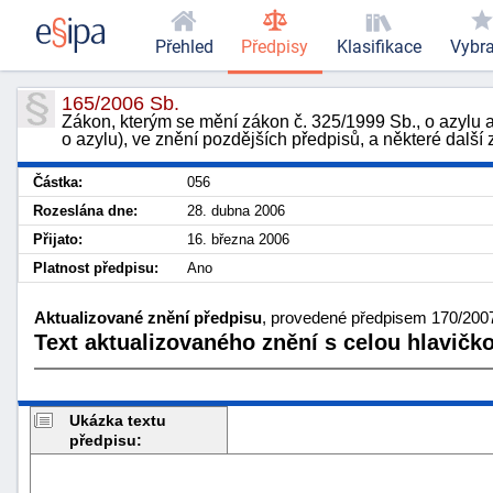
Přehled
Předpisy
Klasifikace
Vybr
165/2006 Sb.
Zákon, kterým se mění zákon č. 325/1999 Sb., o azylu a
o azylu), ve znění pozdějších předpisů, a některé další
Částka:
056
Rozeslána dne:
28. dubna 2006
Přijato:
16. března 2006
Platnost předpisu:
Ano
Aktualizované znění předpisu
, provedené předpisem 170/2007 
Text aktualizovaného znění s celou hlavičk
Ukázka textu
předpisu: