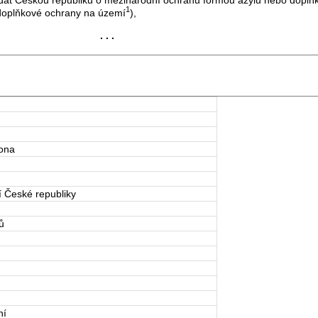
1
í doplňkové ochrany na území
),
. . .
kona
 České republiky
ů
ní