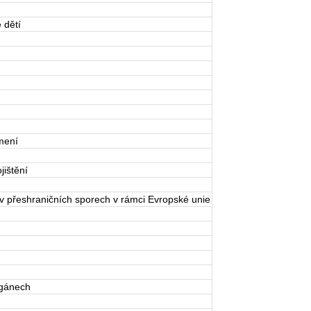
 dětí
mení
ištění
v přeshraničních sporech v rámci Evropské unie
rgánech