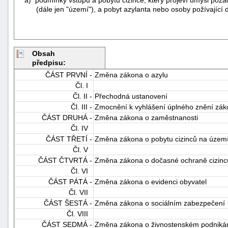
(dále jen "území"), a pobyt azylanta nebo osoby požívajíc
Obsah
předpisu:
ČÁST PRVNÍ -
Změna zákona o azylu
Čl. I
Čl. II -
Přechodná ustanovení
Čl. III -
Zmocnění k vyhlášení úplného znění zá
ČÁST DRUHÁ -
Změna zákona o zaměstnanosti
Čl. IV
ČÁST TŘETÍ -
Změna zákona o pobytu cizinců na území
Čl. V
ČÁST ČTVRTÁ -
Změna zákona o dočasné ochraně cizinc
Čl. VI
ČÁST PÁTÁ -
Změna zákona o evidenci obyvatel
Čl. VII
ČÁST ŠESTÁ -
Změna zákona o sociálním zabezpečení
Čl. VIII
ČÁST SEDMÁ -
Změna zákona o živnostenském podniká