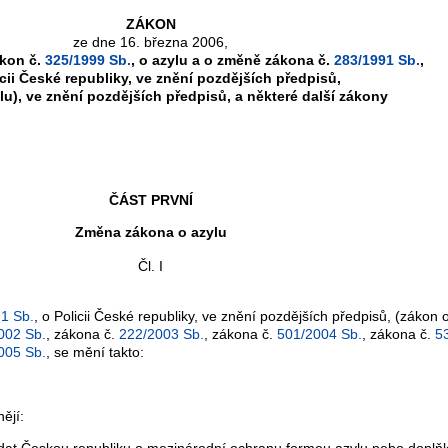
ZÁKON
ze dne 16. března 2006,
ákon č.
325/1999 Sb.
, o azylu a o změně zákona č.
283/1991 Sb.
,
icii České republiky, ve znění pozdějších předpisů,
lu), ve znění pozdějších předpisů, a některé další zákony
ČÁST PRVNÍ
Změna zákona o azylu
Čl. I
1 Sb.
, o Policii České republiky, ve znění pozdějších předpisů, (zákon 
002 Sb.
, zákona č.
222/2003 Sb.
, zákona č.
501/2004 Sb.
, zákona č.
5
005 Sb.
, se mění takto:
ějí:
žádat Českou republiku o mezinárodní ochranu formou azylu nebo dopl