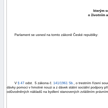
kterým s
o životním 
Parlament se usnesl na tomto zákoně České republiky:
V
§ 47
odst. 5 zákona č.
141/1961 Sb.
, o trestním řízení so
dávky pomoci v hmotné nouzi a z dávek státní sociální podpory pří
odůvodněných nákladů na bydlení stanovených zvláštním právním 