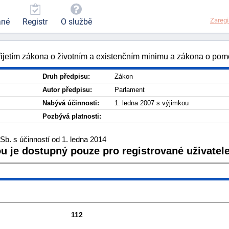
Zaregi
ané
Registr
O službě
přijetím zákona o životním a existenčním minimu a zákona o pom
Druh předpisu:
Zákon
Autor předpisu:
Parlament
Nabývá účinnosti:
1. ledna 2007 s výjimkou
Pozbývá platnosti:
b. s účinností od 1. ledna 2014
ou je dostupný pouze pro registrované uživatele
112