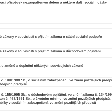
vací příspěvek nezaopatřeným dětem a některé další sociální dávky
zákony v souvislosti s přijetím zákona o státní sociální podpoře
 zákony v souvislosti s přijetím zákona o důchodovém pojištění
 o změně a doplnění některých souvisejících zákonů
č. 100/1988 Sb., o sociálním zabezpečení, ve znění pozdějších předpi
ozdějších předpisů
. 155/1995 Sb., o důchodovém pojištění, ve znění zákona č. 134/1997
kon č. 463/1991 Sb., o životním minimu, ve znění pozdějších předpisů
ubliky v sociálním zabezpečení, ve znění pozdějších předpisů