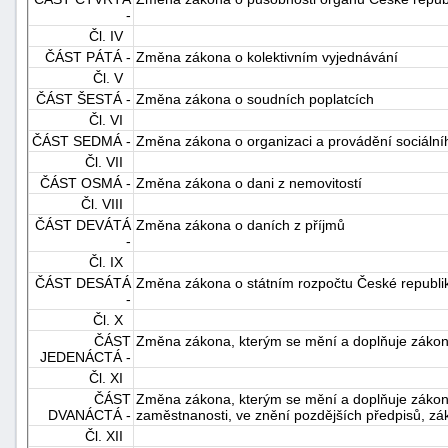
-
Čl. IV
ČÁST PÁTÁ -
Změna zákona o kolektivním vyjednávání
Čl. V
ČÁST ŠESTÁ -
Změna zákona o soudních poplatcích
Čl. VI
ČÁST SEDMÁ -
Změna zákona o organizaci a provádění sociáln
Čl. VII
ČÁST OSMÁ -
Změna zákona o dani z nemovitostí
Čl. VIII
ČÁST DEVÁTÁ
Změna zákona o daních z příjmů
-
Čl. IX
ČÁST DESÁTÁ
Změna zákona o státním rozpočtu České republi
-
Čl. X
ČÁST
Změna zákona, kterým se mění a doplňuje zákon Č
JEDENÁCTÁ -
Čl. XI
ČÁST
Změna zákona, kterým se mění a doplňuje zákon Č
DVANÁCTÁ -
zaměstnanosti, ve znění pozdějších předpisů, zá
Čl. XII