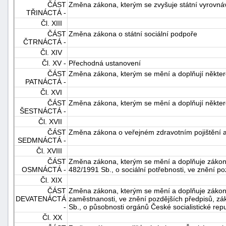
ČÁST
Změna zákona, kterým se zvyšuje státní vyrovná
TŘINÁCTÁ -
Čl. XIII
ČÁST
Změna zákona o státní sociální podpoře
ČTRNÁCTÁ -
Čl. XIV
Čl. XV -
Přechodná ustanovení
ČÁST
Změna zákona, kterým se mění a doplňují některé 
PATNÁCTÁ -
Čl. XVI
ČÁST
Změna zákona, kterým se mění a doplňují některé
ŠESTNÁCTÁ -
Čl. XVII
ČÁST
Změna zákona o veřejném zdravotním pojištění a
SEDMNÁCTÁ -
Čl. XVIII
ČÁST
Změna zákona, kterým se mění a doplňuje zákon 
OSMNÁCTÁ -
482/1991 Sb., o sociální potřebnosti, ve znění p
Čl. XIX
ČÁST
Změna zákona, kterým se mění a doplňuje zákon č
DEVATENÁCTÁ
zaměstnanosti, ve znění pozdějších předpisů, zá
-
Sb., o působnosti orgánů České socialistické rep
Čl. XX