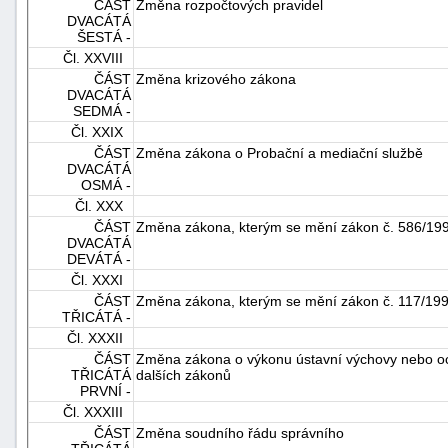
ČÁST
Změna rozpočtových pravidel
DVACÁTÁ
ŠESTÁ -
Čl. XXVIII
ČÁST
Změna krizového zákona
DVACÁTÁ
SEDMÁ -
Čl. XXIX
ČÁST
Změna zákona o Probační a mediační službě
DVACÁTÁ
OSMÁ -
Čl. XXX
ČÁST
Změna zákona, kterým se mění zákon č. 586/1992 
DVACÁTÁ
DEVÁTÁ -
Čl. XXXI
ČÁST
Změna zákona, kterým se mění zákon č. 117/1995 
TŘICÁTÁ -
Čl. XXXII
ČÁST
Změna zákona o výkonu ústavní výchovy nebo och
TŘICÁTÁ
dalších zákonů
PRVNÍ -
Čl. XXXIII
ČÁST
Změna soudního řádu správního