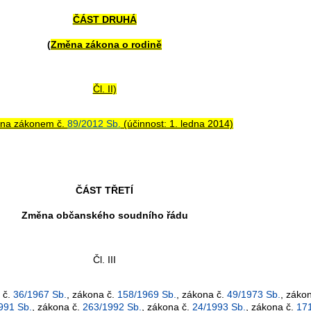
ČÁST DRUHÁ
(
Změna zákona o rodině
Čl. II)
ena zákonem č.
89/2012 Sb.
(účinnost: 1. ledna 2014)
ČÁST TŘETÍ
Změna občanského soudního řádu
Čl. III
 č.
36/1967 Sb.
, zákona č.
158/1969 Sb.
, zákona č.
49/1973 Sb.
, záko
991 Sb.
, zákona č.
263/1992 Sb.
, zákona č.
24/1993 Sb.
, zákona č.
17