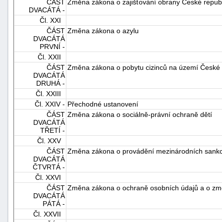
ČÁST
Změna zákona o zajišťování obrany České republ
DVACÁTÁ -
Čl. XXI
ČÁST
Změna zákona o azylu
DVACÁTÁ
PRVNÍ -
Čl. XXII
ČÁST
Změna zákona o pobytu cizinců na území České 
DVACÁTÁ
DRUHÁ -
Čl. XXIII
Čl. XXIV -
Přechodné ustanovení
ČÁST
Změna zákona o sociálně-právní ochraně dětí
DVACÁTÁ
TŘETÍ -
Čl. XXV
ČÁST
Změna zákona o provádění mezinárodních sankcí
DVACÁTÁ
ČTVRTÁ -
Čl. XXVI
ČÁST
Změna zákona o ochraně osobních údajů a o zm
DVACÁTÁ
PÁTÁ -
Čl. XXVII