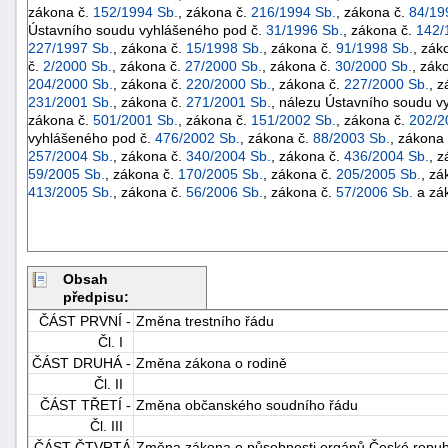
zákona č.
152/1994 Sb.
, zákona č.
216/1994 Sb.
, zákona č.
84/19
Ústavního soudu vyhlášeného pod č.
31/1996 Sb.
, zákona č.
142/
227/1997 Sb.
, zákona č.
15/1998 Sb.
, zákona č.
91/1998 Sb.
, zák
č.
2/2000 Sb.
, zákona č.
27/2000 Sb.
, zákona č.
30/2000 Sb.
, zák
204/2000 Sb.
, zákona č.
220/2000 Sb.
, zákona č.
227/2000 Sb.
, 
231/2001 Sb.
, zákona č.
271/2001 Sb.
, nálezu Ústavního soudu v
zákona č.
501/2001 Sb.
, zákona č.
151/2002 Sb.
, zákona č.
202/2
vyhlášeného pod č.
476/2002 Sb.
, zákona č.
88/2003 Sb.
, zákona
257/2004 Sb.
, zákona č.
340/2004 Sb.
, zákona č.
436/2004 Sb.
, 
59/2005 Sb.
, zákona č.
170/2005 Sb.
, zákona č.
205/2005 Sb.
, zá
413/2005 Sb.
, zákona č.
56/2006 Sb.
, zákona č.
57/2006 Sb.
a zá
Obsah
předpisu:
ČÁST PRVNÍ -
Změna trestního řádu
Čl. I
ČÁST DRUHÁ -
Změna zákona o rodině
Čl. II
ČÁST TŘETÍ -
Změna občanského soudního řádu
Čl. III
ČÁST ČTVRTÁ
Změna zákona o působnosti orgánů České republ