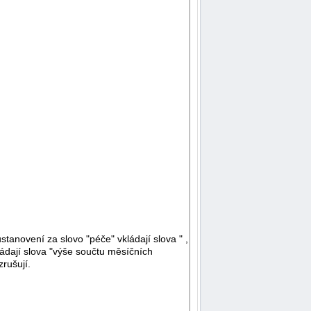
ustanovení za slovo "péče" vkládají slova " ,
ládají slova "výše součtu měsíčních
rušují.