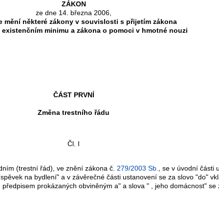
ZÁKON
ze dne 14. března 2006,
e mění některé zákony v souvislosti s přijetím zákona
a existenčním minimu a zákona o pomoci v hmotné nouzi
ČÁST PRVNÍ
Změna trestního řádu
Čl. I
udním (trestní řád), ve znění zákona č.
279/2003 Sb.
, se v úvodní části 
spěvek na bydlení" a v závěrečné části ustanovení se za slovo "do" vk
předpisem prokázaných obviněným a" a slova " , jeho domácnost" se z