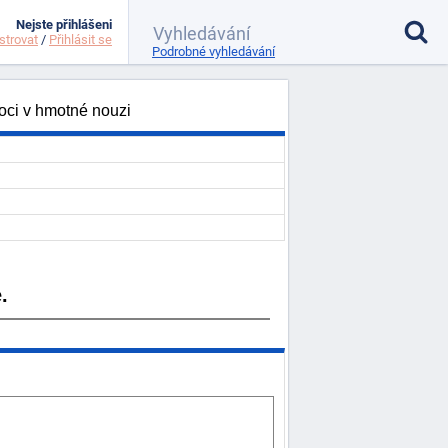
Nejste přihlášeni
strovat
/
Přihlásit se
Podrobné vyhledávání
oci v hmotné nouzi
.