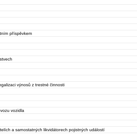
átním příspěvkem
stvech
alizaci výnosů z trestné činnosti
vozu vozidla
lích a samostatných likvidátorech pojistných událostí