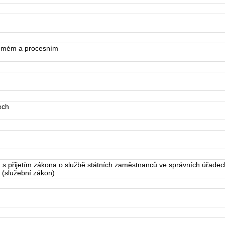
omém a procesním
ech
s přijetím zákona o službě státních zaměstnanců ve správních úřade
 (služební zákon)