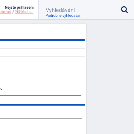
Nejste přihlášeni
strovat
/
Přihlásit se
Podrobné vyhledávání
.