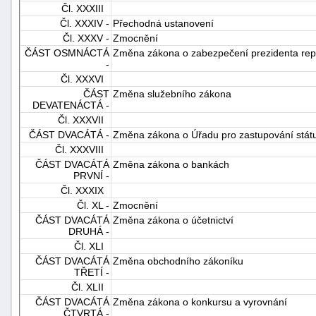
Čl. XXXIII
Čl. XXXIV -
Přechodná ustanovení
Čl. XXXV -
Zmocnění
ČÁST OSMNÁCTÁ
Změna zákona o zabezpečení prezidenta repu
-
Čl. XXXVI
ČÁST
Změna služebního zákona
DEVATENÁCTÁ -
Čl. XXXVII
ČÁST DVACÁTÁ -
Změna zákona o Úřadu pro zastupování stát
Čl. XXXVIII
ČÁST DVACÁTÁ
Změna zákona o bankách
PRVNÍ -
Čl. XXXIX
Čl. XL -
Zmocnění
ČÁST DVACÁTÁ
Změna zákona o účetnictví
DRUHÁ -
Čl. XLI
ČÁST DVACÁTÁ
Změna obchodního zákoníku
TŘETÍ -
Čl. XLII
ČÁST DVACÁTÁ
Změna zákona o konkursu a vyrovnání
ČTVRTÁ -