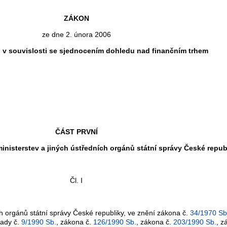
ZÁKON
ze dne 2. února 2006
 v souvislosti se sjednocením dohledu nad finančním trhem
ČÁST PRVNÍ
inisterstev a jiných ústředních orgánů státní správy České repub
Čl. I
ích orgánů státní správy České republiky, ve znění zákona č.
34/1970 Sb
rady č.
9/1990 Sb.
, zákona č.
126/1990 Sb.
, zákona č.
203/1990 Sb.
, z