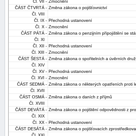
Čl. VII -
Zmocnění
ČÁST ČTVRTÁ -
Změna zákona o pojišťovnictví
Čl. VIII
Čl. IX -
Přechodná ustanovení
Čl. X -
Zmocnění
ČÁST PÁTÁ -
Změna zákona o penzijním připojištění se st
Čl. XI
Čl. XII -
Přechodná ustanovení
Čl. XIII -
Zmocnění
ČÁST ŠESTÁ -
Změna zákona o spořitelních a úvěrních druž
Čl. XIV
Čl. XV -
Přechodná ustanovení
Čl. XVI -
Zmocnění
ČÁST SEDMÁ -
Změna zákona o některých opatřeních proti leg
Čl. XVII
ČÁST OSMÁ -
Změna zákona o daních z příjmů
Čl. XVIII
ČÁST DEVÁTÁ -
Změna zákona o pojištění odpovědnosti z pro
Čl. XIX
Čl. XX -
Přechodná ustanovení
ČÁST DESÁTÁ -
Změna zákona o pojišťovacích zprostředkovate
Čl. XXI