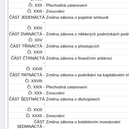
Čl. XXII -
Přechodná ustanovení
Čl. XXIII -
Zmocnění
ČÁST JEDENÁCTÁ
Změna zákona o pojistné smlouvě
-
Čl. XXIV
ČÁST DVANÁCTÁ -
Změna zákona o některých podmínkách podnik
Čl. XXV
ČÁST TŘINÁCTÁ -
Změna zákona o přestupcích
Čl. XXVI
ČÁST ČTRNÁCTÁ
Změna zákona o finančním arbitrovi
-
Čl. XXVII
ČÁST PATNÁCTÁ -
Změna zákona o podnikání na kapitálovém t
Čl. XXVIII
Čl. XXIX -
Přechodná ustanovení
Čl. XXX -
Zmocnění
ČÁST ŠESTNÁCTÁ
Změna zákona o dluhopisech
-
Čl. XXXI
Čl. XXXII -
Zmocnění
ČÁST
Změna zákona o kolektivním investování
SEDMNÁCTÁ -