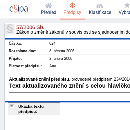
Přehled
Předpisy
Klasifikace
Vybr
57/2006 Sb.
Zákon o změně zákonů v souvislosti se sjednocením d
Částka:
024
Rozeslána dne:
8. března 2006
Přijato:
2. února 2006
Platnost předpisu:
Ano
Aktualizované znění předpisu
, provedené předpisem 234/2014 
Text aktualizovaného znění s celou hlavičk
Ukázka textu
předpisu: