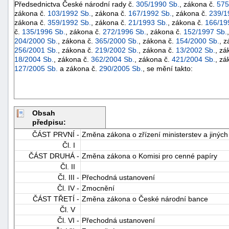
Předsednictva České národní rady č.
305/1990 Sb.
, zákona č.
575
zákona č.
103/1992 Sb.
, zákona č.
167/1992 Sb.
, zákona č.
239/1
zákona č.
359/1992 Sb.
, zákona č.
21/1993 Sb.
, zákona č.
166/19
č.
135/1996 Sb.
, zákona č.
272/1996 Sb.
, zákona č.
152/1997 Sb.
204/2000 Sb.
, zákona č.
365/2000 Sb.
, zákona č.
154/2000 Sb.
, 
256/2001 Sb.
, zákona č.
219/2002 Sb.
, zákona č.
13/2002 Sb.
, zá
18/2004 Sb.
, zákona č.
362/2004 Sb.
, zákona č.
421/2004 Sb.
, zá
127/2005 Sb.
a zákona č.
290/2005 Sb.
, se mění takto:
Obsah
předpisu:
ČÁST PRVNÍ -
Změna zákona o zřízení ministerstev a jiných
Čl. I
ČÁST DRUHÁ -
Změna zákona o Komisi pro cenné papíry
Čl. II
Čl. III -
Přechodná ustanovení
Čl. IV -
Zmocnění
ČÁST TŘETÍ -
Změna zákona o České národní bance
Čl. V
Čl. VI -
Přechodná ustanovení