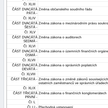
Čl. XLIII
ČÁST DVACÁTÁ
Změna občanského soudního řádu
PÁTÁ -
Čl. XLIV
ČÁST DVACÁTÁ
Změna zákona o mezinárodním právu soukr
ŠESTÁ -
Čl. XLV
ČÁST DVACÁTÁ
Změna zákona o auditorech
SEDMÁ -
Čl. XLVI
ČÁST DVACÁTÁ
Změna zákona o územních finančních orgán
OSMÁ -
Čl. XLVII
ČÁST DVACÁTÁ
Změna zákona o správních poplatcích
DEVÁTÁ -
Čl. XLVIII
ČÁST TŘICÁTÁ -
Změna zákona o změně zákonů souvisejících 
ostatních zaměstnanců ve správních úřadech
Čl. XLIX
ČÁST TŘICÁTÁ
Změna zákona o finančních konglomerátech
PRVNÍ -
Čl. L
Čl. LI -
Přechodná ustanovení