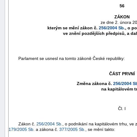
56
ZÁKON
ze dne 2. února 2
kterým se mění zákon č.
256/2004 Sb.
, o p
ve znění pozdějších předpisů, a dal
Parlament se usnesl na tomto zákoně České republiky:
ČÁST PRVNÍ
Změna zákona č.
256/2004 S
náhrady
na kapitálovém t
škody
Čl. I
Zákon č.
256/2004 Sb.
, o podnikání na kapitálovém trhu, ve
179/2005 Sb.
a zákona č.
377/2005 Sb.
, se mění takto: