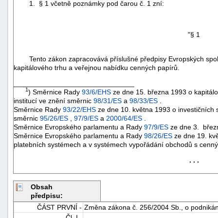
1. § 1 včetně poznámky pod čarou č. 1 zní:
"§ 1
Tento zákon zapracovává příslušné předpisy Evropských spol
kapitálového trhu a veřejnou nabídku cenných papírů.
_______________________________
1
) Směrnice Rady
93/6/EHS
ze dne 15. března 1993 o kapitálo
institucí ve znění směrnic
98/31/ES
a
98/33/ES
.
Směrnice Rady
93/22/EHS
ze dne 10. května 1993 o investičních 
směrnic
95/26/ES
,
97/9/ES
a
2000/64/ES
.
Směrnice Evropského parlamentu a Rady
97/9/ES
ze dne 3. břez
Směrnice Evropského parlamentu a Rady
98/26/ES
ze dne 19. kvě
platebních systémech a v systémech vypořádání obchodů s cenný
. . .
+náhrady
Obsah
předpisu:
ČÁST PRVNÍ -
Změna zákona č. 256/2004 Sb., o podnikán
Čl. I