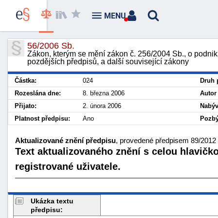
MENU
56/2006 Sb.
Zákon, kterým se mění zákon č. 256/2004 Sb., o podniká
pozdějších předpisů, a další související zákony
Částka:
024
Druh 
Rozeslána dne:
8. března 2006
Autor
Přijato:
2. února 2006
Nabýv
Platnost předpisu:
Ano
Pozbý
Aktualizované znění předpisu
, provedené předpisem 89/2012 S
Text aktualizovaného znění s celou hlavičk
registrované uživatele.
Ukázka textu
předpisu: