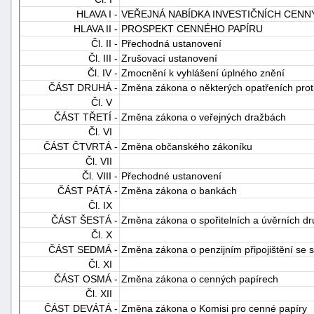
HLAVA I -
VEŘEJNÁ NABÍDKA INVESTIČNÍCH CENN
HLAVA II -
PROSPEKT CENNÉHO PAPÍRU
Čl. II -
Přechodná ustanovení
Čl. III -
Zrušovací ustanovení
Čl. IV -
Zmocnění k vyhlášení úplného znění
ČÁST DRUHÁ -
Změna zákona o některých opatřeních proti 
Čl. V
ČÁST TŘETÍ -
Změna zákona o veřejných dražbách
-
Čl. VI
náhrady
ČÁST ČTVRTÁ -
Změna občanského zákoníku
Čl. VII
Čl. VIII -
Přechodné ustanovení
ČÁST PÁTÁ -
Změna zákona o bankách
Čl. IX
ČÁST ŠESTÁ -
Změna zákona o spořitelních a úvěrních dr
Čl. X
ČÁST SEDMÁ -
Změna zákona o penzijním připojištění se 
Čl. XI
ČÁST OSMÁ -
Změna zákona o cenných papírech
Čl. XII
ČÁST DEVÁTÁ -
Změna zákona o Komisi pro cenné papíry