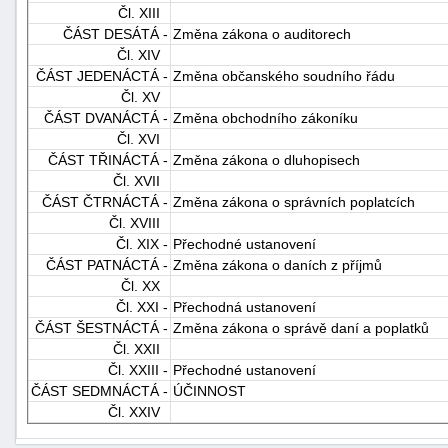
Čl. XIII
"náhradě
ČÁST DESÁTÁ -
Změna zákona o auditorech
škod"
Čl. XIV
ČÁST JEDENÁCTÁ -
Změna občanského soudního řádu
Čl. XV
ČÁST DVANÁCTÁ -
Změna obchodního zákoníku
Čl. XVI
ČÁST TŘINÁCTÁ -
Změna zákona o dluhopisech
Čl. XVII
ČÁST ČTRNÁCTÁ -
Změna zákona o správních poplatcích
Čl. XVIII
Čl. XIX -
Přechodné ustanovení
ČÁST PATNÁCTÁ -
Změna zákona o daních z příjmů
Čl. XX
Čl. XXI -
Přechodná ustanovení
ČÁST ŠESTNÁCTÁ -
Změna zákona o správě daní a poplatků
Čl. XXII
Čl. XXIII -
Přechodné ustanovení
ČÁST SEDMNÁCTÁ -
ÚČINNOST
Čl. XXIV