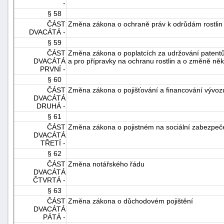
-
§ 58
ČÁST
Změna zákona o ochraně práv k odrůdám rostlin
DVACÁTÁ -
§ 59
ČÁST
Změna zákona o poplatcích za udržování patentů
DVACÁTÁ
a pro přípravky na ochranu rostlin a o změně ně
PRVNÍ -
§ 60
ČÁST
Změna zákona o pojišťování a financování vývoz
DVACÁTÁ
DRUHÁ -
§ 61
ČÁST
Změna zákona o pojistném na sociální zabezpečen
DVACÁTÁ
TŘETÍ -
§ 62
ČÁST
Změna notářského řádu
DVACÁTÁ
ČTVRTÁ -
§ 63
ČÁST
Změna zákona o důchodovém pojištění
DVACÁTÁ
PÁTÁ -