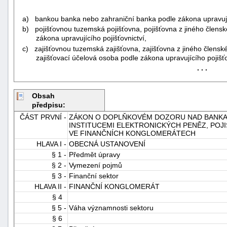
a) bankou banka nebo zahraniční banka podle zákona upravují
b) pojišťovnou tuzemská pojišťovna, pojišťovna z jiného členské
zákona upravujícího pojišťovnictví,
c) zajišťovnou tuzemská zajišťovna, zajišťovna z jiného členskéh
zajišťovací účelová osoba podle zákona upravujícího pojišťo
. . .
-
Obsah
náhrady
předpisu:
ČÁST PRVNÍ -
ZÁKON O DOPLŇKOVÉM DOZORU NAD BANKAMI
INSTITUCEMI ELEKTRONICKÝCH PENĚZ, POJ
VE FINANČNÍCH KONGLOMERÁTECH
HLAVA I -
OBECNÁ USTANOVENÍ
§ 1 -
Předmět úpravy
§ 2 -
Vymezení pojmů
§ 3 -
Finanční sektor
HLAVA II -
FINANČNÍ KONGLOMERÁT
§ 4
§ 5 -
Váha významnosti sektoru
§ 6