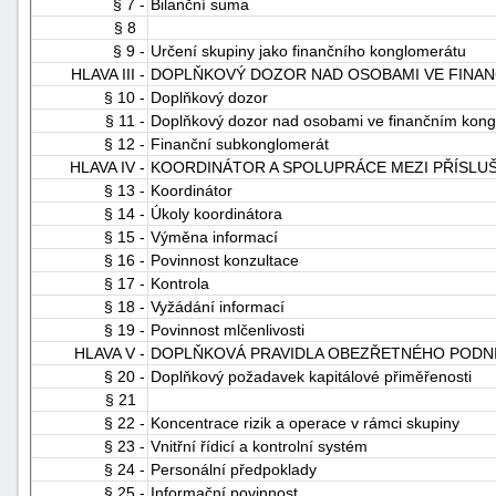
§ 7 -
Bilanční suma
"náhradě
§ 8
škod"
§ 9 -
Určení skupiny jako finančního konglomerátu
HLAVA III -
DOPLŇKOVÝ DOZOR NAD OSOBAMI VE FINA
§ 10 -
Doplňkový dozor
§ 11 -
Doplňkový dozor nad osobami ve finančním kongl
§ 12 -
Finanční subkonglomerát
HLAVA IV -
KOORDINÁTOR A SPOLUPRÁCE MEZI PŘÍSL
§ 13 -
Koordinátor
§ 14 -
Úkoly koordinátora
§ 15 -
Výměna informací
§ 16 -
Povinnost konzultace
§ 17 -
Kontrola
§ 18 -
Vyžádání informací
§ 19 -
Povinnost mlčenlivosti
HLAVA V -
DOPLŇKOVÁ PRAVIDLA OBEZŘETNÉHO PODNI
§ 20 -
Doplňkový požadavek kapitálové přiměřenosti
§ 21
§ 22 -
Koncentrace rizik a operace v rámci skupiny
§ 23 -
Vnitřní řídicí a kontrolní systém
§ 24 -
Personální předpoklady
§ 25 -
Informační povinnost