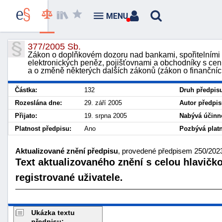
MENU
377/2005 Sb.
Zákon o doplňkovém dozoru nad bankami, spořitelními a
elektronických peněz, pojišťovnami a obchodníky s ce
a o změně některých dalších zákonů (zákon o finanční
Částka:
132
Druh předpis
Rozeslána dne:
29. září 2005
Autor předpis
Přijato:
19. srpna 2005
Nabývá účinno
Platnost předpisu:
Ano
Pozbývá platn
Aktualizované znění předpisu
, provedené předpisem 250/2023 
Text aktualizovaného znění s celou hlavičk
registrované uživatele.
Ukázka textu
předpisu: