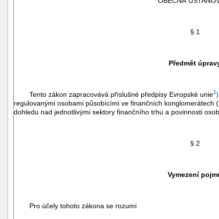
OBECNÁ USTANOV
§ 1
Předmět úprav
1
Tento zákon zapracovává příslušné předpisy Evropské unie
)
regulovanými osobami působícími ve finančních konglomerátech 
dohledu nad jednotlivými sektory finančního trhu a povinnosti os
§ 2
+náhrady
Vymezení pojm
Pro účely tohoto zákona se rozumí