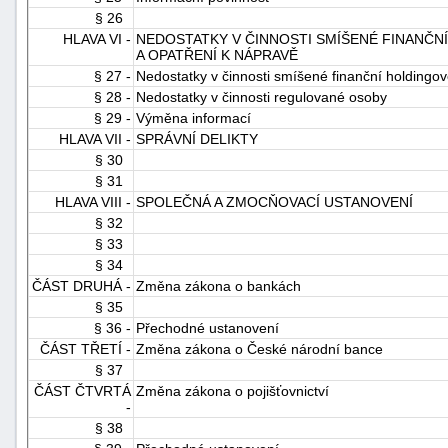
§ 26
HLAVA VI -
NEDOSTATKY V ČINNOSTI SMÍŠENÉ FINANČ
A OPATŘENÍ K NÁPRAVĚ
§ 27 -
Nedostatky v činnosti smíšené finanční holdingo
§ 28 -
Nedostatky v činnosti regulované osoby
§ 29 -
Výměna informací
HLAVA VII -
SPRÁVNÍ DELIKTY
§ 30
§ 31
HLAVA VIII -
SPOLEČNÁ A ZMOCŇOVACÍ USTANOVENÍ
§ 32
§ 33
§ 34
ČÁST DRUHÁ -
Změna zákona o bankách
§ 35
§ 36 -
Přechodné ustanovení
ČÁST TŘETÍ -
Změna zákona o České národní bance
§ 37
ČÁST ČTVRTÁ
Změna zákona o pojišťovnictví
-
§ 38