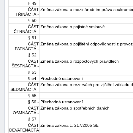
§ 49
ČÁST
Změna zákona o mezinárodním právu soukromé
TŘINÁCTÁ -
§ 50
ČÁST
Změna zákona o pojistné smlouvě
ČTRNÁCTÁ -
§ 51
ČÁST
Změna zákona o pojištění odpovědnosti z provoz
PATNÁCTÁ -
§ 52
ČÁST
Změna zákona o rozpočtových pravidlech
ŠESTNÁCTÁ -
§ 53
§ 54 -
Přechodné ustanovení
ČÁST
Změna zákona o rezervách pro zjištění základu d
SEDMNÁCTÁ -
§ 55
§ 56 -
Přechodná ustanovení
ČÁST
Změna zákona o spotřebních daních
OSMNÁCTÁ -
§ 57
ČÁST
Změna zákona č. 217/2005 Sb.
DEVATENÁCTÁ