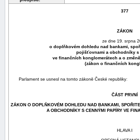
377
ZÁKON
ze dne 19. srpna 
o doplňkovém
dohledu nad bankami, spoři
pojišťovnami a obchodníky s
ve finančních konglomerátech a o změně
(zákon o finančních kong
Parlament se usnesl na tomto zákoně České republiky:
náhrady
ČÁST PRVNÍ
škody
ZÁKON O DOPLŇKOVÉM
DOHLEDU NAD BANKAMI, SPOŘITEL
A OBCHODNÍKY S CENNÝMI PAPÍRY VE F
HLAVA I