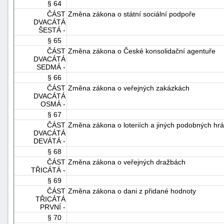
§ 64
ČÁST
Změna zákona o státní sociální podpoře
DVACÁTÁ
ŠESTÁ -
§ 65
ČÁST
Změna zákona o České konsolidační agentuře
DVACÁTÁ
SEDMÁ -
§ 66
ČÁST
Změna zákona o veřejných zakázkách
DVACÁTÁ
OSMÁ -
§ 67
ČÁST
Změna zákona o loteriích a jiných podobných hr
DVACÁTÁ
DEVÁTÁ -
§ 68
ČÁST
Změna zákona o veřejných dražbách
TŘICÁTÁ -
§ 69
ČÁST
Změna zákona o dani z přidané hodnoty
TŘICÁTÁ
PRVNÍ -
§ 70