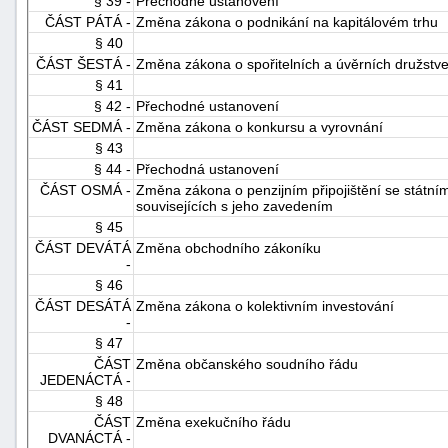
§ 39 -
Přechodné ustanovení
ČÁST PÁTÁ -
Změna zákona o podnikání na kapitálovém trhu
§ 40
ČÁST ŠESTÁ -
Změna zákona o spořitelních a úvěrních družstv
§ 41
§ 42 -
Přechodné ustanovení
ČÁST SEDMÁ -
Změna zákona o konkursu a vyrovnání
§ 43
§ 44 -
Přechodná ustanovení
ČÁST OSMÁ -
Změna zákona o penzijním připojištění se státn
souvisejících s jeho zavedením
§ 45
ČÁST DEVÁTÁ
Změna obchodního zákoníku
-
§ 46
ČÁST DESÁTÁ
Změna zákona o kolektivním investování
-
§ 47
ČÁST
Změna občanského soudního řádu
JEDENÁCTÁ -
§ 48
ČÁST
Změna exekučního řádu
DVANÁCTÁ -