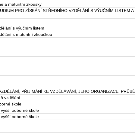
é a maturitní zkoušky
DIUM PRO ZÍSKÁNÍ STŘEDNÍHO VZDĚLÁNÍ S VÝUČNÍM LISTEM A
dělání s výučním listem
dělání s maturitní zkouškou
ZDĚLÁNÍ, PŘIJÍMÁNÍ KE VZDĚLÁVÁNÍ, JEHO ORGANIZACE, PRŮB
eň vzdělání
dborné škole
 vyšší odborné škole
 vyšší odborné škole