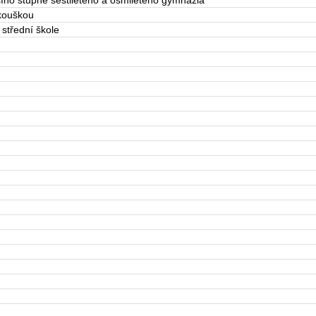
šího stupně šestiletého a osmiletého gymnázia
zkouškou
 střední škole