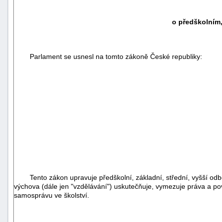
o předškolním,
Parlament se usnesl na tomto zákoně České republiky:
Tento zákon upravuje předškolní, základní, střední, vyšší odbor
výchova (dále jen "vzdělávání") uskutečňuje, vymezuje práva a pov
samosprávu ve školství.