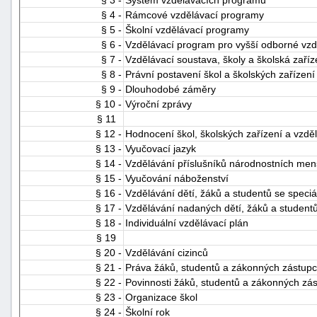
§ 3 -
Systém vzdělávacích programů
§ 4 -
Rámcové vzdělávací programy
§ 5 -
Školní vzdělávací programy
§ 6 -
Vzdělávací program pro vyšší odborné vzd
§ 7 -
Vzdělávací soustava, školy a školská zaříz
§ 8 -
Právní postavení škol a školských zařízení
§ 9 -
Dlouhodobé záměry
§ 10 -
Výroční zprávy
§ 11
§ 12 -
Hodnocení škol, školských zařízení a vzdě
§ 13 -
Vyučovací jazyk
§ 14 -
Vzdělávání příslušníků národnostních men
§ 15 -
Vyučování náboženství
§ 16 -
Vzdělávání dětí, žáků a studentů se speci
§ 17 -
Vzdělávání nadaných dětí, žáků a student
§ 18 -
Individuální vzdělávací plán
§ 19
§ 20 -
Vzdělávání cizinců
§ 21 -
Práva žáků, studentů a zákonných zástupců
§ 22 -
Povinnosti žáků, studentů a zákonných zást
§ 23 -
Organizace škol
§ 24 -
Školní rok