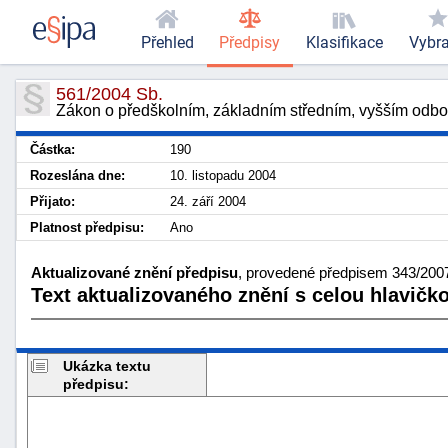
Přehled
Předpisy
Klasifikace
Vybr
561/2004 Sb.
Zákon o předškolním, základním středním, vyšším odbo
Částka:
190
Rozeslána dne:
10. listopadu 2004
Přijato:
24. září 2004
Platnost předpisu:
Ano
Aktualizované znění předpisu
, provedené předpisem 343/2007 
Text aktualizovaného znění s celou hlavičk
Ukázka textu
předpisu: