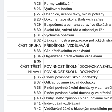
§ 25 -
Formy vzdělávání
§ 26 -
Vyučovací hodina
§ 27 -
Učebnice, učební texty, školní potřeby
§ 28 -
Dokumentace škol a školských zařízení
§ 29 -
Bezpečnost a ochrana zdraví ve školách a 
§ 30 -
Školní řád, vnitřní řád a stipendijní řád
§ 31 -
Výchovná opatření
§ 32 -
Zákaz činnosti a propagace politických str
ČÁST DRUHÁ -
PŘEDŠKOLNÍ VZDĚLÁVÁNÍ
§ 33 -
Cíle předškolního vzdělávání
§ 34 -
Organizace předškolního vzdělávání
§ 35
ČÁST TŘETÍ -
POVINNOST ŠKOLNÍ DOCHÁZKY A ZÁKL
HLAVA I -
POVINNOST ŠKOLNÍ DOCHÁZKY
§ 36 -
Plnění povinnosti školní docházky
§ 37 -
Odklad povinné školní docházky
§ 38 -
Plnění povinné školní docházky v zahranič
§ 39 -
Plnění povinné školní docházky ve střední 
§ 40 -
Druhy jiného způsobu plnění povinné škol
§ 41 -
Individuální vzdělávání
§ 42 -
Vzdělávání žáků s hlubokým mentálním po