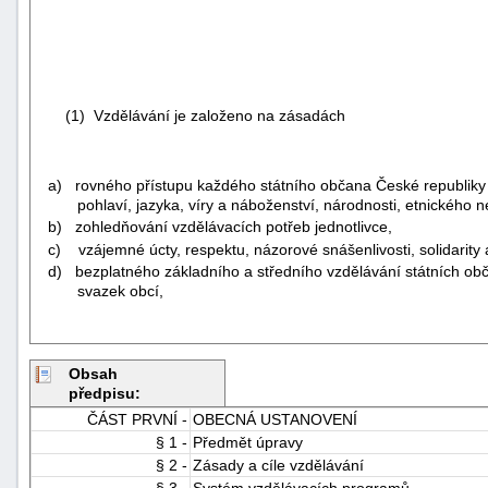
(1) Vzdělávání je založeno na zásadách
a) rovného přístupu každého státního občana České republiky ne
pohlaví, jazyka, víry a náboženství, národnosti, etnického
b) zohledňování vzdělávacích potřeb jednotlivce,
c) vzájemné úcty, respektu, názorové snášenlivosti, solidarity 
d) bezplatného základního a středního vzdělávání státních obča
svazek obcí,
Obsah
předpisu:
ČÁST PRVNÍ -
OBECNÁ USTANOVENÍ
§ 1 -
Předmět úpravy
§ 2 -
Zásady a cíle vzdělávání