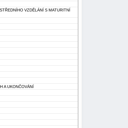
 STŘEDNÍHO VZDĚLÁNÍ S MATURITNÍ
ĚH A UKONČOVÁNÍ