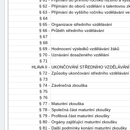
§ 61 -
Přijímání do prvního ročníku nižšího a vyš
§ 62 -
Přijímání do oborů vzdělání s talentovou 
§ 63 -
Přijímání do vyššího ročníku vzdělávání ve
§ 64
§ 65 -
Organizace středního vzdělávání
§ 66 -
Průběh středního vzdělávání
§ 67
§ 68
§ 69 -
Hodnocení výsledků vzdělávání žáků
§ 70 -
Uznávání dosaženého vzdělání
§ 71
HLAVA II -
UKONČOVÁNÍ STŘEDNÍHO VZDĚLÁVÁNÍ
§ 72 -
Způsoby ukončování středního vzdělávání
§ 73
§ 74 -
Závěrečná zkouška
§ 75
§ 76
§ 77 -
Maturitní zkouška
§ 78 -
Společná část maturitní zkoušky
§ 79 -
Profilová část maturitní zkoušky
§ 80 -
Orgány zajišťující maturitní zkoušku
§ 81 -
Další podmínky konání maturitní zkoušky