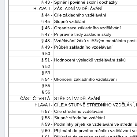
§ 43 -
Splnění povinné školní docházky
HLAVA II -
ZÁKLADNÍ VZDĚLÁVÁNÍ
§ 44 -
Cíle základního vzdělávání
§ 45 -
Stupně vzdělání
§ 46 -
Organizace základního vzdělávání
§ 47 -
Přípravné třídy základní školy
§ 48 -
Vzdělávání žáků s těžkým mentálním posti
§ 49 -
Průběh základního vzdělávání
§ 50
§ 51 -
Hodnocení výsledků vzdělávání žáků
§ 52
§ 53
§ 54 -
Ukončení základního vzdělávání
§ 55
§ 56
ČÁST ČTVRTÁ -
STŘEDNÍ VZDĚLÁVÁNÍ
HLAVA I -
CÍLE A STUPNĚ STŘEDNÍHO VZDĚLÁNÍ,
§ 57 -
Cíle středního vzdělávání
§ 58 -
Stupně středního vzdělání
§ 59 -
Podmínky přijetí ke vzdělávání ve střední 
§ 60 -
Přijímání do prvního ročníku vzdělávání ve