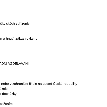
školských zařízeních
an a hnutí, zákaz reklamy
ADNÍ VZDĚLÁVÁNÍ
í nebo v zahraniční škole na území České republiky
škole
ní docházky
stižením