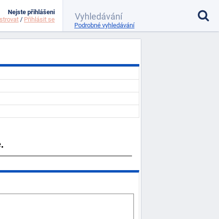
Nejste přihlášeni
strovat
/
Přihlásit se
Podrobné vyhledávání
.