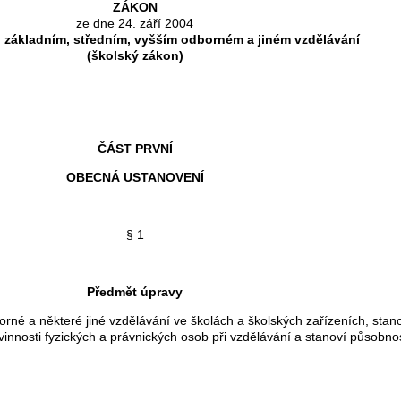
ZÁKON
ze dne 24. září 2004
 základním, středním, vyšším odborném a jiném vzdělávání
(školský zákon)
ČÁST PRVNÍ
OBECNÁ USTANOVENÍ
§ 1
Předmět úpravy
né a některé jiné vzdělávání ve školách a školských zařízeních, stano
innosti fyzických a právnických osob při vzdělávání a stanoví působno