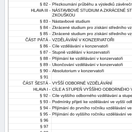
§ 82 -
Přezkoumání průběhu a výsledků závěrečn
HLAVA III -
NÁSTAVBOVÉ STUDIUM A ZKRÁCENÉ STU
ZKOUŠKOU
§ 83 -
Nástavbové studium
§ 84 -
Zkrácené studium pro získání středního vz
§ 85 -
Zkrácené studium pro získání středního vz
ČÁST PÁTÁ -
VZDĚLÁVÁNÍ V KONZERVATOŘI
§ 86 -
Cíle vzdělávání v konzervatoři
§ 87 -
Stupně vzdělání v konzervatoři
§ 88 -
Přijímání ke vzdělávání v konzervatoři
§ 89 -
Ukončování vzdělávání v konzervatoři
§ 90 -
Absolutorium v konzervatoři
§ 91
ČÁST ŠESTÁ -
VYŠŠÍ ODBORNÉ VZDĚLÁVÁNÍ
HLAVA I -
CÍLE A STUPEŇ VYŠŠÍHO ODBORNÉHO V
§ 92 -
Cíle vyššího odborného vzdělávání a stup
§ 93 -
Podmínky přijetí ke vzdělávání ve vyšší o
§ 94 -
Přijímání do prvního ročníku vzdělávání ve
§ 95 -
Přijímání do vyššího ročníku vzdělávání ve
§ 96
§ 97