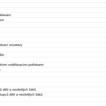
ělávání
ení
lávací soustavy
šin
álními vzdělávacími potřebami
ů
 dětí a nezletilých žáků
upců dětí a nezletilých žáků