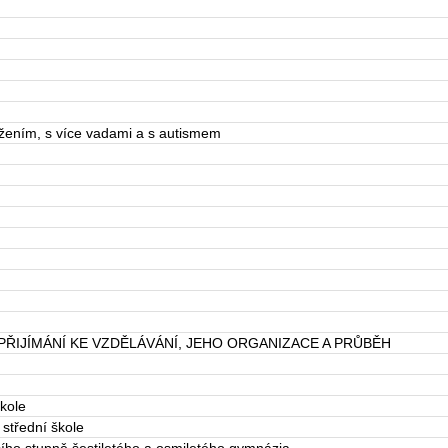
žením, s více vadami a s autismem
 PŘIJÍMÁNÍ KE VZDĚLÁVÁNÍ, JEHO ORGANIZACE A PRŮBĚH
škole
 střední škole