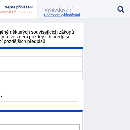
Nejste přihlášeni
strovat
/
Přihlásit se
Podrobné vyhledávání
měně některých souvisejících zákonů
íjmů, ve znění pozdějších předpisů,
ní pozdějších předpisů
.