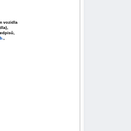
m vozidla
la),
ředpisů,
b.
,