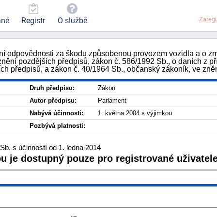
Zaregi
ané
Registr
O službě
tění odpovědnosti za škodu způsobenou provozem vozidla a o z
znění pozdějších předpisů, zákon č. 586/1992 Sb., o daních z př
ích předpisů, a zákon č. 40/1964 Sb., občanský zákoník, ve zně
Druh předpisu:
Zákon
Autor předpisu:
Parlament
Nabývá účinnosti:
1. května 2004 s výjimkou
Pozbývá platnosti:
b. s účinností od 1. ledna 2014
ou je dostupný pouze pro registrované uživatele