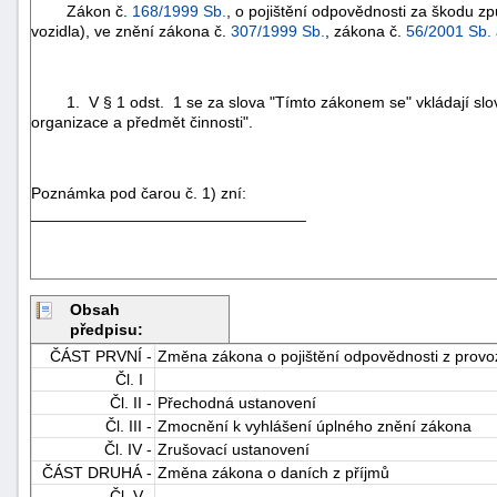
Zákon č.
168/1999 Sb.
, o pojištění odpovědnosti za škodu 
vozidla), ve znění zákona č.
307/1999 Sb.
, zákona č.
56/2001 Sb.
1. V § 1 odst. 1 se za slova "Tímto zákonem se" vkládají slov
organizace a předmět činnosti".
Poznámka pod čarou č. 1) zní:
_______________________________
Obsah
předpisu:
ČÁST PRVNÍ -
Změna zákona o pojištění odpovědnosti z provo
Čl. I
Čl. II -
Přechodná ustanovení
Čl. III -
Zmocnění k vyhlášení úplného znění zákona
Čl. IV -
Zrušovací ustanovení
ČÁST DRUHÁ -
Změna zákona o daních z příjmů
Čl. V