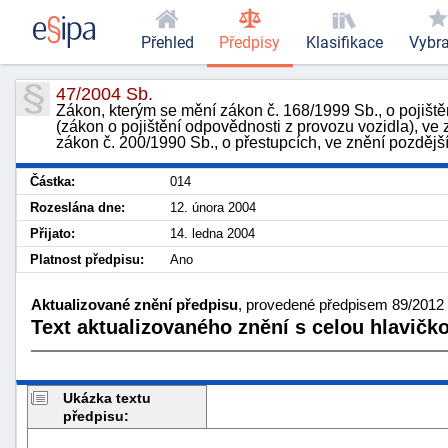
Přehled
Předpisy
Klasifikace
Vybr
47/2004 Sb.
Zákon, kterým se mění zákon č. 168/1999 Sb., o pojiš
(zákon o pojištění odpovědnosti z provozu vozidla), ve 
zákon č. 200/1990 Sb., o přestupcích, ve znění pozdějš
Částka:
014
Rozeslána dne:
12. února 2004
Přijato:
14. ledna 2004
Platnost předpisu:
Ano
Aktualizované znění předpisu
, provedené předpisem 89/2012 S
Text aktualizovaného znění s celou hlavičk
Ukázka textu
předpisu: