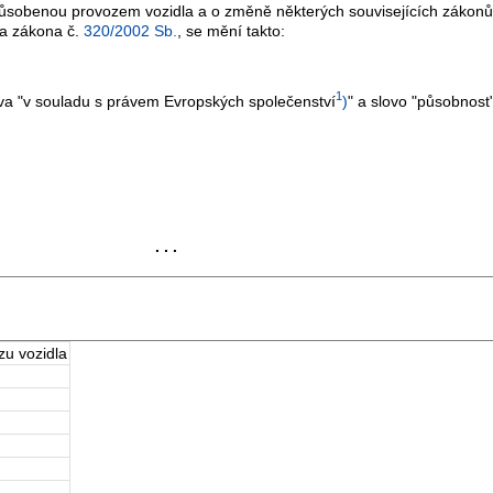
způsobenou provozem vozidla a o změně některých souvisejících zákonů
a zákona č.
320/2002 Sb.
, se mění takto:
1
a "v souladu s právem Evropských společenství
)
" a slovo "působnost
. . .
zu vozidla