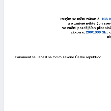
kterým se mění zákon č.
168/1
a o změně některých souv
ve znění pozdějších předpis
zákon č.
200/1990 Sb.
, 
ob
Parlament se usnesl na tomto zákoně České republiky: