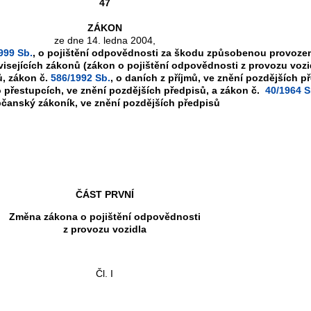
47
ZÁKON
ze dne 14. ledna 2004,
999 Sb.
, o pojištění odpovědnosti za škodu způsobenou provoze
isejících zákonů (zákon o pojištění odpovědnosti z provozu vozid
ů, zákon č.
586/1992 Sb.
, o daních z příjmů, ve znění pozdějších p
o přestupcích, ve znění pozdějších předpisů, a zákon č.
40/1964 S
čanský zákoník, ve znění pozdějších předpisů
ČÁST PRVNÍ
Změna zákona o pojištění odpovědnosti
z provozu vozidla
Čl. I