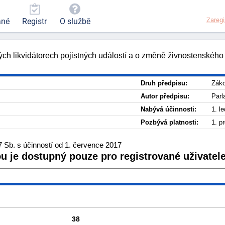
Zaregi
ané
Registr
O službě
ých likvidátorech pojistných událostí a o změně živnostenského
Druh předpisu:
Zák
Autor předpisu:
Parl
Nabývá účinnosti:
1. l
Pozbývá platnosti:
1. p
 Sb. s účinností od 1. července 2017
ou je dostupný pouze pro registrované uživatele
38