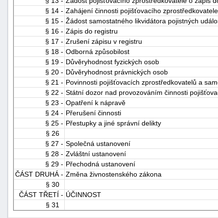
§ 13 -
Žádost pojišťovacího zprostředkovatele o zápis do
§ 14 -
Zahájení činnosti pojišťovacího zprostředkovatel
§ 15 -
Žádost samostatného likvidátora pojistných událos
§ 16 -
Zápis do registru
§ 17 -
Zrušení zápisu v registru
§ 18 -
Odborná způsobilost
§ 19 -
Důvěryhodnost fyzických osob
§ 20 -
Důvěryhodnost právnických osob
§ 21 -
Povinnosti pojišťovacích zprostředkovatelů a samo
§ 22 -
Státní dozor nad provozováním činnosti pojišťova
§ 23 -
Opatření k nápravě
§ 24 -
Přerušení činnosti
§ 25 -
Přestupky a jiné správní delikty
§ 26
§ 27 -
Společná ustanovení
§ 28 -
Zvláštní ustanovení
§ 29 -
Přechodná ustanovení
ČÁST DRUHÁ -
Změna živnostenského zákona
§ 30
ČÁST TŘETÍ -
ÚČINNOST
§ 31