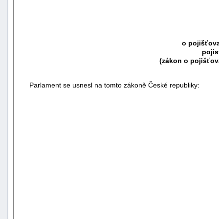
o pojišťov
poji
(zákon o pojišťov
Parlament se usnesl na tomto zákoně České republiky: