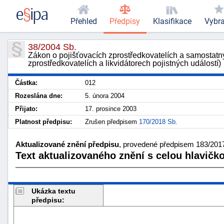
Přehled
Předpisy
Klasifikace
Vybr
38/2004 Sb.
Zákon o pojišťovacích zprostředkovatelích a samostatn
zprostředkovatelích a likvidátorech pojistných událostí)
Částka:
012
Rozeslána dne:
5. února 2004
Přijato:
17. prosince 2003
Platnost předpisu:
Zrušen předpisem
170/2018 Sb.
Aktualizované znění předpisu
, provedené předpisem 183/2017
Text aktualizovaného znění s celou hlavičk
Ukázka textu
předpisu: