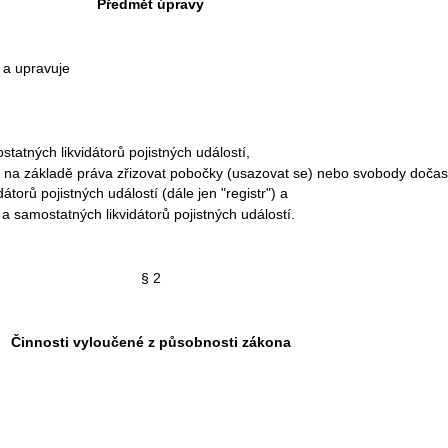
Předmět úpravy
a upravuje
atných likvidátorů pojistných událostí,
 na základě práva zřizovat pobočky (usazovat se) nebo svobody dočas
torů pojistných událostí (dále jen "registr") a
 samostatných likvidátorů pojistných událostí.
§ 2
Činnosti vyloučené z působnosti zákona