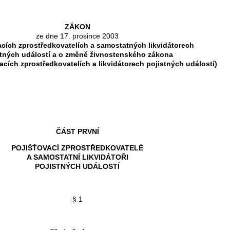
ZÁKON
ze dne 17. prosince 2003
acích zprostředkovatelích a samostatných likvidátorech
stných událostí a o změně živnostenského zákona
acích zprostředkovatelích a likvidátorech pojistných událostí)
ČÁST PRVNÍ
POJIŠŤOVACÍ ZPROSTŘEDKOVATELÉ
A SAMOSTATNÍ LIKVIDÁTOŘI
POJISTNÝCH UDÁLOSTÍ
§ 1