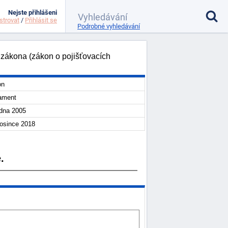
Nejste přihlášeni
strovat
/
Přihlásit se
Podrobné vyhledávání
 zákona (zákon o pojišťovacích
on
ament
edna 2005
rosince 2018
.