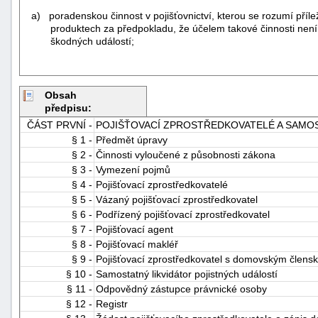
a) poradenskou činnost v pojišťovnictví, kterou se rozumí příle
produktech za předpokladu, že účelem takové činnosti nen
škodných událostí;
Obsah
předpisu:
ČÁST PRVNÍ -
POJIŠŤOVACÍ ZPROSTŘEDKOVATELÉ A SAMOS
§ 1 -
Předmět úpravy
§ 2 -
Činnosti vyloučené z působnosti zákona
§ 3 -
Vymezení pojmů
§ 4 -
Pojišťovací zprostředkovatelé
§ 5 -
Vázaný pojišťovací zprostředkovatel
§ 6 -
Podřízený pojišťovací zprostředkovatel
§ 7 -
Pojišťovací agent
§ 8 -
Pojišťovací makléř
§ 9 -
Pojišťovací zprostředkovatel s domovským člensk
§ 10 -
Samostatný likvidátor pojistných událostí
§ 11 -
Odpovědný zástupce právnické osoby
§ 12 -
Registr