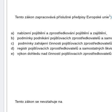
1
Tento zákon zapracovává příslušné předpisy Evropské unie
)
a) nabízení pojištění a zprostředkování pojištění a zajištění,
b) podmínky podnikání pojišťovacích zprostředkovatelů a samost
c) podmínky zahájení činnosti pojišťovacích zprostředkovatelů
d) registr pojišťovacích zprostředkovatelů a samostatných likvidá
e) výkon dohledu nad činností pojišťovacích zprostředkovatelů a
Tento zákon se nevztahuje na