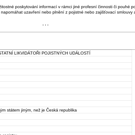
žitostné poskytování informací v rámci jiné profesní činnosti či pouhé 
í napomáhat uzavření nebo plnění z pojistné nebo zajišťovací smlouv
. . .
TATNÍ LIKVIDÁTOŘI POJISTNÝCH UDÁLOSTÍ
ým státem jiným, než je Česká republika