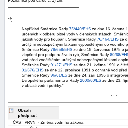
Poznámka pod čarou č. 1) zní:
_______________________________
1
"
)
Například Směrnice Rady
75/440/EHS
ze dne 16. června 1
určených k odběru pitné vody v členských státech, Směrn
jakosti vody pro koupání, Směrnice Rady
76/464/EHS
ze d
určitými nebezpečnými látkami vypouštěnými do vodního p
Směrnice Rady
78/659/EHS
ze dne 18. července 1978 o ja
zlepšení pro podporu života ryb, Směrnice Rady
80/68/EH
vod před znečištěním určitými nebezpečnými látkami dop
Směrnice Rady
91/271/EHS
ze dne 21. května 1991 o čiš
91/676/EHS
ze dne 12. prosince 1991 o ochraně vod před
Směrnice Rady
96/61/ES
ze dne 24. září 1996 o integrova
Evropského parlamentu a Rady
2000/60/ES
ze dne 23. říj
v oblasti vodní politiky.".
. . .
+náhrady
Obsah
předpisu:
ČÁST PRVNÍ -
Změna vodního zákona