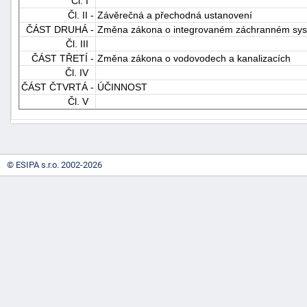
Čl. I
Čl. II -
Závěrečná a přechodná ustanovení
ČÁST DRUHÁ -
Změna zákona o integrovaném záchranném sy
Čl. III
ČÁST TŘETÍ -
Změna zákona o vodovodech a kanalizacích
Čl. IV
ČÁST ČTVRTÁ -
ÚČINNOST
Čl. V
-
náhrady
© ESIPA s.r.o. 2002-2026