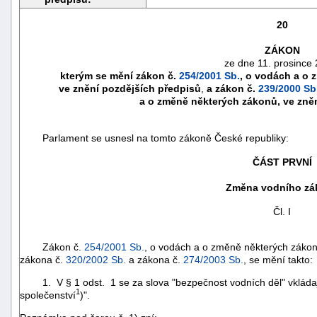
20
ZÁKON
ze dne 11. prosince 
kterým se mění zákon č.
254/2001 Sb.
, o vodách a o 
ve znění pozdějších předpisů
,
a zákon č.
239/2000 Sb
a o změně některých zákonů, ve zně
Parlament se usnesl na tomto zákoně České republiky:
ČÁST PRVNÍ
Změna vodního zá
náhrady
Čl. I
škody
Zákon č.
254/2001 Sb.
, o vodách a o změně některých zákon
zákona č.
320/2002 Sb.
a zákona č.
274/2003 Sb.
, se mění takto:
1. V § 1 odst. 1 se za slova "bezpečnost vodních děl" vkládaj
1
společenství
)".