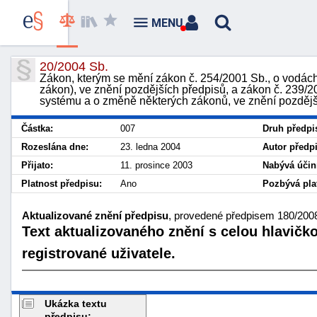
MENU
20/2004 Sb.
Zákon, kterým se mění zákon č. 254/2001 Sb., o vodác
zákon), ve znění pozdějších předpisů, a zákon č. 239
systému a o změně některých zákonů, ve znění pozdějš
Částka:
007
Druh předpi
Rozeslána dne:
23. ledna 2004
Autor předp
Přijato:
11. prosince 2003
Nabývá účin
Platnost předpisu:
Ano
Pozbývá plat
Aktualizované znění předpisu
, provedené předpisem 180/2008
Text aktualizovaného znění s celou hlavičk
registrované uživatele.
Ukázka textu
předpisu: