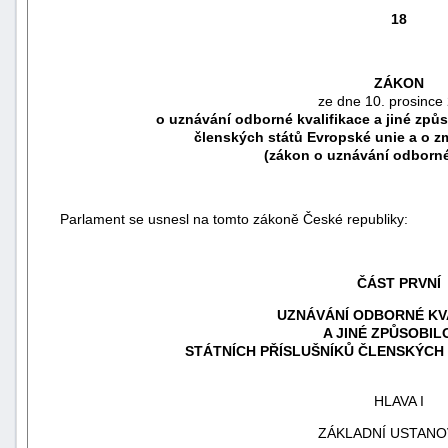
18
ZÁKON
ze dne 10. prosince
o uznávání odborné kvalifikace a jiné způs
členských států Evropské unie a o 
(zákon o uznávání odborné
Parlament se usnesl na tomto zákoně České republiky:
ČÁST PRVNÍ
náhrady
škody
UZNÁVÁNÍ ODBORNÉ KV
A JINÉ ZPŮSOBIL
STÁTNÍCH PŘÍSLUŠNÍKŮ ČLENSKÝCH
HLAVA I
ZÁKLADNÍ USTANO