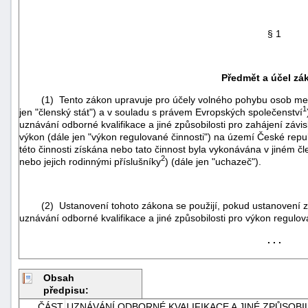
§ 1
Předmět a účel zá
(1) Tento zákon upravuje pro účely volného pohybu osob mezi j
1
jen "členský stát") a v souladu s právem Evropských společenství
uznávání odborné kvalifikace a jiné způsobilosti pro zahájení závis
výkon (dále jen "výkon regulované činnosti") na území České repub
této činnosti získána nebo tato činnost byla vykonávána v jiném čl
2
nebo jejich rodinnými příslušníky
) (dále jen "uchazeč").
(2) Ustanovení tohoto zákona se použijí, pokud ustanovení zv
uznávání odborné kvalifikace a jiné způsobilosti pro výkon regulova
+náhrady
. . .
Obsah
předpisu:
ČÁST
UZNÁVÁNÍ ODBORNÉ KVALIFIKACE A JINÉ ZPŮSOB