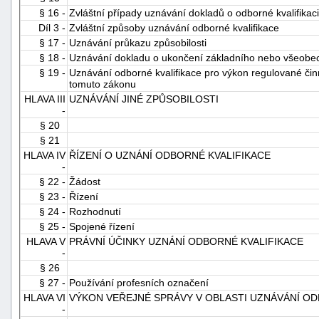
§ 16 -
Zvláštní případy uznávání dokladů o odborné kvalifikaci
"náhradě
Díl 3 -
Zvláštní způsoby uznávání odborné kvalifikace
škod"
§ 17 -
Uznávání průkazu způsobilosti
§ 18 -
Uznávání dokladu o ukončení základního nebo všeobec
§ 19 -
Uznávání odborné kvalifikace pro výkon regulované činn
tomuto zákonu
HLAVA III
UZNÁVÁNÍ JINÉ ZPŮSOBILOSTI
-
§ 20
§ 21
HLAVA IV
ŘÍZENÍ O UZNÁNÍ ODBORNÉ KVALIFIKACE
-
§ 22 -
Žádost
§ 23 -
Řízení
§ 24 -
Rozhodnutí
§ 25 -
Spojené řízení
HLAVA V
PRÁVNÍ ÚČINKY UZNÁNÍ ODBORNÉ KVALIFIKACE
-
§ 26
§ 27 -
Používání profesních označení
HLAVA VI
VÝKON VEŘEJNÉ SPRÁVY V OBLASTI UZNÁVÁNÍ OD
-