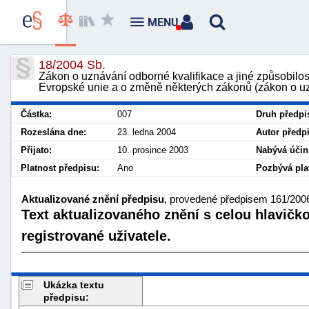
MENU
18/2004 Sb.
Zákon o uznávání odborné kvalifikace a jiné způsobilost
Evropské unie a o změně některých zákonů (zákon o uz
Částka:
007
Druh předpi
Rozeslána dne:
23. ledna 2004
Autor předp
Přijato:
10. prosince 2003
Nabývá účin
Platnost předpisu:
Ano
Pozbývá plat
Aktualizované znění předpisu
, provedené předpisem 161/2006
Text aktualizovaného znění s celou hlavičk
registrované uživatele.
Ukázka textu
předpisu: