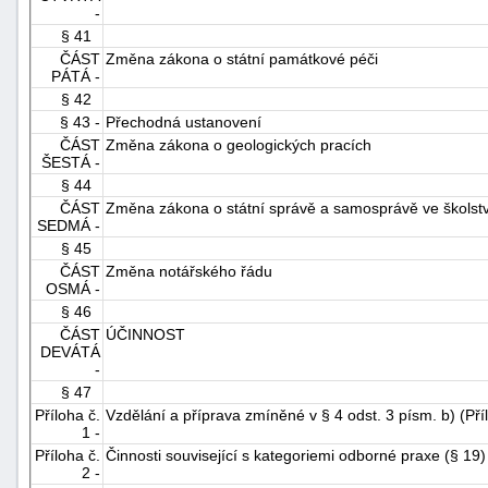
-
§ 41
ČÁST
Změna zákona o státní památkové péči
PÁTÁ -
§ 42
§ 43 -
Přechodná ustanovení
ČÁST
Změna zákona o geologických pracích
ŠESTÁ -
§ 44
ČÁST
Změna zákona o státní správě a samosprávě ve školstv
SEDMÁ -
§ 45
ČÁST
Změna notářského řádu
OSMÁ -
§ 46
ČÁST
ÚČINNOST
DEVÁTÁ
-
§ 47
Příloha č.
Vzdělání a příprava zmíněné v § 4 odst. 3 písm. b) (P
1 -
Příloha č.
Činnosti související s kategoriemi odborné praxe (§ 19
2 -