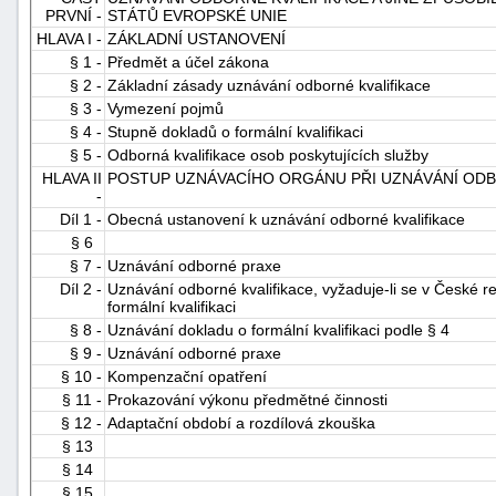
PRVNÍ -
STÁTŮ EVROPSKÉ UNIE
HLAVA I -
ZÁKLADNÍ USTANOVENÍ
§ 1 -
Předmět a účel zákona
§ 2 -
Základní zásady uznávání odborné kvalifikace
§ 3 -
Vymezení pojmů
§ 4 -
Stupně dokladů o formální kvalifikaci
§ 5 -
Odborná kvalifikace osob poskytujících služby
HLAVA II
POSTUP UZNÁVACÍHO ORGÁNU PŘI UZNÁVÁNÍ ODB
-
-
náhrady
Díl 1 -
Obecná ustanovení k uznávání odborné kvalifikace
§ 6
§ 7 -
Uznávání odborné praxe
Díl 2 -
Uznávání odborné kvalifikace, vyžaduje-li se v České r
formální kvalifikaci
§ 8 -
Uznávání dokladu o formální kvalifikaci podle § 4
§ 9 -
Uznávání odborné praxe
§ 10 -
Kompenzační opatření
§ 11 -
Prokazování výkonu předmětné činnosti
§ 12 -
Adaptační období a rozdílová zkouška
§ 13
§ 14
§ 15