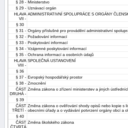
§ 28 -
Ministerstvo
§ 29 -
Uznávací orgán
HLAVA
ADMINISTRATIVNÍ SPOLUPRÁCE S ORGÁNY ČLENS
VII -
§ 30
§ 31 -
Orgány příslušné pro provádění administrativní spolup
§ 32 -
Požadování informací
§ 33 -
Poskytování informací
§ 34 -
Vzájemné poskytování informací
§ 35 -
Ochrana informací a osobních údajů
HLAVA
SPOLEČNÁ USTANOVENÍ
VIII -
§ 36
§ 37 -
Evropský hospodářský prostor
§ 38 -
Zmocnění
ČÁST
Změna zákona o zřízení ministerstev a jiných ústředníc
DRUHÁ -
§ 39
ČÁST
Změna zákona o ověřování shody opisů nebo kopie s lis
TŘETÍ -
obecními úřady a o vydávání potvrzení orgány obcí a o
§ 40
ČÁST
Změna školského zákona
ČTVRTÁ