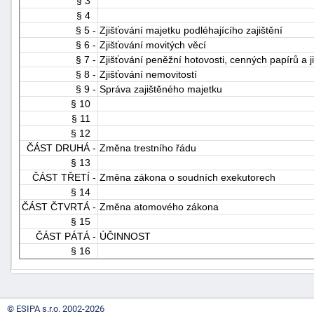
§ 3
§ 4
§ 5 -
Zjišťování majetku podléhajícího zajištění
§ 6 -
Zjišťování movitých věcí
§ 7 -
Zjišťování peněžní hotovosti, cenných papírů a
§ 8 -
Zjišťování nemovitostí
§ 9 -
Správa zajištěného majetku
§ 10
§ 11
-
§ 12
náhrady
ČÁST DRUHÁ -
Změna trestního řádu
§ 13
ČÁST TŘETÍ -
Změna zákona o soudních exekutorech
§ 14
ČÁST ČTVRTÁ -
Změna atomového zákona
§ 15
ČÁST PÁTÁ -
ÚČINNOST
§ 16
© ESIPA s.r.o. 2002-2026