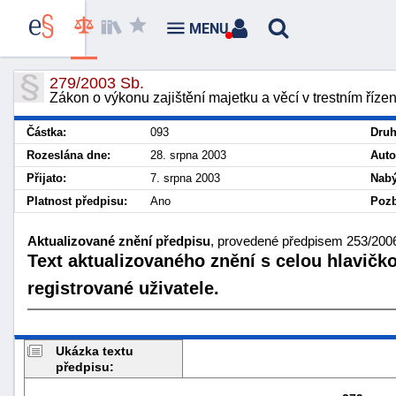
MENU
279/2003 Sb.
Zákon o výkonu zajištění majetku a věcí v trestním říz
Částka:
093
Druh
Rozeslána dne:
28. srpna 2003
Auto
Přijato:
7. srpna 2003
Nabý
Platnost předpisu:
Ano
Pozb
Aktualizované znění předpisu
, provedené předpisem 253/2006
Text aktualizovaného znění s celou hlavičk
registrované uživatele.
Ukázka textu
předpisu: