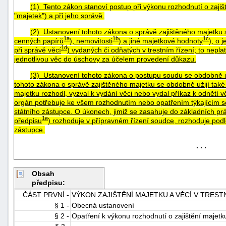
(1) Tento zákon stanoví postup při výkonu rozhodnutí o zajiš
"majetek") a při jeho správě.
(2) Ustanovení tohoto zákona o správě zajištěného majetku 
1a
1b
1c
cenných papírů
), nemovitosti
) a jiné majetkové hodnoty
), o 
1d
při správě věcí
) vydaných či odňatých v trestním řízení; to neplatí
jednotlivou věc do úschovy za účelem provedení důkazu.
(3) Ustanovení tohoto zákona o postupu soudu se obdobně už
tohoto zákona o správě zajištěného majetku se obdobně užijí také 
majetku rozhodl, vyzval k vydání věci nebo vydal příkaz k odnětí v
orgán potřebuje ke všem rozhodnutím nebo opatřením týkajícím s
státního zástupce. O úkonech, jimiž se zasahuje do základních pr
1e
předpisu
) rozhoduje v přípravném řízení soudce, rozhoduje pod
zástupce.
. . .
+náhrady
Obsah
předpisu:
ČÁST PRVNÍ -
VÝKON ZAJIŠTĚNÍ MAJETKU A VĚCÍ V TREST
§ 1 -
Obecná ustanovení
§ 2 -
Opatření k výkonu rozhodnutí o zajištění majetk