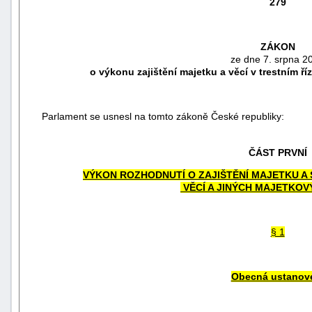
279
ZÁKON
ze dne 7. srpna 2
o výkonu zajištění majetku a věcí v trestním ř
Parlament se usnesl na tomto zákoně České republiky:
ČÁST PRVNÍ
VÝKON ROZHODNUTÍ O ZAJIŠTĚNÍ MAJETKU A
VĚCÍ A JINÝCH MAJETKO
náhrady
škody
§ 1
Obecná ustanov