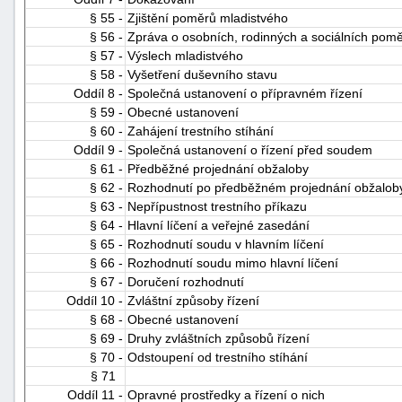
§ 55 -
Zjištění poměrů mladistvého
§ 56 -
Zpráva o osobních, rodinných a sociálních poměr
§ 57 -
Výslech mladistvého
§ 58 -
Vyšetření duševního stavu
Oddíl 8 -
Společná ustanovení o přípravném řízení
§ 59 -
Obecné ustanovení
§ 60 -
Zahájení trestního stíhání
Oddíl 9 -
Společná ustanovení o řízení před soudem
§ 61 -
Předběžné projednání obžaloby
§ 62 -
Rozhodnutí po předběžném projednání obžalob
§ 63 -
Nepřípustnost trestního příkazu
§ 64 -
Hlavní líčení a veřejné zasedání
§ 65 -
Rozhodnutí soudu v hlavním líčení
§ 66 -
Rozhodnutí soudu mimo hlavní líčení
§ 67 -
Doručení rozhodnutí
Oddíl 10 -
Zvláštní způsoby řízení
§ 68 -
Obecné ustanovení
§ 69 -
Druhy zvláštních způsobů řízení
§ 70 -
Odstoupení od trestního stíhání
§ 71
Oddíl 11 -
Opravné prostředky a řízení o nich