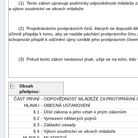
(1) Tento zákon upravuje podmínky odpovědnosti mládeže za prot
a výkon soudnictví ve věcech mládeže.
(2) Projednáváním protiprávních činů, kterých se dopustili děti ml
účinně přispěje k tomu, aby se nadále páchání protiprávního činu 
schopností přispěl k odčinění újmy vzniklé jeho protiprávním čine
(3) Pokud tento zákon nestanoví jinak, užije se na toho, kdo v
Obsah
předpisu:
ČÁST PRVNÍ -
ODPOVĚDNOST MLÁDEŽE ZA PROTIPRÁVNÍ Č
HLAVA I -
OBECNÁ USTANOVENÍ
§ 1 -
Účel zákona a jeho vztah k jiným zákonům
§ 2 -
Vymezení některých pojmů
§ 3 -
Základní zásady
§ 4 -
Výkon soudnictví ve věcech mládeže
HLAVA II -
MLADISTVÍ