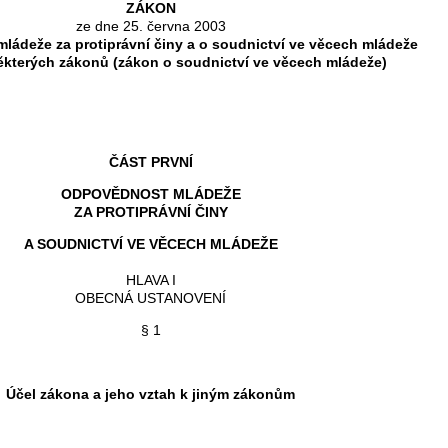
ZÁKON
ze dne 25. června 2003
ládeže za protiprávní činy a o soudnictví ve věcech mládeže
ěkterých zákonů (zákon o soudnictví ve věcech mládeže)
ČÁST PRVNÍ
ODPOVĚDNOST MLÁDEŽE
ZA PROTIPRÁVNÍ ČINY
A SOUDNICTVÍ VE VĚCECH MLÁDEŽE
HLAVA I
OBECNÁ USTANOVENÍ
§ 1
Účel zákona a jeho vztah k jiným zákonům