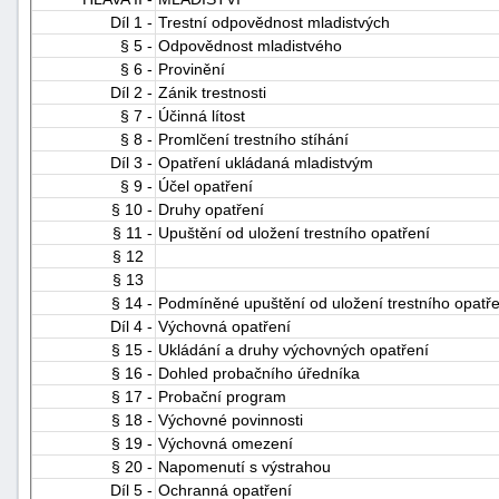
Díl 1 -
Trestní odpovědnost mladistvých
§ 5 -
Odpovědnost mladistvého
§ 6 -
Provinění
Díl 2 -
Zánik trestnosti
§ 7 -
Účinná lítost
§ 8 -
Promlčení trestního stíhání
Díl 3 -
Opatření ukládaná mladistvým
§ 9 -
Účel opatření
§ 10 -
Druhy opatření
§ 11 -
Upuštění od uložení trestního opatření
§ 12
§ 13
§ 14 -
Podmíněné upuštění od uložení trestního opatře
Díl 4 -
Výchovná opatření
§ 15 -
Ukládání a druhy výchovných opatření
§ 16 -
Dohled probačního úředníka
§ 17 -
Probační program
§ 18 -
Výchovné povinnosti
§ 19 -
Výchovná omezení
§ 20 -
Napomenutí s výstrahou
Díl 5 -
Ochranná opatření