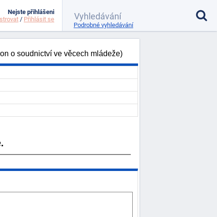
Nejste přihlášeni
strovat
/
Přihlásit se
Podrobné vyhledávání
kon o soudnictví ve věcech mládeže)
.