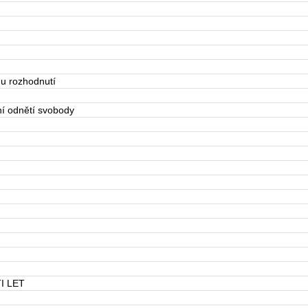
nu rozhodnutí
ní odnětí svobody
I LET