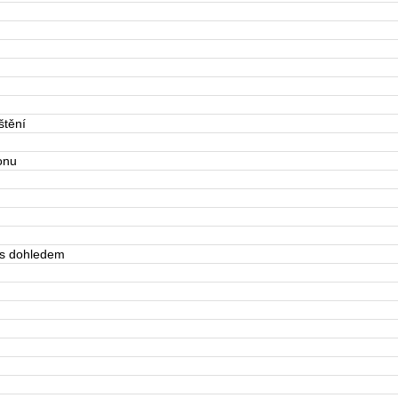
štění
onu
 s dohledem