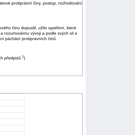
ové protiprávní činy, postup, rozhodování
ého činu dopustil, užilo opatření, které
 a rozumovému vývoji a podle svých sil a
ní páchání protiprávních činů.
1
h předpisů.
)