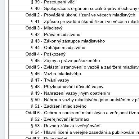
§ 39 -
Postoupení věci
§ 40 -
Spolupráce s orgánem sociálně-právní ochrany 
Oddíl 2 -
Provádění úkonů řízení ve věcech mladistvých
§ 41 -
Způsob provádění úkonů řízení ve věcech mladi
Oddíl 3 -
Mladistvý
§ 42 -
Práva mladistvého
§ 43 -
Zákonný zástupce mladistvého
§ 44 -
Obhájce mladistvého
Oddíl 4 -
Poškozený
§ 45 -
Zájmy a práva poškozeného
Oddíl 5 -
Zvláštní ustanovení o vazbě a zadržení mladist
§ 46 -
Vazba mladistvého
§ 47 -
Trvání vazby
§ 48 -
Přezkoumávání důvodů vazby
§ 49 -
Nahrazení vazby jiným opatřením
§ 50 -
Náhrada vazby mladistvého jeho umístěním v p
§ 51 -
Zadržení mladistvého
Oddíl 6 -
Ochrana soukromí mladistvých a veřejnost řízen
§ 52 -
Zveřejňování informací
§ 53 -
Rozsah zákazu zveřejňování
§ 54 -
Hlavní líčení a veřejné zasedání a publikování i
Oddíl 7 -
Dokazování