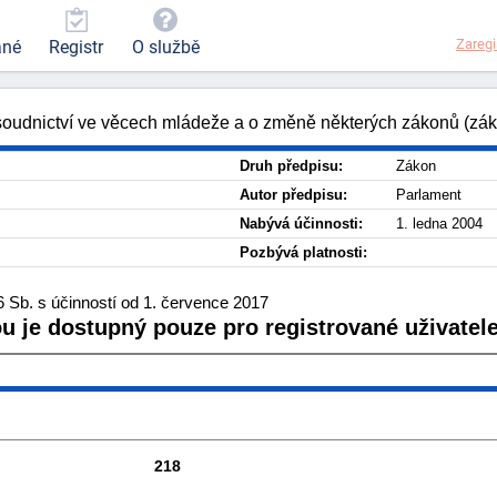
Zaregi
ané
Registr
O službě
 soudnictví ve věcech mládeže a o změně některých zákonů (zá
Druh předpisu:
Zákon
Autor předpisu:
Parlament
Nabývá účinnosti:
1. ledna 2004
Pozbývá platnosti:
 Sb. s účinností od 1. července 2017
ou je dostupný pouze pro registrované uživatele
218