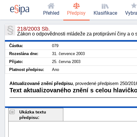
Přehled
Předpisy
Klasifikace
Vybr
218/2003 Sb.
Zákon o odpovědnosti mládeže za protiprávní činy a o
Částka:
079
Rozeslána dne:
31. července 2003
Přijato:
25. června 2003
Platnost předpisu:
Ano
Aktualizované znění předpisu
, provedené předpisem 250/2016
Text aktualizovaného znění s celou hlavičk
Ukázka textu
předpisu: