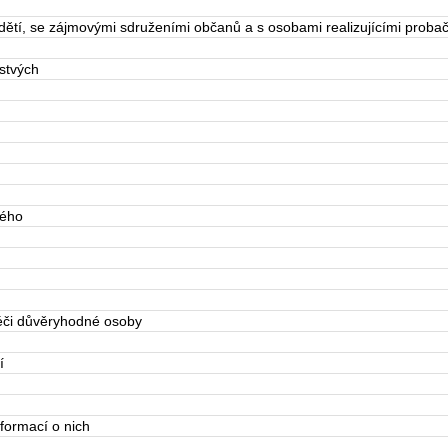
dětí, se zájmovými sdruženími občanů a s osobami realizujícími proba
stvých
vého
éči důvěryhodné osoby
í
nformací o nich