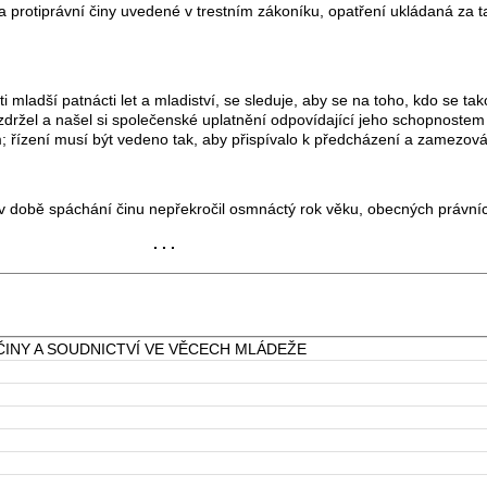
iprávní činy uvedené v trestním zákoníku, opatření ukládaná za tak
adší patnácti let a mladiství, se sleduje, aby se na toho, kdo se takov
zdržel a našel si společenské uplatnění odpovídající jeho schopnostem
m; řízení musí být vedeno tak, aby přispívalo k předcházení a zamezová
 době spáchání činu nepřekročil osmnáctý rok věku, obecných právníc
. . .
INY A SOUDNICTVÍ VE VĚCECH MLÁDEŽE