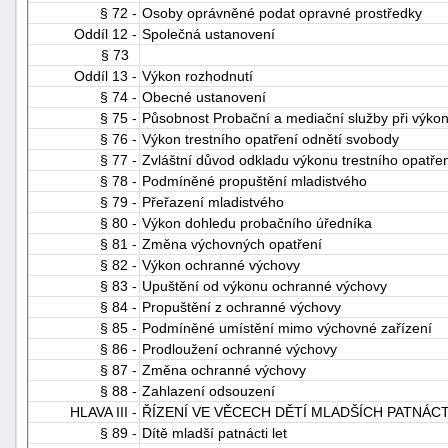
§ 72 -
Osoby oprávněné podat opravné prostředky
Oddíl 12 -
Společná ustanovení
§ 73
Oddíl 13 -
Výkon rozhodnutí
§ 74 -
Obecné ustanovení
§ 75 -
Působnost Probační a mediační služby při výko
§ 76 -
Výkon trestního opatření odnětí svobody
§ 77 -
Zvláštní důvod odkladu výkonu trestního opatře
§ 78 -
Podmíněné propuštění mladistvého
§ 79 -
Přeřazení mladistvého
§ 80 -
Výkon dohledu probačního úředníka
§ 81 -
Změna výchovných opatření
§ 82 -
Výkon ochranné výchovy
§ 83 -
Upuštění od výkonu ochranné výchovy
§ 84 -
Propuštění z ochranné výchovy
§ 85 -
Podmíněné umístění mimo výchovné zařízení
§ 86 -
Prodloužení ochranné výchovy
§ 87 -
Změna ochranné výchovy
§ 88 -
Zahlazení odsouzení
HLAVA III -
ŘÍZENÍ VE VĚCECH DĚTÍ MLADŠÍCH PATNÁCT
§ 89 -
Dítě mladší patnácti let