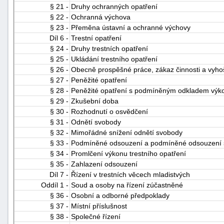
§ 21 -
Druhy ochranných opatření
§ 22 -
Ochranná výchova
§ 23 -
Přeměna ústavní a ochranné výchovy
Díl 6 -
Trestní opatření
§ 24 -
Druhy trestních opatření
§ 25 -
Ukládání trestního opatření
§ 26 -
Obecně prospěšné práce, zákaz činnosti a vyho
§ 27 -
Peněžité opatření
§ 28 -
Peněžité opatření s podmíněným odkladem výk
§ 29 -
Zkušební doba
§ 30 -
Rozhodnutí o osvědčení
§ 31 -
Odnětí svobody
§ 32 -
Mimořádné snížení odnětí svobody
§ 33 -
Podmíněné odsouzení a podmíněné odsouzení
§ 34 -
Promlčení výkonu trestního opatření
§ 35 -
Zahlazení odsouzení
Díl 7 -
Řízení v trestních věcech mladistvých
Oddíl 1 -
Soud a osoby na řízení zúčastněné
§ 36 -
Osobní a odborné předpoklady
§ 37 -
Místní příslušnost
§ 38 -
Společné řízení