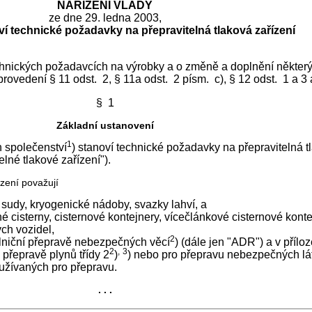
NAŘÍZENÍ VLÁDY
ze dne 29. ledna 2003,
ví technické požadavky na přepravitelná tlaková zařízení
echnických požadavcích na výrobky a o změně a doplnění někter
 provedení § 11 odst. 2, § 11a odst. 2 písm. c), § 12 odst. 1 a 3
§ 1
Základní ustanovení
1
 společenství
) stanoví technické požadavky na přepravitelná tl
lné tlakové zařízení").
zení považují
sudy, kryogenické nádoby, svazky lahví, a
é cisterny, cisternové kontejnery, vícečlánkové cisternové konte
ch vozidel,
2
ilniční přepravě nebezpečných věcí
) (dále jen "ADR") a v přílo
2
,
3
 přepravě plynů třídy 2
)
) nebo pro přepravu nebezpečných lát
používaných pro přepravu.
. . .