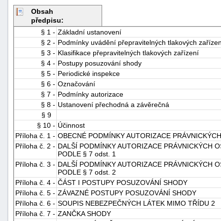
Obsah
předpisu:
§ 1 -
Základní ustanovení
§ 2 -
Podmínky uvádění přepravitelných tlakových zaříze
§ 3 -
Klasifikace přepravitelných tlakových zařízení
§ 4 -
Postupy posuzování shody
§ 5 -
Periodické inspekce
§ 6 -
Označování
§ 7 -
Podmínky autorizace
§ 8 -
Ustanovení přechodná a závěrečná
§ 9
§ 10 -
Účinnost
Příloha č. 1 -
OBECNÉ PODMÍNKY AUTORIZACE PRÁVNICKÝC
Příloha č. 2 -
DALŠÍ PODMÍNKY AUTORIZACE PRÁVNICKÝCH O
PODLE § 7 odst. 1
Příloha č. 3 -
DALŠÍ PODMÍNKY AUTORIZACE PRÁVNICKÝCH O
PODLE § 7 odst. 2
Příloha č. 4 -
ČÁST I POSTUPY POSUZOVÁNÍ SHODY
Příloha č. 5 -
ZÁVAZNÉ POSTUPY POSUZOVÁNÍ SHODY
Příloha č. 6 -
SOUPIS NEBEZPEČNÝCH LÁTEK MIMO TŘÍDU 2
Příloha č. 7 -
ZANČKA SHODY