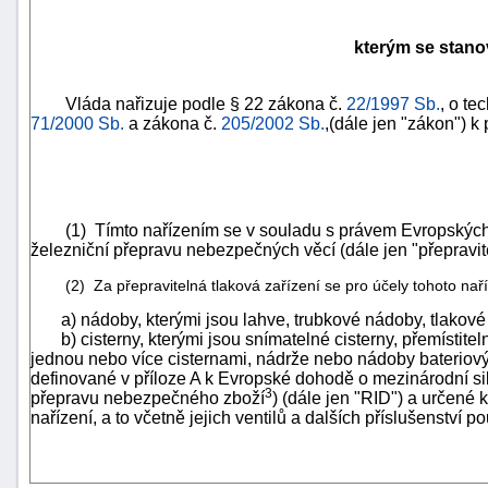
kterým se stano
Vláda nařizuje podle § 22 zákona č.
22/1997 Sb.
, o t
71/2000 Sb.
a zákona č.
205/2002 Sb.
,(dále jen "zákon") k
(1) Tímto nařízením se v souladu s právem Evropských
železniční přepravu nebezpečných věcí (dále jen "přepravite
(2) Za přepravitelná tlaková zařízení se pro účely tohoto naří
a) nádoby, kterými jsou lahve, trubkové nádoby, tlakové 
b) cisterny, kterými jsou snímatelné cisterny, přemístiteln
jednou nebo více cisternami, nádrže nebo nádoby bateriový
definované v příloze A k Evropské dohodě o mezinárodní s
3
přepravu nebezpečného zboží
) (dále jen "RID") a určené k
nařízení, a to včetně jejich ventilů a dalších příslušenství 