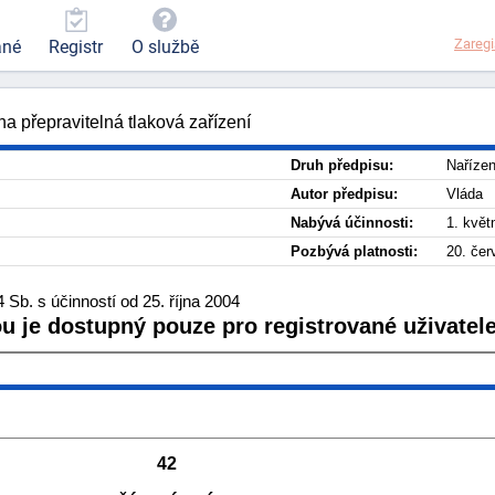
Zaregi
ané
Registr
O službě
a přepravitelná tlaková zařízení
Druh předpisu:
Nařízen
Autor předpisu:
Vláda
Nabývá účinnosti:
1. květ
Pozbývá platnosti:
20. čer
Sb. s účinností od 25. října 2004
ou je dostupný pouze pro registrované uživatele
42