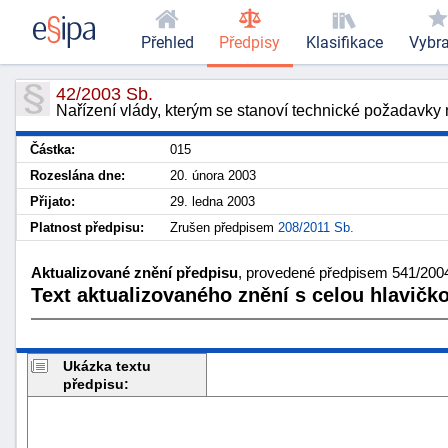
Přehled
Předpisy
Klasifikace
Vybr
42/2003 Sb.
Nařízení vlády, kterým se stanoví technické požadavky n
Částka:
015
Rozeslána dne:
20. února 2003
Přijato:
29. ledna 2003
Platnost předpisu:
Zrušen předpisem
208/2011 Sb.
Aktualizované znění předpisu
, provedené předpisem 541/2004 
Text aktualizovaného znění s celou hlavičk
Ukázka textu
předpisu: