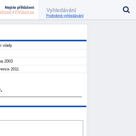
Nejste přihlášeni
strovat
/
Přihlásit se
Podrobné vyhledávání
í vlády
na 2003
vence 2011
.