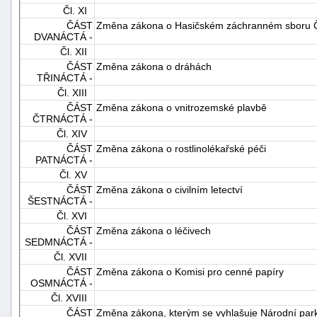
Čl. XI
"náhradě
ČÁST
Změna zákona o Hasičském záchranném sboru Č
škod"
DVANÁCTÁ -
Čl. XII
ČÁST
Změna zákona o dráhách
TŘINÁCTÁ -
Čl. XIII
ČÁST
Změna zákona o vnitrozemské plavbě
ČTRNÁCTÁ -
Čl. XIV
ČÁST
Změna zákona o rostlinolékařské péči
PATNÁCTÁ -
Čl. XV
ČÁST
Změna zákona o civilním letectví
ŠESTNÁCTÁ -
Čl. XVI
ČÁST
Změna zákona o léčivech
SEDMNÁCTÁ -
Čl. XVII
ČÁST
Změna zákona o Komisi pro cenné papíry
OSMNÁCTÁ -
Čl. XVIII
ČÁST
Změna zákona, kterým se vyhlašuje Národní par