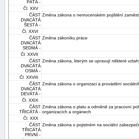
PÁTÁ -
Čl. XXV
ČÁST
Změna zákona o nemocenském pojištění zaměs
DVACÁTÁ
ŠESTÁ -
Čl. XXVI
ČÁST
Změna zákoníku práce
DVACÁTÁ
SEDMÁ -
Čl. XXVII
ČÁST
Změna zákona, kterým se upravují některé vztah
DVACÁTÁ
OSMÁ -
Čl. XXVIII
ČÁST
Změna zákona o organizaci a provádění sociáln
DVACÁTÁ
DEVÁTÁ -
Čl. XXIX
ČÁST
Změna zákona o platu a odměně za pracovní poho
TŘICÁTÁ -
organizacích a orgánech
Čl. XXX
ČÁST
Změna zákona o pojistném na sociální zabezpečen
TŘICÁTÁ
PRVNÍ -