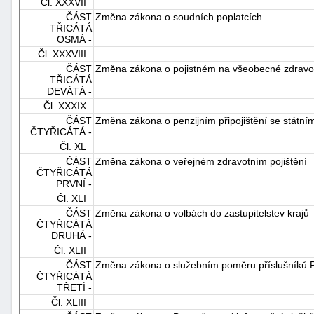
Čl. XXXVII
ČÁST
Změna zákona o soudních poplatcích
TŘICÁTÁ
OSMÁ -
Čl. XXXVIII
ČÁST
Změna zákona o pojistném na všeobecné zdravotn
TŘICÁTÁ
DEVÁTÁ -
Čl. XXXIX
ČÁST
Změna zákona o penzijním připojištění se státn
ČTYŘICÁTÁ -
Čl. XL
ČÁST
Změna zákona o veřejném zdravotním pojištění
ČTYŘICÁTÁ
PRVNÍ -
Čl. XLI
ČÁST
Změna zákona o volbách do zastupitelstev krajů
ČTYŘICÁTÁ
DRUHÁ -
Čl. XLII
ČÁST
Změna zákona o služebním poměru příslušníků Po
ČTYŘICÁTÁ
TŘETÍ -
Čl. XLIII