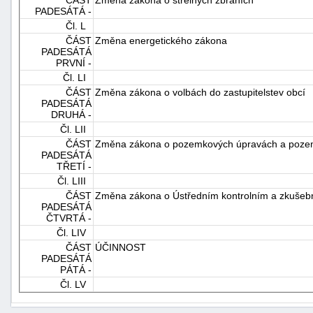
PADESÁTÁ -
Čl. L
ČÁST
Změna energetického zákona
PADESÁTÁ
PRVNÍ -
Čl. LI
ČÁST
Změna zákona o volbách do zastupitelstev obcí
PADESÁTÁ
DRUHÁ -
Čl. LII
ČÁST
Změna zákona o pozemkových úpravách a poze
PADESÁTÁ
TŘETÍ -
Čl. LIII
ČÁST
Změna zákona o Ústředním kontrolním a zkuše
PADESÁTÁ
ČTVRTÁ -
Čl. LIV
ČÁST
ÚČINNOST
PADESÁTÁ
PÁTÁ -
Čl. LV