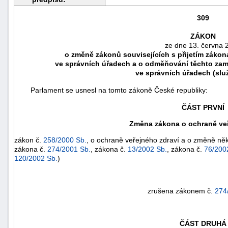
309
ZÁKON
ze dne 13. června 
o změně zákonů souvisejících s přijetím záko
ve správních úřadech a o odměňování těchto za
ve správních úřadech (slu
Parlament se usnesl na tomto zákoně České republiky:
ČÁST PRVNÍ
Změna zákona o ochraně veř
zákon č.
258/2000 Sb.
, o ochraně veřejného zdraví a o změně ně
náhrady
zákona č.
274/2001 Sb.
, zákona č.
13/2002 Sb.
, zákona č.
76/200
škody
120/2002 Sb.
)
zrušena zákonem č.
274
ČÁST DRUHÁ