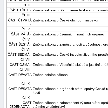
Čl. II
ČÁST TŘETÍ -
Změna zákona o Státní zemědělské a potravinářs
Čl. III
ČÁST ČTVRTÁ
Změna zákona o České obchodní inspekci
-
Čl. IV
ČÁST PÁTÁ -
Změna zákona o územních finančních orgánech
Čl. V
-
ČÁST ŠESTÁ -
Změna zákona o zaměstnanosti a působnosti org
náhrady
Čl. VI
ČÁST SEDMÁ -
Změna zákona o České inspekci životního prostřed
Čl. VII
ČÁST OSMÁ -
Změna zákona o Vězeňské službě a justiční stráž
Čl. VIII
ČÁST DEVÁTÁ
Změna celního zákona
-
Čl. IX
ČÁST DESÁTÁ
Změna zákona o orgánech státní správy České rep
-
kovů
Čl. X
ČÁST
Změna zákona o zabezpečení výkonu státní správy
JEDENÁCTÁ -
státního zkušebnictví