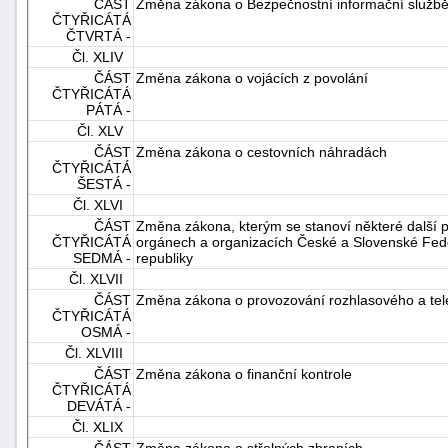
ČÁST
Změna zákona o Bezpečnostní informační služb
ČTYŘICÁTÁ
ČTVRTÁ -
Čl. XLIV
ČÁST
Změna zákona o vojácích z povolání
ČTYŘICÁTÁ
PÁTÁ -
Čl. XLV
ČÁST
Změna zákona o cestovních náhradách
ČTYŘICÁTÁ
ŠESTÁ -
Čl. XLVI
ČÁST
Změna zákona, kterým se stanoví některé další p
ČTYŘICÁTÁ
orgánech a organizacích České a Slovenské Fede
SEDMÁ -
republiky
Čl. XLVII
ČÁST
Změna zákona o provozování rozhlasového a tele
ČTYŘICÁTÁ
OSMÁ -
Čl. XLVIII
ČÁST
Změna zákona o finanční kontrole
ČTYŘICÁTÁ
DEVÁTÁ -
Čl. XLIX
ČÁST
Změna zákona o střelných zbraních