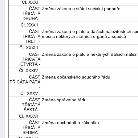
Čl. XXXI
ČÁST
Změna zákona o státní sociální podpoře
TŘICÁTÁ
DRUHÁ -
Čl. XXXII
ČÁST
Změna zákona o platu a dalších náležitostech sp
TŘICÁTÁ
moci a některých státních orgánů a soudců
TŘETÍ -
Čl. XXXIII
ČÁST
Změna zákona o platu a některých dalších náleži
TŘICÁTÁ
ČTVRTÁ -
Čl. XXXIV
ČÁST
Změna občanského soudního řádu
TŘICÁTÁ PÁTÁ
-
Čl. XXXV
ČÁST
Změna správního řádu
TŘICÁTÁ
ŠESTÁ -
Čl. XXXVI
ČÁST
Změna obchodního zákoníku
TŘICÁTÁ
SEDMÁ -