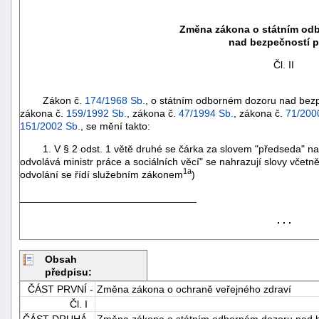
Změna zákona o státním od
nad bezpečností p
Čl. II
Zákon č.
174/1968 Sb.
, o státním odborném dozoru nad bezp
zákona č.
159/1992 Sb.
, zákona č.
47/1994 Sb.
, zákona č.
71/200
151/2002 Sb.
, se mění takto:
1. V § 2 odst. 1 větě druhé se čárka za slovem "předseda" nah
odvolává ministr práce a sociálních věcí" se nahrazují slovy včet
1a
odvolání se řídí služebním zákonem
)
_______________________________
. . .
+náhrady
Obsah
předpisu:
ČÁST PRVNÍ -
Změna zákona o ochraně veřejného zdraví
Čl. I
ČÁST DRUHÁ -
Změna zákona o státním odborném dozoru nad b