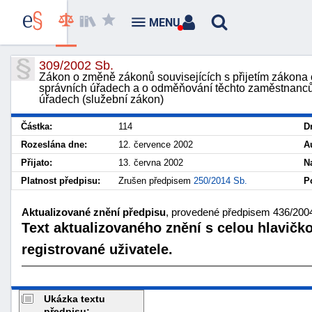
MENU
309/2002 Sb.
Zákon o změně zákonů souvisejících s přijetím zákona
správních úřadech a o odměňování těchto zaměstnanců
úřadech (služební zákon)
Částka:
114
D
Rozeslána dne:
12. července 2002
A
Přijato:
13. června 2002
N
Platnost předpisu:
Zrušen předpisem
250/2014 Sb.
P
Aktualizované znění předpisu
, provedené předpisem 436/2004 
Text aktualizovaného znění s celou hlavičk
registrované uživatele.
Ukázka textu
předpisu: