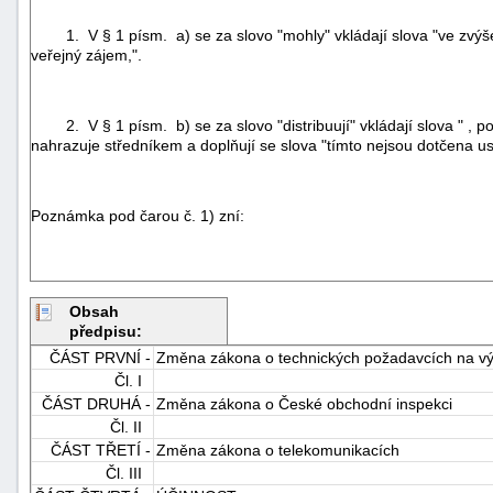
1. V § 1 písm. a) se za slovo "mohly" vkládají slova "ve zvýšené m
veřejný zájem,".
2. V § 1 písm. b) se za slovo "distribuují" vkládají slova " , po
nahrazuje středníkem a doplňují se slova "tímto nejsou dotčena u
Poznámka pod čarou č. 1) zní:
Obsah
předpisu:
ČÁST PRVNÍ -
Změna zákona o technických požadavcích na v
Čl. I
ČÁST DRUHÁ -
Změna zákona o České obchodní inspekci
Čl. II
ČÁST TŘETÍ -
Změna zákona o telekomunikacích
Čl. III