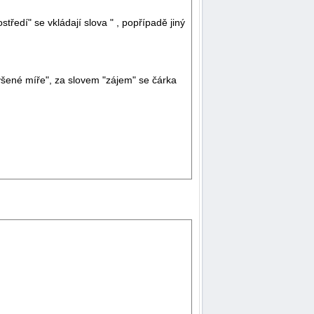
ředí" se vkládají slova " , popřípadě jiný
výšené míře", za slovem "zájem" se čárka