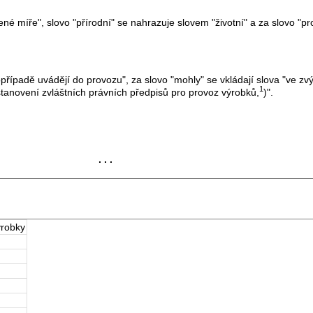
íře", slovo "přírodní" se nahrazuje slovem "životní" a za slovo "prost
případě uvádějí do provozu", za slovo "mohly" se vkládají slova "ve z
1
stanovení zvláštních právních předpisů pro provoz výrobků,
)".
. . .
ýrobky