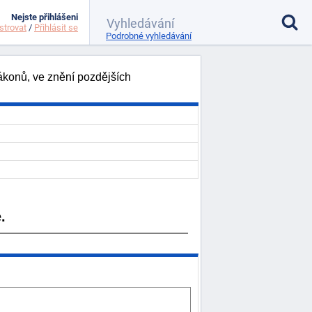
Nejste přihlášeni
strovat
/
Přihlásit se
Podrobné vyhledávání
ákonů, ve znění pozdějších
.