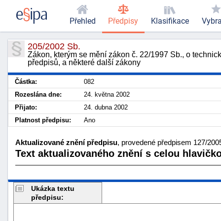
Přehled
Předpisy
Klasifikace
Vybr
205/2002 Sb.
Zákon, kterým se mění zákon č. 22/1997 Sb., o technic
předpisů, a některé další zákony
Částka:
082
Rozeslána dne:
24. května 2002
Přijato:
24. dubna 2002
Platnost předpisu:
Ano
Aktualizované znění předpisu
, provedené předpisem 127/2005
Text aktualizovaného znění s celou hlavičk
Ukázka textu
předpisu: