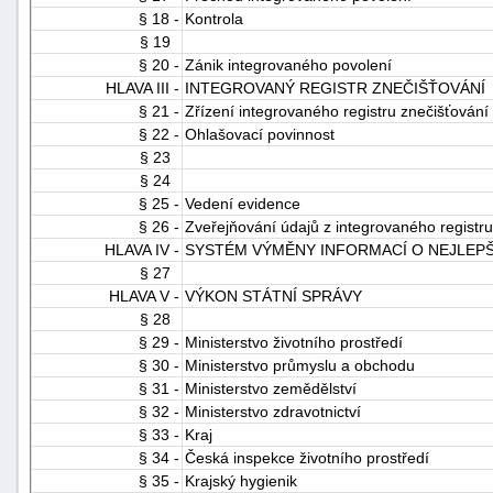
§ 18 -
Kontrola
"náhradě
§ 19
škod"
§ 20 -
Zánik integrovaného povolení
HLAVA III -
INTEGROVANÝ REGISTR ZNEČIŠŤOVÁNÍ
§ 21 -
Zřízení integrovaného registru znečišťování
§ 22 -
Ohlašovací povinnost
§ 23
§ 24
§ 25 -
Vedení evidence
§ 26 -
Zveřejňování údajů z integrovaného registru
HLAVA IV -
SYSTÉM VÝMĚNY INFORMACÍ O NEJLEP
§ 27
HLAVA V -
VÝKON STÁTNÍ SPRÁVY
§ 28
§ 29 -
Ministerstvo životního prostředí
§ 30 -
Ministerstvo průmyslu a obchodu
§ 31 -
Ministerstvo zemědělství
§ 32 -
Ministerstvo zdravotnictví
§ 33 -
Kraj
§ 34 -
Česká inspekce životního prostředí
§ 35 -
Krajský hygienik