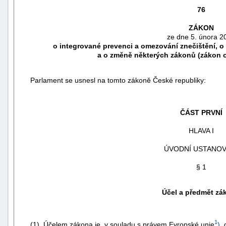
76
ZÁKON
ze dne 5. února 2
o integrované prevenci a omezování znečištění, o
a o změně některých zákonů (zákon o
Parlament se usnesl na tomto zákoně České republiky:
ČÁST PRVNÍ
HLAVA I
náhrady
ÚVODNÍ USTANOV
škody
§ 1
Účel a předmět zá
1
(1) Účelem zákona je, v souladu s právem Evropské unie
)
,