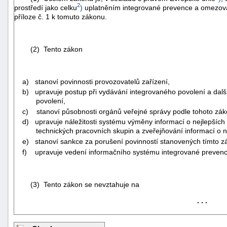
2
prostředí jako celku
)
uplatněním integrované prevence a omezován
příloze č. 1 k tomuto zákonu.
(2) Tento zákon
a) stanoví povinnosti provozovatelů zařízení,
b) upravuje postup při vydávání integrovaného povolení a další
povolení,
c) stanoví působnosti orgánů veřejné správy podle tohoto zák
d) upravuje náležitosti systému výměny informací o nejlepších 
technických pracovních skupin a zveřejňování informací o 
e) stanoví sankce za porušení povinností stanovených tímto 
f) upravuje vedení informačního systému integrované prevenc
+náhrady
(3) Tento zákon se nevztahuje na
. . .