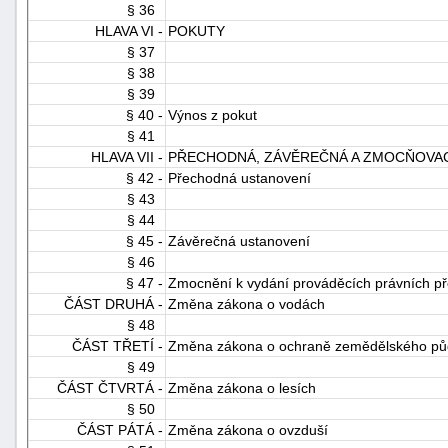
§ 36
HLAVA VI -
POKUTY
§ 37
§ 38
§ 39
§ 40 -
Výnos z pokut
§ 41
HLAVA VII -
PŘECHODNÁ, ZÁVĚREČNÁ A ZMOCŇOVAC
§ 42 -
Přechodná ustanovení
§ 43
§ 44
§ 45 -
Závěrečná ustanovení
§ 46
§ 47 -
Zmocnění k vydání prováděcích právních p
ČÁST DRUHÁ -
Změna zákona o vodách
§ 48
ČÁST TŘETÍ -
Změna zákona o ochraně zemědělského pů
§ 49
ČÁST ČTVRTÁ -
Změna zákona o lesích
§ 50
ČÁST PÁTÁ -
Změna zákona o ovzduší