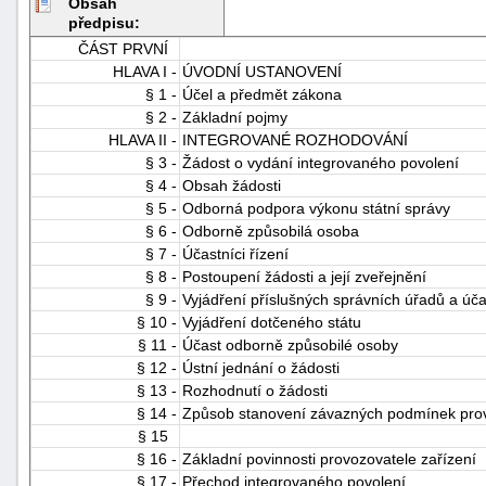
Obsah
předpisu:
ČÁST PRVNÍ
HLAVA I -
ÚVODNÍ USTANOVENÍ
§ 1 -
Účel a předmět zákona
§ 2 -
Základní pojmy
HLAVA II -
INTEGROVANÉ ROZHODOVÁNÍ
§ 3 -
Žádost o vydání integrovaného povolení
-
§ 4 -
Obsah žádosti
§ 5 -
Odborná podpora výkonu státní správy
náhrady
§ 6 -
Odborně způsobilá osoba
§ 7 -
Účastníci řízení
§ 8 -
Postoupení žádosti a její zveřejnění
§ 9 -
Vyjádření příslušných správních úřadů a úča
§ 10 -
Vyjádření dotčeného státu
§ 11 -
Účast odborně způsobilé osoby
§ 12 -
Ústní jednání o žádosti
§ 13 -
Rozhodnutí o žádosti
§ 14 -
Způsob stanovení závazných podmínek pro
§ 15
§ 16 -
Základní povinnosti provozovatele zařízení
§ 17 -
Přechod integrovaného povolení