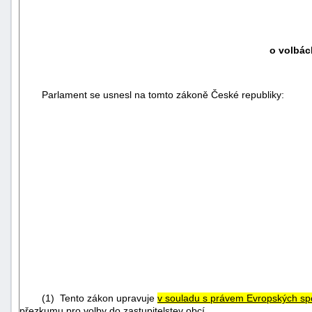
o volbác
Parlament se usnesl na tomto zákoně České republiky:
(1) Tento zákon upravuje
v souladu s právem Evropských sp
přezkumu pro volby do zastupitelstev obcí.