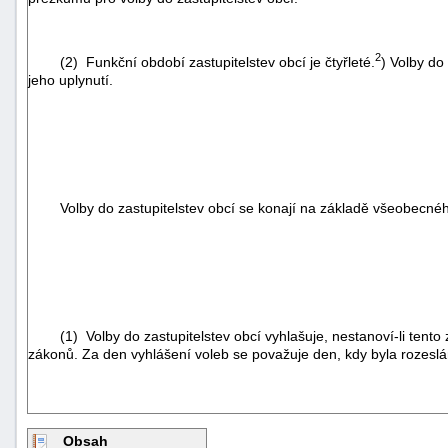
2
(2) Funkční období zastupitelstev obcí je čtyřleté.
) Volby do
jeho uplynutí.
Volby do zastupitelstev obcí se konají na základě všeobecnéh
(1) Volby do zastupitelstev obcí vyhlašuje, nestanoví-li tento zá
zákonů. Za den vyhlášení voleb se považuje den, kdy byla rozeslá
Obsah