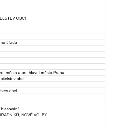
ELSTEV OBCÍ
ému úřadu
rní města a pro hlavní město Prahu
pitelstev obcí
lstev obcí
 hlasování
HRADNÍKŮ, NOVÉ VOLBY