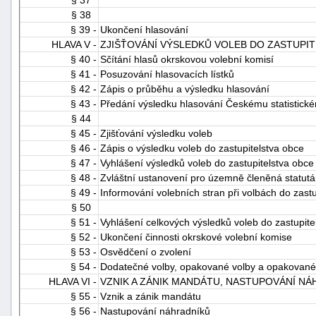
§ 38
§ 39 -
Ukončení hlasování
HLAVA V -
ZJIŠŤOVÁNÍ VÝSLEDKŮ VOLEB DO ZASTUPIT
§ 40 -
Sčítání hlasů okrskovou volební komisí
§ 41 -
Posuzování hlasovacích lístků
§ 42 -
Zápis o průběhu a výsledku hlasování
§ 43 -
Předání výsledku hlasování Českému statistick
§ 44
§ 45 -
Zjišťování výsledku voleb
§ 46 -
Zápis o výsledku voleb do zastupitelstva obce
§ 47 -
Vyhlášení výsledků voleb do zastupitelstva obce
§ 48 -
Zvláštní ustanovení pro územně členěná statutá
§ 49 -
Informování volebních stran při volbách do zastu
§ 50
§ 51 -
Vyhlášení celkových výsledků voleb do zastupite
§ 52 -
Ukončení činnosti okrskové volební komise
§ 53 -
Osvědčení o zvolení
§ 54 -
Dodatečné volby, opakované volby a opakované
HLAVA VI -
VZNIK A ZÁNIK MANDÁTU, NASTUPOVÁNÍ NÁ
§ 55 -
Vznik a zánik mandátu
§ 56 -
Nastupování náhradníků