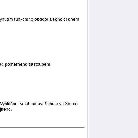
uplynutím funkčního období a končící dnem
sad poměrného zastoupení.
 Vyhlášení voleb se uveřejňuje ve Sbírce
ejněno.