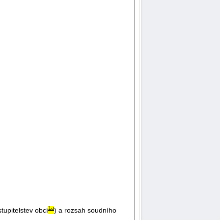
1a
upitelstev obcí
) a rozsah soudního