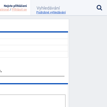
Nejste přihlášeni
strovat
/
Přihlásit se
Podrobné vyhledávání
.