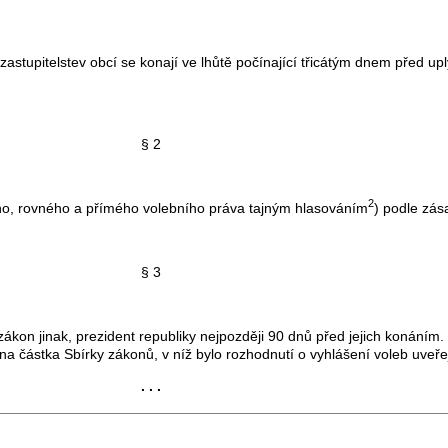
 zastupitelstev obcí se konají ve lhůtě počínající třicátým dnem před 
§ 2
2
o, rovného a přímého volebního práva tajným hlasováním
) podle zá
§ 3
kon jinak, prezident republiky nejpozději 90 dnů před jejich konáním.
na částka Sbírky zákonů, v níž bylo rozhodnutí o vyhlášení voleb uveř
. . .