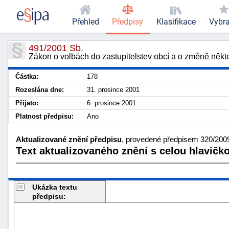
Přehled
Předpisy
Klasifikace
Vybr
491/2001 Sb.
Zákon o volbách do zastupitelstev obcí a o změně něk
Částka:
178
Rozeslána dne:
31. prosince 2001
Přijato:
6. prosince 2001
Platnost předpisu:
Ano
Aktualizované znění předpisu
, provedené předpisem 320/2009 
Text aktualizovaného znění s celou hlavičk
Ukázka textu
předpisu: