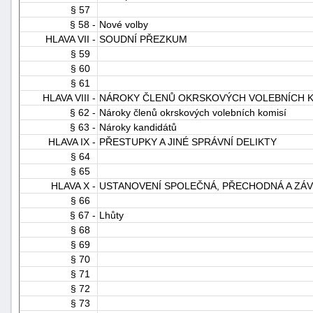
§ 57
§ 58 -
Nové volby
HLAVA VII -
SOUDNÍ PŘEZKUM
§ 59
§ 60
§ 61
HLAVA VIII -
NÁROKY ČLENŮ OKRSKOVÝCH VOLEBNÍCH K
§ 62 -
Nároky členů okrskových volebních komisí
§ 63 -
Nároky kandidátů
HLAVA IX -
PŘESTUPKY A JINÉ SPRÁVNÍ DELIKTY
§ 64
§ 65
HLAVA X -
USTANOVENÍ SPOLEČNÁ, PŘECHODNÁ A ZÁ
§ 66
§ 67 -
Lhůty
§ 68
§ 69
§ 70
§ 71
§ 72
§ 73