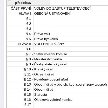
předpisu:
ČÁST PRVNÍ -
VOLBY DO ZASTUPITELSTEV OBCÍ
HLAVA I -
OBECNÁ USTANOVENÍ
§ 1
§ 2
§ 3
§ 4 -
Právo volit
§ 5 -
Právo být volen
HLAVA II -
VOLEBNÍ ORGÁNY
§ 6
§ 7 -
Státní volební komise
§ 8 -
Ministerstvo vnitra
§ 9 -
Český statistický úřad
§ 10 -
Krajský úřad
§ 11 -
Okresní úřad
§ 12 -
Pověřený obecní úřad
§ 13 -
Obecní úřad v obcích, kde jsou zřízeny alespoň
§ 14 -
Obecní úřad
§ 15 -
Starosta
§ 16 -
Okrsková volební komise
§ 17