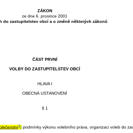
ZÁKON
ze dne 6. prosince 2001
h do zastupitelstev obcí a o změně některých zákonů
ČÁST PRVNÍ
VOLBY DO ZASTUPITELSTEV OBCÍ
HLAVA I
OBECNÁ USTANOVENÍ
§ 1
1
olečenství
)
podmínky výkonu volebního práva, organizaci voleb do zast