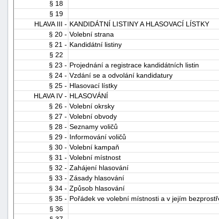
§ 18
§ 19
HLAVA III -
KANDIDÁTNÍ LISTINY A HLASOVACÍ LÍSTKY
§ 20 -
Volební strana
§ 21 -
Kandidátní listiny
§ 22
§ 23 -
Projednání a registrace kandidátních listin
§ 24 -
Vzdání se a odvolání kandidatury
§ 25 -
Hlasovací lístky
HLAVA IV -
HLASOVÁNÍ
§ 26 -
Volební okrsky
§ 27 -
Volební obvody
§ 28 -
Seznamy voličů
§ 29 -
Informování voličů
§ 30 -
Volební kampaň
§ 31 -
Volební místnost
§ 32 -
Zahájení hlasování
§ 33 -
Zásady hlasování
§ 34 -
Způsob hlasování
§ 35 -
Pořádek ve volební místnosti a v jejím bezprost
§ 36
§ 37