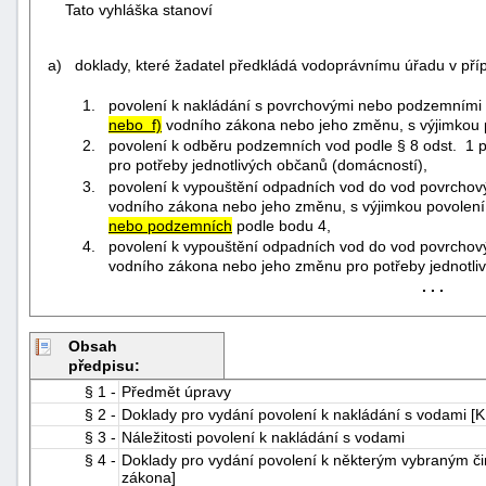
Tato vyhláška stanoví
a) doklady, které žadatel předkládá vodoprávnímu úřadu v pří
1. povolení k nakládání s povrchovými nebo podzemními 
nebo f)
vodního zákona nebo jeho změnu, s výjimkou 
2. povolení k odběru podzemních vod podle § 8 odst. 1 
pro potřeby jednotlivých občanů (domácností),
3. povolení k vypouštění odpadních vod do vod povrcho
vodního zákona nebo jeho změnu, s výjimkou povolení
nebo podzemních
podle bodu 4,
4. povolení k vypouštění odpadních vod do vod povrchov
vodního zákona nebo jeho změnu pro potřeby jednotli
. . .
Obsah
předpisu:
+náhrady
§ 1 -
Předmět úpravy
§ 2 -
Doklady pro vydání povolení k nakládání s vodami [K
§ 3 -
Náležitosti povolení k nakládání s vodami
§ 4 -
Doklady pro vydání povolení k některým vybraným či
zákona]