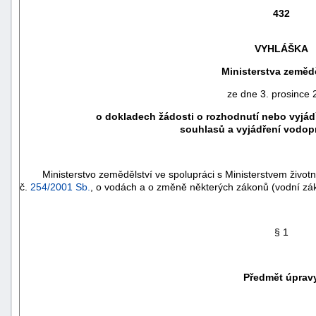
432
VYHLÁŠKA
Ministerstva zemědě
ze dne 3. prosince
o dokladech žádosti o rozhodnutí nebo vyjádř
souhlasů a vyjádření vodop
Ministerstvo zemědělství ve spolupráci s Ministerstvem životní
č.
254/2001 Sb.
, o vodách a o změně některých zákonů (vodní zá
náhrady
škody
§ 1
Předmět úprav