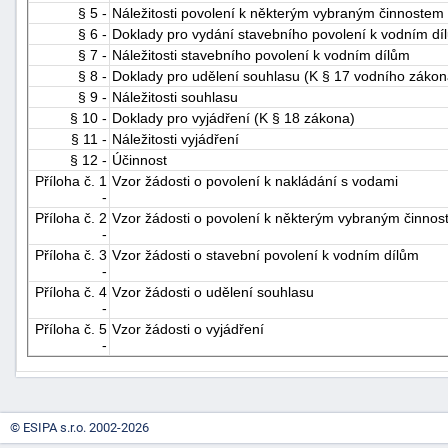
§ 5 -
Náležitosti povolení k některým vybraným činnostem
§ 6 -
Doklady pro vydání stavebního povolení k vodním dí
§ 7 -
Náležitosti stavebního povolení k vodním dílům
§ 8 -
Doklady pro udělení souhlasu (K § 17 vodního zákon
§ 9 -
Náležitosti souhlasu
§ 10 -
Doklady pro vyjádření (K § 18 zákona)
§ 11 -
Náležitosti vyjádření
§ 12 -
Účinnost
-
Příloha č. 1
Vzor žádosti o povolení k nakládání s vodami
náhrady
-
Příloha č. 2
Vzor žádosti o povolení k některým vybraným činno
-
Příloha č. 3
Vzor žádosti o stavební povolení k vodním dílům
-
Příloha č. 4
Vzor žádosti o udělení souhlasu
-
Příloha č. 5
Vzor žádosti o vyjádření
-
© ESIPA s.r.o. 2002-2026