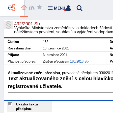
MENU
432/2001 Sb.
Vyhláška Ministerstva zemědělství o dokladech žádosti 
náležitostech povolení, souhlasů a vyjádření vodopráv
Částka:
162
D
Rozeslána dne:
13. prosince 2001
Au
Přijato:
3. prosince 2001
N
Platnost předpisu:
Zrušen předpisem
183/2018 Sb.
Po
Aktualizované znění předpisu
, provedené předpisem 336/2011 
Text aktualizovaného znění s celou hlavičk
registrované uživatele.
Ukázka textu
předpisu: