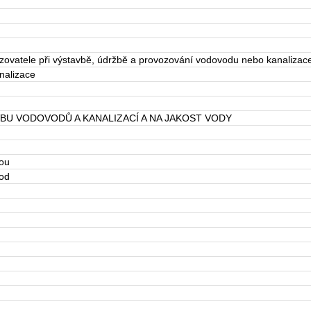
vozovatele při výstavbě, údržbě a provozování vodovodu nebo kanalizac
nalizace
BU VODOVODŮ A KANALIZACÍ A NA JAKOST VODY
nou
vod