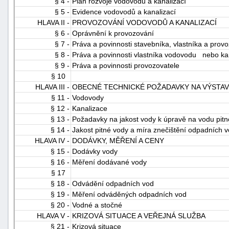
§ 4 -
Plán rozvoje vodovodů a kanalizací
§ 5 -
Evidence vodovodů a kanalizací
HLAVA II -
PROVOZOVÁNÍ VODOVODŮ A KANALIZACÍ
§ 6 -
Oprávnění k provozování
§ 7 -
Práva a povinnosti stavebníka, vlastníka a pro
§ 8 -
Práva a povinnosti vlastníka vodovodu nebo ka
§ 9 -
Práva a povinnosti provozovatele
§ 10
HLAVA III -
OBECNÉ TECHNICKÉ POŽADAVKY NA VÝSTAV
§ 11 -
Vodovody
§ 12 -
Kanalizace
§ 13 -
Požadavky na jakost vody k úpravě na vodu pit
§ 14 -
Jakost pitné vody a míra znečištění odpadních 
HLAVA IV -
DODÁVKY, MĚŘENÍ A CENY
§ 15 -
Dodávky vody
§ 16 -
Měření dodávané vody
§ 17
§ 18 -
Odvádění odpadních vod
§ 19 -
Měření odváděných odpadních vod
§ 20 -
Vodné a stočné
HLAVA V -
KRIZOVÁ SITUACE A VEŘEJNÁ SLUŽBA
§ 21 -
Krizová situace