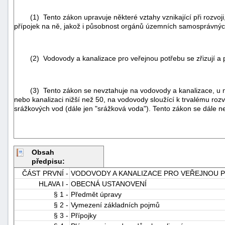
(1) Tento zákon upravuje některé vztahy vznikající při rozvoji, 
přípojek na ně, jakož i působnost orgánů územních samosprávnýc
(2) Vodovody a kanalizace pro veřejnou potřebu se zřizují a p
(3) Tento zákon se nevztahuje na vodovody a kanalizace, u ni
nebo kanalizaci nižší než 50, na vodovody sloužící k trvalému rozv
srážkových vod (dále jen "srážková voda"). Tento zákon se dále ne
Obsah
předpisu:
ČÁST PRVNÍ -
VODOVODY A KANALIZACE PRO VEŘEJNOU 
HLAVA I -
OBECNÁ USTANOVENÍ
§ 1 -
Předmět úpravy
§ 2 -
Vymezení základních pojmů
§ 3 -
Přípojky