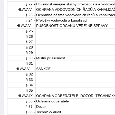
§ 22 -
Povinnost veřejné služby provozovatele vodovo
HLAVA VI -
OCHRANA VODOVODNÍCH ŘADŮ A KANALIZA
§ 23 -
Ochranná pásma vodovodních řadů a kanalizačn
§ 24 -
Přeložky vodovodů a kanalizací
HLAVA VII -
PŮSOBNOST ORGÁNŮ VEŘEJNÉ SPRÁVY
§ 25
§ 26
§ 27
§ 28
§ 29
§ 30 -
Místní příslušnost
§ 31
HLAVA VIII -
SANKCE
§ 32
§ 33
§ 34
§ 35
HLAVA IX -
OCHRANA ODBĚRATELE, DOZOR, TECHNICKÝ
§ 36 -
Ochrana odběratele
§ 37 -
Dozor
§ 38 -
Technický audit