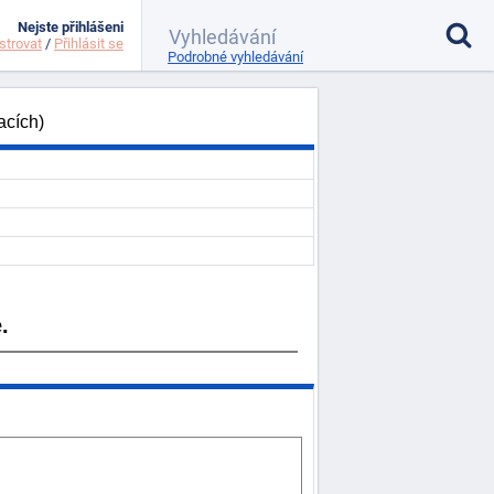
Nejste přihlášeni
strovat
/
Přihlásit se
Podrobné vyhledávání
acích)
.