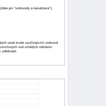
(dále jen "vodovody a kanalizace"),
ckých osob trvale využívajících vodovod
 povrchových vod vzniklých odtokem
1 odběratel.