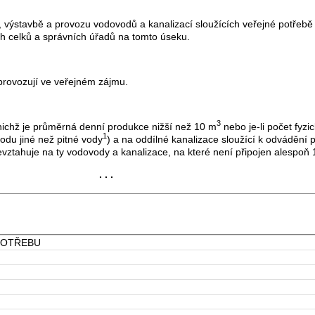
výstavbě a provozu vodovodů a kanalizací sloužících veřejné potřebě 
h celků a správních úřadů na tomto úseku.
rovozují ve veřejném zájmu.
3
chž je průměrná denní produkce nižší než 10 m
nebo je-li počet fyzi
1
odu jiné než pitné vody
) a na oddílné kanalizace sloužící k odvádění
vztahuje na ty vodovody a kanalizace, na které není připojen alespoň 
. . .
POTŘEBU