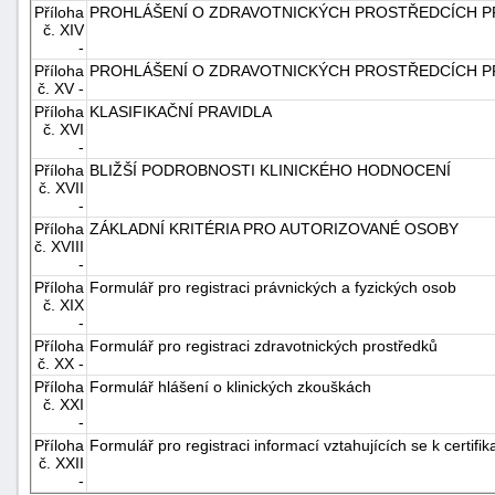
Příloha
PROHLÁŠENÍ O ZDRAVOTNICKÝCH PROSTŘEDCÍCH P
č. XIV
-
Příloha
PROHLÁŠENÍ O ZDRAVOTNICKÝCH PROSTŘEDCÍCH P
č. XV -
Příloha
KLASIFIKAČNÍ PRAVIDLA
č. XVI
-
Příloha
BLIŽŠÍ PODROBNOSTI KLINICKÉHO HODNOCENÍ
č. XVII
-
Příloha
ZÁKLADNÍ KRITÉRIA PRO AUTORIZOVANÉ OSOBY
č. XVIII
-
Příloha
Formulář pro registraci právnických a fyzických osob
č. XIX
-
Příloha
Formulář pro registraci zdravotnických prostředků
č. XX -
Příloha
Formulář hlášení o klinických zkouškách
č. XXI
-
Příloha
Formulář pro registraci informací vztahujících se k certifi
č. XXII
-