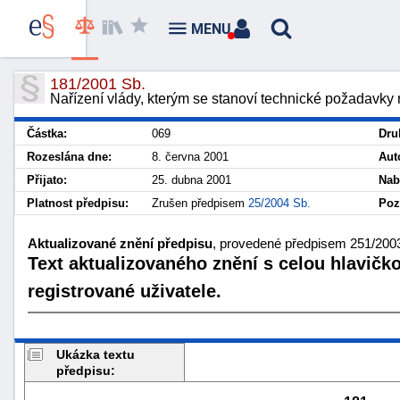
MENU
181/2001 Sb.
Nařízení vlády, kterým se stanoví technické požadavky 
Částka:
069
Dru
Rozeslána dne:
8. června 2001
Aut
Přijato:
25. dubna 2001
Nab
Platnost předpisu:
Zrušen předpisem
25/2004 Sb.
Poz
Aktualizované znění předpisu
, provedené předpisem 251/2003
Text aktualizovaného znění s celou hlavičk
registrované uživatele.
Ukázka textu
předpisu: