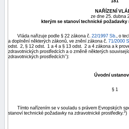
181
NAŘÍZENÍ VLÁ
ze dne 25. dubna 
kterým se stanoví technické požadavky 
Vláda nařizuje podle § 22 zákona č.
22/1997 Sb.
, o t
a doplnění některých zákonů, ve znění zákona č.
71/2000 S
odst. 2, § 12 odst. 1 a 4 a § 13 odst. 2 a 4 zákona a k pro
zdravotnických prostředcích a o změně některých souvisejíc
zdravotnických prostředcích"):
Úvodní ustanov
náhrady
škody
§ 1
Tímto nařízením se v souladu s právem Evropských spo
3
stanoví technické požadavky na zdravotnické prostředky.
)