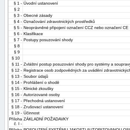
§ 1 -
Úvodní ustanovení
§ 2
§ 3 -
Obecné zásady
§ 4 -
Označování zdravotnických prostředků
§ 5 -
Neoprávněné připojení označení CCZ nebo označení CE
§ 6 -
Klasifikace
§ 7 -
Postupy posuzování shody
§ 8
-
§ 9
náhrady
§ 10
§ 11 -
Zvláštní postup posuzování shody pro systémy a soupravy z
§ 12 -
Registrace osob zodpovědných za uvádění zdravotnických
§ 13 -
Soubor údajů
§ 14 -
Prohlášení o shodě
§ 15 -
Klinické zkoušky
§ 16 -
Autorizované osoby
§ 17 -
Přechodná ustanovení
§ 18 -
Zrušovací ustanovení
§ 19 -
Účinnost
Příloha
ZÁKLADNÍ POŽADAVKY
č. I -
Příloha
POSOUZENÍ SYSTÉMU JAKOSTI AUTORIZOVANOU OSOBOU