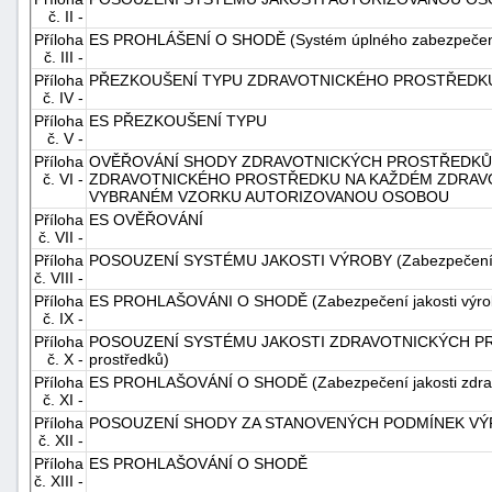
č. II -
"náhradě
Příloha
ES PROHLÁŠENÍ O SHODĚ (Systém úplného zabezpečení 
škod"
č. III -
Příloha
PŘEZKOUŠENÍ TYPU ZDRAVOTNICKÉHO PROSTŘEDK
č. IV -
Příloha
ES PŘEZKOUŠENÍ TYPU
č. V -
Příloha
OVĚŘOVÁNÍ SHODY ZDRAVOTNICKÝCH PROSTŘEDKŮ 
č. VI -
ZDRAVOTNICKÉHO PROSTŘEDKU NA KAŽDÉM ZDRAVO
VYBRANÉM VZORKU AUTORIZOVANOU OSOBOU
Příloha
ES OVĚŘOVÁNÍ
č. VII -
Příloha
POSOUZENÍ SYSTÉMU JAKOSTI VÝROBY (Zabezpečení ja
č. VIII -
Příloha
ES PROHLAŠOVÁNI O SHODĚ (Zabezpečení jakosti výro
č. IX -
Příloha
POSOUZENÍ SYSTÉMU JAKOSTI ZDRAVOTNICKÝCH PROST
č. X -
prostředků)
Příloha
ES PROHLAŠOVÁNÍ O SHODĚ (Zabezpečení jakosti zdrav
č. XI -
Příloha
POSOUZENÍ SHODY ZA STANOVENÝCH PODMÍNEK V
č. XII -
Příloha
ES PROHLAŠOVÁNÍ O SHODĚ
č. XIII -