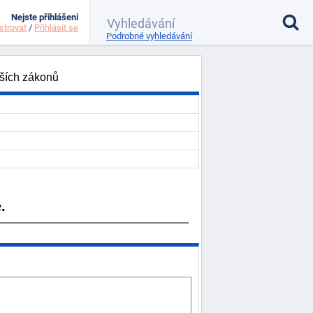
Nejste přihlášeni
strovat
/
Přihlásit se
Podrobné vyhledávání
lších zákonů
.