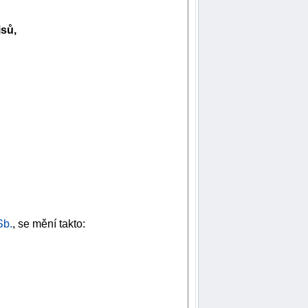
isů,
Sb.
, se mění takto: