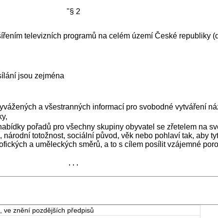
"§ 2
ířením televizních programů na celém území České republiky (dá
sílání jsou zejména
vyvážených a všestranných informací pro svobodné vytváření ná
ky,
nabídky pořadů pro všechny skupiny obyvatel se zřetelem na sv
 národní totožnost, sociální původ, věk nebo pohlaví tak, aby t
zofických a uměleckých směrů, a to s cílem posílit vzájemné por
. . .
, ve znění pozdějších předpisů