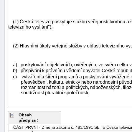
(1) Česká televize poskytuje službu veřejnosti tvorbou a š
televizního vysílání").
(2) Hlavními úkoly veřejné služby v oblasti televizního vy
a) poskytování objektivních, ověřených, ve svém celku 
b) přispívání k právnímu vědomí obyvatel České republi
c) vytváření a šíření programů a poskytování vyvážené 
přesvědčení, kulturu, etnický nebo národnostní původ,
rozmanitost názorů a politických, náboženských, filo
soudržnost pluralitní společnosti,
Obsah
předpisu:
ČÁST PRVNÍ -
Změna zákona č. 483/1991 Sb., o České televizi