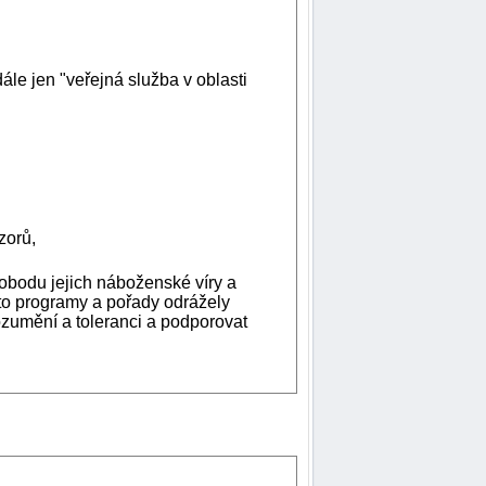
le jen "veřejná služba v oblasti
zorů,
obodu jejich náboženské víry a
yto programy a pořady odrážely
ozumění a toleranci a podporovat