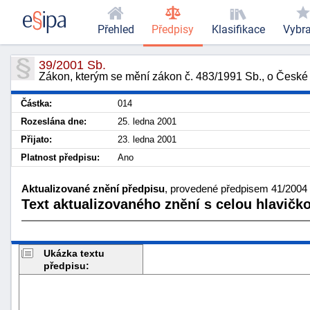
Přehled
Předpisy
Klasifikace
Vybr
39/2001 Sb.
Zákon, kterým se mění zákon č. 483/1991 Sb., o České 
Částka:
014
Rozeslána dne:
25. ledna 2001
Přijato:
23. ledna 2001
Platnost předpisu:
Ano
Aktualizované znění předpisu
, provedené předpisem 41/2004 
Text aktualizovaného znění s celou hlavičk
Ukázka textu
předpisu: