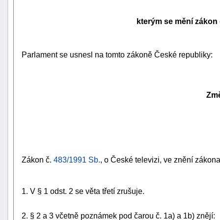
kterým se mění zákon 
Parlament se usnesl na tomto zákoně České republiky:
Změ
Zákon č.
483/1991 Sb.
, o České televizi, ve znění zákon
1. V § 1 odst. 2 se věta třetí zrušuje.
2. § 2 a 3 včetně poznámek pod čarou č. 1a) a 1b) znějí: