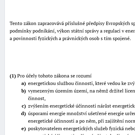
Tento zákon zapracovává příslušné předpisy Evropských s
podmínky podnikání, výkon státní správy a regulaci v energ
a povinnosti fyzických a právnických osob s tím spojené.
(1)
Pro účely tohoto zákona se rozumí
a
energetickou službou činnosti, které vedou ke zvý
b
vymezeným územím území, na němž držitel licence
činnost,
c
zvýšením energetické účinnosti nárůst energetic
d
úsporami energie množství ušetřené energie urč
energetické účinnosti a po něm, při zajištění nor
e
poskytovatelem energetických služeb fyzická nebo