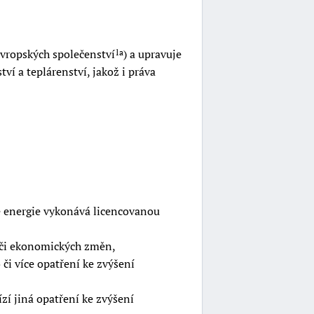
Evropských společenství
) a upravuje
1a
ví a teplárenství, jakož i práva
é energie vykonává licencovanou
h či ekonomických změn,
i více opatření ke zvýšení
zí jiná opatření ke zvýšení