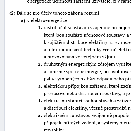
energetické účinnosti zařízení uživatele, či v rám
(2)
Dále se pro účely tohoto zákona rozumí
a
v elektroenergetice
1
distribuční soustavou vzájemně propojený
která jsou součástí přenosové soustavy, a 
k zajištění distribuce elektřiny na vymez
a telekomunikační techniky včetně elektri
a provozována ve veřejném zájmu,
2
druhotným energetickým zdrojem využiteln
a konečné spotřebě energie, při uvolňov
paliv vyrobených na bázi odpadů nebo při
3
elektrickou přípojkou zařízení, které za
přenosové nebo distribuční soustavy, a je
4
elektrickou stanicí soubor staveb a zaří
a distribuci elektřiny, včetně prostředků 
5
elektrizační soustavou vzájemně propojený
přípojek, přímých vedení, a systémy měřic
republiky,