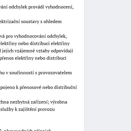
ování odchylek provádí vyhodnocení,
ektrizační soustavy s ohledem
žívá pro vyhodnocování odchylek,
lektřiny nebo distribuci elektřiny
d jejich vzájemné vztahy odpovídají
a přenos elektřiny nebo distribuci
rhu v součinnosti s provozovatelem
řipojeno k přenosové nebo distribuční
echna nezbytná zařízení; výrobna
služby k zajištění provozu