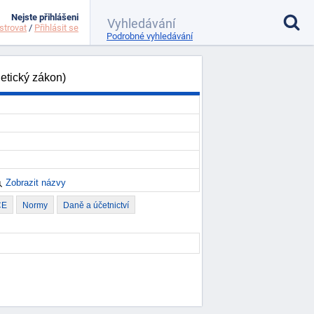
Nejste přihlášeni
strovat
/
Přihlásit se
Podrobné vyhledávání
etický zákon)
Zobrazit názvy
CE
Normy
Daně a účetnictví