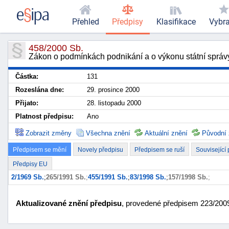
Přehled
Předpisy
Klasifikace
Vybr
458/2000 Sb.
Zákon o podmínkách podnikání a o výkonu státní správ
Částka:
131
Rozeslána dne:
29. prosince 2000
Přijato:
28. listopadu 2000
Platnost předpisu:
Ano
Zobrazit změny
Všechna znění
Aktuální znění
Původní 
Předpisem se mění
Novely předpisu
Předpisem se ruší
Související
Předpisy EU
2/1969 Sb.
;
265/1991 Sb.
;
455/1991 Sb.
;
83/1998 Sb.
;
157/1998 Sb.
;
Aktualizované znění předpisu
, provedené předpisem 223/2009