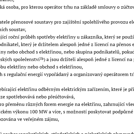
ká osoba, pro kterou operátor trhu na základě smlouvy o zúčt
ele přenosové soustavy pro zajištění spolehlivého provozu el
ních soustav,
cí roční průběh spotřeby elektřiny u zákazníka, který se pou
ikatel, který je držitelem alespoň jedné z licencí na přenos e
třiny nebo obchod s elektřinou, nebo skupina podnikatelů, poku
ských společenství
) a jsou držiteli alespoň jedné z licencí n
1b
robu elektřiny nebo obchod s elektřinou,
rh s regulační energií vypořádaný a organizovaný operátorem t
ebírající elektřinu odběrným elektrickým zařízením, které je p
uze spotřebovává nebo přeúčtovává,
pro přeměnu různých forem energie na elektřinu, zahrnující vš
rickém výkonu 100 MW a více, s možností poskytovat podpůrné 
ovozována ve veřejném zájmu,