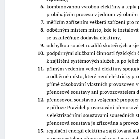
6
kombinovanou výrobou elektřiny a tepla p
probíhajícím procesu v jednom výrobním 
7
měřicím zařízením veškerá zařízení pro 
8
odběrným místem místo, kde je instalován
se uskutečňuje dodávka elektřiny,
9
odchylkou součet rozdílů skutečných a s
10
podpůrnými službami činnosti fyzických či
k zajištění systémových služeb, a po jejic
11
přímým vedením vedení elektřiny spojujíc
a odběrné místo, které není elektricky pr
přímé zásobování vlastních provozoven v
přenosové soustavy ani provozovatelem di
12
přenosovou soustavou vzájemně propojený
v příloze Pravidel provozování přenosové 
s elektrizačními soustavami sousedních st
přenosová soustava je zřizována a provo
13
regulační energií elektřina zajišťovaná a
provozovatelem přenosové soustavy v zah