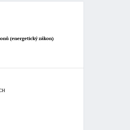
konů (energetický zákon)
ch