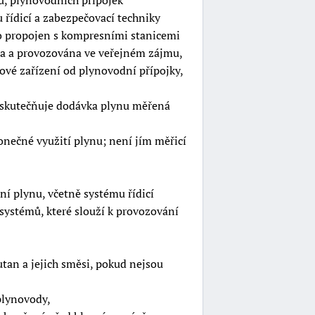
ů, plynovodních přípojek
u řídicí a zabezpečovací techniky
mo propojen s kompresními stanicemi
vána a provozována ve veřejném zájmu,
ové zařízení od plynovodní přípojky,
uskutečňuje dodávka plynu měřená
nečné využití plynu; není jím měřicí
ní plynu, včetně systému řídicí
 systémů, které slouží k provozování
utan a jejich směsi, pokud nejsou
plynovody,