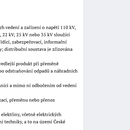
h vedení a zařízení o napětí 110 kV,
V, 22 kV, 25 kV nebo 35 kV sloužící
ídicí, zabezpečovací, informační
y; distribuční soustava je zřizována
vedlejší produkt při přeměně
ebo odstraňování odpadů a náhradních
stanici a mimo ní odbočením od vedení
nzaci, přeměnu nebo přenos
elektřiny, včetně elektrických
ní techniky, a to na území České