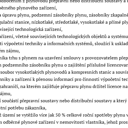
í odbočením z plynovodu přepravní nebo distribuční soustavy 
dběrného plynového zařízení,
a úpravu plynu, podzemní zásobníky plynu, zásobníky zkapalně
ulační stanice, nízkotlaké, středotlaké, vysokotlaké a přímé p
isející technologická zařízení,
ení, včetně souvisejících technologických objektů a systému 
sti výpočetní techniky a informačních systémů, sloužící k usk
ném zájmu,
tníka trhu s plynem na uzavření smlouvy s provozovatelem pře
m podzemního zásobníku plynu o zajištění příslušné licencovan
soubor vysokotlakých plynovodů a kompresních stanic a souvise
hniky a zařízení k přenosu informací pro činnosti výpočetní t
hraničí, na kterém zajišťuje přepravu plynu držitel licence n
zájmu,
oučástí přepravní soustavy nebo distribuční soustavy a který
stní potřebu zákazníka,
 území se vytěžilo více jak 50 % celkové roční spotřeby plynu 
dběrné plynové zařízení v nemovitosti vlastníka, jehož pros