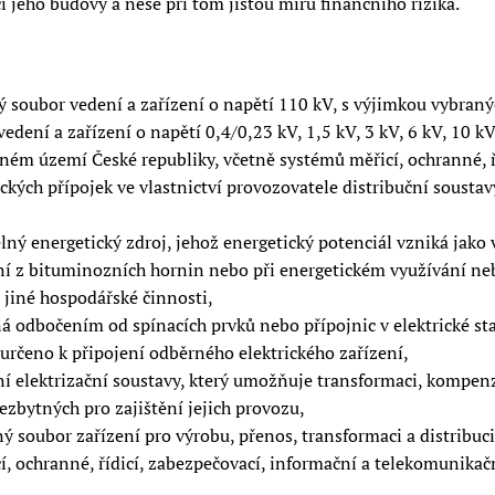
ci jeho budovy a nese při tom jistou míru finančního rizika.
 soubor vedení a zařízení o napětí 110 kV, s výjimkou vybranýc
vedení a zařízení o napětí 0,4/0,23 kV, 1,5 kV, 3 kV, 6 kV, 10 k
eném území České republiky, včetně systémů měřicí, ochranné, ř
ckých přípojek ve vlastnictví provozovatele distribuční soustav
ý energetický zdroj, jehož energetický potenciál vzniká jako 
ání z bituminozních hornin nebo při energetickém využívání n
 jiné hospodářské činnosti,
číná odbočením od spínacích prvků nebo přípojnic v elektrické 
 určeno k připojení odběrného elektrického zařízení,
zení elektrizační soustavy, který umožňuje transformaci, kompe
nezbytných pro zajištění jejich provozu,
 soubor zařízení pro výrobu, přenos, transformaci a distribuci 
í, ochranné, řídicí, zabezpečovací, informační a telekomunikač