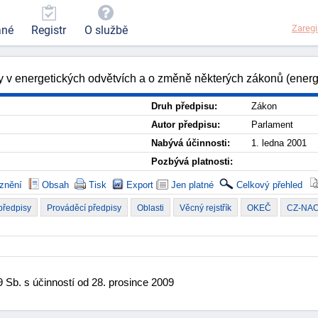
Zaregi
ané
Registr
O službě
y v energetických odvětvích a o změně některých zákonů (energ
Druh předpisu:
Zákon
Autor předpisu:
Parlament
Nabývá účinnosti:
1. ledna 2001
Pozbývá platnosti:
znění
Obsah
Tisk
Export
Jen platné
Celkový přehled
 předpisy
Prováděcí předpisy
Oblasti
Věcný rejstřík
OKEČ
CZ-NA
 Sb. s účinností od 28. prosince 2009