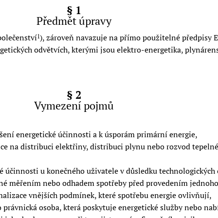
§ 1
Předmět úpravy
polečenství
), zároveň navazuje na přímo použitelné předpisy 
1
etických odvětvích, kterými jsou elektro-energetika, plynárenst
§ 2
Vymezení pojmů
šení energetické účinnosti a k úsporám primární energie,
 na distribuci elektřiny, distribuci plynu nebo rozvod tepeln
ké účinnosti u konečného uživatele v důsledku technologickýc
ené měřením nebo odhadem spotřeby před provedením jednoho č
malizace vnějších podmínek, které spotřebu energie ovlivňují,
 právnická osoba, která poskytuje energetické služby nebo nabí