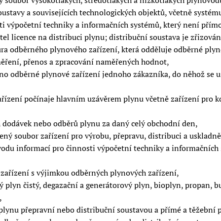
 soubor vysokotlakých, středotlakých a nízkotlakých plynovod
soustavy a souvisejících technologických objektů, včetně systém
sti výpočetní techniky a informačních systémů, který není pří
itel licence na distribuci plynu; distribuční soustava je zřizo
ra odběrného plynového zařízení, která odděluje odběrné plyn
měření, přenos a zpracování naměřených hodnot,
no odběrné plynové zařízení jednoho zákazníka, do něhož se 
ízení počínaje hlavním uzávěrem plynu včetně zařízení pro ko
h dodávek nebo odběrů plynu za daný celý obchodní den,
ý soubor zařízení pro výrobu, přepravu, distribuci a uskladně
vodu informací pro činnosti výpočetní techniky a informačních
zařízení s výjimkou odběrných plynových zařízení,
 plyn čistý, degazační a generátorový plyn, bioplyn, propan, b
,
lynu přepravní nebo distribuční soustavou a přímé a těžební 