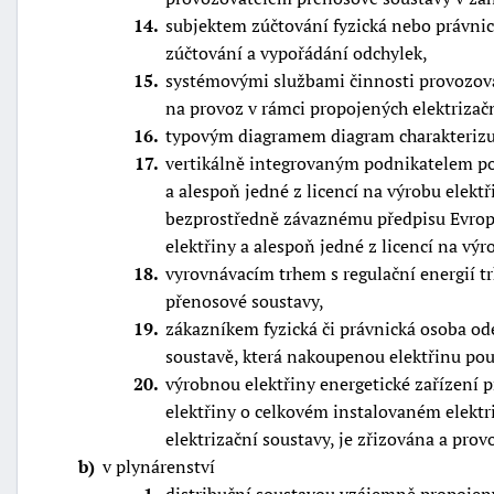
14
subjektem zúčtování fyzická nebo právnic
zúčtování a vypořádání odchylek,
15
systémovými službami činnosti provozovat
na provoz v rámci propojených elektrizač
16
typovým diagramem diagram charakterizují
17
vertikálně integrovaným podnikatelem podn
a alespoň jedné z licencí na výrobu elek
bezprostředně závaznému předpisu Evrop
elektřiny a alespoň jedné z licencí na vý
18
vyrovnávacím trhem s regulační energií t
přenosové soustavy,
19
zákazníkem fyzická či právnická osoba od
soustavě, která nakoupenou elektřinu po
20
výrobnou elektřiny energetické zařízení 
elektřiny o celkovém instalovaném elekt
elektrizační soustavy, je zřizována a pr
b
v plynárenství