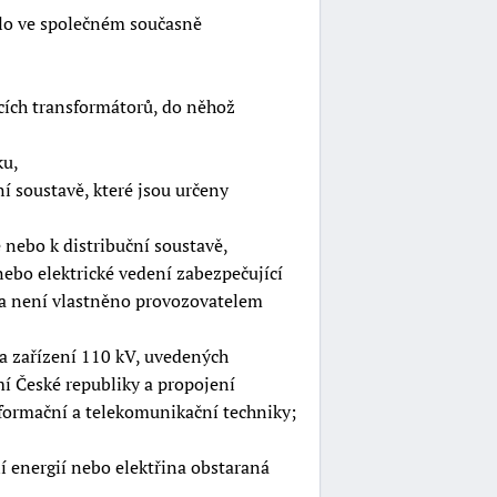
plo ve společném současně
cích transformátorů, do něhož
ku,
ní soustavě, které jsou určeny
 nebo k distribuční soustavě,
nebo elektrické vedení zabezpečující
 a není vlastněno provozovatelem
a zařízení 110 kV, uvedených
mí České republiky a propojení
nformační a telekomunikační techniky;
í energií nebo elektřina obstaraná