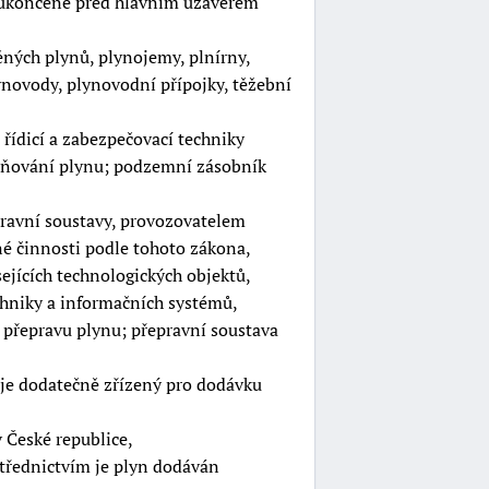
a ukončené před hlavním uzávěrem
ných plynů, plynojemy, plnírny,
lynovody, plynovodní přípojky, těžební
řídicí a zabezpečovací techniky
ladňování plynu; podzemní zásobník
pravní soustavy, provozovatelem
é činnosti podle tohoto zákona,
jících technologických objektů,
echniky a informačních systémů,
a přepravu plynu; přepravní soustava
 je dodatečně zřízený pro dodávku
v České republice,
třednictvím je plyn dodáván