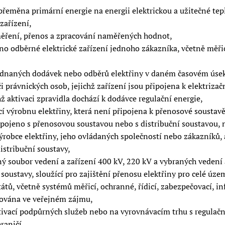
řeměna primární energie na energii elektrickou a užitečné te
zařízení,
měření, přenos a zpracování naměřených hodnot,
o odběrné elektrické zařízení jednoho zákazníka, včetně měři
jednaných dodávek nebo odběrů elektřiny v daném časovém úse
 právnických osob, jejichž zařízení jsou připojena k elektrizač
hž aktivaci zpravidla dochází k dodávce regulační energie,
í výrobnu elektřiny, která není připojena k přenosové soustavě
opojeno s přenosovou soustavou nebo s distribuční soustavou, 
ýrobce elektřiny, jeho ovládaných společností nebo zákazníků,
stribuční soustavy,
 soubor vedení a zařízení 400 kV, 220 kV a vybraných vedení 
soustavy, sloužící pro zajištění přenosu elektřiny pro celé úze
átů, včetně systémů měřicí, ochranné, řídicí, zabezpečovací, i
zována ve veřejném zájmu,
ktivací podpůrných služeb nebo na vyrovnávacím trhu s regulačn
raničí,