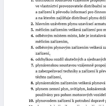
1
distribuční soustavou vzájemně propojený
ve vlastnictví provozovatele distribuční 
a zařízení k převodu informací pro činno
a na kterém zajišťuje distribuci plynu drž
2
hlavním uzávěrem plynu uzavírací armatu
3
měřicím zařízením veškerá zařízení pro 
4
odběrným místem místo, kde je instalová
měřicím zařízením,
5
odběrným plynovým zařízením veškerá zař
zařízení,
6
odchylkou rozdíl skutečných a sjednanýc
7
plynárenskou soustavou vzájemně propojen
a zabezpečovací techniky a zařízení k pře
těchto zařízení,
8
plynárenským zařízením veškerá plynová 
9
plynem zemní plyn, svítiplyn, koksárenský
používány pro pohon motorových vozidel
10
plynovodem zařízení k potrubní dopravě p