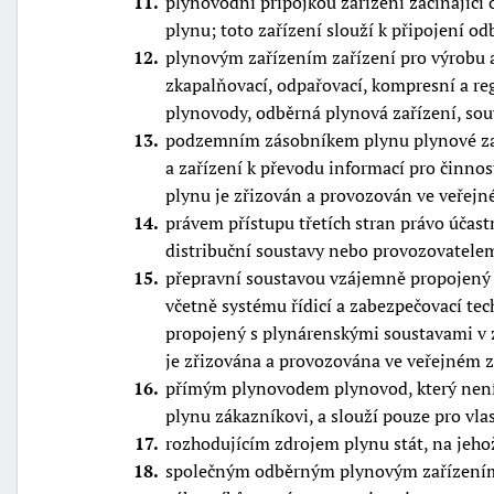
11
plynovodní přípojkou zařízení začínajíc
plynu; toto zařízení slouží k připojení o
12
plynovým zařízením zařízení pro výrobu 
zkapalňovací, odpařovací, kompresní a reg
plynovody, odběrná plynová zařízení, souv
13
podzemním zásobníkem plynu plynové zaříz
a zařízení k převodu informací pro činno
plynu je zřizován a provozován ve veřej
14
právem přístupu třetích stran právo účas
distribuční soustavy nebo provozovatele
15
přepravní soustavou vzájemně propojený 
včetně systému řídicí a zabezpečovací tec
propojený s plynárenskými soustavami v za
je zřizována a provozována ve veřejném 
16
přímým plynovodem plynovod, který není s
plynu zákazníkovi, a slouží pouze pro vla
17
rozhodujícím zdrojem plynu stát, na jehož
18
společným odběrným plynovým zařízením o