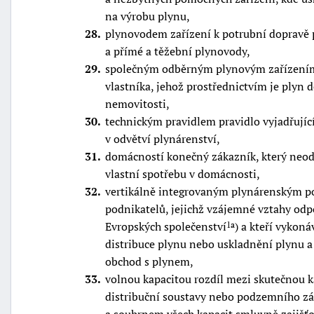
na výrobu plynu,
28
plynovodem zařízení k potrubní dopravě 
a přímé a těžební plynovody,
29
společným odběrným plynovým zařízením 
vlastníka, jehož prostřednictvím je ply
nemovitosti,
30
technickým pravidlem pravidlo vyjadřujíc
v odvětví plynárenství,
31
domácností konečný zákazník, který neode
vlastní spotřebu v domácnosti,
32
vertikálně integrovaným plynárenským p
podnikatelů, jejichž vzájemné vztahy od
Evropských společenství
) a kteří vykon
1a
distribuce plynu nebo uskladnění plynu a
obchod s plynem,
33
volnou kapacitou rozdíl mezi skutečnou 
distribuční soustavy nebo podzemního z