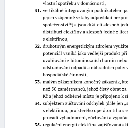
vlastní spotřebu v domácnosti,
31
vertikálně integrovaným podnikatelem po
jejich vzájemné vztahy odpovídají bezpr
společenství
) a jsou držiteli alespoň je
1a
distribuci elektřiny a alespoň jedné z li
s elektřinou,
32
druhotným energetickým zdrojem využitel
potenciál vzniká jako vedlejší produkt př
uvolňování z bituminozních hornin nebo 
odstraňování odpadů a náhradních paliv 
hospodářské činnosti,
33
malým zákazníkem konečný zákazník, kt
než 50 zaměstnanců, jehož čistý obrat za
Kč a jehož odběrné místo je připojeno k s
34
subjektem zúčtování odchylek (dále jen
s elektřinou, pro kterého operátor trhu s
provádí vyhodnocení, zúčtování a vypořá
35
regulační energií elektřina zajišťovaná a