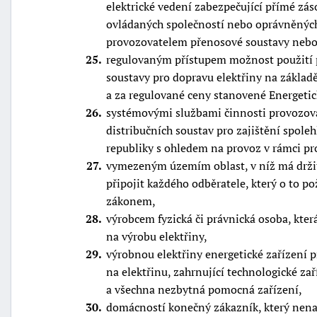
elektrické vedení zabezpečující přímé zá
ovládaných společností nebo oprávněných
provozovatelem přenosové soustavy nebo 
25
regulovaným přístupem možnost použití 
soustavy pro dopravu elektřiny na zákl
a za regulované ceny stanovené Energet
26
systémovými službami činnosti provozova
distribučních soustav pro zajištění spole
republiky s ohledem na provoz v rámci pr
27
vymezeným územím oblast, v níž má držite
připojit každého odběratele, který o to 
zákonem,
28
výrobcem fyzická či právnická osoba, která
na výrobu elektřiny,
29
výrobnou elektřiny energetické zařízení
na elektřinu, zahrnující technologické za
a všechna nezbytná pomocná zařízení,
30
domácností konečný zákazník, který nenak