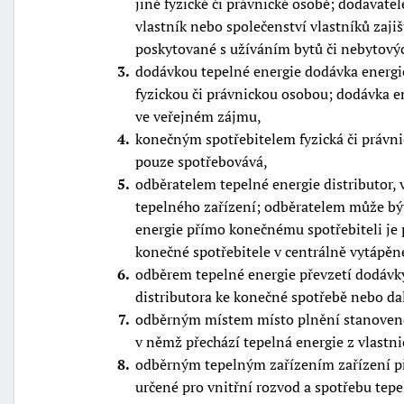
jiné fyzické či právnické osobě; dodavate
vlastník nebo společenství vlastníků zajiš
poskytované s užíváním bytů či nebytový
3
dodávkou tepelné energie dodávka energie
fyzickou či právnickou osobou; dodávka en
ve veřejném zájmu,
4
konečným spotřebitelem fyzická či právni
pouze spotřebovává,
5
odběratelem tepelné energie distributor, 
tepelného zařízení; odběratelem může být
energie přímo konečnému spotřebiteli j
konečné spotřebitele v centrálně vytápě
6
odběrem tepelné energie převzetí dodávk
distributora ke konečné spotřebě nebo da
7
odběrným místem místo plnění stanovené
v němž přechází tepelná energie z vlastni
8
odběrným tepelným zařízením zařízení př
určené pro vnitřní rozvod a spotřebu tepe