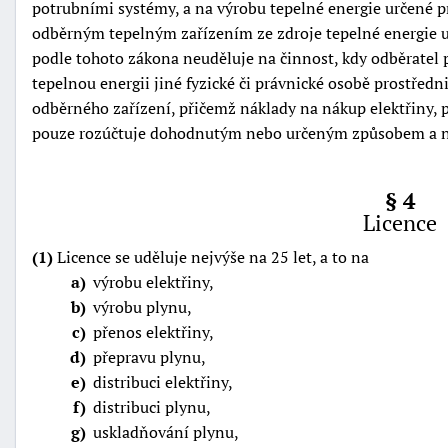
potrubními systémy, a na výrobu tepelné energie určené
odběrným tepelným zařízením ze zdroje tepelné energie u
podle tohoto zákona neuděluje na činnost, kdy odběratel 
tepelnou energii jiné fyzické či právnické osobě prostře
odběrného zařízení, přičemž náklady na nákup elektřiny, 
pouze rozúčtuje dohodnutým nebo určeným způsobem a ne
§ 4
Licence
(1)
Licence se uděluje nejvýše na 25 let, a to na
a
výrobu elektřiny,
b
výrobu plynu,
c
přenos elektřiny,
d
přepravu plynu,
e
distribuci elektřiny,
f
distribuci plynu,
g
uskladňování plynu,