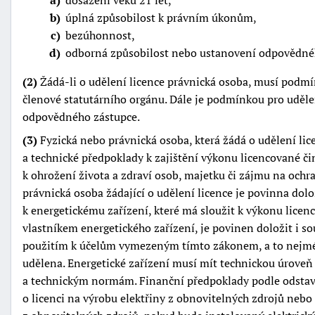
a
dosažení věku 21 let,
b
úplná způsobilost k právním úkonům,
c
bezúhonnost,
d
odborná způsobilost nebo ustanovení odpovědnéh
(2)
Žádá-li o udělení licence právnická osoba, musí podmín
členové statutárního orgánu. Dále je podmínkou pro uděle
odpovědného zástupce.
(3)
Fyzická nebo právnická osoba, která žádá o udělení lic
a technické předpoklady k zajištění výkonu licencované či
k ohrožení života a zdraví osob, majetku či zájmu na ochr
právnická osoba žádající o udělení licence je povinna dolo
k energetickému zařízení, které má sloužit k výkonu licenc
vlastníkem energetického zařízení, je povinen doložit i so
použitím k účelům vymezeným tímto zákonem, a to nejmén
udělena. Energetické zařízení musí mít technickou úrove
a technickým normám. Finanční předpoklady podle odstav
o licenci na výrobu elektřiny z obnovitelných zdrojů nebo 