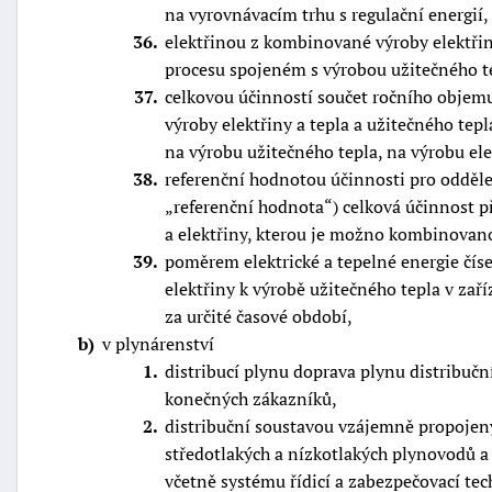
na vyrovnávacím trhu s regulační energií,
36
elektřinou z kombinované výroby elektřin
procesu spojeném s výrobou užitečného t
37
celkovou účinností součet ročního objem
výroby elektřiny a tepla a užitečného tep
na výrobu užitečného tepla, na výrobu el
38
referenční hodnotou účinnosti pro oddělen
referenční hodnota
) celková účinnost p
a elektřiny, kterou je možno kombinovano
39
poměrem elektrické a tepelné energie číse
elektřiny k výrobě užitečného tepla v zař
za určité časové období,
b
v plynárenství
1
distribucí plynu doprava plynu distribučn
konečných zákazníků,
2
distribuční soustavou vzájemně propojený
středotlakých a nízkotlakých plynovodů a 
včetně systému řídicí a zabezpečovací tec