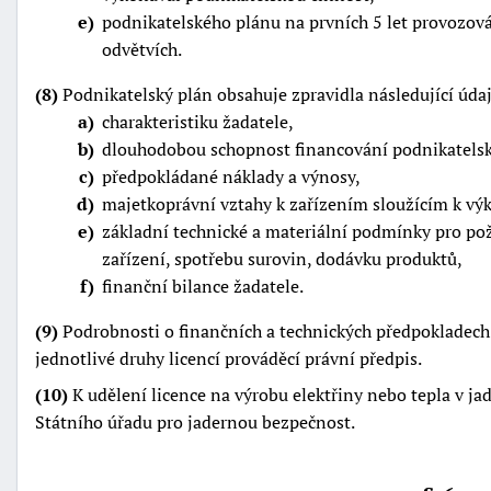
e
podnikatelského plánu na prvních 5 let provozová
odvětvích.
(8)
Podnikatelský plán obsahuje zpravidla následující údaj
a
charakteristiku žadatele,
b
dlouhodobou schopnost financování podnikatels
c
předpokládané náklady a výnosy,
d
majetkoprávní vztahy k zařízením sloužícím k vý
e
základní technické a materiální podmínky pro p
zařízení, spotřebu surovin, dodávku produktů,
f
finanční bilance žadatele.
(9)
Podrobnosti o finančních a technických předpokladech 
jednotlivé druhy licencí prováděcí právní předpis.
(10)
K udělení licence na výrobu elektřiny nebo tepla v ja
Státního úřadu pro jadernou bezpečnost.