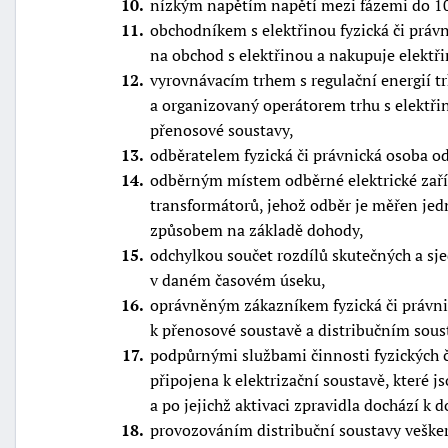
10
nízkým napětím napětí mezi fázemi do 1
11
obchodníkem s elektřinou fyzická či právn
na obchod s elektřinou a nakupuje elektři
12
vyrovnávacím trhem s regulační energií tr
a organizovaný operátorem trhu s elektři
přenosové soustavy,
13
odběratelem fyzická či právnická osoba ode
14
odběrným místem odběrné elektrické zaří
transformátorů, jehož odběr je měřen je
způsobem na základě dohody,
15
odchylkou součet rozdílů skutečných a s
v daném časovém úseku,
16
oprávněným zákazníkem fyzická či právni
k přenosové soustavě a distribučním sous
17
podpůrnými službami činnosti fyzických či
připojena k elektrizační soustavě, které j
a po jejichž aktivaci zpravidla dochází k d
18
provozováním distribuční soustavy vešker