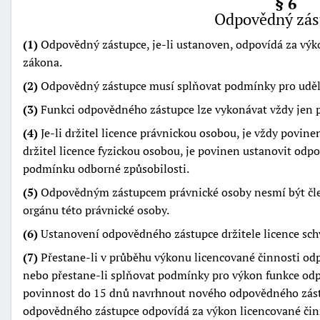
§ 6
Odpovědný zás
(1)
Odpovědný zástupce, je-li ustanoven, odpovídá za výk
zákona.
(2)
Odpovědný zástupce musí splňovat podmínky pro udělen
(3)
Funkci odpovědného zástupce lze vykonávat vždy jen pr
(4)
Je-li držitel licence právnickou osobou, je vždy povine
držitel licence fyzickou osobou, je povinen ustanovit od
podmínku odborné způsobilosti.
(5)
Odpovědným zástupcem právnické osoby nesmí být člen
orgánu této právnické osoby.
(6)
Ustanovení odpovědného zástupce držitele licence schv
(7)
Přestane-li v průběhu výkonu licencované činnosti od
nebo přestane-li splňovat podmínky pro výkon funkce odp
povinnost do 15 dnů navrhnout nového odpovědného zást
odpovědného zástupce odpovídá za výkon licencované činno