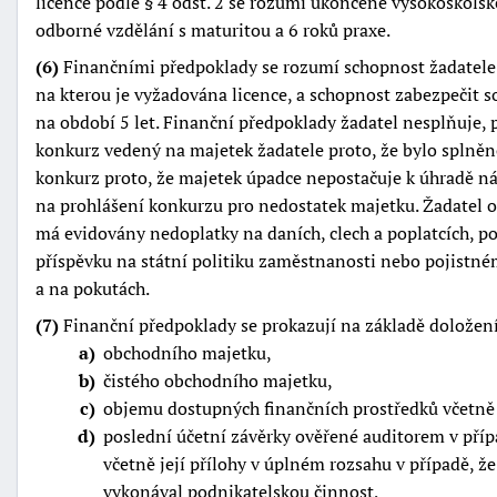
licence podle § 4 odst. 2 se rozumí ukončené vysokoškolsk
odborné vzdělání s maturitou a 6 roků praxe.
(6)
Finančními předpoklady se rozumí schopnost žadatele 
na kterou je vyžadována licence, a schopnost zabezpečit 
na období 5 let. Finanční předpoklady žadatel nesplňuje, 
konkurz vedený na majetek žadatele proto, že bylo splněn
konkurz proto, že majetek úpadce nepostačuje k úhradě n
na prohlášení konkurzu pro nedostatek majetku. Žadatel o 
má evidovány nedoplatky na daních, clech a poplatcích, p
příspěvku na státní politiku zaměstnanosti nebo pojistné
a na pokutách.
(7)
Finanční předpoklady se prokazují na základě doložen
a
obchodního majetku,
b
čistého obchodního majetku,
c
objemu dostupných finančních prostředků včetně 
d
poslední účetní závěrky ověřené auditorem v příp
včetně její přílohy v úplném rozsahu v případě, ž
vykonával podnikatelskou činnost,