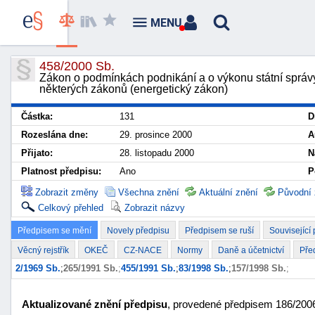
MENU
458/2000 Sb.
Zákon o podmínkách podnikání a o výkonu státní správ
některých zákonů (energetický zákon)
Částka:
131
D
Rozeslána dne:
29. prosince 2000
A
Přijato:
28. listopadu 2000
N
Platnost předpisu:
Ano
P
Zobrazit změny
Všechna znění
Aktuální znění
Původní 
Celkový přehled
Zobrazit názvy
Předpisem se mění
Novely předpisu
Předpisem se ruší
Související
Věcný rejstřík
OKEČ
CZ-NACE
Normy
Daně a účetnictví
Pře
2/1969 Sb.
;
265/1991 Sb.
;
455/1991 Sb.
;
83/1998 Sb.
;
157/1998 Sb.
;
Aktualizované znění předpisu
, provedené předpisem 186/2006 