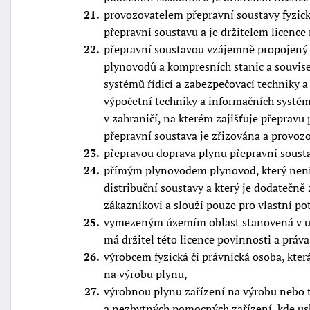
21
provozovatelem přepravní soustavy fyzick
přepravní soustavu a je držitelem licence
22
přepravní soustavou vzájemně propojený 
plynovodů a kompresních stanic a souvise
systémů řídicí a zabezpečovací techniky a
výpočetní techniky a informačních systé
v zahraničí, na kterém zajišťuje přepravu 
přepravní soustava je zřizována a provo
23
přepravou doprava plynu přepravní soust
24
přímým plynovodem plynovod, který není
distribuční soustavy a který je dodateč
zákazníkovi a slouží pouze pro vlastní p
25
vymezeným územím oblast stanovená v uděl
má držitel této licence povinnosti a prá
26
výrobcem fyzická či právnická osoba, která 
na výrobu plynu,
27
výrobnou plynu zařízení na výrobu nebo t
a nezbytných pomocných zařízení, kde usk