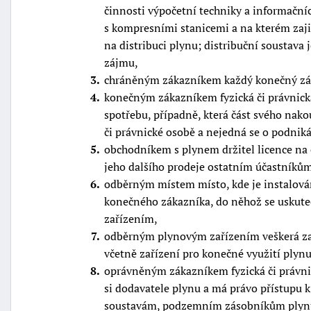
činnosti výpočetní techniky a informační
s kompresními stanicemi a na kterém zajiš
na distribuci plynu; distribuční soustava
zájmu,
3
chráněným zákazníkem každý konečný zá
4
konečným zákazníkem fyzická či právnická
spotřebu, případně, která část svého nak
či právnické osobě a nejedná se o podni
5
obchodníkem s plynem držitel licence na
jeho dalšího prodeje ostatním účastníkům
6
odběrným místem místo, kde je instalová
konečného zákazníka, do něhož se uskut
zařízením,
7
odběrným plynovým zařízením veškerá za
včetně zařízení pro konečné využití plynu
8
oprávněným zákazníkem fyzická či právnic
si dodavatele plynu a má právo přístupu k
soustavám, podzemním zásobníkům plynu