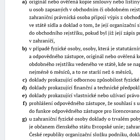
a
originál nebo ověřená kopie smlouvy nebo listiny
u osob zapsaných v obchodním či obdobném rejstří
zahraniční právnická osoba připojí výpis z obcho
ve státě sídla a doklad o tom, že její organizační
do obchodního rejstříku, pokud byl již její zápis
v zahraničí,
b
v případě fyzické osoby, osoby, která je statutár
a odpovědného zástupce, originál nebo ověřená ko
obdobného rejstříku vedeného ve státě, kde se na
nejméně 6 měsíců, a to ne starší než 6 měsíců,
c
doklady prokazující odbornou způsobilost fyzick
d
doklady prokazující finanční a technické předpokl
e
doklady prokazující vlastnické nebo užívací právo
f
prohlášení odpovědného zástupce, že souhlasí s 
do funkce odpovědného zástupce pro licencovanou 
g
u zahraniční fyzické osoby doklady o trvalém poby
je občanem členského státu Evropské unie; zahrani
České republiky organizační složku podniku, dok