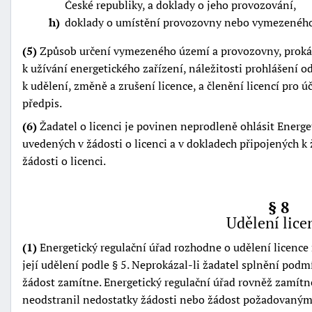
České republiky, a doklady o jeho provozování,
h
doklady o umístění provozovny nebo vymezenéh
(5)
Způsob určení vymezeného území a provozovny, prokáz
k užívání energetického zařízení, náležitosti prohlášení 
k udělení, změně a zrušení licence, a členění licencí pro ú
předpis.
(6)
Žadatel o licenci je povinen neprodleně ohlásit Ener
uvedených v žádosti o licenci a v dokladech připojených k ž
žádosti o licenci.
§ 8
Udělení lice
(1)
Energetický regulační úřad rozhodne o udělení licenc
její udělení podle § 5. Neprokázal-li žadatel splnění podm
žádost zamítne. Energetický regulační úřad rovněž zamítn
neodstranil nedostatky žádosti nebo žádost požadovaný