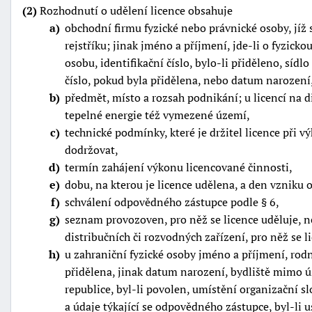
(2)
Rozhodnutí o udělení licence obsahuje
a
obchodní firmu fyzické nebo právnické osoby, jíž 
rejstříku; jinak jméno a příjmení, jde-li o fyzick
osobu, identifikační číslo, bylo-li přiděleno, sídlo
číslo, pokud byla přidělena, nebo datum narození
b
předmět, místo a rozsah podnikání; u licencí na di
tepelné energie též vymezené území,
c
technické podmínky, které je držitel licence při 
dodržovat,
d
termín zahájení výkonu licencované činnosti,
e
dobu, na kterou je licence udělena, a den vzniku 
f
schválení odpovědného zástupce podle § 6,
g
seznam provozoven, pro něž se licence uděluje, 
distribučních či rozvodných zařízení, pro něž se l
h
u zahraniční fyzické osoby jméno a příjmení, rodné 
přidělena, jinak datum narození, bydliště mimo ú
republice, byl-li povolen, umístění organizační sl
a údaje týkající se odpovědného zástupce, byl-li 