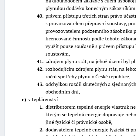
na dlouhodobém základě s cílem uspokoji
plynulou dodávku konečným zákazníkům
40
právem přístupu třetích stran právo účas
s provozovatelem přepravní soustavy, pr
provozovatelem podzemního zásobníku pl
licencované činnosti podle tohoto zákona
využít pouze současně s právem přístupu 
soustavám,
41
zdrojem plynu stát, na jehož území byl p
42
rozhodujícím zdrojem plynu stát, na jehož
roční spotřeby plynu v České republice,
43
odchylkou rozdíl skutečných a sjednanýc
obchodním dni,
c
v teplárenství
1
distributorem tepelné energie vlastník n
kterým se tepelná energie dopravuje nebo
jiné fyzické či právnické osobě,
2
dodavatelem tepelné energie fyzická či pr