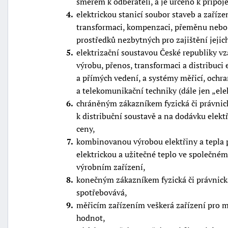
směrem k odběrateli, a je určeno k připoj
"náhradě
4
elektrickou stanicí soubor staveb a zaříze
škod"
transformaci, kompenzaci, přeměnu nebo p
prostředků nezbytných pro zajištění jejic
5
elektrizační soustavou České republiky v
výrobu, přenos, transformaci a distribuci 
a přímých vedení, a systémy měřicí, ochra
a telekomunikační techniky (dále jen
ele
6
chráněným zákazníkem fyzická či právnick
k distribuční soustavě a na dodávku elekt
ceny,
7
kombinovanou výrobou elektřiny a tepla 
elektrickou a užitečné teplo ve společné
výrobním zařízení,
8
konečným zákazníkem fyzická či právnick
spotřebovává,
9
měřicím zařízením veškerá zařízení pro 
hodnot,