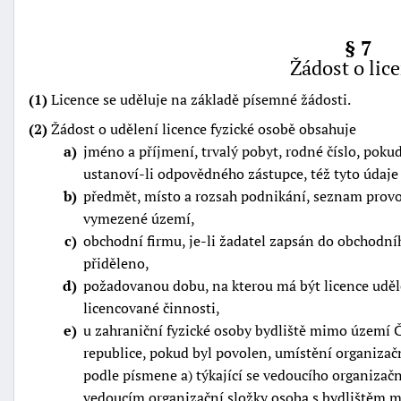
§ 7
Žádost o lice
(1)
Licence se uděluje na základě písemné žádosti.
(2)
Žádost o udělení licence fyzické osobě obsahuje
a
jméno a příjmení, trvalý pobyt, rodné číslo, pok
ustanoví-li odpovědného zástupce, též tyto údaje
b
předmět, místo a rozsah podnikání, seznam provoz
vymezené území,
c
obchodní firmu, je-li žadatel zapsán do obchodního 
přiděleno,
d
požadovanou dobu, na kterou má být licence udě
licencované činnosti,
e
u zahraniční fyzické osoby bydliště mimo území Č
republice, pokud byl povolen, umístění organizač
podle písmene a) týkající se vedoucího organiza
vedoucím organizační složky osoba s bydlištěm m