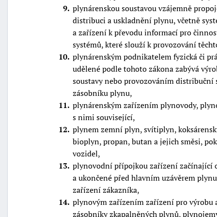
9
plynárenskou soustavou vzájemně propoje
distribuci a uskladnění plynu, včetně sys
a zařízení k převodu informací pro činnos
systémů, které slouží k provozování těcht
10
plynárenským podnikatelem fyzická či prá
udělené podle tohoto zákona zabývá výr
soustavy nebo provozováním distribučn
zásobníku plynu,
11
plynárenským zařízením plynovody, plyno
s nimi související,
12
plynem zemní plyn, svítiplyn, koksárenský
bioplyn, propan, butan a jejich směsi, 
vozidel,
13
plynovodní přípojkou zařízení začínající
a ukončené před hlavním uzávěrem plynu
zařízení zákazníka,
14
plynovým zařízením zařízení pro výrobu 
zásobníky zkapalněných plynů, plynojemy,