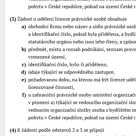
pobytu v České republice, pokud na území České 
(3)
Žádost o udělení licence právnické osobě obsahuje
a
obchodní firmu nebo název a sídlo právnické osob
a identifikační číslo, pokud byla přidělena, a byd
statutárního orgánu nebo jsou jeho členy, a způs
b
předmět, místo a rozsah podnikání, seznam provoz
vymezené území,
c
identifikační číslo, bylo-li přiděleno,
d
údaje týkající se odpovědného zástupce,
e
požadovanou dobu, na kterou má být licence udě
licencované činnosti,
f
u zahraniční právnické osoby umístění organizačn
v písmeni a) týkající se vedoucího organizační s
vedoucím organizační složky osoba s bydlištěm m
pobytu v České republice, pokud na území České 
(4)
K žádosti podle odstavců 2 a 3 se připojí