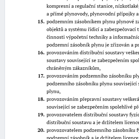
kompresní a regulační stanice, nízkotlaké
a přímé plynovody, plynovodní přípojky a
15
podzemním zásobníkem plynu plynové zaří
objektů a systému řídicí a zabezpečovací 
činnosti výpočetní techniky a informační
podzemní zásobník plynu je zřizován a 
16
provozováním distribuční soustavy vešker
soustavy související se zabezpečením spo
chráněným zákazníkům,
17
provozováním podzemního zásobníku plyn
podzemního zásobníku plynu související
plynu,
18
provozováním přepravní soustavy veškerá
související se zabezpečením spolehlivé p
19
provozovatelem distribuční soustavy fyzic
distribuční soustavu a je držitelem licenc
20
provozovatelem podzemního zásobníku fyz
podzemní zásobník a je držitelem licence