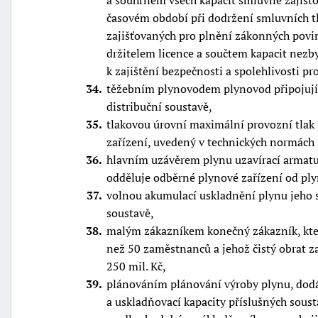
a souhrnem všech kapacit smluvně zajišť
časovém období při dodržení smluvních tl
zajišťovaných pro plnění zákonných povin
držitelem licence a součtem kapacit nezby
k zajištění bezpečnosti a spolehlivosti p
34
těžebním plynovodem plynovod připojujíc
distribuční soustavě,
35
tlakovou úrovní maximální provozní tlak
zařízení, uvedený v technických normách 
36
hlavním uzávěrem plynu uzavírací armatu
odděluje odběrné plynové zařízení od ply
37
volnou akumulací uskladnění plynu jeho s
soustavě,
38
malým zákazníkem konečný zákazník, kt
než 50 zaměstnanců a jehož čistý obrat z
250 mil. Kč,
39
plánováním plánování výroby plynu, dodáv
a uskladňovací kapacity příslušných sou