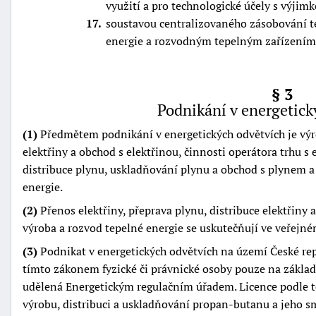
využití a pro technologické účely s výjim
17
soustavou centralizovaného zásobování t
energie a rozvodným tepelným zařízením
§ 3
Podnikání v energetick
(1)
Předmětem podnikání v energetických odvětvích je výrob
elektřiny a obchod s elektřinou, činnosti operátora trhu s 
distribuce plynu, uskladňování plynu a obchod s plynem a
energie.
(2)
Přenos elektřiny, přeprava plynu, distribuce elektřiny 
výroba a rozvod tepelné energie se uskutečňují ve veřejn
(3)
Podnikat v energetických odvětvích na území České r
tímto zákonem fyzické či právnické osoby pouze na základě
udělená Energetickým regulačním úřadem. Licence podle t
výrobu, distribuci a uskladňování propan-butanu a jeho sm