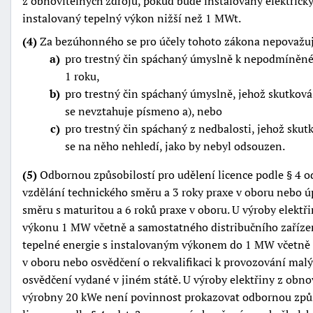
z obnovitelných zdrojů, pokud bude instalovaný elektrick
instalovaný tepelný výkon nižší než 1 MWt.
(4)
Za bezúhonného se pro účely tohoto zákona nepovažuj
a
pro trestný čin spáchaný úmyslně k nepodmíněné
1 roku,
b
pro trestný čin spáchaný úmyslně, jehož skutková
se nevztahuje písmeno a), nebo
c
pro trestný čin spáchaný z nedbalosti, jehož sku
se na něho nehledí, jako by nebyl odsouzen.
(5)
Odbornou způsobilostí pro udělení licence podle § 4 o
vzdělání technického směru a 3 roky praxe v oboru nebo ú
směru s maturitou a 6 roků praxe v oboru. U výroby elektř
výkonu 1 MW včetně a samostatného distribučního zařízen
tepelné energie s instalovaným výkonem do 1 MW včetně p
v oboru nebo osvědčení o rekvalifikaci k provozování ma
osvědčení vydané v jiném státě. U výroby elektřiny z obn
výrobny 20 kWe není povinnost prokazovat odbornou způs