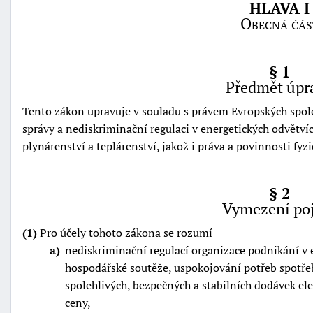
HLAVA I
Obecná čás
§ 1
Předmět úpr
Tento zákon upravuje v souladu s právem Evropských spol
správy a nediskriminační regulaci v energetických odvětvíc
plynárenství a teplárenství, jakož i práva a povinnosti fyz
§ 2
Vymezení po
(1)
Pro účely tohoto zákona se rozumí
+náhrady
a
nediskriminační regulací organizace podnikání v 
hospodářské soutěže, uspokojování potřeb spotřebi
spolehlivých, bezpečných a stabilních dodávek elek
ceny,