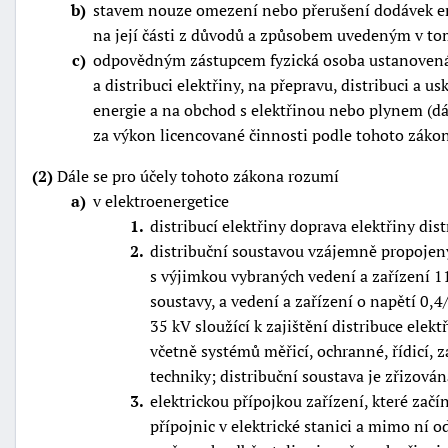
b
stavem nouze omezení nebo přerušení dodávek en
na její části z důvodů a způsobem uvedeným v to
c
odpovědným zástupcem fyzická osoba ustanovená 
a distribuci elektřiny, na přepravu, distribuci a 
energie a na obchod s elektřinou nebo plynem (dá
za výkon licencované činnosti podle tohoto zákon
-
(2)
Dále se pro účely tohoto zákona rozumí
náhrady
a
v elektroenergetice
1
distribucí elektřiny doprava elektřiny dis
2
distribuční soustavou vzájemně propojený
s výjimkou vybraných vedení a zařízení 11
soustavy, a vedení a zařízení o napětí 0,4
35 kV sloužící k zajištění distribuce ele
včetně systémů měřicí, ochranné, řídicí,
techniky; distribuční soustava je zřizov
3
elektrickou přípojkou zařízení, které za
přípojnic v elektrické stanici a mimo ní 