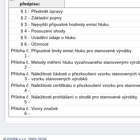
předpisu:
"náhradě
§ 1 -
Předmět úpravy
škod"
§ 2 -
Základní pojmy
§ 3 -
Nejvyšší přípustné hodnoty emisí hluku
§ 4 -
Posouzení shody
§ 5 -
Uvádění údaje o hluku
§ 6 -
Účinnost
Příloha č.
Přípustné limity emisí hluku pro stanovené výrobky
1 -
Příloha č.
Metody měření hluku vyzařovaného stanovenými výro
2 -
Příloha č.
Náležitosti žádosti o přezkoušení vzorku stanovených v
3 -
vzorku stanovených výrobků
Příloha č.
Náležitosti certifikátu o přezkoušení vzorku pro stano
4 -
Příloha č.
Náležitosti prohlášení o shodě pro stanovené výrobky
5 -
Příloha č.
Vzory značek
6 -
© ESIPA s.r.o. 2002-2026