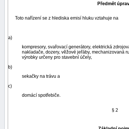
Předmět úpra
Toto nařízení se z hlediska emisí hluku vztahuje na
a)
kompresory, svařovací generátory, elektrická zdrojová
nakladače,
dozery
, věžové jeřáby, mechanizovaná ruč
výrobky určeny pro stavební účely,
b)
sekačky na trávu a
c)
domácí spotřebiče.
+náhrady
§ 2
Základní poj