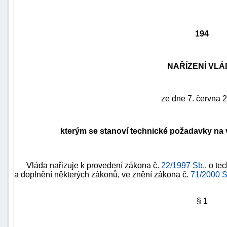
194
NAŘÍZENÍ VLÁ
ze dne 7. června 
kterým se stanoví technické požadavky na 
náhrady
škody
Vláda nařizuje k provedení zákona č.
22/1997 Sb.
, o t
a doplnění některých zákonů, ve znění zákona č.
71/2000 S
§ 1