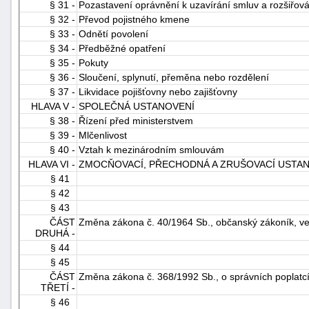
§ 31 -
Pozastavení oprávnění k uzavírání smluv a rozšiřov
§ 32 -
Převod pojistného kmene
§ 33 -
Odnětí povolení
§ 34 -
Předběžné opatření
§ 35 -
Pokuty
§ 36 -
Sloučení, splynutí, přeměna nebo rozdělení
§ 37 -
Likvidace pojišťovny nebo zajišťovny
HLAVA V -
SPOLEČNÁ USTANOVENÍ
§ 38 -
Řízení před ministerstvem
§ 39 -
Mlčenlivost
§ 40 -
Vztah k mezinárodním smlouvám
HLAVA VI -
ZMOCŇOVACÍ, PŘECHODNÁ A ZRUŠOVACÍ USTA
§ 41
§ 42
§ 43
ČÁST
Změna zákona č. 40/1964 Sb., občanský zákoník, ve
DRUHÁ -
§ 44
§ 45
ČÁST
Změna zákona č. 368/1992 Sb., o správních poplatcí
TŘETÍ -
§ 46