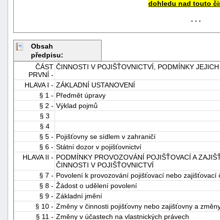
dohledu nad touto či
. . .
Obsah
předpisu:
ČÁST
ČINNOSTI V POJIŠŤOVNICTVÍ, PODMÍNKY JEJI
PRVNÍ -
HLAVA I -
ZÁKLADNÍ USTANOVENÍ
§ 1 -
Předmět úpravy
§ 2 -
Výklad pojmů
§ 3
§ 4
§ 5 -
Pojišťovny se sídlem v zahraničí
§ 6 -
Státní dozor v pojišťovnictví
HLAVA II -
PODMÍNKY PROVOZOVÁNÍ POJIŠŤOVACÍ A ZAJIŠ
ČINNOSTI V POJIŠŤOVNICTVÍ
§ 7 -
Povolení k provozování pojišťovací nebo zajišťovací 
§ 8 -
Žádost o udělení povolení
§ 9 -
Základní jmění
§ 10 -
Změny v činnosti pojišťovny nebo zajišťovny a změny
§ 11 -
Změny v účastech na vlastnických právech