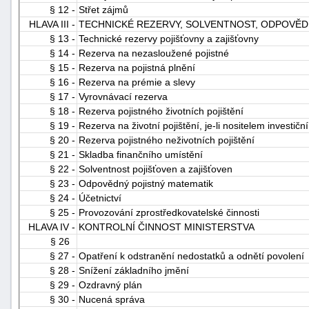
§ 12 -
Střet zájmů
HLAVA III -
TECHNICKÉ REZERVY, SOLVENTNOST, ODPOVĚDN
§ 13 -
Technické rezervy pojišťovny a zajišťovny
§ 14 -
Rezerva na nezasloužené pojistné
§ 15 -
Rezerva na pojistná plnění
§ 16 -
Rezerva na prémie a slevy
§ 17 -
Vyrovnávací rezerva
§ 18 -
Rezerva pojistného životních pojištění
§ 19 -
Rezerva na životní pojištění, je-li nositelem investiční
§ 20 -
Rezerva pojistného neživotních pojištění
§ 21 -
Skladba finančního umístění
§ 22 -
Solventnost pojišťoven a zajišťoven
§ 23 -
Odpovědný pojistný matematik
§ 24 -
Účetnictví
§ 25 -
Provozování zprostředkovatelské činnosti
HLAVA IV -
KONTROLNÍ ČINNOST MINISTERSTVA
§ 26
§ 27 -
Opatření k odstranění nedostatků a odnětí povolení
§ 28 -
Snížení základního jmění
§ 29 -
Ozdravný plán
§ 30 -
Nucená správa