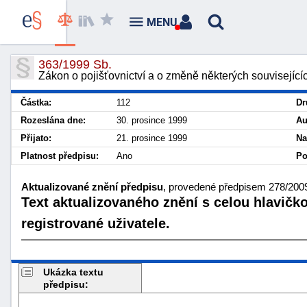
MENU
363/1999 Sb.
Zákon o pojišťovnictví a o změně některých souvisejícíc
Částka:
112
Dr
Rozeslána dne:
30. prosince 1999
Au
Přijato:
21. prosince 1999
Na
Platnost předpisu:
Ano
Po
Aktualizované znění předpisu
, provedené předpisem 278/2009 
Text aktualizovaného znění s celou hlavičk
registrované uživatele.
Ukázka textu
předpisu: