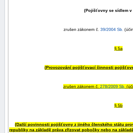
"náhradě
(Pojišťovny se sídlem v 
škod"
zrušen zákonem č.
39/2004 Sb.
(účin
§ 5a
(Provozování pojišťovací činnosti pojišťov
zrušen zákonem č.
278/2009 Sb.
(úči
§ 5b
(Další povinnosti pojišťovny z jiného členského státu pro
republiky na základě práva zřizovat pobočky nebo na zákla