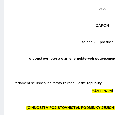
363
ZÁKON
ze dne 21. prosince
o pojišťovnictví a o změně některých související
náhrady
škody
Parlament se usnesl na tomto zákoně České republiky:
ČÁST PRVNÍ
(ČINNOSTI V POJIŠŤOVNICTVÍ, PODMÍNKY JEJIC