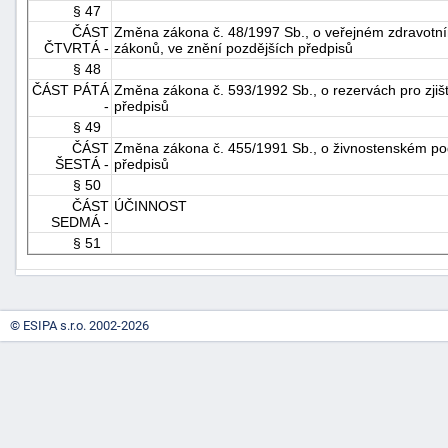
§ 47
ČÁST
Změna zákona č. 48/1997 Sb., o veřejném zdravotním
ČTVRTÁ -
zákonů, ve znění pozdějších předpisů
§ 48
ČÁST PÁTÁ
Změna zákona č. 593/1992 Sb., o rezervách pro zjišt
-
předpisů
§ 49
ČÁST
Změna zákona č. 455/1991 Sb., o živnostenském pod
ŠESTÁ -
předpisů
§ 50
ČÁST
ÚČINNOST
SEDMÁ -
§ 51
© ESIPA s.r.o. 2002-2026