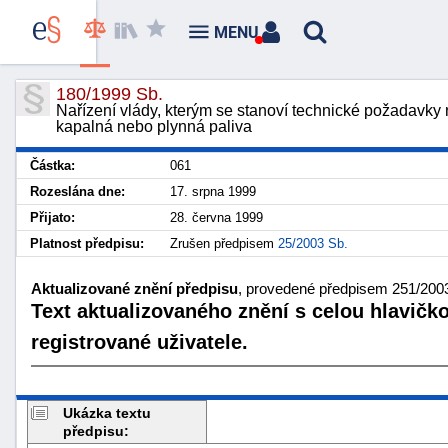
MENU
180/1999 Sb.
Nařízení vlády, kterým se stanoví technické požadavky n
kapalná nebo plynná paliva
Částka:
061
Rozeslána dne:
17. srpna 1999
Přijato:
28. června 1999
Platnost předpisu:
Zrušen předpisem
25/2003 Sb.
Aktualizované znění předpisu
, provedené předpisem 251/2003
Text aktualizovaného znění s celou hlavičk
registrované uživatele.
Ukázka textu
předpisu: