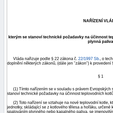
NAŘÍZENÍ VLÁ
kterým se stanoví technické požadavky na účinnost te
plynná paliv
Vláda nařizuje podle § 22 zákona č.
22/1997 Sb.
, o tec
doplnění některých zákonů, (dále jen "zákon") k provedení §
náhrady
§ 1
škody
(1) Tímto nařízením se v souladu s právem Evropských s
stanoví technické požadavky na účinnost teplovodních kotlů
(2) Toto nařízení se vztahuje na nové teplovodní kotle, 
jednotky, skládající se z kotlového tělesa a hořáku, určené
spalováním plynného nebo kapalného paliva, se jmenovitý