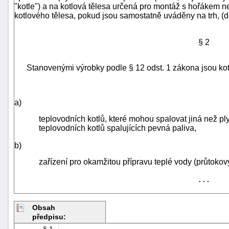
"kotle") a na kotlová tělesa určená pro montáž s hořákem 
kotlového tělesa, pokud jsou samostatně uváděny na trh, (d
§ 2
Stanovenými výrobky podle § 12 odst. 1 zákona jsou kot
a)
teplovodních kotlů, které mohou spalovat jiná než p
teplovodních kotlů spalujících pevná paliva,
b)
zařízení pro okamžitou přípravu teplé vody (průtokov
+náhrady
. . .
Obsah
předpisu:
§ 1