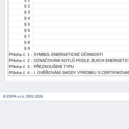
§ 2
§ 3
§ 4
§ 5
§ 6
§ 7
§ 8
§ 9
-
Příloha č. 1 -
SYMBOL ENERGETICKÉ ÚČINNOSTI
náhrady
Příloha č. 2 -
OZNAČOVÁNÍ KOTLŮ PODLE JEJICH ENERGETIC
Příloha č. 3 -
PŘEZKOUŠENÍ TYPU
Příloha č. 4 -
I. OVĚŘOVÁNÍ SHODY VÝROBKU S CERTIFIKOV
© ESIPA s.r.o. 2002-2026