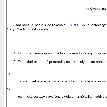
kterým se st
Vláda nařizuje podle § 22 zákona č.
22/1997 Sb.
, o technický
4 a § 13 odst. 2 a 4 zákona:
(1) Tímto nařízením se v souladu s právem Evropských společ
(2) Za osobní ochranné prostředky se pro účely tohoto nařízen
a)
zařízení nebo prostředky určené k tomu, aby byly nošeny n
b)
technické sestavy vytvořené výrobcem z několika nedílně s
c)