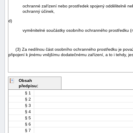
ochranné zařízení nebo prostředek spojený oddělitelně neb
ochranný účinek,
d)
vyměnitelné součástky osobního ochranného prostředku (ná
(3) Za nedílnou část osobního ochranného prostředku je považo
připojení k jinému vnějšímu dodatečnému zařízení, a to i tehdy, jes
Obsah
předpisu:
§ 1
§ 2
§ 3
§ 4
§ 5
§ 6
§ 7