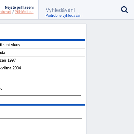
Nejste přihlášeni
strovat
/
Přihlásit se
Podrobné vyhledávání
řízení vlády
áda
 září 1997
 května 2004
.