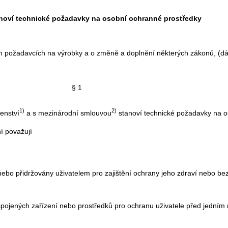
anoví technické požadavky na osobní ochranné prostředky
ch požadavcích na výrobky a o změně a doplnění některých zákonů, (dál
§ 1
1)
2)
enství
a s mezinárodní smlouvou
stanoví technické požadavky na o
í považují
ebo přidržovány uživatelem pro zajištění ochrany jeho zdraví nebo bez
pojených zařízení nebo prostředků pro ochranu uživatele před jedním 