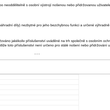
o neoddělitelně s osobní výstrojí nošenou nebo přidržovanou uživatelem
hradní díly) nezbytné pro jeho bezchybnou funkci a určené výhradně 
váno jakékoliv příslušenství uváděné na trh společně s osobním och
tliže toto příslušenství není určeno pro stálé nošení nebo přidržování 
. . .