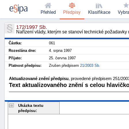
Přehled
Předpisy
Klasifikace
Vybr
172/1997 Sb.
Nařízení vlády, kterým se stanoví technické požadavky
Částka:
061
Rozeslána dne:
4. srpna 1997
Přijato:
25. června 1997
Platnost předpisu:
Zrušen předpisem
21/2003 Sb.
Aktualizované znění předpisu
, provedené předpisem 251/2003
Text aktualizovaného znění s celou hlavičk
Ukázka textu
předpisu: