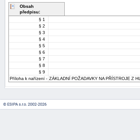
Obsah
předpisu:
§ 1
§ 2
§ 3
§ 4
§ 5
§ 6
-
§ 7
náhrady
§ 8
§ 9
Příloha k nařízení -
ZÁKLADNÍ POŽADAVKY NA PŘÍSTROJE Z 
© ESIPA s.r.o. 2002-2026