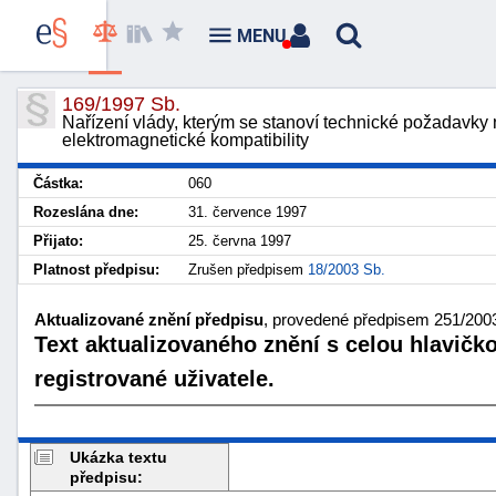
MENU
169/1997 Sb.
Nařízení vlády, kterým se stanoví technické požadavky n
elektromagnetické kompatibility
Částka:
060
Rozeslána dne:
31. července 1997
Přijato:
25. června 1997
Platnost předpisu:
Zrušen předpisem
18/2003 Sb.
Aktualizované znění předpisu
, provedené předpisem 251/2003
Text aktualizovaného znění s celou hlavičk
registrované uživatele.
Ukázka textu
předpisu: