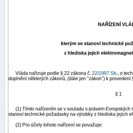
NAŘÍZENÍ VLÁ
kterým se stanoví technické po
z hlediska jejich elektromagnet
Vláda nařizuje podle § 22 zákona č.
22/1997 Sb.
, o tec
doplnění některých zákonů, (dále jen "zákon") k provedení §
náhrady
škody
§ 1
(1) Tímto nařízením se v souladu s právem Evropských s
stanoví technické požadavky na výrobky z hlediska jejich el
(2) Pro účely tohoto nařízení se považuje: