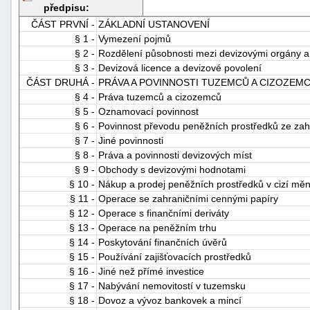
předpisu:
ČÁST PRVNÍ -
ZÁKLADNÍ USTANOVENÍ
§ 1 -
Vymezení pojmů
§ 2 -
Rozdělení působnosti mezi devizovými orgány a
§ 3 -
Devizová licence a devizové povolení
ČÁST DRUHÁ -
PRÁVA A POVINNOSTI TUZEMCŮ A CIZOZEM
§ 4 -
Práva tuzemců a cizozemců
§ 5 -
Oznamovací povinnost
-
§ 6 -
Povinnost převodu peněžních prostředků ze zah
náhrady
§ 7 -
Jiné povinnosti
§ 8 -
Práva a povinnosti devizových míst
§ 9 -
Obchody s devizovými hodnotami
§ 10 -
Nákup a prodej peněžních prostředků v cizí měn
§ 11 -
Operace se zahraničními cennými papíry
§ 12 -
Operace s finančními deriváty
§ 13 -
Operace na peněžním trhu
§ 14 -
Poskytování finančních úvěrů
§ 15 -
Používání zajišťovacích prostředků
§ 16 -
Jiné než přímé investice
§ 17 -
Nabývání nemovitostí v tuzemsku
§ 18 -
Dovoz a vývoz bankovek a mincí