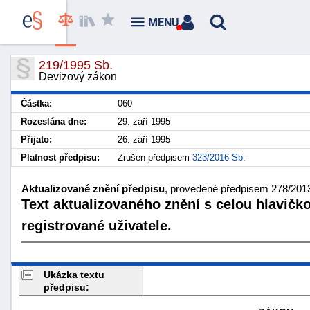
MENU
219/1995 Sb.
Devizový zákon
Částka:
060
Rozeslána dne:
29. září 1995
Přijato:
26. září 1995
Platnost předpisu:
Zrušen předpisem
323/2016 Sb.
Aktualizované znění předpisu
, provedené předpisem 278/2013 
Text aktualizovaného znění s celou hlavičk
registrované uživatele.
Ukázka textu
předpisu: