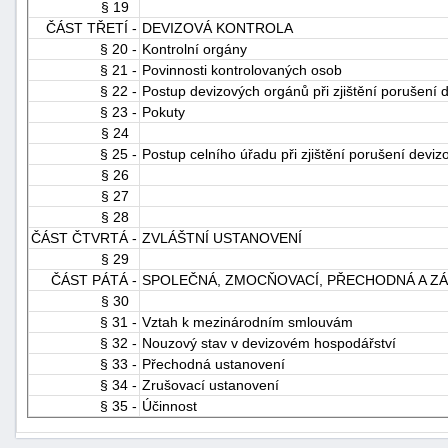
§ 19
"náhradě
ČÁST TŘETÍ -
DEVIZOVÁ KONTROLA
škod"
§ 20 -
Kontrolní orgány
§ 21 -
Povinnosti kontrolovaných osob
§ 22 -
Postup devizových orgánů při zjištění porušení 
§ 23 -
Pokuty
§ 24
§ 25 -
Postup celního úřadu při zjištění porušení devi
§ 26
§ 27
§ 28
ČÁST ČTVRTÁ -
ZVLÁŠTNÍ USTANOVENÍ
§ 29
ČÁST PÁTÁ -
SPOLEČNÁ, ZMOCŇOVACÍ, PŘECHODNÁ A Z
§ 30
§ 31 -
Vztah k mezinárodním smlouvám
§ 32 -
Nouzový stav v devizovém hospodářství
§ 33 -
Přechodná ustanovení
§ 34 -
Zrušovací ustanovení
§ 35 -
Účinnost