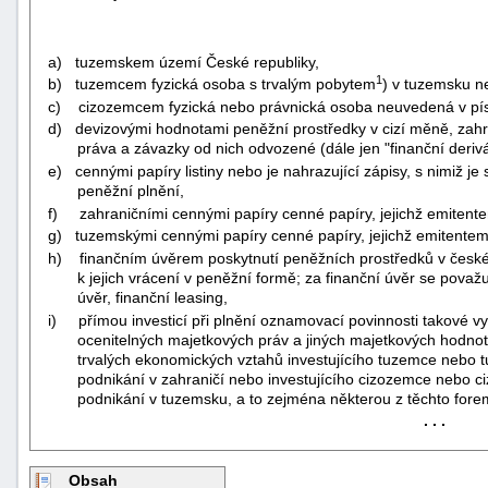
a) tuzemskem území České republiky,
1
b) tuzemcem fyzická osoba s trvalým pobytem
) v tuzemsku n
c) cizozemcem fyzická nebo právnická osoba neuvedená v pí
d) devizovými hodnotami peněžní prostředky v cizí měně, zahra
práva a závazky od nich odvozené (dále jen "finanční derivá
e) cennými papíry listiny nebo je nahrazující zápisy, s nimiž j
peněžní plnění,
f) zahraničními cennými papíry cenné papíry, jejichž emitent
g) tuzemskými cennými papíry cenné papíry, jejichž emitentem
h) finančním úvěrem poskytnutí peněžních prostředků v české 
k jejich vrácení v peněžní formě; za finanční úvěr se považu
úvěr, finanční leasing,
i) přímou investicí při plnění oznamovací povinnosti takové v
ocenitelných majetkových práv a jiných majetkových hodnot,
trvalých ekonomických vztahů investujícího tuzemce nebo 
+náhrady
podnikání v zahraničí nebo investujícího cizozemce nebo c
podnikání v tuzemsku, a to zejména některou z těchto fore
. . .
Obsah