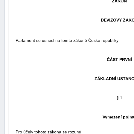
ZÁKON
DEVIZOVÝ ZÁK
Parlament se usnesl na tomto zákoně České republiky:
ČÁST PRVNÍ
ZÁKLADNÍ USTANO
náhrady
škody
§ 1
Vymezení pojm
Pro účely tohoto zákona se rozumí