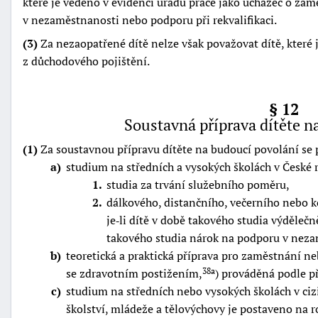
které je vedeno v evidenci úřadu práce jako uchazeč o z
v nezaměstnanosti nebo podporu při rekvalifikaci.
(3)
Za nezaopatřené dítě nelze však považovat dítě, které
z důchodového pojištění.
§ 12
Soustavná příprava dítěte n
(1)
Za soustavnou přípravu dítěte na budoucí povolání se 
a
studium na středních a vysokých školách v České 
1
studia za trvání služebního poměru,
2
dálkového, distančního, večerního nebo 
je‑li dítě v době takového studia výděleč
takového studia nárok na podporu v nezam
b
teoretická a praktická příprava pro zaměstnání n
se zdravotním postižením,
) prováděná podle p
38a
c
studium na středních nebo vysokých školách v ciz
školství, mládeže a tělovýchovy je postaveno na 