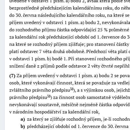
uvedené v odstavci 1 písm. a) bodu 2, avšak která podle s
bezprostředně předcházejícím kalendářnímu roku, do něho
do 30. června následujícího kalendářního roku, na které se
příjem uvedený v odstavci 1 písm. a) bodu 2, nevykonávala,
do rozhodného příjmu částka odpovídající 25 % průměrné
za kalendářní rok předcházející období od 1. července do 3
na které se rozhodný příjem zjišťuje; pro stanovení část
platí odstavec 7 věta druhá obdobně. Předchozí věta plat
v odstavci 1 písm. b) bodě 1. Při stanovení rozhodného př
snížení daně z příjmů podle odstavce 2 věty čtvrté nepřihlí
(7)
Za příjem uvedený v odstavci 1 písm. a) bodu 2 se pova
osob, které vykonávají činnost, která se považuje za vedl
zvláštního právního předpisu
), a s výjimkou osob, jejic
38
právního předpisu
) za činnost osob samostatně výdělečn
38
nevykonávají soustavně, měsíčně nejméně částka odpovíd
v národním hospodářství za kalendářní rok,
a
za který se zjišťuje rozhodný příjem, je‑li rozho
b
předcházející období od 1. července do 30. června