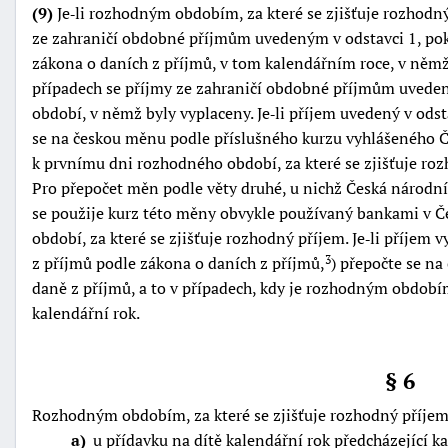
(9)
Je‑li rozhodným obdobím, za které se zjišťuje rozhodný
ze zahraničí obdobné příjmům uvedeným v odstavci 1, po
zákona o daních z příjmů, v tom kalendářním roce, v něm
případech se příjmy ze zahraničí obdobné příjmům uvede
období, v němž byly vyplaceny. Je‑li příjem uvedený v odst
se na českou měnu podle příslušného kurzu vyhlášeného 
k prvnímu dni rozhodného období, za které se zjišťuje roz
Pro přepočet měn podle věty druhé, u nichž Česká národní
se použije kurz této měny obvykle používaný bankami v Č
období, za které se zjišťuje rozhodný příjem. Je‑li příje
z příjmů podle zákona o daních z příjmů,
) přepočte se n
3
daně z příjmů, a to v případech, kdy je rozhodným obdobím
kalendářní rok.
§ 6
Rozhodným obdobím, za které se zjišťuje rozhodný příjem,
a
u přídavku na dítě kalendářní rok předcházející 