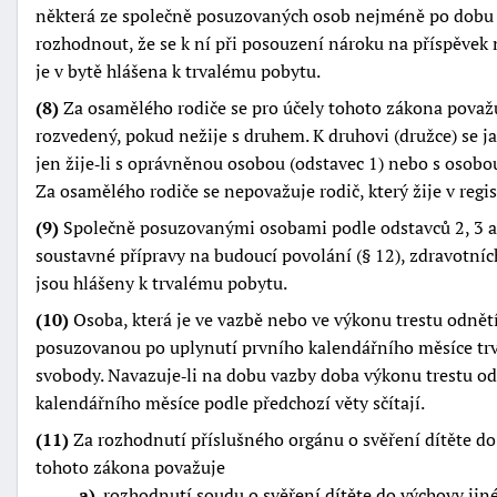
některá ze společně posuzovaných osob nejméně po dobu t
rozhodnout, že se k ní při posouzení nároku na příspěvek n
je v bytě hlášena k trvalému pobytu.
(8)
Za osamělého rodiče se pro účely tohoto zákona považu
rozvedený, pokud nežije s druhem. K druhovi (družce) se j
jen žije‑li s oprávněnou osobou (odstavec 1) nebo s osobo
Za osamělého rodiče se nepovažuje rodič, který žije v reg
(9)
Společně posuzovanými osobami podle odstavců 2, 3 a 6
soustavné přípravy na budoucí povolání (§ 12), zdravotní
jsou hlášeny k trvalému pobytu.
(10)
Osoba, která je ve vazbě nebo ve výkonu trestu odnět
posuzovanou po uplynutí prvního kalendářního měsíce trv
svobody. Navazuje‑li na dobu vazby doba výkonu trestu od
kalendářního měsíce podle předchozí věty sčítají.
(11)
Za rozhodnutí příslušného orgánu o svěření dítěte do 
tohoto zákona považuje
a
rozhodnutí soudu o svěření dítěte do výchovy jin