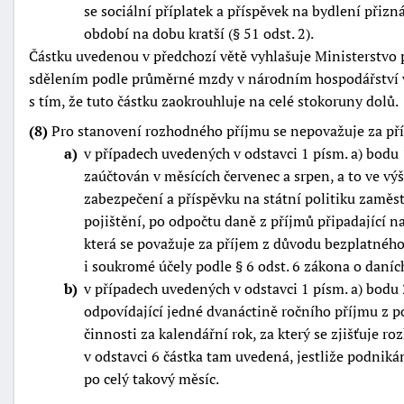
se sociální příplatek a příspěvek na bydlení přiznáv
období na dobu kratší (§ 51 odst. 2).
Částku uvedenou v předchozí větě vyhlašuje Ministerstvo p
sdělením podle průměrné mzdy v národním hospodářství 
s tím, že tuto částku zaokrouhluje na celé stokoruny dolů.
(8)
Pro stanovení rozhodného příjmu se nepovažuje za př
a
v případech uvedených v odstavci 1 písm. a) bodu 
zaúčtován v měsících červenec a srpen, a to ve vý
zabezpečení a příspěvku na státní politiku zaměs
pojištění, po odpočtu daně z příjmů připadající n
která se považuje za příjem z důvodu bezplatnéh
i soukromé účely podle § 6 odst. 6 zákona o daníc
b
v případech uvedených v odstavci 1 písm. a) bodu 
odpovídající jedné dvanáctině ročního příjmu z p
činnosti za kalendářní rok, za který se zjišťuje 
v odstavci 6 částka tam uvedená, jestliže podniká
po celý takový měsíc.