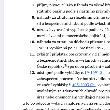
7
příjmy plynoucí jako náhrada za věcné 
státního orgánu podle zvláštního právníh
8
náhrady za ztrátu na služebním příjmu (
sil a bezpečnostních sborů podle zvláštn
9
mzdové vyrovnání vyplácené podle zvlášt
mezi dávkami nemocenského pojištění,
10
náhrada za ztrátu na důchodu přiznaná p
1989 a vyplácená po 31. prosinci 1992,
11
zvláštní příplatek poskytovaný v cizí měn
a bezpečnostních sborů vyslaných v rámc
České republiky
) po dobu působení v za
3h
12
odstupné podle vyhlášky č.
19/1991 Sb.
, 
zabezpečení pracovníků v hornictví dlouh
ve znění vyhlášky č.
405/2003 Sb.
, vyplá
uvolněným ze zdravotních důvodů pro pra
úraz nebo onemocnění vznikající nebo se 
a to po odpočtu výdajů vynaložených na jejich dos
odpočítávaných z takových příjmů podle zákona o 