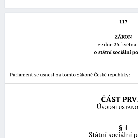
117
ZÁKON
ze dne 26. května
o státní sociální 
Parlament se usnesl na tomto zákoně České republiky:
náhrady
škody
ČÁST PRV
Úvodní ustano
§ 1
Státní sociální 