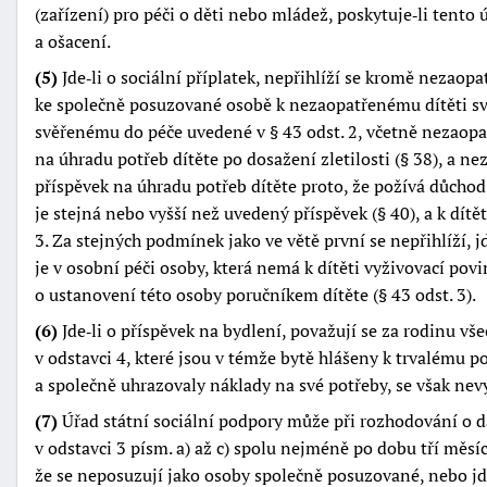
(zařízení) pro péči o děti nebo mládež, poskytuje‑li tento
a ošacení.
(5)
Jde‑li o sociální příplatek, nepřihlíží se kromě nezaop
ke společně posuzované osobě k nezaopatřenému dítěti 
svěřenému do péče uvedené v § 43 odst. 2, včetně nezaopa
na úhradu potřeb dítěte po dosažení zletilosti (§ 38), a n
příspěvek na úhradu potřeb dítěte proto, že požívá důchod
je stejná nebo vyšší než uvedený příspěvek (§ 40), a k dít
3. Za stejných podmínek jako ve větě první se nepřihlíží, jde
je v osobní péči osoby, která nemá k dítěti vyživovací povi
o ustanovení této osoby poručníkem dítěte (§ 43 odst. 3).
(6)
Jde‑li o příspěvek na bydlení, považují se za rodinu v
v odstavci 4, které jsou v témže bytě hlášeny k trvalému p
a společně uhrazovaly náklady na své potřeby, se však nev
(7)
Úřad státní sociální podpory může při rozhodování o 
v odstavci 3 písm. a) až c) spolu nejméně po dobu tří měsí
že se neposuzují jako osoby společně posuzované, nebo jde