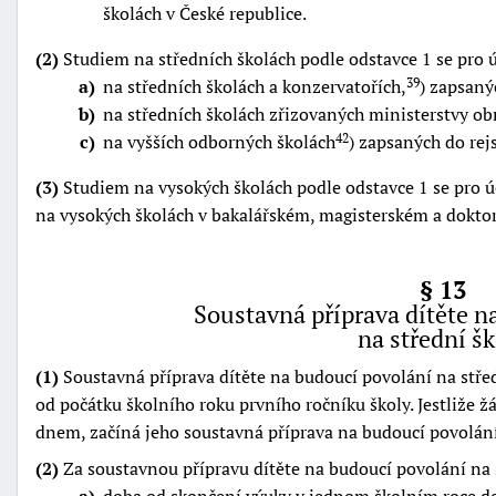
školách v České republice.
(2)
Studiem na středních školách podle odstavce 1 se pro
a
na středních školách a konzervatořích,
) zapsaný
39
b
na středních školách zřizovaných ministerstvy obr
c
na vyšších odborných školách
) zapsaných do rejs
42
(3)
Studiem na vysokých školách podle odstavce 1 se pro 
na vysokých školách v bakalářském, magisterském a dokt
§ 13
Soustavná příprava dítěte n
na střední š
(1)
Soustavná příprava dítěte na budoucí povolání na středn
od počátku školního roku prvního ročníku školy. Jestliže žá
dnem, začíná jeho soustavná příprava na budoucí povolání
(2)
Za soustavnou přípravu dítěte na budoucí povolání na s