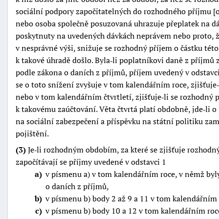
sociální podpory započitatelných do rozhodného příjmu [o
nebo osoba společně posuzovaná uhrazuje přeplatek na dávc
poskytnuty na uvedených dávkách neprávem nebo proto, ž
v nesprávné výši, snižuje se rozhodný příjem o částku té
k takové úhradě došlo. Byla‑li poplatníkovi daně z příjmů
podle zákona o daních z příjmů, příjem uvedený v odstavci
se o toto snížení zvyšuje v tom kalendářním roce, zjišťuje
nebo v tom kalendářním čtvrtletí, zjišťuje‑li se rozhodný 
k takovému zaúčtování. Věta čtvrtá platí obdobně, jde‑li 
na sociální zabezpečení a příspěvku na státní politiku za
pojištění.
(3)
Je‑li rozhodným obdobím, za které se zjišťuje rozhodný 
započítávají se příjmy uvedené v odstavci 1
a
v písmenu a) v tom kalendářním roce, v němž by
o daních z příjmů,
b
v písmenu b) body 2 až 9 a 11 v tom kalendářním 
c
v písmenu b) body 10 a 12 v tom kalendářním roc