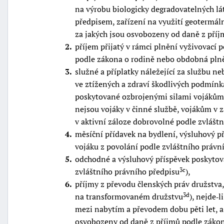
na výrobu biologicky degradovatelných l
předpisem, zařízení na využití geotermáln
za jakých jsou osvobozeny od daně z příj
2
příjem přijatý v rámci plnění vyživovací
podle zákona o rodině nebo obdobná plně
3
služné a příplatky náležející za službu 
ve ztížených a zdraví škodlivých podmínk
poskytované ozbrojenými silami vojákům v
nejsou vojáky v činné službě, vojákům v 
v aktivní záloze dobrovolné podle zvlášt
4
měsíční přídavek na bydlení, výsluhový 
vojáku z povolání podle zvláštního právn
5
odchodné a výsluhový příspěvek poskytov
zvláštního právního předpisu
),
3c
6
příjmy z převodu členských práv družstva
na transformovaném družstvu
), nejde‑
3d
mezi nabytím a převodem dobu pěti let, a
osvobozeny od daně z příjmů podle zákon