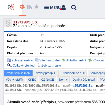
MENU
117/1995 Sb.
Zákon o státní sociální podpoře
Částka:
031
Druh před
Rozeslána dne:
14. července 1995
Autor pře
Přijato:
26. května 1995
Nabývá úč
Platnost předpisu:
Ano
Pozbývá pl
Zobrazit změny
Všechna znění
Aktuální znění
Původní 
Celkový přehled
Zobrazit názvy
Předpisem se mění
Novely předpisu
Předpisem se ruší
Související
Věcný rejstřík
OKEČ
CZ-NACE
Normy
Daně a účetnictví
Pře
51/1973 Sb.
;
263/1990 Sb.
;
578/1991 Sb.
- nepřímo;
582/1991 Sb.
- nepřím
30/1993 Sb.
- nepřímo (ruší 95/1968 Sb.);
84/1993 Sb.
;
311/1993 Sb.
- nep
Aktualizované znění předpisu
, provedené předpisem 585/2006 