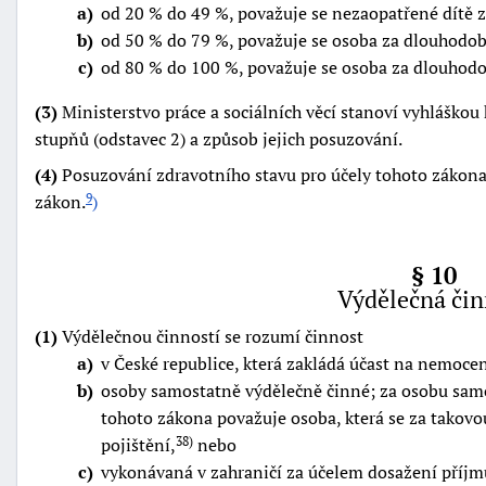
a
od 20 % do 49 %, považuje se nezaopatřené dítě
b
od 50 % do 79 %, považuje se osoba za dlouhodob
c
od 80 % do 100 %, považuje se osoba za dlouhodo
(3)
Ministerstvo práce a sociálních věcí stanoví vyhláškou 
stupňů (odstavec 2) a způsob jejich posuzování.
(4)
Posuzování zdravotního stavu pro účely tohoto zákona 
zákon.
)
9
§ 10
Výdělečná čin
(1)
Výdělečnou činností se rozumí činnost
a
v České republice, která zakládá účast na nemocen
b
osoby samostatně výdělečně činné; za osobu samo
tohoto zákona považuje osoba, která se za takov
pojištění,
nebo
38)
c
vykonávaná v zahraničí za účelem dosažení příjm