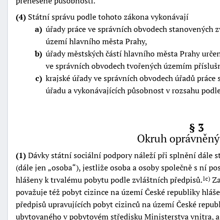
přenesené působnosti.
"náhradě
(4)
Státní správu podle tohoto zákona vykonávají
škod"
a
úřady práce ve správních obvodech stanovených 
území hlavního města Prahy,
b
úřady městských částí hlavního města Prahy urče
ve správních obvodech tvořených územím příslušn
c
krajské úřady ve správních obvodech úřadů práce 
úřadu a vykonávajících působnost v rozsahu podle
§ 3
Okruh oprávněný
(1)
Dávky státní sociální podpory náleží při splnění dále
(dále jen
osoba
), jestliže osoba a osoby společně s ní 
hlášeny k trvalému pobytu podle zvláštních předpisů.
Za
1c)
považuje též pobyt cizince na území České republiky hláš
předpisů upravujících pobyt cizinců na území České republ
ubytovaného v pobytovém středisku Ministerstva vnitra, 