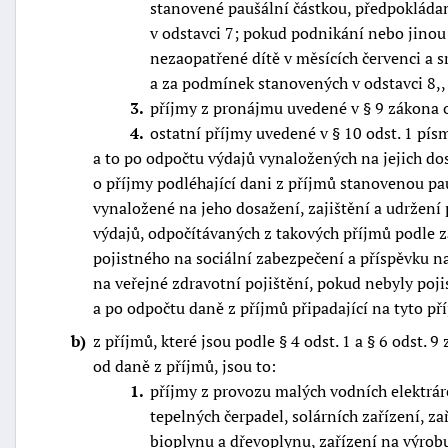
stanovené paušální částkou, předpokláda
v odstavci 7; pokud podnikání nebo jino
nezaopatřené dítě v měsících červenci a s
a za podmínek stanovených v odstavci 8,,
3
příjmy z pronájmu uvedené v § 9 zákona o
4
ostatní příjmy uvedené v § 10 odst. 1 písm
a to po odpočtu výdajů vynaložených na jejich dosa
o příjmy podléhající dani z příjmů stanovenou pau
vynaložené na jeho dosažení, zajištění a udržení
výdajů, odpočítávaných z takových příjmů podle z
pojistného na sociální zabezpečení a příspěvku n
na veřejné zdravotní pojištění, pokud nebyly poji
a po odpočtu daně z příjmů připadající na tyto př
b
z příjmů, které jsou podle § 4 odst. 1 a § 6 odst.
od daně z příjmů, jsou to:
1
příjmy z provozu malých vodních elektrá
tepelných čerpadel, solárních zařízení, za
bioplynu a dřevoplynu, zařízení na výrobu