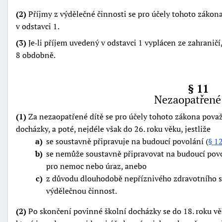
(2)
Příjmy z výdělečné činnosti se pro účely tohoto zákon
v odstavci 1.
(3)
Je‑li příjem uvedený v odstavci 1 vyplácen ze zahraničí
8 obdobně.
§ 11
Nezaopatřené 
(1)
Za nezaopatřené dítě se pro účely tohoto zákona považ
docházky, a poté, nejdéle však do 26. roku věku, jestliže
a
se soustavně připravuje na budoucí povolání (
§ 1
b
se nemůže soustavně připravovat na budoucí pov
pro nemoc nebo úraz, anebo
c
z důvodu dlouhodobě nepříznivého zdravotního s
výdělečnou činnost.
(2)
Po skončení povinné školní docházky se do 18. roku vě