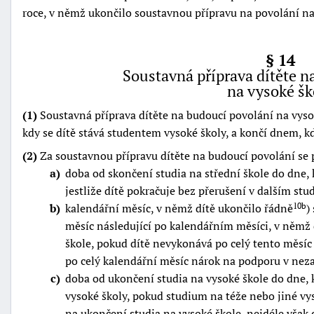
roce, v němž ukončilo soustavnou přípravu na povolání na 
§ 14
Soustavná příprava dítěte n
na vysoké šk
(1)
Soustavná příprava dítěte na budoucí povolání na vysok
kdy se dítě stává studentem vysoké školy, a končí dnem, k
(2)
Za soustavnou přípravu dítěte na budoucí povolání se 
a
doba od skončení studia na střední škole do dne, 
jestliže dítě pokračuje bez přerušení v dalším stud
b
kalendářní měsíc, v němž dítě ukončilo řádně
)
10b
měsíc následující po kalendářním měsíci, v němž 
škole, pokud dítě nevykonává po celý tento měsí
po celý kalendářní měsíc nárok na podporu v neza
c
doba od ukončení studia na vysoké škole do dne, 
vysoké školy, pokud studium na téže nebo jiné vy
na ukončení studia na vysoké škole, nejdéle však 