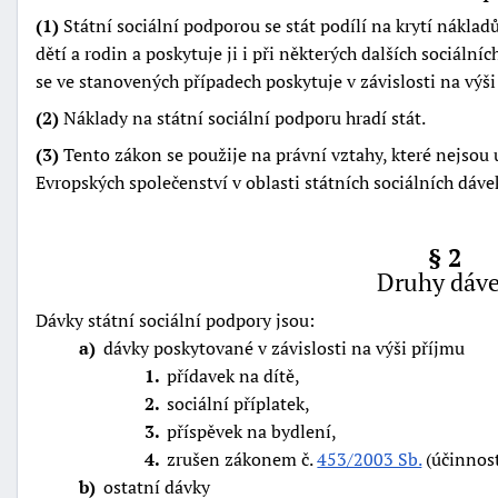
(1)
Státní sociální podporou se stát podílí na krytí náklad
dětí a rodin a poskytuje ji i při některých dalších sociálníc
se ve stanovených případech poskytuje v závislosti na výši
(2)
Náklady na státní sociální podporu hradí stát.
(3)
Tento zákon se použije na právní vztahy, které nejso
Evropských společenství v oblasti státních sociálních dáv
§ 2
Druhy dáv
Dávky státní sociální podpory jsou:
a
dávky poskytované v závislosti na výši příjmu
1
přídavek na dítě,
+náhrady
2
sociální příplatek,
3
příspěvek na bydlení,
4
zrušen zákonem č.
453/2003 Sb.
(účinnost
b
ostatní dávky