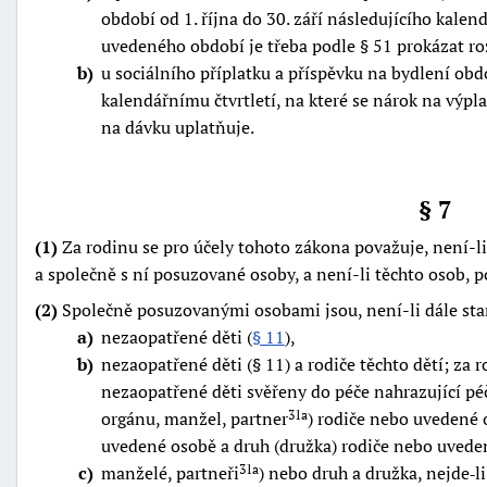
období od 1. října do 30. září následujícího kale
uvedeného období je třeba podle § 51 prokázat r
b
u sociálního příplatku a příspěvku na bydlení obd
kalendářnímu čtvrtletí, na které se nárok na výpl
na dávku uplatňuje.
§ 7
(1)
Za rodinu se pro účely tohoto zákona považuje, není-l
a společně s ní posuzované osoby, a není-li těchto osob,
(2)
Společně posuzovanými osobami jsou, není-li dále sta
a
nezaopatřené děti (
§ 11
),
b
nezaopatřené děti (§ 11) a rodiče těchto dětí; za r
nezaopatřené děti svěřeny do péče nahrazující pé
orgánu, manžel, partner
) rodiče nebo uvedené 
31a
uvedené osobě a druh (družka) rodiče nebo uvede
c
manželé, partneři
) nebo druh a družka, nejde‑l
31a