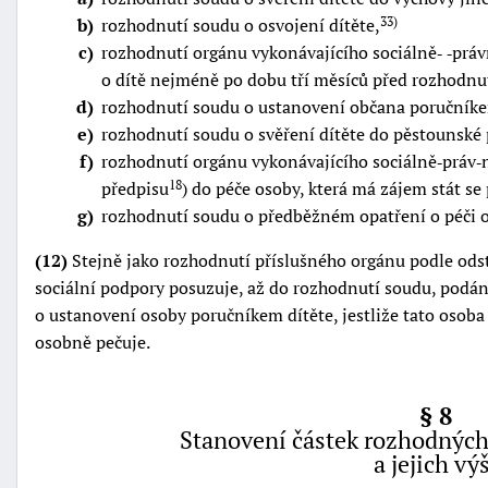
b
rozhodnutí soudu o osvojení dítěte,
33)
c
rozhodnutí orgánu vykonávajícího sociálně‑ ‑práv
o dítě nejméně po dobu tří měsíců před rozhodnu
d
rozhodnutí soudu o ustanovení občana poručník
e
rozhodnutí soudu o svěření dítěte do pěstounské 
f
rozhodnutí orgánu vykonávajícího sociálně‑práv‑n
předpisu
) do péče osoby, která má zájem stát s
18
g
rozhodnutí soudu o předběžném opatření o péči o
(12)
Stejně jako rozhodnutí příslušného orgánu podle odst
sociální podpory posuzuje, až do rozhodnutí soudu, podán
o ustanovení osoby poručníkem dítěte, jestliže tato osob
osobně pečuje.
§ 8
Stanovení částek rozhodných
a jejich vý