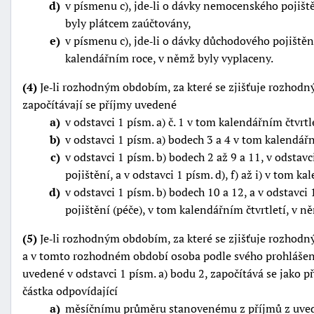
d
v písmenu c), jde‑li o dávky nemocenského pojišt
byly plátcem zaúčtovány,
e
v písmenu c), jde‑li o dávky důchodového pojištění,
kalendářním roce, v němž byly vyplaceny.
(4)
Je‑li rozhodným obdobím, za které se zjišťuje rozhodný p
započítávají se příjmy uvedené
a
v odstavci 1 písm. a) č. 1 v tom kalendářním čtvrt
b
v odstavci 1 písm. a) bodech 3 a 4 v tom kalendářn
c
v odstavci 1 písm. b) bodech 2 až 9 a 11, v odstavc
pojištění, a v odstavci 1 písm. d), f) až i) v tom k
d
v odstavci 1 písm. b) bodech 10 a 12, a v odstavci
pojištění (péče), v tom kalendářním čtvrtletí, v 
(5)
Je‑li rozhodným obdobím, za které se zjišťuje rozhodný p
a v tomto rozhodném období osoba podle svého prohlášení
uvedené v odstavci 1 písm. a) bodu 2, započítává se jako 
částka odpovídající
a
měsíčnímu průměru stanovenému z příjmů z uvede