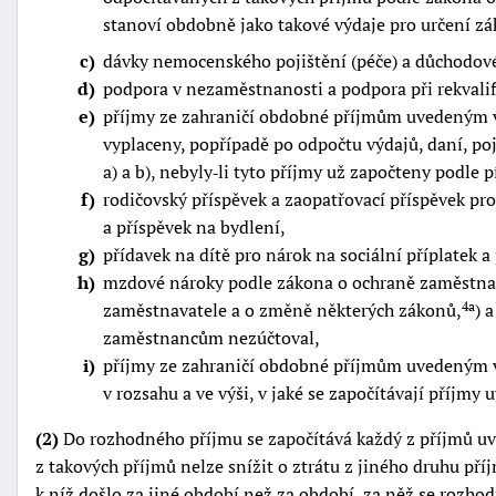
stanoví obdobně jako takové výdaje pro určení zá
c
dávky nemocenského pojištění (péče) a důchodové
d
podpora v nezaměstnanosti a podpora při rekvalif
e
příjmy ze zahraničí obdobné příjmům uvedeným v p
vyplaceny, popřípadě po odpočtu výdajů, daní, p
a) a b), nebyly‑li tyto příjmy už započteny podle p
f
rodičovský příspěvek a zaopatřovací příspěvek pro 
a příspěvek na bydlení,
g
přídavek na dítě pro nárok na sociální příplatek a
h
mzdové nároky podle zákona o ochraně zaměstnan
zaměstnavatele a o změně některých zákonů,
) 
4a
zaměstnancům nezúčtoval,
i
příjmy ze zahraničí obdobné příjmům uvedeným v 
v rozsahu a ve výši, v jaké se započítávají příjmy 
(2)
Do rozhodného příjmu se započítává každý z příjmů uv
z takových příjmů nelze snížit o ztrátu z jiného druhu pří
k níž došlo za jiné období než za období, za něž se rozhodn