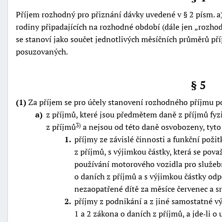
Příjem rozhodný pro přiznání dávky uvedené v § 2 písm. a
rodiny připadajících na rozhodné období (dále jen
rozhod
se stanoví jako součet jednotlivých měsíčních průměrů př
posuzovaných.
§ 5
(1)
Za příjem se pro účely stanovení rozhodného příjmu p
a
z příjmů, které jsou předmětem daně z příjmů fyz
z příjmů
a nejsou od této daně osvobozeny, tyto
3)
1
příjmy ze závislé činnosti a funkční požit
z příjmů, s výjimkou částky, která se pov
používání motorového vozidla pro služebn
o daních z příjmů a s výjimkou částky odp
nezaopatřené dítě za měsíce červenec a s
2
příjmy z podnikání a z jiné samostatné vý
1 a 2 zákona o daních z příjmů, a jde‑li o