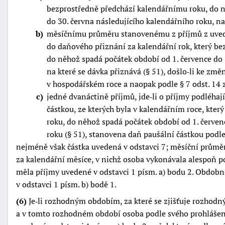
bezprostředně předchází kalendářnímu roku, do n
do 30. června následujícího kalendářního roku, na 
b
měsíčnímu průměru stanovenému z příjmů z uved
do daňového přiznání za kalendářní rok, který b
do něhož spadá počátek období od 1. července do 
na které se dávka přiznává (§ 51), došlo‑li ke zm
v hospodářském roce a naopak podle § 7 odst. 14 
c
jedné dvanáctině příjmů, jde‑li o příjmy podléhaj
částkou, ze kterých byla v kalendářním roce, kte
roku, do něhož spadá počátek období od 1. červen
roku (§ 51), stanovena daň paušální částkou podle
nejméně však částka uvedená v odstavci 7; měsíční průměr
za kalendářní měsíce, v nichž osoba vykonávala alespoň po
měla příjmy uvedené v odstavci 1 písm. a) bodu 2. Obdobn
v odstavci 1 písm. b) bodě 1.
(6)
Je‑li rozhodným obdobím, za které se zjišťuje rozhodný p
a v tomto rozhodném období osoba podle svého prohlášení