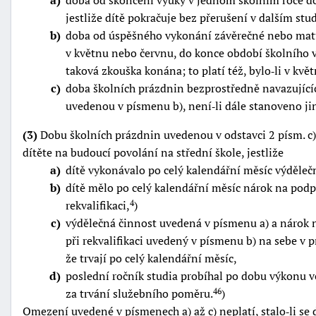
a
doba od skončení výuky v jednom školním roce do
jestliže dítě pokračuje bez přerušení v dalším stud
b
doba od úspěšného vykonání závěrečné nebo matur
v květnu nebo červnu, do konce období školního 
taková zkouška konána; to platí též, bylo‑li v k
c
doba školních prázdnin bezprostředně navazující
uvedenou v písmenu b), není‑li dále stanoveno ji
(3)
Dobu školních prázdnin uvedenou v odstavci 2 písm. c)
dítěte na budoucí povolání na střední škole, jestliže
a
dítě vykonávalo po celý kalendářní měsíc výděleč
b
dítě mělo po celý kalendářní měsíc nárok na pod
rekvalifikaci,
)
4
c
výdělečná činnost uvedená v písmenu a) a nárok
při rekvalifikaci uvedený v písmenu b) na sebe v 
že trvají po celý kalendářní měsíc,
d
poslední ročník studia probíhal po dobu výkonu 
za trvání služebního poměru.
)
46
Omezení uvedené v písmenech a) až c) neplatí, stalo‑li se