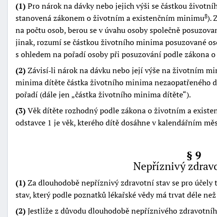
(1)
Pro nárok na dávky nebo jejich výši se částkou život
stanovená zákonem o životním a existenčním minimu
).
8
na počtu osob, berou se v úvahu osoby společně posuzovan
jinak, rozumí se částkou životního minima posuzované osob
s ohledem na pořadí osoby při posuzování podle zákona 
(2)
Závisí‑li nárok na dávku nebo její výše na životním mi
minima dítěte částka životního minima nezaopatřeného d
pořadí (dále jen
částka životního minima dítěte
).
(3)
Věk dítěte rozhodný podle zákona o životním a exist
odstavce 1 je věk, kterého dítě dosáhne v kalendářním měsí
§ 9
Nepříznivý zdravo
(1)
Za dlouhodobě nepříznivý zdravotní stav se pro účely 
stav, který podle poznatků lékařské vědy má trvat déle než
(2)
Jestliže z důvodu dlouhodobě nepříznivého zdravotního