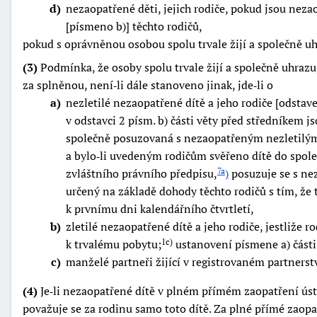
d
nezaopatřené děti, jejich rodiče, pokud jsou neza
[písmeno b)] těchto rodičů,
pokud s oprávněnou osobou spolu trvale žijí a společně uh
(3)
Podmínka, že osoby spolu trvale žijí a společně uhrazu
za splněnou, není‑li dále stanoveno jinak, jde‑li o
a
nezletilé nezaopatřené dítě a jeho rodiče [odstave
v odstavci 2 písm. b) části věty před středníkem j
společně posuzovaná s nezaopatřeným nezletilým d
a bylo‑li uvedeným rodičům svěřeno dítě do spol
zvláštního právního předpisu,
)
posuzuje se s ne
7a
určený na základě dohody těchto rodičů s tím, ž
k prvnímu dni kalendářního čtvrtletí,
b
zletilé nezaopatřené dítě a jeho rodiče, jestliže r
k trvalému pobytu;
ustanovení písmene a) části
1c)
c
manželé partneři žijící v registrovaném partnerstv
(4)
Je‑li nezaopatřené dítě v plném přímém zaopatření ústa
považuje se za rodinu samo toto dítě. Za plné přímé zaopa