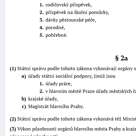
1
rodičovský příspěvek,
2
příspěvek na školní pomůcky,
3
dávky pěstounské péče,
4
porodné,
5
pohřebné.
-
§ 2a
náhrady
(1)
Státní správu podle tohoto zákona vykonávají orgány st
a
úřady státní sociální podpory, jimiž jsou
1
úřady práce,
2
v hlavním městě Praze úřady městských č
b
krajské úřady,
c
Magistrát hlavního Prahy.
(2)
Státní správu podle tohoto zákona vykonává též Ministe
(3)
Výkon působnosti orgánů hlavního města Prahy a kraj