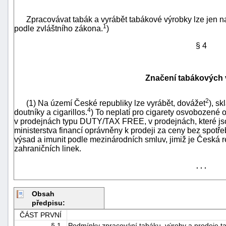
Zpracovávat tabák a vyrábět tabákové výrobky lze jen na
1
podle zvláštního zákona.
)
§ 4
Značení tabákových
-
náhrady
2
(1) Na území České republiky lze vyrábět, dovážet
), s
4
doutníky a
cigarillos
.
) To neplatí pro cigarety osvobozené 
v prodejnách typu DUTY/TAX FREE, v prodejnách, které j
ministerstva financí oprávněny k prodeji za ceny bez spotř
výsad a imunit podle mezinárodních smluv, jimiž je Česká 
zahraničních linek.
. . .
Obsah
předpisu:
ČÁST PRVNÍ
§ 1 -
Podmínky zpracování tabáku, výroby a prodeje t