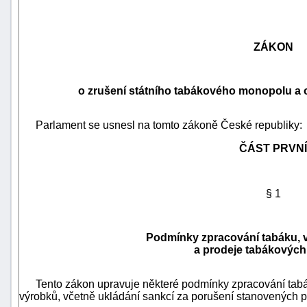
ZÁKON
o zrušení státního tabákového monopolu a o
Parlament se usnesl na tomto zákoně České republiky:
ČÁST PRVNÍ
§ 1
náhrady
škody
Podmínky zpracování tabáku, v
a prodeje tabákových
Tento zákon upravuje některé podmínky zpracování tabák
výrobků, včetně ukládání sankcí za porušení stanovených p