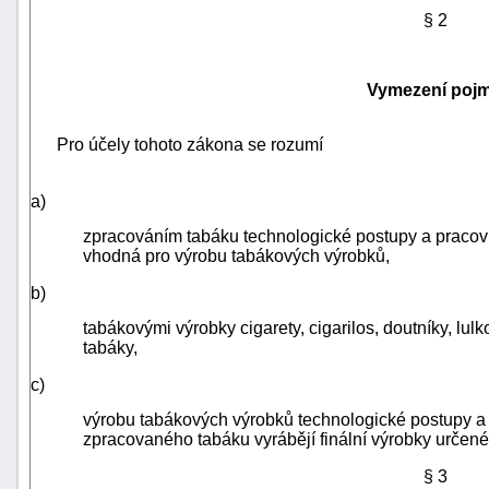
§ 2
Vymezení poj
Pro účely tohoto zákona se rozumí
a)
zpracováním tabáku technologické postupy a pracovn
vhodná pro výrobu tabákových výrobků,
b)
tabákovými výrobky cigarety,
cigarilos
, doutníky, lu
tabáky,
+náhrady
c)
výrobu tabákových výrobků technologické postupy a p
zpracovaného tabáku vyrábějí finální výrobky určené
§ 3