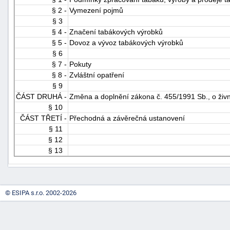
§ 2 -
Vymezení pojmů
"náhradě
§ 3
škod"
§ 4 -
Značení tabákových výrobků
§ 5 -
Dovoz a vývoz tabákových výrobků
§ 6
§ 7 -
Pokuty
§ 8 -
Zvláštní opatření
§ 9
ČÁST DRUHÁ -
Změna a doplnění zákona č. 455/1991 Sb., o živ
§ 10
ČÁST TŘETÍ -
Přechodná a závěrečná ustanovení
§ 11
§ 12
§ 13
© ESIPA s.r.o. 2002-2026