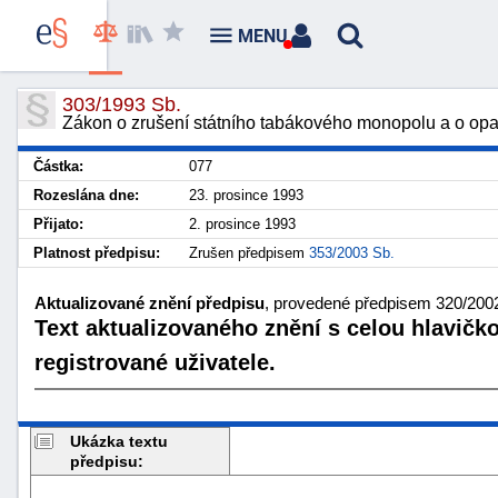
MENU
303/1993 Sb.
Zákon o zrušení státního tabákového monopolu a o opat
Částka:
077
Rozeslána dne:
23. prosince 1993
Přijato:
2. prosince 1993
Platnost předpisu:
Zrušen předpisem
353/2003 Sb.
Aktualizované znění předpisu
, provedené předpisem 320/2002 
Text aktualizovaného znění s celou hlavičk
registrované uživatele.
Ukázka textu
předpisu: