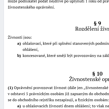
může podnikatel podat nejdříve po uplynutí 1 roku od prá
živnostenského oprávnění.
§ 9
Rozdělení živ
Živnosti jsou:
a
ohlašovací, které při splnění stanovených podmí
ohlášení,
b
koncesované, které smějí být provozovány na zák
§ 10
Živnostenské op
(1)
Oprávnění provozovat živnost (dále jen
živnostenské
v odstavci 5 právnickým osobám již zapsaným do obchodní
se do obchodního rejstříku nezapisují, a fyzickým osobám:
a
u ohlašovacích živností dnem ohlášení; to však ne