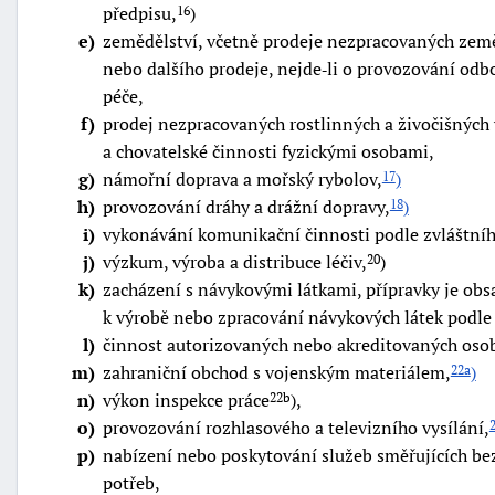
předpisu,
)
16
e
zemědělství, včetně prodeje nezpracovaných zem
nebo dalšího prodeje, nejde‑li o provozování odb
péče,
f
prodej nezpracovaných rostlinných a živočišných 
a chovatelské činnosti fyzickými osobami,
g
námořní doprava a mořský rybolov,
)
17
h
provozování dráhy a drážní dopravy,
)
18
i
vykonávání komunikační činnosti podle zvláštní
j
výzkum, výroba a distribuce léčiv,
)
20
k
zacházení s návykovými látkami, přípravky je obs
k výrobě nebo zpracování návykových látek podle
l
činnost autorizovaných nebo akreditovaných osob 
m
zahraniční obchod s vojenským materiálem,
)
22a
n
výkon inspekce práce
),
22b
o
provozování rozhlasového a televizního vysílání,
p
nabízení nebo poskytování služeb směřujících be
potřeb,