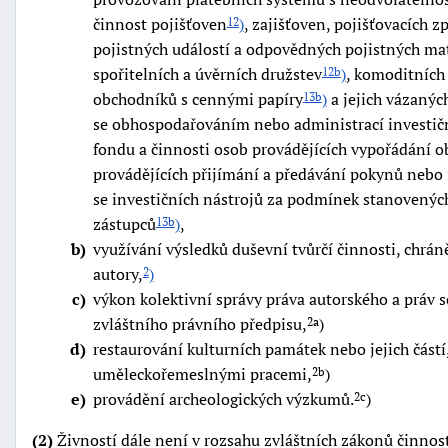
činnost pojišťoven
)
, zajišťoven, pojišťovacích 
12
pojistných událostí a odpovědných pojistných m
spořitelních a úvěrních družstev
)
, komoditních
12b
obchodníků s cennými papíry
)
a jejich vázanýc
13b
se obhospodařováním nebo administrací investič
fondu a činnosti osob provádějících vypořádání 
-
provádějících přijímání a předávání pokynů nebo 
náhrady
se investičních nástrojů za podmínek stanovený
zástupců
)
,
13b
b
využívání výsledků duševní tvůrčí činnosti, chrán
autory,
)
2
c
výkon kolektivní správy práva autorského a práv 
zvláštního právního předpisu,
)
2a
d
restaurování kulturních památek nebo jejich částí
uměleckořemeslnými pracemi,
)
2b
e
provádění archeologických výzkumů.
)
2c
(2)
Živností dále není v rozsahu zvláštních zákonů činnost