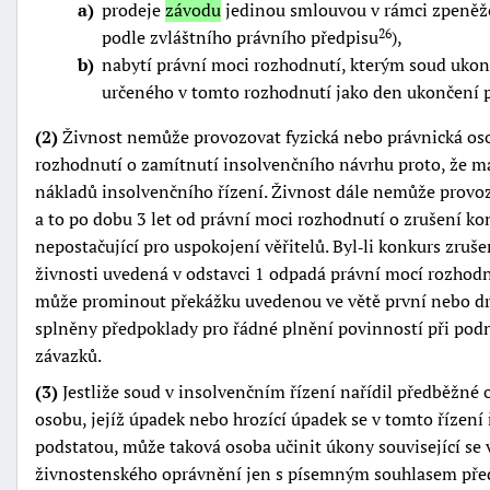
a
prodeje
závodu
jedinou smlouvou v rámci zpeněže
podle zvláštního právního předpisu
),
26
b
nabytí právní moci rozhodnutí, kterým soud uko
určeného v tomto rozhodnutí jako den ukončení
(2)
Živnost nemůže provozovat fyzická nebo právnická osob
rozhodnutí o zamítnutí insolvenčního návrhu proto, že m
nákladů insolvenčního řízení. Živnost dále nemůže provoz
a to po dobu 3 let od právní moci rozhodnutí o zrušení ko
nepostačující pro uspokojení věřitelů. Byl‑li konkurs zru
živnosti uvedená v odstavci 1 odpadá právní mocí rozhodn
může prominout překážku uvedenou ve větě první nebo druh
splněny předpoklady pro řádné plnění povinností při podn
závazků.
(3)
Jestliže soud v insolvenčním řízení nařídil předběžné 
osobu, jejíž úpadek nebo hrozící úpadek se v tomto řízení
podstatou, může taková osoba učinit úkony související s
živnostenského oprávnění jen s písemným souhlasem pře