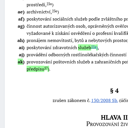
prostředí,
)
23n
ae
archivnictví,
)
23o
af
poskytování sociálních služeb podle zvláštního p
ag
činnost autorizovaných osob, oprávněných ověřov
vyžadované k získání osvědčení o profesní kvalifi
ah
pronájem nemovitostí, bytů a nebytových prostor
ai
poskytování zdravotních
služeb
)
,
55a
aj
provádění odborných rostlinolékařských činností
ak
provozování poštovních služeb a zahraničních po
předpisu
)
.
57
§ 4
zrušen zákonem č.
130/2008 Sb.
(úči
HLAVA II
Provozování ži