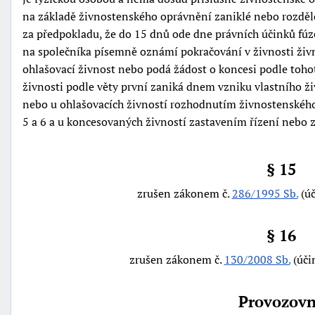
na základě živnostenského oprávnění zaniklé nebo rozdě
za předpokladu, že do 15 dnů ode dne právních účinků fúz
na společníka písemně oznámí pokračování v živnosti živ
ohlašovací živnost nebo podá žádost o koncesi podle toho
živnosti podle věty první zaniká dnem vzniku vlastního 
nebo u ohlašovacích živností rozhodnutím živnostenského
5 a 6 a u koncesovaných živností zastavením řízení nebo 
§ 15
zrušen zákonem č.
286/1995 Sb.
(úč
§ 16
zrušen zákonem č.
130/2008 Sb.
(úči
Provozov