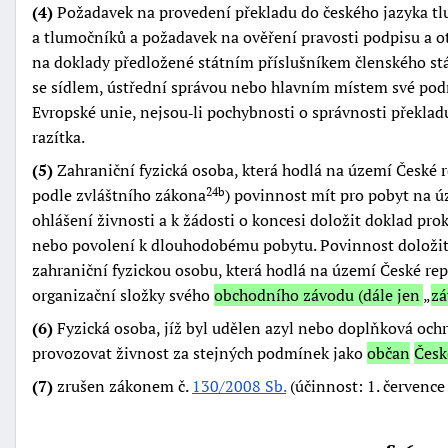
(4)
Požadavek na provedení překladu do českého jazyka 
a tlumočníků a požadavek na ověření pravosti podpisu a ot
na doklady předložené státním příslušníkem členského st
se sídlem, ústřední správou nebo hlavním místem své podn
Evropské unie, nejsou‑li pochybnosti o správnosti překlad
razítka.
(5)
Zahraniční fyzická osoba, která hodlá na území České 
podle zvláštního zákona
) povinnost mít pro pobyt na ú
24b
ohlášení živnosti a k žádosti o koncesi doložit doklad pro
nebo povolení k dlouhodobému pobytu. Povinnost doložit 
zahraniční fyzickou osobu, která hodlá na území České re
organizační složky svého
obchodního závodu (dále jen
zá
(6)
Fyzická osoba, jíž byl udělen azyl nebo doplňková ochr
provozovat živnost za stejných podmínek jako
občan
Česk
(7)
zrušen zákonem č.
130/2008 Sb.
(účinnost: 1. července