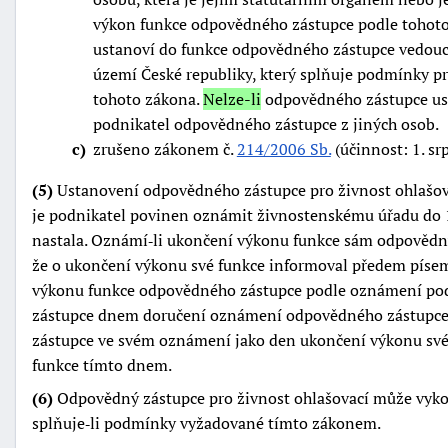
výkon funkce odpovědného zástupce podle tohoto
ustanoví do funkce odpovědného zástupce vedouc
území České republiky, který splňuje podmínky 
tohoto zákona.
Nelze-li
odpovědného zástupce ust
podnikatel odpovědného zástupce z jiných osob.
c
zrušeno zákonem č.
214/2006 Sb.
(účinnost: 1. sr
(5)
Ustanovení odpovědného zástupce pro živnost ohlašova
je podnikatel povinen oznámit živnostenskému úřadu do 
nastala. Oznámí‑li ukončení výkonu funkce sám odpovědný
že o ukončení výkonu své funkce informoval předem písem
výkonu funkce odpovědného zástupce podle oznámení pod
zástupce dnem doručení oznámení odpovědného zástupce 
zástupce ve svém oznámení jako den ukončení výkonu své 
funkce tímto dnem.
(6)
Odpovědný zástupce pro živnost ohlašovací může vykon
splňuje‑li podmínky vyžadované tímto zákonem.