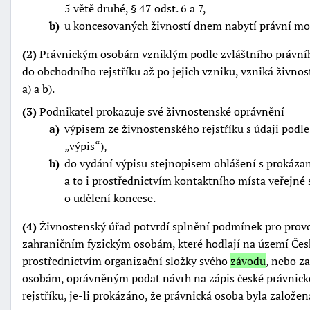
5 větě druhé, § 47 odst. 6 a 7,
b
u koncesovaných živností dnem nabytí právní moc
(2)
Právnickým osobám vzniklým podle zvláštního právníh
do obchodního rejstříku až po jejich vzniku, vzniká živn
a) a b).
(3)
Podnikatel prokazuje své živnostenské oprávnění
a
výpisem ze živnostenského rejstříku s údaji podle §
výpis
),
b
do vydání výpisu stejnopisem ohlášení s prokáz
a to i prostřednictvím kontaktního místa veřejné 
o udělení koncese.
(4)
Živnostenský úřad potvrdí splnění podmínek pro prov
zahraničním fyzickým osobám, které hodlají na území Čes
prostřednictvím organizační složky svého
závodu
, nebo z
osobám, oprávněným podat návrh na zápis české právnic
rejstříku, je-li prokázáno, že právnická osoba byla zalo