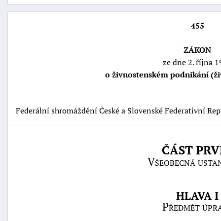
455
ZÁKON
ze dne 2. října 
o živnostenském podnikání (ž
Federální shromáždění České a Slovenské Federativní Rep
náhrady
ČÁST PRV
škody
Všeobecná usta
HLAVA I
Předmět úpr