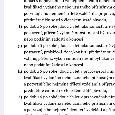
funkci s odpovědností za nejméně jedno oddělen
kvalifikaci vydaného nebo uznaného příslušným o
potvrzujícího nejméně tříleté vzdělání a přípravu,
předmětné činnosti v členském státě původu,
f
po dobu 5 po sobě jdoucích let jako samostatně 
postavení, přičemž výkon činnosti nesmí být ukon
nebo podáním žádosti o koncesi,
g
po dobu 3 po sobě jdoucích let jako samostatně 
postavení, prokáže‑li, že vykonával předmětnou 
vztahu, přičemž výkon činnosti nesmí být ukončen
nebo podáním žádosti o koncesi,
h
po dobu 5 po sobě jdoucích let v pracovněprávním
kvalifikaci vydaného nebo uznaného příslušným o
a potvrzujícího nejméně tříleté vzdělání a příprav
předmětné činnosti v členském státě původu,
i
po dobu 6 po sobě jdoucích let v pracovněprávním
kvalifikaci vydaného nebo uznaného příslušným o
a potvrzujícího nejméně dvouleté vzdělání a přípr