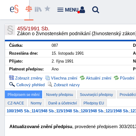
MENU
455/1991 Sb.
Zákon o živnostenském podnikání (živnostenský zákon
Částka:
087
D
Rozeslána dne:
15. listopadu 1991
A
Přijato:
2. října 1991
N
Platnost předpisu:
Ano
P
Zobrazit změny
Všechna znění
Aktuální znění
Původní 
Celkový přehled
Zobrazit názvy
Předpisem se mění
Novely předpisu
Související předpisy
Prováděcí
CZ-NACE
Normy
Daně a účetnictví
Předpisy EU
100/1945 Sb.
;
114/1948 Sb.
;
115/1948 Sb.
;
120/1948 Sb.
;
121/1948 Sb.
;
12
Aktualizované znění předpisu
, provedené předpisem 303/2013 