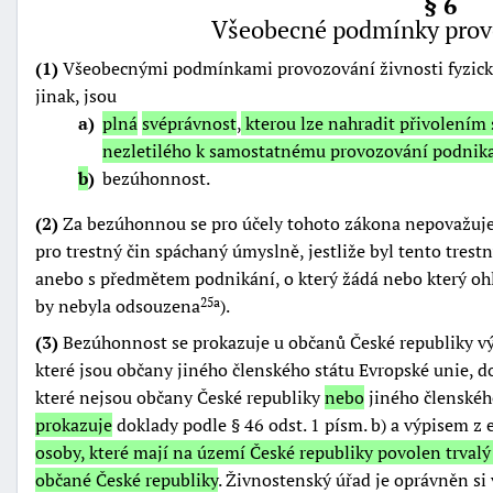
§ 6
Všeobecné podmínky provo
(1)
Všeobecnými podmínkami provozování živnosti fyzick
jinak, jsou
a
plná
svéprávnost
,
kterou lze nahradit přivolením
nezletilého k samostatnému provozování podnika
b
bezúhonnost.
(2)
Za bezúhonnou se pro účely tohoto zákona nepovažuje
pro trestný čin spáchaný úmyslně, jestliže byl tento trest
anebo s předmětem podnikání, o který žádá nebo který ohla
by nebyla odsouzena
).
25a
(3)
Bezúhonnost se prokazuje u občanů České republiky výp
které jsou občany jiného členského státu Evropské unie, do
které nejsou občany České republiky
nebo
jiného členskéh
prokazuje
doklady podle § 46 odst. 1 písm. b) a výpisem z 
osoby, které mají na území České republiky povolen trvalý
občané České republiky
. Živnostenský úřad je oprávněn si 