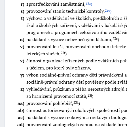
r
zprostředkování zaměstnání,
)
23a
s
provozování stanic technické kontroly,
)
23c
t
výchova a vzdělávání ve školách, předškolních a š
škol a školských zařízení, vzdělávání v bakalářsk
programech a programech celoživotního vzděláván
u
nakládání s vysoce nebezpečnými látkami,
)
23e
v
provozování letišť, provozování obchodní letecké 
leteckých služeb,
)
23f
x
činnost organizací zřízených podle zvláštních pr
s účelem, pro který byly zřízeny,
y
výkon sociálně‑právní ochrany dětí právnickými a
sociálně‑právní ochrany dětí pověřeny podle zvlá
z
vyhledávání, průzkum a těžba nerostných zdrojů 
za hranicemi pravomocí států,
)
23j
aa
provozování pohřebišť,
)
23k
ab
činnost autorizovaných obalových společností pod
ac
nakládání s vysoce rizikovým a rizikovým biolog
ad
provozování zoologických zahrad na základě lice