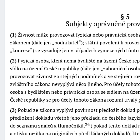
§ 5
Subjekty oprávněné prov
(1)
Živnost může provozovat fyzická nebo právnická osoba
zákonem (dále jen
podnikatel
); státní povolení k provoz
koncese
) se vyžaduje jen v případech vymezených tímt
(2)
Fyzická osoba, která nemá bydliště na území České rep
sídlo na území České republiky (dále jen
zahraniční osob
provozovat živnost za stejných podmínek a ve stejném ro
zvláštního zákona nevyplývá něco jiného. Pro účely tohot
osoba s bydlištěm nebo právnická osoba se sídlem na úze
České republiky se pro účely tohoto zákona rozumí trvalý 
(3)
Pokud ze zákona vyplývá povinnost předložit doklad pot
předložení dokladu včetně jeho překladu do českého jaz
do seznamu znalců a tlumočníků,
) pokud tento doklad 
24a
a otisku razítka na originálech předkládaných dokladů, kte