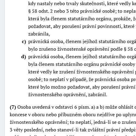
kdy nastaly nebo trvaly skutečnosti, které vedly 
§ 58 odst. 2 nebo 3 této právnické osobě; to nepla
která byla členem statutárního orgánu, prokáže, ž
požadovat, aby porušení právní povinnosti, které
zabránila,
c
právnická osoba, členem jejíhož statutárního orgá
bylo zrušeno živnostenské oprávnění podle § 58 o
d
právnická osoba, členem jejíhož statutárního orgá
byla členem statutárního orgánu právnické osoby 
které vedly ke zrušení živnostenského oprávnění p
osobě; to neplatí v případě, že právnická osoba pro
které bylo možno požadovat, aby porušení právní 
živnostenského oprávnění, zabránil.
(7)
Osoba uvedená v odstavci 6 písm. a) a b) může ohlásit 
koncese v oboru nebo příbuzném oboru nejdříve po uplynut
živnostenského oprávnění; to neplatí, jedná-li se o zruše
3 věty poslední, nebo stanoví-li tak zvláštní právní předp