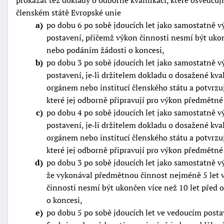
členském státě Evropské unie
a
po dobu 6 po sobě jdoucích let jako samostatně 
postavení, přičemž výkon činnosti nesmí být ukon
nebo podáním žádosti o koncesi,
b
po dobu 3 po sobě jdoucích let jako samostatně 
postavení, je‑li držitelem dokladu o dosažené kv
orgánem nebo institucí členského státu a potvrzuj
které jej odborně připravují pro výkon předmětné
c
po dobu 4 po sobě jdoucích let jako samostatně 
postavení, je‑li držitelem dokladu o dosažené kv
orgánem nebo institucí členského státu a potvrzu
které jej odborně připravují pro výkon předmětné
d
po dobu 3 po sobě jdoucích let jako samostatně vý
že vykonával předmětnou činnost nejméně 5 let 
činnosti nesmí být ukončen více než 10 let před
o koncesi,
e
po dobu 5 po sobě jdoucích let ve vedoucím posta