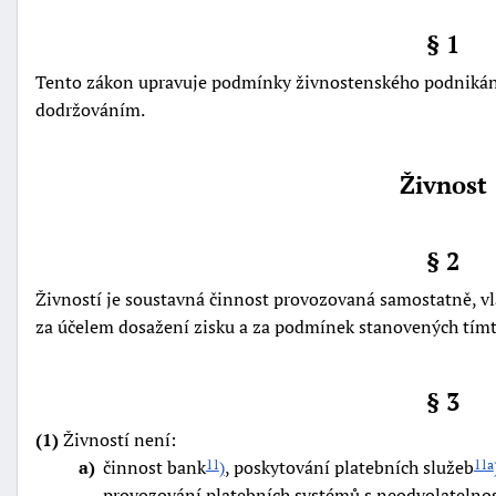
§ 1
Tento zákon upravuje podmínky živnostenského podnikání
dodržováním.
Živnost
§ 2
Živností je soustavná činnost provozovaná samostatně, v
za účelem dosažení zisku a za podmínek stanovených tím
+náhrady
§ 3
(1)
Živností není:
a
činnost bank
)
, poskytování platebních služeb
11
11a
provozování platebních systémů s neodvolatelnos