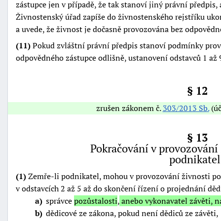
zástupce jen v případě, že tak stanoví jiný právní předpis
Živnostenský úřad zapíše do živnostenského rejstříku u
a uvede, že živnost je dočasně provozována bez odpovědn
(11)
Pokud zvláštní právní předpis stanoví podmínky prov
odpovědného zástupce odlišně, ustanovení odstavců 1 až 9
§ 12
zrušen zákonem č.
303/2013 Sb.
(úč
§ 13
Pokračování v provozování 
podnikatel
(1)
Zemře-li podnikatel, mohou v provozování živnosti p
v odstavcích 2 až 5 až do skončení řízení o projednání děd
a
správce
pozůstalosti
,
anebo vykonavatel závěti, ná
b
dědicové ze zákona, pokud není dědiců ze závěti,