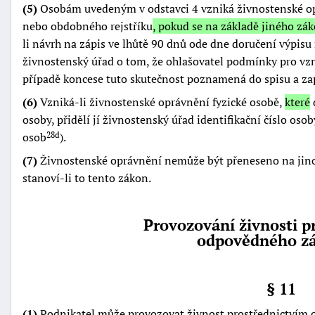
(5)
Osobám uvedeným v odstavci 4 vzniká živnostenské op
nebo obdobného rejstříku
, pokud se na základě jiného zák
li návrh na zápis ve lhůtě 90 dnů ode dne doručení výpis
živnostenský úřad o tom, že ohlašovatel podmínky pro vz
případě koncese tuto skutečnost poznamená do spisu a zap
(6)
Vzniká-li živnostenské oprávnění fyzické osobě,
které
osoby, přidělí jí živnostenský úřad identifikační číslo os
osob
).
28d
(7)
Živnostenské oprávnění nemůže být přeneseno na jinou
stanoví-li to tento zákon.
Provozování živnosti p
odpovědného zá
§ 11
(1)
Podnikatel může provozovat živnost prostřednictvím