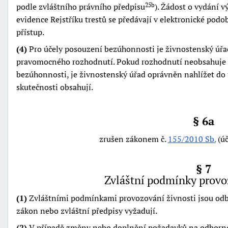
podle zvláštního právního předpisu
). Žádost o vydání v
25b
evidence Rejstříku trestů se předávají v elektronické po
přístup.
(4)
Pro účely posouzení bezúhonnosti je živnostenský úřa
pravomocného rozhodnutí. Pokud rozhodnutí neobsahuje 
bezúhonnosti, je živnostenský úřad oprávněn nahlížet do tě
skutečnosti obsahují.
§ 6a
zrušen zákonem č.
155/2010 Sb.
(úč
§ 7
Zvláštní podmínky provo
(1)
Zvláštními podmínkami provozování živnosti jsou odbo
zákon nebo zvláštní předpisy vyžadují.
(2)
V případě změny nebo doplnění požadavků na odborno