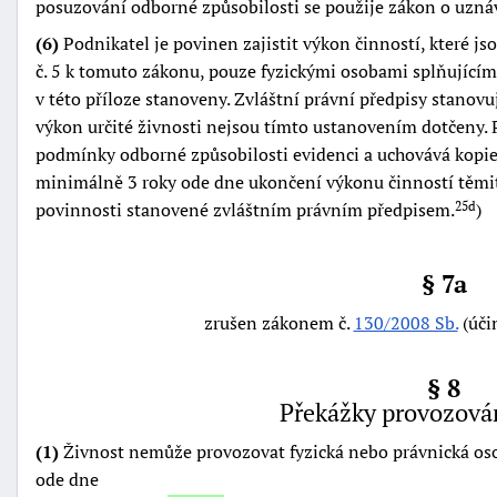
posuzování odborné způsobilosti se použije zákon o uzná
(6)
Podnikatel je povinen zajistit výkon činností, které j
č. 5 k tomuto zákonu, pouze fyzickými osobami splňujícím
v této příloze stanoveny. Zvláštní právní předpisy stanov
výkon určité živnosti nejsou tímto ustanovením dotčeny. 
podmínky odborné způsobilosti evidenci a uchovává kopie 
minimálně 3 roky ode dne ukončení výkonu činností těmi
povinnosti stanovené zvláštním právním předpisem.
)
25d
§ 7a
zrušen zákonem č.
130/2008 Sb.
(úči
§ 8
Překážky provozován
(1)
Živnost nemůže provozovat fyzická nebo právnická osob
ode dne