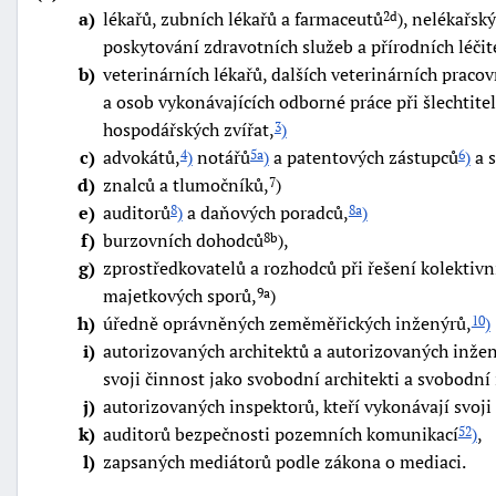
a
lékařů, zubních lékařů a farmaceutů
), nelékařsk
2d
"náhradě
poskytování zdravotních služeb a přírodních léčit
škod"
b
veterinárních lékařů, dalších veterinárních praco
a osob vykonávajících odborné práce při šlechtite
hospodářských zvířat,
)
3
c
advokátů,
)
notářů
)
a patentových zástupců
)
a 
4
5a
6
d
znalců a tlumočníků,
)
7
e
auditorů
)
a daňových poradců,
)
8
8a
f
burzovních dohodců
),
8b
g
zprostředkovatelů a rozhodců při řešení kolektivn
majetkových sporů,
)
9a
h
úředně oprávněných zeměměřických inženýrů,
)
10
i
autorizovaných architektů a autorizovaných inžen
svoji činnost jako svobodní architekti a svobodní 
j
autorizovaných inspektorů, kteří vykonávají svoj
k
auditorů bezpečnosti pozemních komunikací
)
,
52
l
zapsaných mediátorů podle zákona o mediaci.