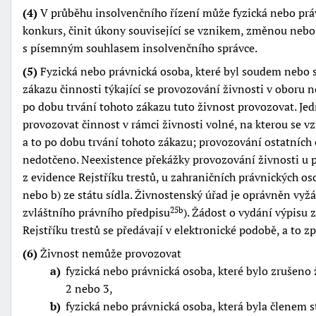
(4)
V průběhu insolvenčního řízení může fyzická nebo práv
konkurs, činit úkony související se vznikem, změnou neb
s písemným souhlasem insolvenčního správce.
(5)
Fyzická nebo právnická osoba, které byl soudem nebo 
zákazu činnosti týkající se provozování živnosti v oboru 
po dobu trvání tohoto zákazu tuto živnost provozovat. Jed
provozovat činnost v rámci živnosti volné, na kterou se vz
a to po dobu trvání tohoto zákazu; provozování ostatních 
nedotčeno. Neexistence překážky provozování živnosti u 
z evidence Rejstříku trestů, u zahraničních právnických oso
nebo b) ze státu sídla. Živnostenský úřad je oprávněn vyžád
zvláštního právního předpisu
). Žádost o vydání výpisu z
25b
Rejstříku trestů se předávají v elektronické podobě, a to
(6)
Živnost nemůže provozovat
a
fyzická nebo právnická osoba, které bylo zrušeno
2 nebo 3,
b
fyzická nebo právnická osoba, která byla členem 