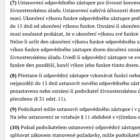
(7)
Ustanovení odpovědného zástupce pro živnost konceso
živnostenskému úřadu. Ustanovení nabývá účinnosti dnem
moci. Ukončení výkonu funkce odpovědného zástupce pod
do 15 dnů od ukončení výkonu funkce. Oznámí‑li ukončen
musí současně prokázat, že o ukončení výkonu své funkce
Nelze‑li určit den ukončení výkonu funkce odpovědného z
výkon funkce odpovědného zástupce dnem doručení ozná
živnostenskému úřadu. Uvedl‑li odpovědný zástupce ve s
funkce den pozdější, končí výkon jeho funkce tímto dnem.
(8)
Přestane‑li odpovědný zástupce vykonávat funkci nebo
nejpozději do 15 dnů ustanovit nového odpovědného zástup
pozastaveno nebo oznámí‑li podnikatel živnostenskému úř
přerušeno (§ 31 odst. 11).
(9)
Podnikatel může ustanovit odpovědného zástupce i v p
Na jeho ustanovení se vztahuje § 11 obdobně s výjimkou o
(10)
Pokud podnikatelem ustanovený odpovědný zástupce p
splňovat zákonem stanovené požadavky, může podnikatel