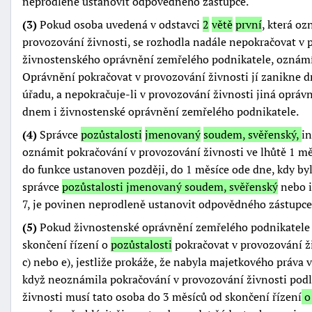
neprodleně ustanovit odpovědného zástupce.
(3)
Pokud osoba uvedená v odstavci
2
větě
první
, která o
provozování živnosti, se rozhodla nadále nepokračovat v 
živnostenského oprávnění zemřelého podnikatele, oznámí
Oprávnění pokračovat v provozování živnosti jí zanikn
úřadu, a nepokračuje-li v provozování živnosti jiná opráv
dnem i živnostenské oprávnění zemřelého podnikatele.
(4)
Správce
pozůstalosti
jmenovaný
soudem, svěřenský,
i
oznámit pokračování v provozování živnosti ve lhůtě 1 mě
do funkce ustanoven později, do 1 měsíce ode dne, kdy byl
správce
pozůstalosti jmenovaný soudem, svěřenský
nebo i
7, je povinen neprodleně ustanovit odpovědného zástupce
(5)
Pokud živnostenské oprávnění zemřelého podnikatele 
skončení řízení o
pozůstalosti
pokračovat v provozování ži
c) nebo e), jestliže prokáže, že nabyla majetkového práva v
když neoznámila pokračování v provozování živnosti podl
živnosti musí tato osoba do 3 měsíců od skončení řízení
o 