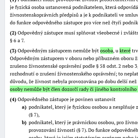
je fyzická osoba ustanovená podnikatelem, která odpovídá
živnostenskoprávních předpisů a je k podnikateli ve sml
do funkce odpovědného zástupce pro více než čtyři podnik
(2)
Odpovědný zástupce musí splňovat všeobecné i zvlášt
§ 6 a 7.
(3)
Odpovědným zástupcem nemůže být
osoba
, u
které
trv
Odpovědným zástupcem v oboru nebo příbuzném oboru živ
zrušeno živnostenské oprávnění podle § 58 odst. 2 nebo 3
rozhodnutí o zrušení živnostenského oprávnění; to neplat
důvodu, že živnost nebyla provozována po dobu delší než 
osoby nemůže být člen dozorčí rady či jiného kontrolního
(4)
Odpovědného zástupce je povinen ustanovit
a
podnikatel, který je fyzickou osobou a nesplňuje
(§ 7),
b
podnikatel, který je právnickou osobou, pro živno
provozování živnosti (§ 7). Do funkce odpovědnéh
osobu, která je jejím statutárním orgánem nebo 