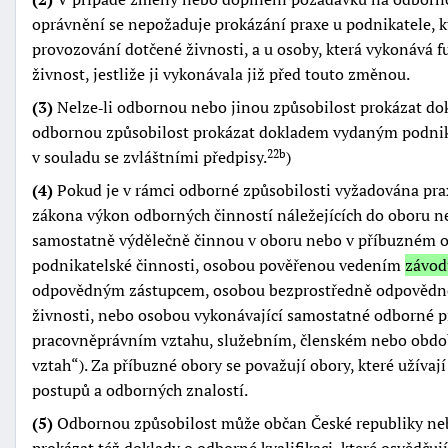
oprávnění se nepožaduje prokázání praxe u podnikatele, 
provozování dotčené živnosti, a u osoby, která vykonává
živnost, jestliže ji vykonávala již před touto změnou.
(3)
Nelze‑li odbornou nebo jinou způsobilost prokázat do
odbornou způsobilost prokázat dokladem vydaným podni
v souladu se zvláštními předpisy.
)
22b
(4)
Pokud je v rámci odborné způsobilosti vyžadována praxe
zákona výkon odborných činností náležejících do oboru n
samostatně výdělečně činnou v oboru nebo v příbuzném o
podnikatelské činnosti, osobou pověřenou vedením
závod
odpovědným zástupcem, osobou bezprostředně odpovědnou
živnosti, nebo osobou vykonávající samostatné odborné pr
pracovněprávním vztahu, služebním, členském nebo obd
vztah
). Za příbuzné obory se považují obory, které užíva
postupů a odborných znalostí.
(5)
Odbornou způsobilost může občan České republiky neb
prokázat též doklady o odborné kvalifikaci, které osvědču