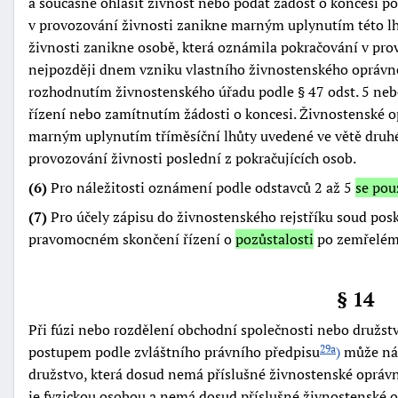
a současně ohlásit živnost nebo podat žádost o koncesi po
v provozování živnosti zanikne marným uplynutím této lh
živnosti zanikne osobě, která oznámila pokračování v pro
nejpozději dnem vzniku vlastního živnostenského oprávně
rozhodnutím živnostenského úřadu podle § 47 odst. 5 neb
řízení nebo zamítnutím žádosti o koncesi. Živnostenské 
marným uplynutím tříměsíční lhůty uvedené ve větě druh
provozování živnosti poslední z pokračujících osob.
(6)
Pro náležitosti oznámení podle odstavců 2 až 5
se pou
(7)
Pro účely zápisu do živnostenského rejstříku soud pos
pravomocném skončení řízení o
pozůstalosti
po zemřelém 
§ 14
Při fúzi nebo rozdělení obchodní společnosti nebo družst
postupem podle zvláštního právního předpisu
)
může nás
29a
družstvo, která dosud nemá příslušné živnostenské oprávně
je fyzickou osobou a nemá dosud příslušné živnostenské o