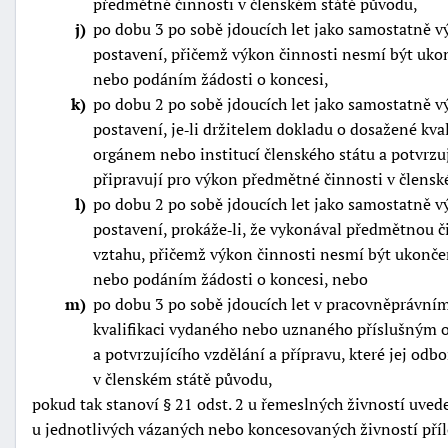
předmětné činnosti v členském státě původu,
j
po dobu 3 po sobě jdoucích let jako samostatně 
postavení, přičemž výkon činnosti nesmí být ukon
nebo podáním žádosti o koncesi,
k
po dobu 2 po sobě jdoucích let jako samostatně 
postavení, je‑li držitelem dokladu o dosažené kv
orgánem nebo institucí členského státu a potvrzuj
připravují pro výkon předmětné činnosti v člens
l
po dobu 2 po sobě jdoucích let jako samostatně 
postavení, prokáže‑li, že vykonával předmětnou 
vztahu, přičemž výkon činnosti nesmí být ukončen
nebo podáním žádosti o koncesi, nebo
m
po dobu 3 po sobě jdoucích let v pracovněprávním
kvalifikaci vydaného nebo uznaného příslušným o
a potvrzujícího vzdělání a přípravu, které jej od
v členském státě původu,
pokud tak stanoví § 21 odst. 2 u řemeslných živností uved
u jednotlivých vázaných nebo koncesovaných živností příl