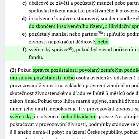
c
dědicové ze závěti a pozůstalý manžel nebo partn
spoluvlastníkem majetku používaného k provozov
d
insolvenční správce ustanovený soudem podle zv
do skončení insolvenčního řízení, a likvidační sp
e
pozůstalý manžel nebo partner
) splňující pod
28a
živnosti nepokračují dědicové
, nebo
f
svěřenský správce
), pokud byl závod pořízením 
60
fondu.
(2)
Pokud
správce pozůstalosti povolaný zemřelým podnika
mu správa pozůstalosti, nebo
osoba uvedená v odstavci 1 p
provozování živnosti na základě oprávnění zemřelého pod
skutečnost živnostenskému úřadu ve lhůtě 3 měsíců ode dn
zákon jinak. Pokud tato lhůta marně uplyne, zaniká živn
dnem jeho úmrtí, nepokračuje-li v provozování živnosti s
svěřenský,
insolvenční
nebo likvidační
správce. Nesplňuje
pokračovat v provozování živnosti, podmínky stanovené v 
§ 8 anebo nemá-li pobyt na území České republiky, pokud 