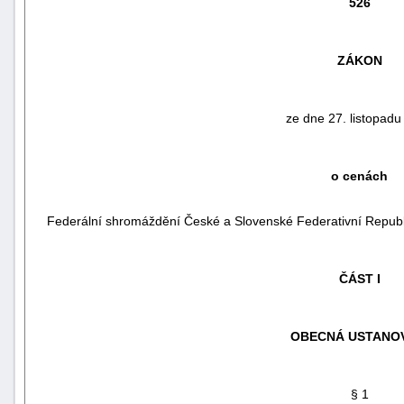
526
ZÁKON
ze dne 27. listopadu
o cenách
Federální shromáždění České a Slovenské Federativní Republi
náhrady
škody
ČÁST I
OBECNÁ USTANO
§ 1