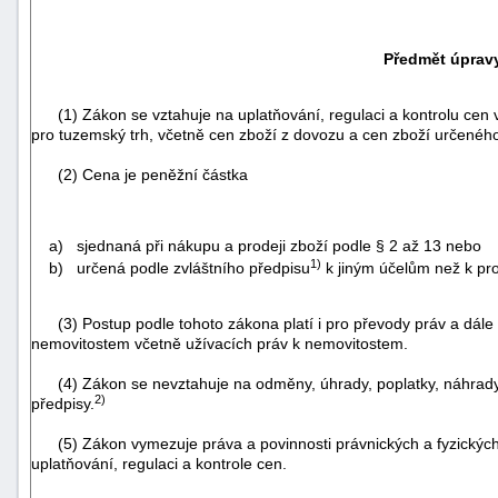
Předmět úprav
(1) Zákon se vztahuje na uplatňování, regulaci a kontrolu cen vý
pro tuzemský trh, včetně cen zboží z dovozu a cen zboží určeného
(2) Cena je peněžní částka
a) sjednaná při nákupu a prodeji zboží podle § 2 až 13 nebo
1)
b)
určená
podle zvláštního předpisu
k jiným účelům než k pro
(3) Postup podle tohoto zákona platí i pro převody práv a dále t
nemovitostem včetně užívacích práv k nemovitostem.
+náhrady
(4) Zákon se nevztahuje na odměny, úhrady, poplatky, náhrady 
2)
předpisy.
(5) Zákon vymezuje práva a povinnosti právnických a fyzickýc
uplatňování, regulaci a kontrole cen.