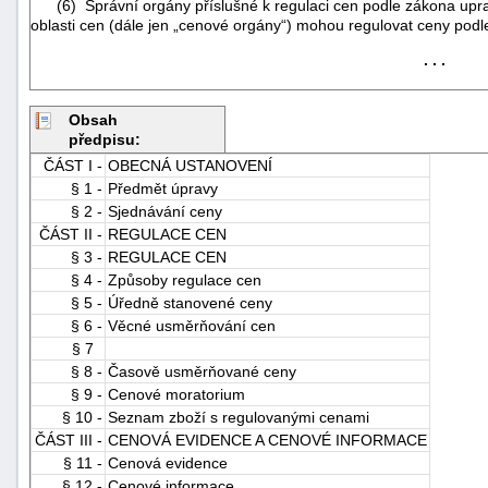
(6) Správní orgány příslušné k regulaci cen podle zákona upr
oblasti cen (dále jen „cenové orgány“) mohou regulovat ceny podl
. . .
Obsah
předpisu:
ČÁST I -
OBECNÁ USTANOVENÍ
-
§ 1 -
Předmět úpravy
náhrady
§ 2 -
Sjednávání ceny
ČÁST II -
REGULACE CEN
§ 3 -
REGULACE CEN
§ 4 -
Způsoby regulace cen
§ 5 -
Úředně stanovené ceny
§ 6 -
Věcné usměrňování cen
§ 7
§ 8 -
Časově usměrňované ceny
§ 9 -
Cenové moratorium
§ 10 -
Seznam zboží s regulovanými cenami
ČÁST III -
CENOVÁ EVIDENCE A CENOVÉ INFORMACE
§ 11 -
Cenová evidence
§ 12 -
Cenové informace