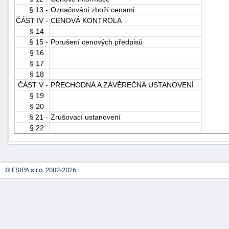
§ 13 -
Označování zboží cenami
"náhradě
ČÁST IV -
CENOVÁ KONTROLA
škod"
§ 14
§ 15 -
Porušení cenových předpisů
§ 16
§ 17
§ 18
ČÁST V -
PŘECHODNÁ A ZÁVĚREČNÁ USTANOVENÍ
§ 19
§ 20
§ 21 -
Zrušovací ustanovení
§ 22
© ESIPA s.r.o. 2002-2026