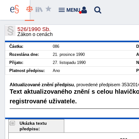
MENU
526/1990 Sb.
Zákon o cenách
Částka:
086
D
Rozeslána dne:
21. prosince 1990
A
Přijato:
27. listopadu 1990
N
Platnost předpisu:
Ano
P
Aktualizované znění předpisu
, provedené předpisem 353/2014
Text aktualizovaného znění s celou hlavičk
registrované uživatele.
Ukázka textu
předpisu: