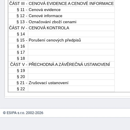
ČÁST III -
CENOVÁ EVIDENCE A CENOVÉ INFORMACE
"náhradě
§ 11 -
Cenová evidence
škod"
§ 12 -
Cenové informace
§ 13 -
Označování zboží cenami
ČÁST IV -
CENOVÁ KONTROLA
§ 14
§ 15 -
Porušení cenových předpisů
§ 16
§ 17
§ 18
ČÁST V -
PŘECHODNÁ A ZÁVĚREČNÁ USTANOVENÍ
§ 19
§ 20
§ 21 -
Zrušovací ustanovení
§ 22
© ESIPA s.r.o. 2002-2026