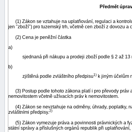
Předmět úpra
(1) Zákon se vztahuje na uplatňování, regulaci a kontrolu
jen "zboží") pro tuzemský trh, včetně cen zboží z dovozu a
(2) Cena je peněžní částka
a)
sjednaná při nákupu a prodeji zboží podle § 2 až 13
b)
1)
zjištěná podle zvláštního předpisu
k jiným účelům n
(3) Postup podle tohoto zákona platí i pro převody práv a 
nemovitostem včetně užívacích práv k nemovitostem.
+náhrady
(4) Zákon se nevztahuje na odměny, úhrady, poplatky, ná
2)
zvláštními předpisy.
(5) Zákon vymezuje práva a povinnosti právnických a fyzi
státní správy a příslušných orgánů republik při uplatňování, 