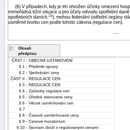
(6) V případech, kdy je trh ohrožen účinky omezení hosp
mimořádná tržní situace a pro účely odvodu spotřební dan
2a
spotřebních daních,
), mohou federální ústřední orgány st
usměrnit tvorbu cen podle tohoto zákona (regulace cen).
. . .
Obsah
-
předpisu:
náhrady
ČÁST I -
OBECNÁ USTANOVENÍ
§ 1 -
Předmět úpravy
§ 2 -
Sjednávání ceny
ČÁST II -
REGULACE CEN
§ 3 -
REGULACE CEN
§ 4 -
Způsoby regulace cen
§ 5 -
Úředně stanovené ceny
§ 6 -
Věcné usměrňování cen
§ 7
§ 8 -
Časově usměrňované ceny
§ 9 -
Cenové moratorium
§ 10 -
Seznam zboží s regulovanými cenami