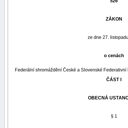
526
ZÁKON
ze dne 27. listopad
o cenách
Federální shromáždění České a Slovenské Federativní R
ČÁST I
náhrady
škody
OBECNÁ USTANO
§ 1