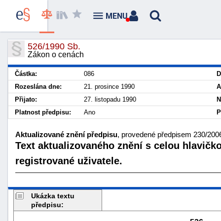
MENU
526/1990 Sb.
Zákon o cenách
Částka:
086
D
Rozeslána dne:
21. prosince 1990
A
Přijato:
27. listopadu 1990
N
Platnost předpisu:
Ano
P
Aktualizované znění předpisu
, provedené předpisem 230/2006
Text aktualizovaného znění s celou hlavičk
registrované uživatele.
Ukázka textu
předpisu: