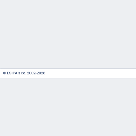
-
náhrady
© ESIPA s.r.o. 2002-2026