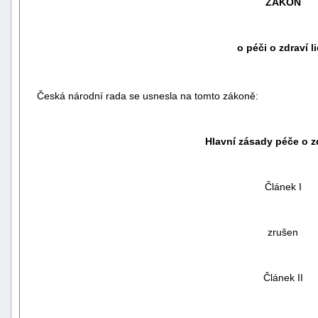
ZÁKON
o péči o zdraví l
Česká národní rada se usnesla na tomto zákoně:
Hlavní zásady péče o zd
Článek I
náhrady
škody
zrušen
Článek II