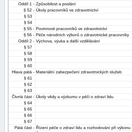
Oddíl 1 -
Způsobilost a poslání
§ 52 -
Úkoly pracovníků ve zdravotnictví
§ 53
§ 54
§ 55 -
Povinnosti pracovníků ve zdravotnictví
§ 56 -
Péče národních výborů o zdravotnické pracovníky
Oddíl 2 -
Výchova, výuka a další vzdělávání
§ 57
§ 58
§ 59
§ 60
Hlava pátá -
Materiální zabezpečení zdravotnických služeb
§ 61
§ 62
§ 63
Čtvrtá část -
Úkoly vědy a výzkumu v péči o zdraví lidu
§ 64
§ 65
§ 66
§ 67
Pátá část -
Řízení péče o zdraví lidu a rozhodování při výkonu