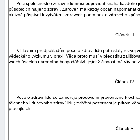
Péči společnosti o zdraví lidu musí odpovídat snaha každého jedn
působících na jeho zdraví. Zároveň má každý občan napomáhat do
aktivně přispívat k vytváření zdravých podmínek a zdravého způso
Článek III
K hlavním předpokladům péče o zdraví lidu patří stálý rozvoj vě
vědeckého výzkumu v praxi. Věda proto musí v předstihu zajišťova
všech úsecích národního hospodářství, jejichž činnost má vliv na zd
Článek IV
Péče o zdraví lidu se zaměřuje především preventivně k ochran
tělesného i duševního zdraví lidu; zvláštní pozornost je přitom v
+náhrady
pracujících.
Článek V