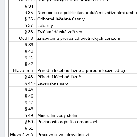
§ 34
§ 35 -
Nemocnice s poliklinikou a dalšími zařízeními ambu
§ 36 -
Odborné léčebné ústavy
§ 37 -
Lékárny
§ 38 -
Zvláštní dětská zařízení
Oddíl 3 -
Zřizování a provoz zdravotnických zařízení
§ 39
§ 40
§ 41
§ 42
Hlava třetí -
Přírodní léčebné lázně a přírodní léčivé zdroje
§ 43 -
Přírodní léčebné lázně
§ 44 -
Lázeňské místo
§ 45
§ 46
§ 47
§ 48
§ 49 -
Minerální vody stolní
§ 50 -
Povinnosti orgánů a organizací
§ 51
Hlava čtvrtá -
Pracovníci ve zdravotnictví