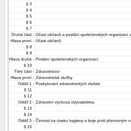
§ 3
"náhradě
§ 4
škod"
§ 5
§ 6
§ 7
Druhá část -
Účast občanů a poslání společenských organizací v 
Hlava první -
Účast občanů
§ 8
§ 9
Hlava druhá -
Poslání společenských organizací
§ 10
Třetí část -
Zdravotnictví
Hlava první -
Zdravotnické služby
Oddíl 1 -
Poskytování zdravotnických služeb
§ 11
§ 12
Oddíl 2 -
Zdravotní výchova obyvatelstva
§ 13
§ 14
Oddíl 3 -
Činnost na úseku hygieny a boje proti přenosným
§ 15