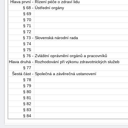
Hlava první -
Řízení péče o zdraví lidu
§ 68 -
Ústřední orgány
§ 69
§ 70
§ 71
§ 72
§ 73 -
Slovenská národní rada
§ 74
§ 75
§ 76 -
Zvláštní oprávnění orgánů a pracovníků
Hlava druhá -
Rozhodování při výkonu zdravotnických služeb
§ 77
Šestá část -
Společná a závěrečná ustanovení
§ 78
§ 79
§ 80
§ 81
§ 82
§ 83
§ 84