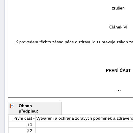
zrušen
Článek VI
K provedení těchto zásad péče o zdraví lidu upravuje zákon za
-
náhrady
PRVNÍ ČÁST
. . .
Obsah
předpisu:
První část -
Vytváření a ochrana zdravých podmínek a zdravého
§ 1
§ 2