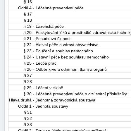
§ 16
Oddíl 4 -
Léčebně preventivní péče
§ 17
§ 18
§ 19 -
Lázeňská péče
§ 20 -
Poskytování léků a prostředků zdravotnické technik
§ 21 -
Posudková činnost
§ 22 -
Aktivní péče o zdraví obyvatelstva
§ 23 -
Poučení a souhlas nemocného
§ 24 -
Ústavní péče bez souhlasu nemocného
§ 25 -
Léčba prací
§ 26 -
Odběr krve a odnímání tkání a orgánů
§ 27
§ 28
§ 29 -
Léčení v cizině
§ 30 -
Léčebně preventivní péče o cizí státní příslušníky
Hlava druhá -
Jednotná zdravotnická soustava
Oddíl 1 -
Jednota soustavy
§ 31
§ 32
§ 33
Oddíl 2 -
Druhy a úkoly zdravotnických zařízení